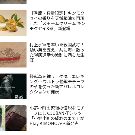
【季節・数量限定】キンモク
セイの香りを天然精油で再現
した「スチームクリーム キン
モクセイ&茶」新登場
村上水軍を率いた戦国武将！
幼い弟を支え、共に海へ散っ
た得居通幸の波乱に満ちた生
涯
怪獣革を纏う！ダダ、エレキ
ング…ウルトラ怪獣モチーフ
の革を使った新アパレルコレ
クションが発表
小野小町の死後の伝説をモチ
ーフにしたJUBAN-Tシャツ
「小野小町の成れの果て」が
Play KIMONOから新発売