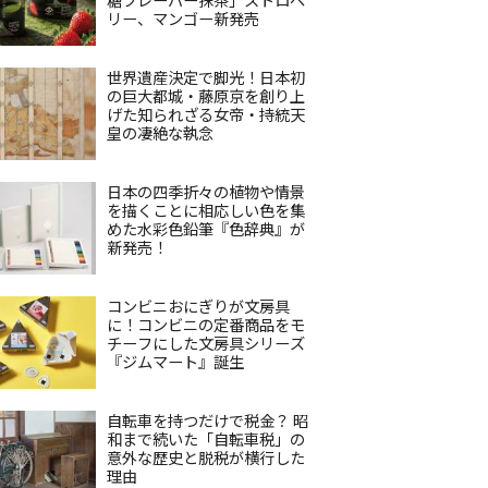
リー、マンゴー新発売
世界遺産決定で脚光！日本初
の巨大都城・藤原京を創り上
げた知られざる女帝・持統天
皇の凄絶な執念
日本の四季折々の植物や情景
を描くことに相応しい色を集
めた水彩色鉛筆『色辞典』が
新発売！
コンビニおにぎりが文房具
に！コンビニの定番商品をモ
チーフにした文房具シリーズ
『ジムマート』誕生
自転車を持つだけで税金？ 昭
和まで続いた「自転車税」の
意外な歴史と脱税が横行した
理由