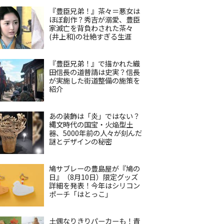
『豊臣兄弟！』茶々＝悪女は
ほぼ創作？秀吉が溺愛、豊臣
家滅亡を背負わされた茶々
(井上和)の壮絶すぎる生涯
『豊臣兄弟！』で描かれた織
田信長の道普請は史実？信長
が実施した街道整備の施策を
紹介
あの装飾は「炎」ではない？
縄文時代の国宝・火焔型土
器、5000年前の人々が刻んだ
謎とデザインの秘密
鳩サブレーの豊島屋が『鳩の
日』（8月10日）限定グッズ
詳細を発表！今年はシリコン
ポーチ「はとっこ」
土偶なりきりパーカーも！青