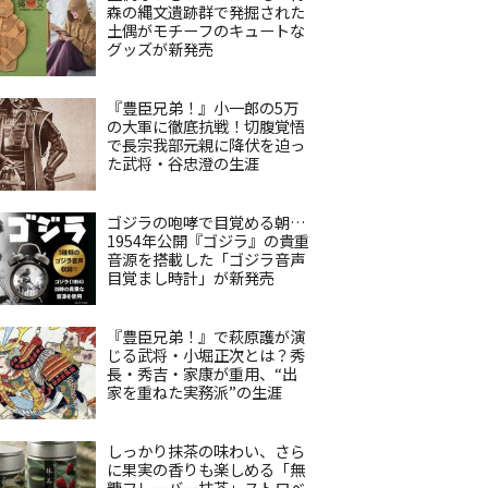
森の縄文遺跡群で発掘された
土偶がモチーフのキュートな
グッズが新発売
『豊臣兄弟！』小一郎の5万
の大軍に徹底抗戦！切腹覚悟
で長宗我部元親に降伏を迫っ
た武将・谷忠澄の生涯
ゴジラの咆哮で目覚める朝…
1954年公開『ゴジラ』の貴重
音源を搭載した「ゴジラ音声
目覚まし時計」が新発売
『豊臣兄弟！』で萩原護が演
じる武将・小堀正次とは？秀
長・秀吉・家康が重用、“出
家を重ねた実務派”の生涯
しっかり抹茶の味わい、さら
に果実の香りも楽しめる「無
糖フレーバー抹茶」ストロベ