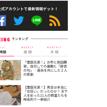
公式アカウントで最新情報ゲット！
ランキング
KING
ILY
WEEKLY
MONTHLY
4時間
週 間
月 間
『豊臣兄弟！』お市と柴田勝
家、自刃しての最期と「辞世
の句」…運命を共にした２人
の悲劇
【豊臣兄弟！】秀吉は本当に
「女狂い」だったのか？ 天下
人を彩った11人の側室たちを
時系列で一挙紹介