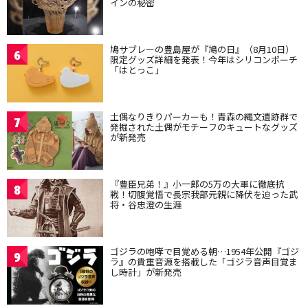
インの秘密
鳩サブレーの豊島屋が『鳩の日』（8月10日）
6
限定グッズ詳細を発表！今年はシリコンポーチ
「はとっこ」
土偶なりきりパーカーも！青森の縄文遺跡群で
7
発掘された土偶がモチーフのキュートなグッズ
が新発売
『豊臣兄弟！』小一郎の5万の大軍に徹底抗
8
戦！切腹覚悟で長宗我部元親に降伏を迫った武
将・谷忠澄の生涯
ゴジラの咆哮で目覚める朝…1954年公開『ゴジ
9
ラ』の貴重音源を搭載した「ゴジラ音声目覚ま
し時計」が新発売