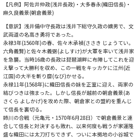
【凡例】阿佐井仲政(浅井長政)・大多春永(織田信長)・
麻久良義景(朝倉義景)
【意訳】浅井備中守長政は浅井下総守久政の嫡男で、文
武両道の名高き勇将であった。
永禄3年(1560年)の春、佐々木承禎(ささき じょうてい。
六角義賢)と佐々木義弼(よしすけ)が大軍を率いて浅井家
を急襲。当時16歳の長政は琵琶湖畔に布陣してこれを迎
え撃って大勝利を収め、この一戦をキッカケに江州(近
江国)の大半を斬り靡(なび)かせる。
永禄11年(1568年)に織田信長の妹を正室に迎え、両家の
結びつきは強まった。しかし信長が越前の朝倉義景(あ
さくら よしかげ)を攻めた際、朝倉家との盟約を重んじ
て信長を裏切る。
姉川の合戦（元亀元・1570年6月28日）で朝倉義景と連
合して信長と対決するも敗れ、以来何度も戦うが家運隆
盛な織田には太刀打ちできず、ついに本拠地の小谷城で