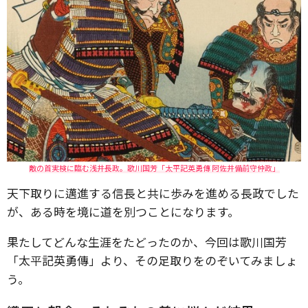
敵の首実検に臨む浅井長政。歌川国芳「太平記英勇傳 阿佐井備前守仲政」
天下取りに邁進する信長と共に歩みを進める長政でした
が、ある時を境に道を別つことになります。
果たしてどんな生涯をたどったのか、今回は歌川国芳
「太平記英勇傳」より、その足取りをのぞいてみましょ
う。