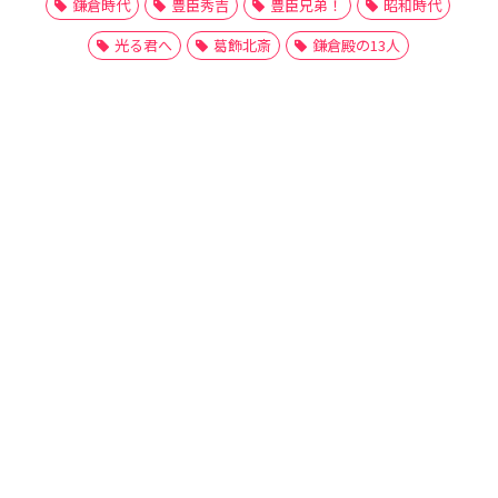
鎌倉時代
豊臣秀吉
豊臣兄弟！
昭和時代
光る君へ
葛飾北斎
鎌倉殿の13人