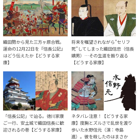
織田勢から見た三方ヶ原合戦。
将来を嘱望されながら”セリフ
運命の12月22日を『信長公記』
死”してしまった織田信忠（信長
はどう伝えたか【どうする家
嫡男）…その生涯を振り返る
康】
【どうする家康】
「信長公記」で辿る。徳川家康
ネタバレ注意！【どうする家
ご一行、安土城で織田信長に歓
康】度胸とズルさで乱世を渡り
迎されるの巻【どうする家康】
歩いた水野信元（演：寺島
進）。彼を殺したのはまさか