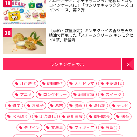
ハローキティ、ポチャッコたちが昭和レトロな
19
コインケースに！「サンリオキャラクターズ コ
インケース」第２弾
【季節・数量限定】キンモクセイの香りを天然
20
精油で再現した「スチームクリーム キンモクセ
イ&茶」新登場
ランキングを表示
江戸時代
戦国時代
大河ドラマ
平安時代
アニメ
ロングセラー
戦国武将
スイーツ
雑学
お菓子
幕末
漫画
時代劇
テレビ
べらぼう
明治時代
徳川家康
織田信長
抹茶
デザイン
文房具
フィギュア
展覧会