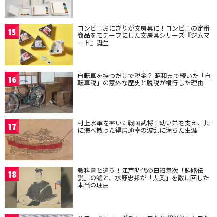
コンビニおにぎりが文房具に！コンビニの定番
15
商品をモチーフにした文房具シリーズ『ジムマ
ート』誕生
自転車を持つだけで税金？ 昭和まで続いた「自
16
転車税」の意外な歴史と脱税が横行した理由
村上水軍を率いた戦国武将！幼い弟を支え、共
17
に海へ散った得居通幸の波乱に満ちた生涯
教科書と違う！江戸時代の田沼意次「賄賂伝
18
説」の嘘と、水野忠邦が「大奥」を敵に回した
本当の理由