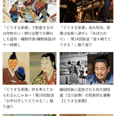
「どうする家康」で割愛するの
「どうする家康」走れ阿月。家
は勿体ない！姉川合戦で大暴れ
康は信長へ逆ギレ「あほたわ
した猛将・磯野丹波(磯野員昌)の
け」…第14回放送「金ヶ崎でど
十一段崩し
うする！」振り返り
「どうする家康」何を考えてお
織田信長に追放された佐久間信
られるんじゃあ～！第19回放送
盛（立川談春）の悲劇的な最期
「お手付きしてどうする！」振
【どうする家康】
り返り