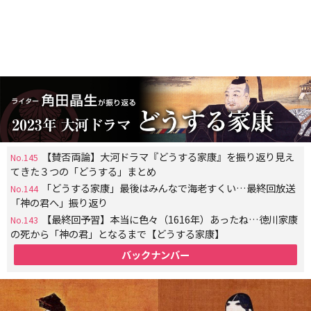
【賛否両論】大河ドラマ『どうする家康』を振り返り見え
No.145
てきた３つの「どうする」まとめ
「どうする家康」最後はみんなで海老すくい…最終回放送
No.144
「神の君へ」振り返り
【最終回予習】本当に色々（1616年）あったね…徳川家康
No.143
の死から「神の君」となるまで【どうする家康】
バックナンバー