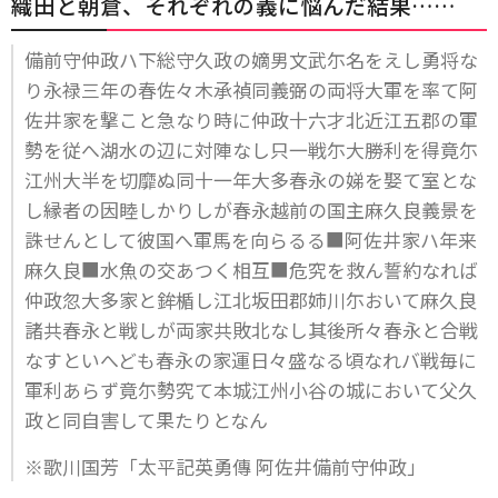
織田と朝倉、それぞれの義に悩んだ結果……
備前守仲政ハ下総守久政の嫡男文武尓名をえし勇将な
り永禄三年の春佐々木承禎同義弼の両将大軍を率て阿
佐井家を撃こと急なり時に仲政十六才北近江五郡の軍
勢を従へ湖水の辺に対陣なし只一戦尓大勝利を得竟尓
江州大半を切靡ぬ同十一年大多春永の娣を娶て室とな
し縁者の因睦しかりしが春永越前の国主麻久良義景を
誅せんとして彼国へ軍馬を向らるる■阿佐井家ハ年来
麻久良■水魚の交あつく相互■危究を救ん誓約なれば
仲政忽大多家と鉾楯し江北坂田郡姉川尓おいて麻久良
諸共春永と戦しが両家共敗北なし其後所々春永と合戦
なすといへども春永の家運日々盛なる頃なれバ戦毎に
軍利あらず竟尓勢究て本城江州小谷の城において父久
政と同自害して果たりとなん
※歌川国芳「太平記英勇傳 阿佐井備前守仲政」