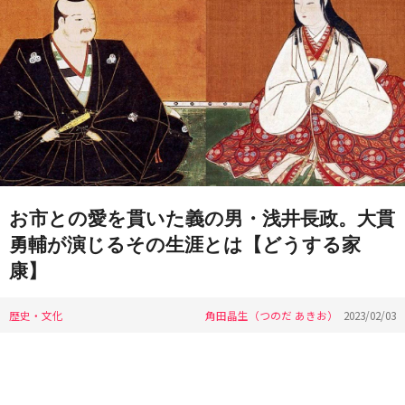
お市との愛を貫いた義の男・浅井長政。大貫
勇輔が演じるその生涯とは【どうする家
康】
歴史・文化
角田晶生（つのだ あきお）
2023/02/03