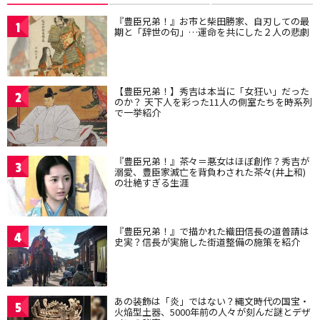
『豊臣兄弟！』お市と柴田勝家、自刃しての最
1
期と「辞世の句」…運命を共にした２人の悲劇
【豊臣兄弟！】秀吉は本当に「女狂い」だった
2
のか？ 天下人を彩った11人の側室たちを時系列
で一挙紹介
『豊臣兄弟！』茶々＝悪女はほぼ創作？秀吉が
3
溺愛、豊臣家滅亡を背負わされた茶々(井上和)
の壮絶すぎる生涯
『豊臣兄弟！』で描かれた織田信長の道普請は
4
史実？信長が実施した街道整備の施策を紹介
あの装飾は「炎」ではない？縄文時代の国宝・
5
火焔型土器、5000年前の人々が刻んだ謎とデザ