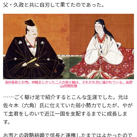
父・久政と共に自刃して果てたのであった。
浅井長政とお市。仲睦まじかった二人の掛け軸は、それぞれ対に描かれている。高野
山持明院像
……ごく駆け足で紹介するとこんな生涯でした。元は
佐々木（六角）氏に仕えていた弱小勢力でしたが、やが
て主君をしのいで近江一国を支配するまでに成長しま
す。
お市との政略結婚で信長と連携したまではよかったので