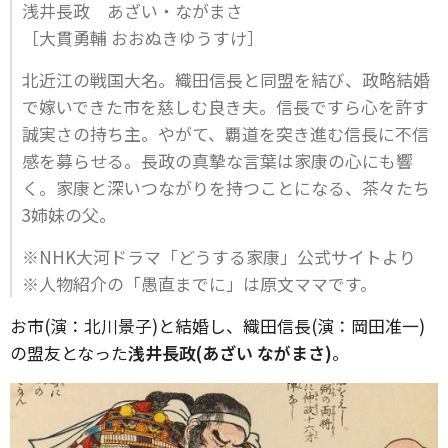
浅井長政 あざい・ながまさ
［大貫勇輔 おおぬきゆうすけ］
北近江の戦国大名。織田信長と同盟を結び、政略結婚
で嫁いできた市を慈しむ良き夫。信長ですら心を許す
誠実さの持ち主。やがて、覇道を突き進む信長に不信
感を募らせる。長政の真摯な言葉は家康の心にも響
く。家康と深いつながりを持つことになる、茶々たち
3姉妹の父。
※NHK大河ドラマ「どうする家康」公式サイトより
※人物紹介の「愚直までに」は原文ママです。
お市(演：北川景子)と結婚し、織田信長(演：岡田准一)
の盟友となった
浅井長政(あざい ながまさ)
。