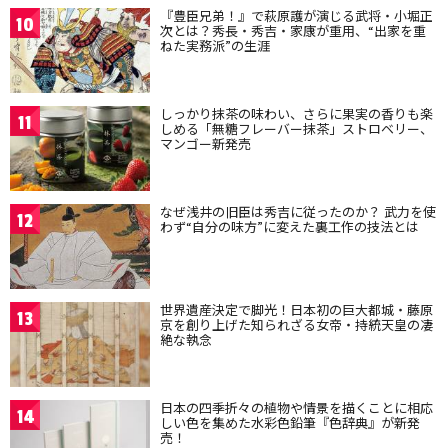
『豊臣兄弟！』で萩原護が演じる武将・小堀正
10
次とは？秀長・秀吉・家康が重用、“出家を重
ねた実務派”の生涯
しっかり抹茶の味わい、さらに果実の香りも楽
11
しめる「無糖フレーバー抹茶」ストロベリー、
マンゴー新発売
なぜ浅井の旧臣は秀吉に従ったのか？ 武力を使
12
わず“自分の味方”に変えた裏工作の技法とは
世界遺産決定で脚光！日本初の巨大都城・藤原
13
京を創り上げた知られざる女帝・持統天皇の凄
絶な執念
日本の四季折々の植物や情景を描くことに相応
14
しい色を集めた水彩色鉛筆『色辞典』が新発
売！