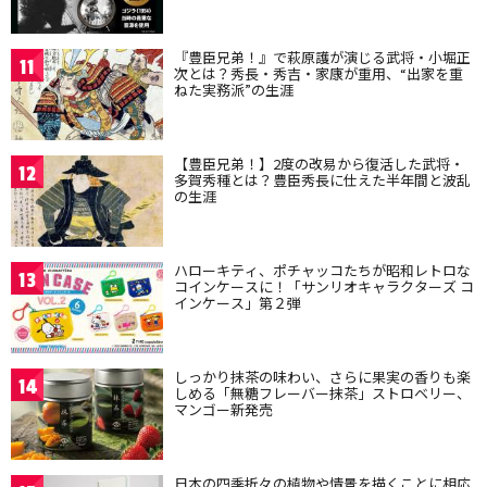
『豊臣兄弟！』で萩原護が演じる武将・小堀正
11
次とは？秀長・秀吉・家康が重用、“出家を重
ねた実務派”の生涯
【豊臣兄弟！】2度の改易から復活した武将・
12
多賀秀種とは？豊臣秀長に仕えた半年間と波乱
の生涯
ハローキティ、ポチャッコたちが昭和レトロな
13
コインケースに！「サンリオキャラクターズ コ
インケース」第２弾
しっかり抹茶の味わい、さらに果実の香りも楽
14
しめる「無糖フレーバー抹茶」ストロベリー、
マンゴー新発売
日本の四季折々の植物や情景を描くことに相応