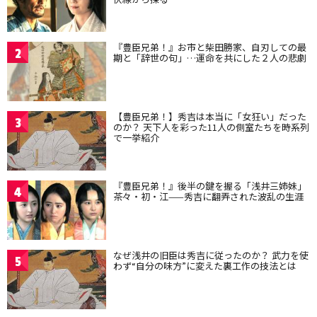
『豊臣兄弟！』お市と柴田勝家、自刃しての最
2
期と「辞世の句」…運命を共にした２人の悲劇
【豊臣兄弟！】秀吉は本当に「女狂い」だった
3
のか？ 天下人を彩った11人の側室たちを時系列
で一挙紹介
『豊臣兄弟！』後半の鍵を握る「浅井三姉妹」
4
茶々・初・江——秀吉に翻弄された波乱の生涯
なぜ浅井の旧臣は秀吉に従ったのか？ 武力を使
5
わず“自分の味方”に変えた裏工作の技法とは