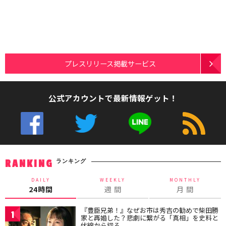
プレスリリース掲載サービス
公式アカウントで最新情報ゲット！
ランキング
RANKING
DAILY
WEEKLY
MONTHLY
24時間
週 間
月 間
『豊臣兄弟！』なぜお市は秀吉の勧めで柴田勝
1
家と再婚した？悲劇に繋がる「真相」を史料と
伏線から探る