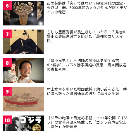
あの装飾は「炎」ではない？縄文時代の国宝・
6
火焔型土器、5000年前の人々が刻んだ謎とデザ
インの秘密
もしも豊臣秀長が長生きしていたら…？秀吉の
7
暴走と豊臣家滅亡を防げた「最強のカリスマ
性」
『豊臣兄弟！』三法師の誘拐は史実？秀吉
8
の“暴挙”、お市＆勝家再婚の真意…第30回放送
の真相考察
村上水軍を率いた戦国武将！幼い弟を支え、共
9
に海へ散った得居通幸の波乱に満ちた生涯
ゴジラの咆哮で目覚める朝…1954年公開『ゴジ
10
ラ』の貴重音源を搭載した「ゴジラ音声目覚ま
し時計」が新発売