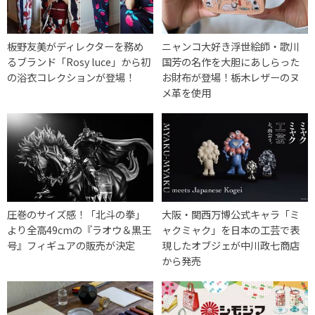
板野友美がディレクターを務め
ニャンコ大好き浮世絵師・歌川
るブランド「Rosy luce」から初
国芳の名作を大胆にあしらった
の浴衣コレクションが登場！
お財布が登場！栃木レザーのヌ
メ革を使用
圧巻のサイズ感！「北斗の拳」
大阪・関西万博公式キャラ「ミ
より全高49cmの『ラオウ＆黒王
ャクミャク」を日本の工芸で表
号』フィギュアの販売が決定
現したオブジェが中川政七商店
から発売