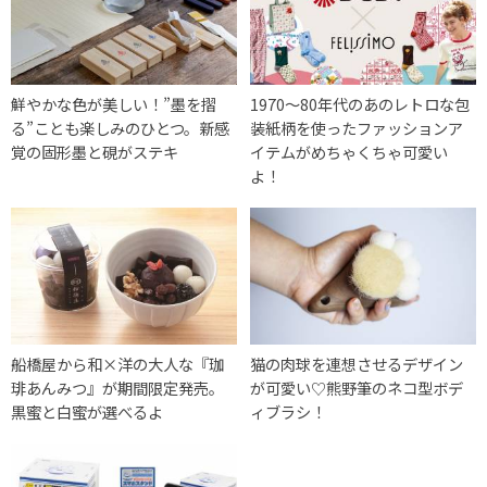
鮮やかな色が美しい！”墨を摺
1970～80年代のあのレトロな包
る”ことも楽しみのひとつ。新感
装紙柄を使ったファッションア
覚の固形墨と硯がステキ
イテムがめちゃくちゃ可愛い
よ！
船橋屋から和×洋の大人な『珈
猫の肉球を連想させるデザイン
琲あんみつ』が期間限定発売。
が可愛い♡熊野筆のネコ型ボデ
黒蜜と白蜜が選べるよ
ィブラシ！