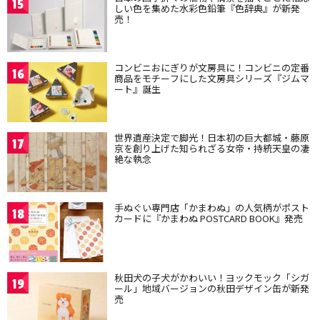
15
しい色を集めた水彩色鉛筆『色辞典』が新発
売！
コンビニおにぎりが文房具に！コンビニの定番
16
商品をモチーフにした文房具シリーズ『ジムマ
ート』誕生
世界遺産決定で脚光！日本初の巨大都城・藤原
17
京を創り上げた知られざる女帝・持統天皇の凄
絶な執念
手ぬぐい専門店「かまわぬ」の人気柄がポスト
18
カードに『かまわぬ POSTCARD BOOK』発売
秋田犬の子犬がかわいい！ヨックモック「シガ
19
ール」地域バージョンの秋田デザイン缶が新発
売