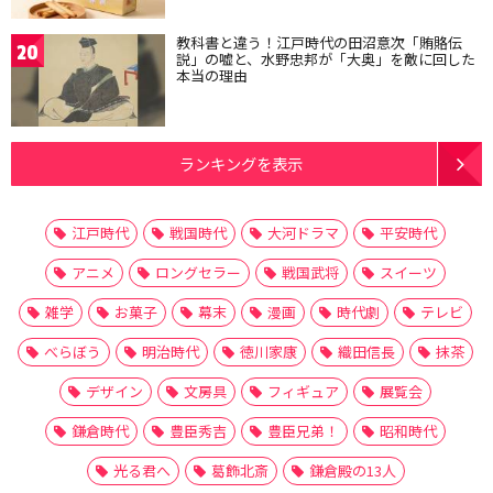
教科書と違う！江戸時代の田沼意次「賄賂伝
20
説」の嘘と、水野忠邦が「大奥」を敵に回した
本当の理由
ランキングを表示
江戸時代
戦国時代
大河ドラマ
平安時代
アニメ
ロングセラー
戦国武将
スイーツ
雑学
お菓子
幕末
漫画
時代劇
テレビ
べらぼう
明治時代
徳川家康
織田信長
抹茶
デザイン
文房具
フィギュア
展覧会
鎌倉時代
豊臣秀吉
豊臣兄弟！
昭和時代
光る君へ
葛飾北斎
鎌倉殿の13人