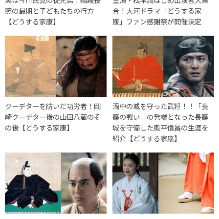
照の最期と子どもたちの行方
合！大河ドラマ「どうする家
【どうする家康】
康」ファン感謝祭が開催決定
クーデターを防いだ功労者！岡
渦中の城を守った武将！！「長
崎クーデター後の山田八蔵のそ
篠の戦い」の発端となった長篠
の後【どうする家康】
城を守備した奥平信昌の生涯を
紹介【どうする家康】