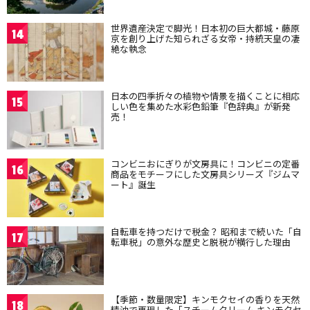
世界遺産決定で脚光！日本初の巨大都城・藤原
14
京を創り上げた知られざる女帝・持統天皇の凄
絶な執念
日本の四季折々の植物や情景を描くことに相応
15
しい色を集めた水彩色鉛筆『色辞典』が新発
売！
コンビニおにぎりが文房具に！コンビニの定番
16
商品をモチーフにした文房具シリーズ『ジムマ
ート』誕生
自転車を持つだけで税金？ 昭和まで続いた「自
17
転車税」の意外な歴史と脱税が横行した理由
【季節・数量限定】キンモクセイの香りを天然
18
精油で再現した「スチームクリーム キンモクセ