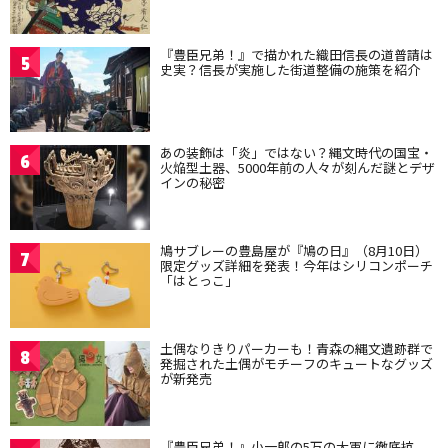
『豊臣兄弟！』で描かれた織田信長の道普請は
5
史実？信長が実施した街道整備の施策を紹介
あの装飾は「炎」ではない？縄文時代の国宝・
6
火焔型土器、5000年前の人々が刻んだ謎とデザ
インの秘密
鳩サブレーの豊島屋が『鳩の日』（8月10日）
7
限定グッズ詳細を発表！今年はシリコンポーチ
「はとっこ」
土偶なりきりパーカーも！青森の縄文遺跡群で
8
発掘された土偶がモチーフのキュートなグッズ
が新発売
『豊臣兄弟！』小一郎の5万の大軍に徹底抗