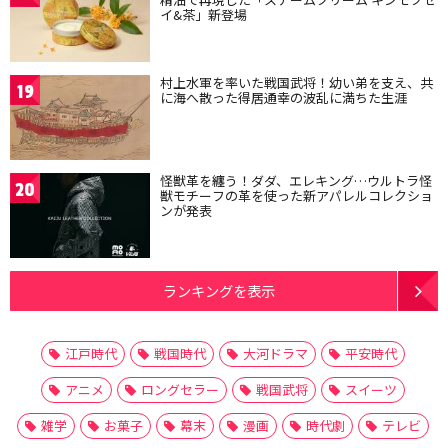
イ&茶」新登場
村上水軍を率いた戦国武将！幼い弟を支え、共
19
に海へ散った得居通幸の波乱に満ちた生涯
怪獣革を纏う！ダダ、エレキング…ウルトラ怪
20
獣モチーフの革を使った新アパレルコレクショ
ンが発表
ランキングを表示
江戸時代
戦国時代
大河ドラマ
平安時代
アニメ
ロングセラー
戦国武将
スイーツ
雑学
お菓子
幕末
漫画
時代劇
テレビ