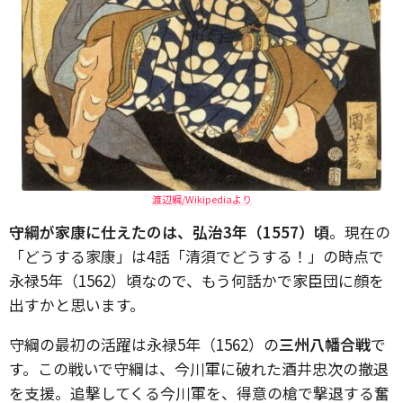
渡辺綱/Wikipediaより
守綱が家康に仕えたのは、弘治3年（1557）頃
。現在の
「どうする家康」は4話「清須でどうする！」の時点で
永禄5年（1562）頃なので、もう何話かで家臣団に顔を
出すかと思います。
守綱の最初の活躍は永禄5年（1562）の
三州八幡合戦
で
す。この戦いで守綱は、今川軍に破れた酒井忠次の撤退
を支援。追撃してくる今川軍を、得意の槍で撃退する奮