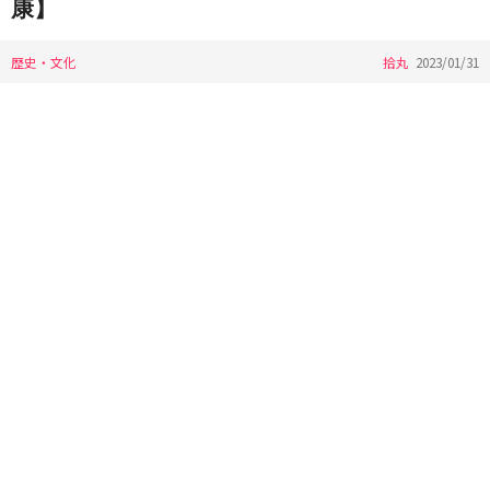
康】
歴史・文化
拾丸
2023/01/31