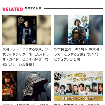
関連する記事
RELATED
大河ドラマ「どうする家康」公
松本潤 主演、2023年NHK大河ド
式ガイドブック『NHK大河ドラ
ラマ「どうする家康」のメイン
マ・ガイド どうする家康 後
ビジュアルが公開
編』がいよいよ発売！
実は今川氏真の従兄弟！鵜殿長
主演・松本潤はじめ出演者大集