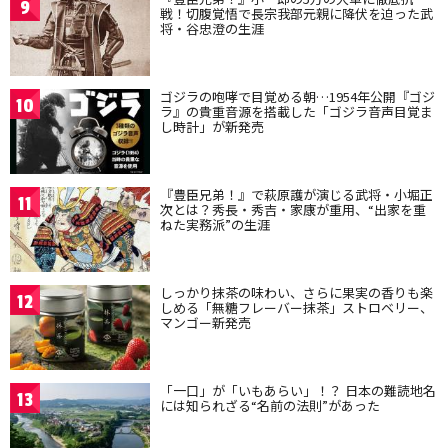
9
戦！切腹覚悟で長宗我部元親に降伏を迫った武
将・谷忠澄の生涯
ゴジラの咆哮で目覚める朝…1954年公開『ゴジ
10
ラ』の貴重音源を搭載した「ゴジラ音声目覚ま
し時計」が新発売
『豊臣兄弟！』で萩原護が演じる武将・小堀正
11
次とは？秀長・秀吉・家康が重用、“出家を重
ねた実務派”の生涯
しっかり抹茶の味わい、さらに果実の香りも楽
12
しめる「無糖フレーバー抹茶」ストロベリー、
マンゴー新発売
「一口」が「いもあらい」！？ 日本の難読地名
13
には知られざる“名前の法則”があった