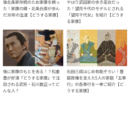
後北条家存続のため家康を頼っ
やはり武田家の歩き巫女だっ
た！家康の婿・北条氏直が歩ん
た！望月千代のモデルとされる
だ30年の生涯【どうする家康】
「望月千代女」を紹介【どうす
る家康】
後に家康のもとを去る！？松重
石田三成はじめ有能ぞろい！豊
豊が好演『どうする家康』で注
臣政権を支えた5人の家臣「五奉
目される武将・石川数正ってど
行」の各奉行を一挙ご紹介【ど
んな人？
うする家康】