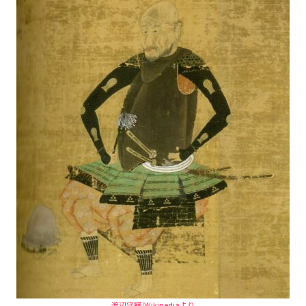
渡辺守綱/Wikipediaより