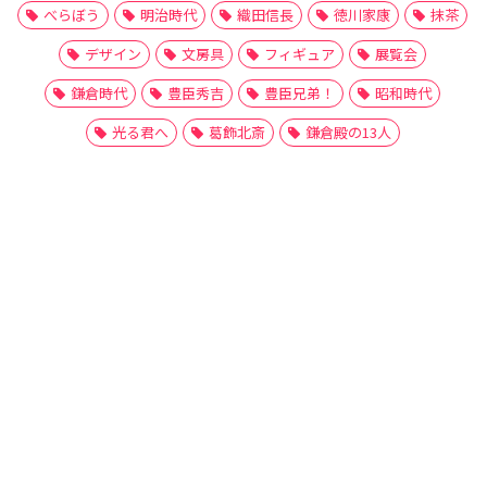
べらぼう
明治時代
織田信長
徳川家康
抹茶
デザイン
文房具
フィギュア
展覧会
鎌倉時代
豊臣秀吉
豊臣兄弟！
昭和時代
光る君へ
葛飾北斎
鎌倉殿の13人