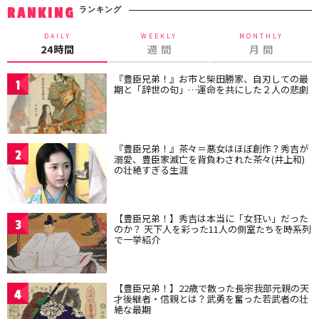
ランキング
RANKING
DAILY
WEEKLY
MONTHLY
24時間
週 間
月 間
『豊臣兄弟！』お市と柴田勝家、自刃しての最
1
期と「辞世の句」…運命を共にした２人の悲劇
『豊臣兄弟！』茶々＝悪女はほぼ創作？秀吉が
2
溺愛、豊臣家滅亡を背負わされた茶々(井上和)
の壮絶すぎる生涯
【豊臣兄弟！】秀吉は本当に「女狂い」だった
3
のか？ 天下人を彩った11人の側室たちを時系列
で一挙紹介
【豊臣兄弟！】22歳で散った長宗我部元親の天
4
才後継者・信親とは？武勇を奮った若武者の壮
絶な最期