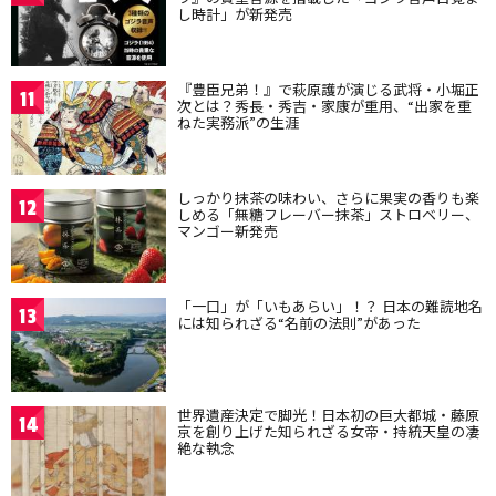
し時計」が新発売
『豊臣兄弟！』で萩原護が演じる武将・小堀正
11
次とは？秀長・秀吉・家康が重用、“出家を重
ねた実務派”の生涯
しっかり抹茶の味わい、さらに果実の香りも楽
12
しめる「無糖フレーバー抹茶」ストロベリー、
マンゴー新発売
「一口」が「いもあらい」！？ 日本の難読地名
13
には知られざる“名前の法則”があった
世界遺産決定で脚光！日本初の巨大都城・藤原
14
京を創り上げた知られざる女帝・持統天皇の凄
絶な執念