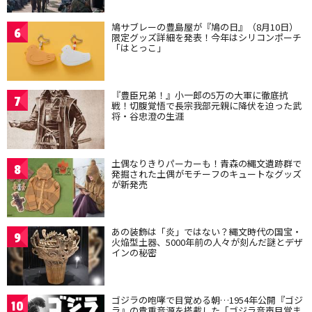
鳩サブレーの豊島屋が『鳩の日』（8月10日）
6
限定グッズ詳細を発表！今年はシリコンポーチ
「はとっこ」
『豊臣兄弟！』小一郎の5万の大軍に徹底抗
7
戦！切腹覚悟で長宗我部元親に降伏を迫った武
将・谷忠澄の生涯
土偶なりきりパーカーも！青森の縄文遺跡群で
8
発掘された土偶がモチーフのキュートなグッズ
が新発売
あの装飾は「炎」ではない？縄文時代の国宝・
9
火焔型土器、5000年前の人々が刻んだ謎とデザ
インの秘密
ゴジラの咆哮で目覚める朝…1954年公開『ゴジ
10
ラ』の貴重音源を搭載した「ゴジラ音声目覚ま