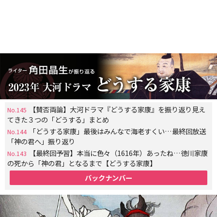
【賛否両論】大河ドラマ『どうする家康』を振り返り見え
No.145
てきた３つの「どうする」まとめ
「どうする家康」最後はみんなで海老すくい…最終回放送
No.144
「神の君へ」振り返り
【最終回予習】本当に色々（1616年）あったね…徳川家康
No.143
の死から「神の君」となるまで【どうする家康】
バックナンバー