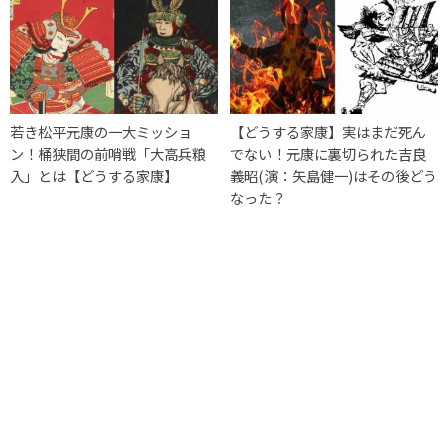
若き松平元康の一大ミッショ
【どうする家康】実はまだ死ん
ン！桶狭間の前哨戦「大高兵粮
でない！元康に裏切られた吉良
入」とは【どうする家康】
義昭(演：矢島健一)はその後どう
なった？