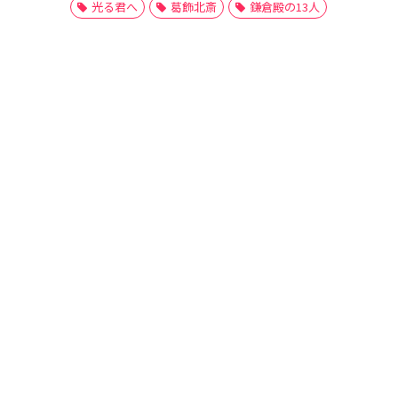
光る君へ
葛飾北斎
鎌倉殿の13人