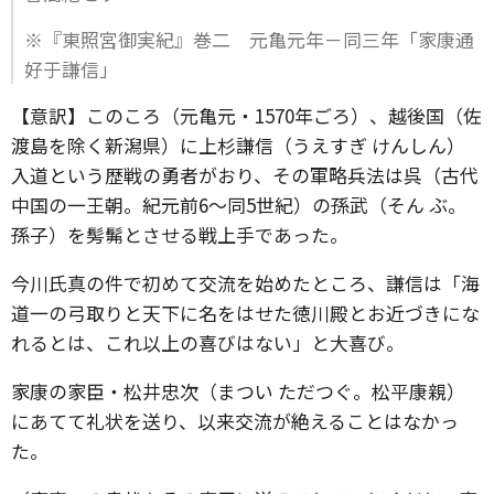
※『東照宮御実紀』巻二 元亀元年－同三年「家康通
好于謙信」
【意訳】このころ（元亀元・1570年ごろ）、越後国（佐
渡島を除く新潟県）に上杉謙信（うえすぎ けんしん）
入道という歴戦の勇者がおり、その軍略兵法は呉（古代
中国の一王朝。紀元前6～同5世紀）の孫武（そん ぶ。
孫子）を髣髴とさせる戦上手であった。
今川氏真の件で初めて交流を始めたところ、謙信は「海
道一の弓取りと天下に名をはせた徳川殿とお近づきにな
れるとは、これ以上の喜びはない」と大喜び。
家康の家臣・松井忠次（まつい ただつぐ。松平康親）
にあてて礼状を送り、以来交流が絶えることはなかっ
た。