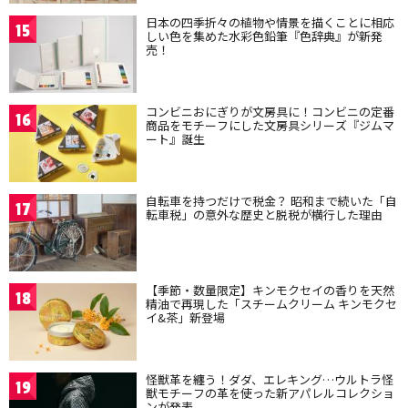
日本の四季折々の植物や情景を描くことに相応
15
しい色を集めた水彩色鉛筆『色辞典』が新発
売！
コンビニおにぎりが文房具に！コンビニの定番
16
商品をモチーフにした文房具シリーズ『ジムマ
ート』誕生
自転車を持つだけで税金？ 昭和まで続いた「自
17
転車税」の意外な歴史と脱税が横行した理由
【季節・数量限定】キンモクセイの香りを天然
18
精油で再現した「スチームクリーム キンモクセ
イ&茶」新登場
怪獣革を纏う！ダダ、エレキング…ウルトラ怪
19
獣モチーフの革を使った新アパレルコレクショ
ンが発表