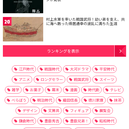
村上水軍を率いた戦国武将！幼い弟を支え、共
20
に海へ散った得居通幸の波乱に満ちた生涯
ランキングを表示
江戸時代
戦国時代
大河ドラマ
平安時代
アニメ
ロングセラー
戦国武将
スイーツ
雑学
お菓子
幕末
漫画
時代劇
テレビ
べらぼう
明治時代
織田信長
徳川家康
抹茶
デザイン
文房具
フィギュア
展覧会
鎌倉時代
豊臣秀吉
豊臣兄弟！
昭和時代