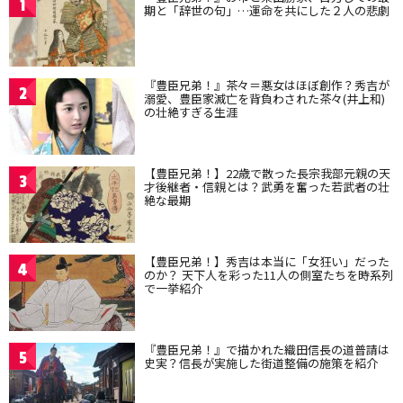
1
期と「辞世の句」…運命を共にした２人の悲劇
『豊臣兄弟！』茶々＝悪女はほぼ創作？秀吉が
2
溺愛、豊臣家滅亡を背負わされた茶々(井上和)
の壮絶すぎる生涯
【豊臣兄弟！】22歳で散った長宗我部元親の天
3
才後継者・信親とは？武勇を奮った若武者の壮
絶な最期
【豊臣兄弟！】秀吉は本当に「女狂い」だった
4
のか？ 天下人を彩った11人の側室たちを時系列
で一挙紹介
『豊臣兄弟！』で描かれた織田信長の道普請は
5
史実？信長が実施した街道整備の施策を紹介