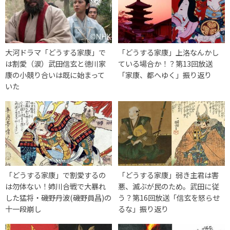
大河ドラマ「どうする家康」で
「どうする家康」上洛なんかし
は割愛（涙）武田信玄と徳川家
ている場合か！？第13回放送
康の小競り合いは既に始まって
「家康、都へゆく」振り返り
いた
「どうする家康」で割愛するの
「どうする家康」弱き主君は害
は勿体ない！姉川合戦で大暴れ
悪、滅ぶが民のため。武田に従
した猛将・磯野丹波(磯野員昌)の
う？第16回放送「信玄を怒らせ
十一段崩し
るな」振り返り