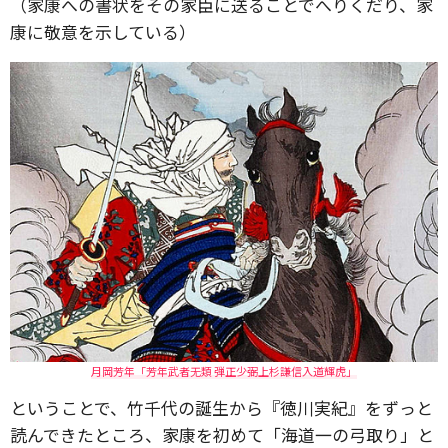
（家康への書状をその家臣に送ることでへりくだり、家
康に敬意を示している）
月岡芳年「芳年武者无類 弾正少弼上杉謙信入道輝虎」
ということで、竹千代の誕生から『徳川実紀』をずっと
読んできたところ、家康を初めて「海道一の弓取り」と