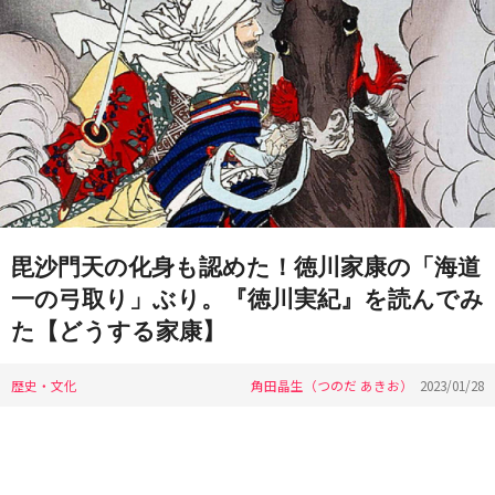
毘沙門天の化身も認めた！徳川家康の「海道
一の弓取り」ぶり。『徳川実紀』を読んでみ
た【どうする家康】
歴史・文化
角田晶生（つのだ あきお）
2023/01/28