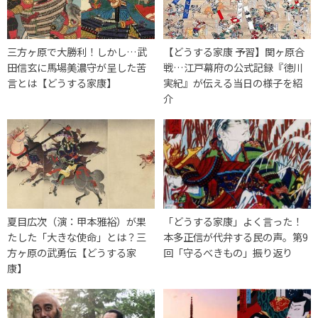
三方ヶ原で大勝利！しかし…武
【どうする家康 予習】関ヶ原合
田信玄に馬場美濃守が呈した苦
戦…江戸幕府の公式記録『徳川
言とは【どうする家康】
実紀』が伝える当日の様子を紹
介
夏目広次（演：甲本雅裕）が果
「どうする家康」よく言った！
たした「大きな使命」とは？三
本多正信が代弁する民の声。第9
方ヶ原の武勇伝【どうする家
回「守るべきもの」振り返り
康】