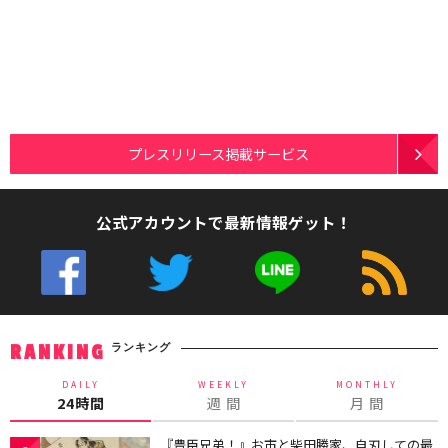
プレスリリース掲載サービス
公式アカウントで最新情報ゲット！
ランキング
RANKING
DAILY
WEEKLY
MONTHLY
24時間
週 間
月 間
『豊臣兄弟！』お市と柴田勝家、自刃しての最