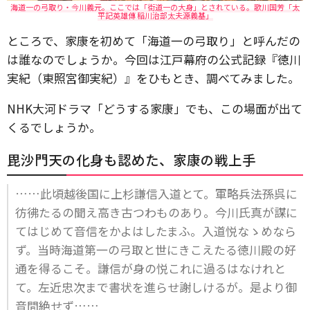
海道一の弓取り・今川義元。ここでは「街道一の大身」とされている。歌川国芳「太
平記英雄傳 稲川治部太夫源義基」
ところで、家康を初めて「海道一の弓取り」と呼んだの
は誰なのでしょうか。今回は江戸幕府の公式記録『徳川
実紀（東照宮御実紀）』をひもとき、調べてみました。
NHK大河ドラマ「どうする家康」でも、この場面が出て
くるでしょうか。
毘沙門天の化身も認めた、家康の戦上手
……此頃越後国に上杉謙信入道とて。軍略兵法孫呉に
彷彿たるの聞え高き古つわものあり。今川氏真が謀に
てはじめて音信をかよはしたまふ。入道悦なゝめなら
ず。当時海道第一の弓取と世にきこえたる徳川殿の好
通を得るこそ。謙信が身の悦これに過るはなけれと
て。左近忠次まで書状を進らせ謝しけるが。是より御
音間絶せず……