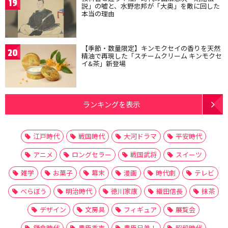
19
説」の嘘と、水野忠邦が「大奥」を敵に回した
本当の理由
【季節・数量限定】キンモクセイの香りを天然
20
精油で再現した「スチームクリーム キンモクセ
イ&茶」新登場
ランキングを表示
江戸時代
戦国時代
大河ドラマ
平安時代
アニメ
ロングセラー
戦国武将
スイーツ
雑学
お菓子
幕末
漫画
時代劇
テレビ
べらぼう
明治時代
徳川家康
織田信長
抹茶
デザイン
文房具
フィギュア
展覧会
鎌倉時代
豊臣秀吉
豊臣兄弟！
昭和時代