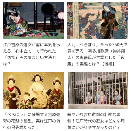
江戸吉原の遊女が客に本気を伝
大河「べらぼう」たった350円で
える「心中立て」で行われた
春を売る…喜多川歌麿（染谷翔
「切指」その凄まじい方法と
太）の鬼畜母が生業とした「夜
は？
鷹」の実態とは？【後編】
「べらぼう」に登場する吉原遊
華やかな吉原遊郭の壮絶な裏
郭の花魁の髪型、実は江戸の流
側！江戸時代の遊女はどんな病
行の最先端だった！
気にかかりやすかったのか？