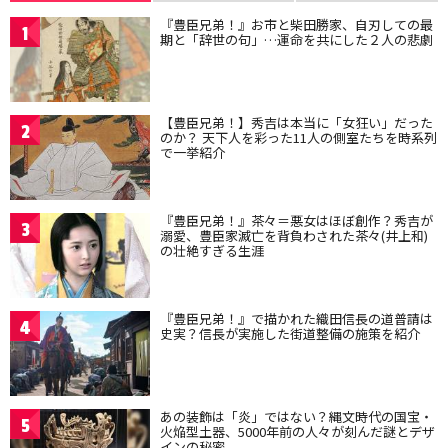
『豊臣兄弟！』お市と柴田勝家、自刃しての最
1
期と「辞世の句」…運命を共にした２人の悲劇
【豊臣兄弟！】秀吉は本当に「女狂い」だった
2
のか？ 天下人を彩った11人の側室たちを時系列
で一挙紹介
『豊臣兄弟！』茶々＝悪女はほぼ創作？秀吉が
3
溺愛、豊臣家滅亡を背負わされた茶々(井上和)
の壮絶すぎる生涯
『豊臣兄弟！』で描かれた織田信長の道普請は
4
史実？信長が実施した街道整備の施策を紹介
あの装飾は「炎」ではない？縄文時代の国宝・
5
火焔型土器、5000年前の人々が刻んだ謎とデザ
インの秘密