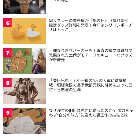
鳩サブレーの豊島屋が『鳩の日』（8月10日）
6
限定グッズ詳細を発表！今年はシリコンポーチ
「はとっこ」
土偶なりきりパーカーも！青森の縄文遺跡群で
7
発掘された土偶がモチーフのキュートなグッズ
が新発売
『豊臣兄弟！』小一郎の5万の大軍に徹底抗
8
戦！切腹覚悟で長宗我部元親に降伏を迫った武
将・谷忠澄の生涯
なぜ浅井の旧臣は秀吉に従ったのか？ 武力を使
9
わず“自分の味方”に変えた裏工作の技法とは