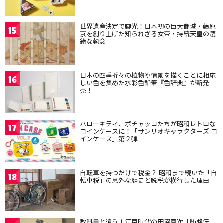
世界遺産決定で脚光！日本初の巨大都城・藤原
15
京を創り上げた知られざる女帝・持統天皇の凄
絶な執念
日本の四季折々の植物や情景を描くことに相応
16
しい色を集めた水彩色鉛筆『色辞典』が新発
売！
ハローキティ、ポチャッコたちが昭和レトロな
17
コインケースに！「サンリオキャラクターズ コ
インケース」第２弾
自転車を持つだけで税金？ 昭和まで続いた「自
18
転車税」の意外な歴史と脱税が横行した理由
教科書と違う！江戸時代の田沼意次「賄賂伝