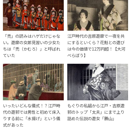
「禿」の読みはハゲだけじゃな
江戸時代の吉原遊廓で一夜を共
い。遊廓の女郎見習いの少女た
にするといくら？花魁との遊び
ちは「禿（かむろ）」と呼ばれ
は今の価値で12万円超！【大河
ていた
べらぼう】
いったいどんな儀式！？江戸時
もぐりの私娼から江戸・吉原遊
代の遊郭では男性と初めて床入
郭のトップ「太夫」にまで上り
りする前に「水揚げ」という儀
詰めた伝説の遊女「勝山」
式があった