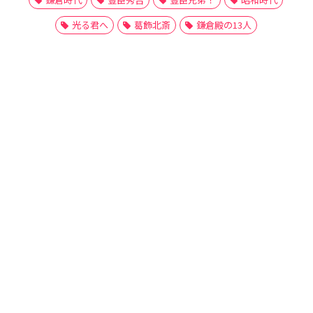
光る君へ
葛飾北斎
鎌倉殿の13人