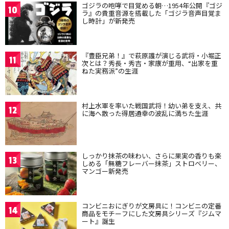
ゴジラの咆哮で目覚める朝…1954年公開『ゴジ
10
ラ』の貴重音源を搭載した「ゴジラ音声目覚ま
し時計」が新発売
『豊臣兄弟！』で萩原護が演じる武将・小堀正
11
次とは？秀長・秀吉・家康が重用、“出家を重
ねた実務派”の生涯
村上水軍を率いた戦国武将！幼い弟を支え、共
12
に海へ散った得居通幸の波乱に満ちた生涯
しっかり抹茶の味わい、さらに果実の香りも楽
13
しめる「無糖フレーバー抹茶」ストロベリー、
マンゴー新発売
コンビニおにぎりが文房具に！コンビニの定番
14
商品をモチーフにした文房具シリーズ『ジムマ
ート』誕生