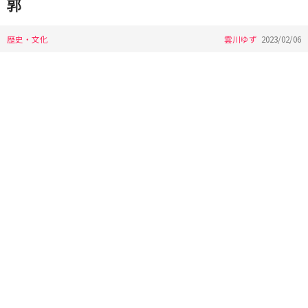
郭
歴史・文化
雲川ゆず
2023/02/06