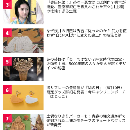
『豊臣兄弟！』茶々＝悪女はほぼ創作？秀吉が
3
溺愛、豊臣家滅亡を背負わされた茶々(井上和)
の壮絶すぎる生涯
なぜ浅井の旧臣は秀吉に従ったのか？ 武力を使
4
わず“自分の味方”に変えた裏工作の技法とは
あの装飾は「炎」ではない？縄文時代の国宝・
5
火焔型土器、5000年前の人々が刻んだ謎とデザ
インの秘密
鳩サブレーの豊島屋が『鳩の日』（8月10日）
6
限定グッズ詳細を発表！今年はシリコンポーチ
「はとっこ」
土偶なりきりパーカーも！青森の縄文遺跡群で
7
発掘された土偶がモチーフのキュートなグッズ
が新発売