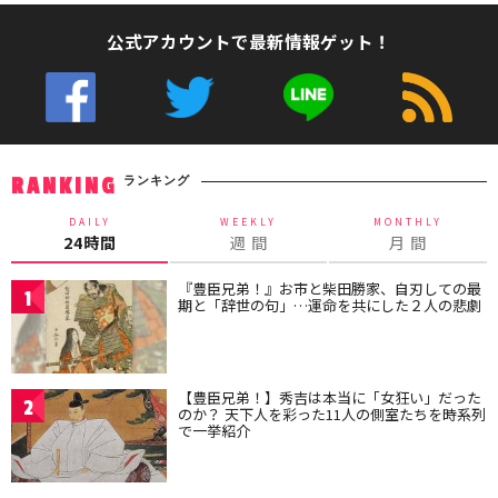
公式アカウントで最新情報ゲット！
ランキング
RANKING
DAILY
WEEKLY
MONTHLY
24時間
週 間
月 間
『豊臣兄弟！』お市と柴田勝家、自刃しての最
1
期と「辞世の句」…運命を共にした２人の悲劇
【豊臣兄弟！】秀吉は本当に「女狂い」だった
2
のか？ 天下人を彩った11人の側室たちを時系列
で一挙紹介