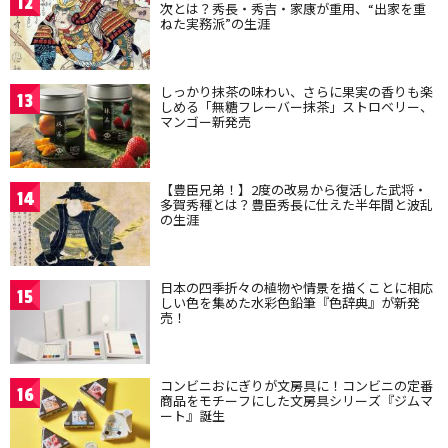
12
次とは？秀長・秀吉・家康が重用、“出家を重
ねた実務派”の生涯
しっかり抹茶の味わい、さらに果実の香りも楽
13
しめる「無糖フレーバー抹茶」ストロベリー、
マンゴー新発売
【豊臣兄弟！】2度の改易から復活した武将・
14
多賀秀種とは？豊臣秀長に仕えた半年間と波乱
の生涯
日本の四季折々の植物や情景を描くことに相応
15
しい色を集めた水彩色鉛筆『色辞典』が新発
売！
コンビニおにぎりが文房具に！コンビニの定番
16
商品をモチーフにした文房具シリーズ『ジムマ
ート』誕生