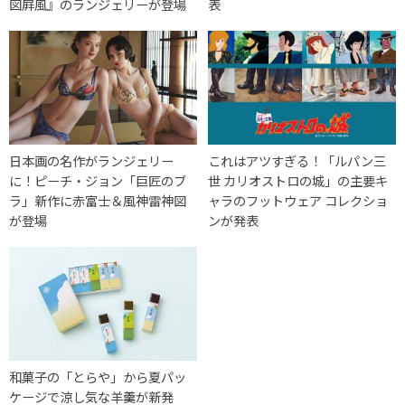
図屛風』のランジェリーが登場
表
日本画の名作がランジェリー
これはアツすぎる！「ルパン三
に！ピーチ・ジョン「巨匠のブ
世 カリオストロの城」の主要キ
ラ」新作に赤富士＆風神雷神図
ャラのフットウェア コレクショ
が登場
ンが発表
和菓子の「とらや」から夏パッ
ケージで涼し気な羊羹が新発