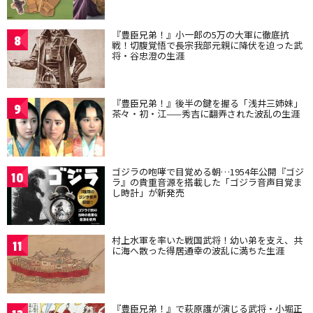
『豊臣兄弟！』小一郎の5万の大軍に徹底抗
8
戦！切腹覚悟で長宗我部元親に降伏を迫った武
将・谷忠澄の生涯
『豊臣兄弟！』後半の鍵を握る「浅井三姉妹」
9
茶々・初・江——秀吉に翻弄された波乱の生涯
ゴジラの咆哮で目覚める朝…1954年公開『ゴジ
10
ラ』の貴重音源を搭載した「ゴジラ音声目覚ま
し時計」が新発売
村上水軍を率いた戦国武将！幼い弟を支え、共
11
に海へ散った得居通幸の波乱に満ちた生涯
『豊臣兄弟！』で萩原護が演じる武将・小堀正