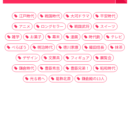
江戸時代
戦国時代
大河ドラマ
平安時代
アニメ
ロングセラー
戦国武将
スイーツ
雑学
お菓子
幕末
漫画
時代劇
テレビ
べらぼう
明治時代
徳川家康
織田信長
抹茶
デザイン
文房具
フィギュア
展覧会
鎌倉時代
豊臣秀吉
豊臣兄弟！
昭和時代
光る君へ
葛飾北斎
鎌倉殿の13人