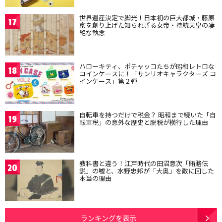
世界遺産決定で脚光！日本初の巨大都城・藤原
17
京を創り上げた知られざる女帝・持統天皇の凄
絶な執念
ハローキティ、ポチャッコたちが昭和レトロな
18
コインケースに！「サンリオキャラクターズ コ
インケース」第２弾
自転車を持つだけで税金？ 昭和まで続いた「自
19
転車税」の意外な歴史と脱税が横行した理由
教科書と違う！江戸時代の田沼意次「賄賂伝
20
説」の嘘と、水野忠邦が「大奥」を敵に回した
本当の理由
ランキングを表示