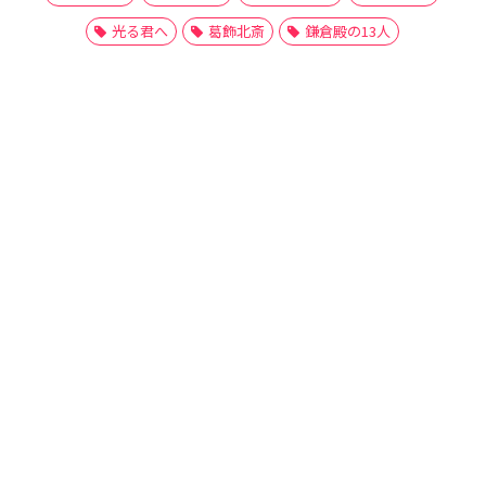
光る君へ
葛飾北斎
鎌倉殿の13人