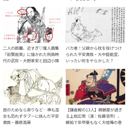
二人の距離、近すぎ♡偉人画集
バカ者！父親から枕を投げつけ
『前賢故実』に描かれた飛鳥時
られた平安貴族・大中臣能宣、
代の武将・大野果安と田辺小隅
いったい何をやらかした？
民のためなら祟りなど…神も巫
【鎌倉殿の13人】頼朝愛が過ぎ
女も恐れずタブーに挑んだ平安
る上総広常（演：佐藤浩市）、
貴族・藤原高房
嫉妬で年甲斐もなく大喧嘩の巻