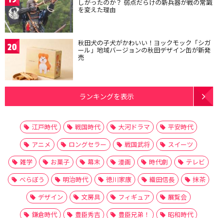
しがったのか？ 弱点だらけの新兵器が戦の常識
を変えた理由
秋田犬の子犬がかわいい！ヨックモック「シガ
20
ール」地域バージョンの秋田デザイン缶が新発
売
ランキングを表示
江戸時代
戦国時代
大河ドラマ
平安時代
アニメ
ロングセラー
戦国武将
スイーツ
雑学
お菓子
幕末
漫画
時代劇
テレビ
べらぼう
明治時代
徳川家康
織田信長
抹茶
デザイン
文房具
フィギュア
展覧会
鎌倉時代
豊臣秀吉
豊臣兄弟！
昭和時代