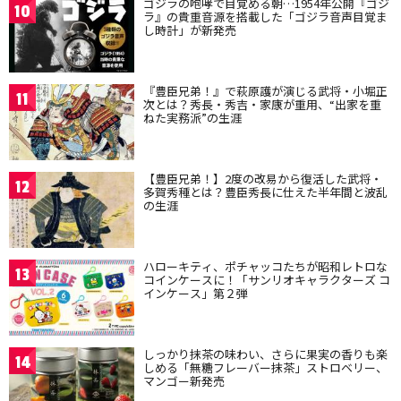
ゴジラの咆哮で目覚める朝…1954年公開『ゴジ
10
ラ』の貴重音源を搭載した「ゴジラ音声目覚ま
し時計」が新発売
『豊臣兄弟！』で萩原護が演じる武将・小堀正
11
次とは？秀長・秀吉・家康が重用、“出家を重
ねた実務派”の生涯
【豊臣兄弟！】2度の改易から復活した武将・
12
多賀秀種とは？豊臣秀長に仕えた半年間と波乱
の生涯
ハローキティ、ポチャッコたちが昭和レトロな
13
コインケースに！「サンリオキャラクターズ コ
インケース」第２弾
しっかり抹茶の味わい、さらに果実の香りも楽
14
しめる「無糖フレーバー抹茶」ストロベリー、
マンゴー新発売