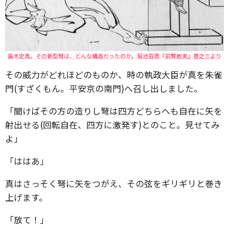
島木史真。その新型弩は、どんな構造だったのか。菊池容斎『前賢故実』巻之三より
その威力がどれほどのものか、時の執政大臣が真を朱雀
門(すざくもん。平安京の南門)へ召し出しました。
「聞けばその方の造りし弩は四方どちらへも自在に矢を
射出せる(回転自在、四方に激発す)とのこと。見せてみ
よ」
「ははあ」
真はさっそく弩に矢をつがえ、その弦をギリギリと巻き
上げます。
「放て！」