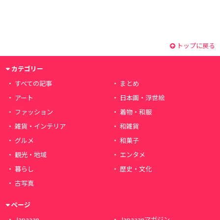
トップに戻る
カテゴリー
すべての記事
まとめ
アート
日本画・浮世絵
ファッション
着物・和服
雑貨・インテリア
和雑貨
グルメ
和菓子
観光・地域
エンタメ
暮らし
歴史・文化
古写真
ページ
Japaaan
Japaaanマガジン