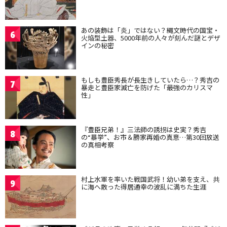
あの装飾は「炎」ではない？縄文時代の国宝・
6
火焔型土器、5000年前の人々が刻んだ謎とデザ
インの秘密
もしも豊臣秀長が長生きしていたら…？秀吉の
7
暴走と豊臣家滅亡を防げた「最強のカリスマ
性」
『豊臣兄弟！』三法師の誘拐は史実？秀吉
8
の“暴挙”、お市＆勝家再婚の真意…第30回放送
の真相考察
村上水軍を率いた戦国武将！幼い弟を支え、共
9
に海へ散った得居通幸の波乱に満ちた生涯