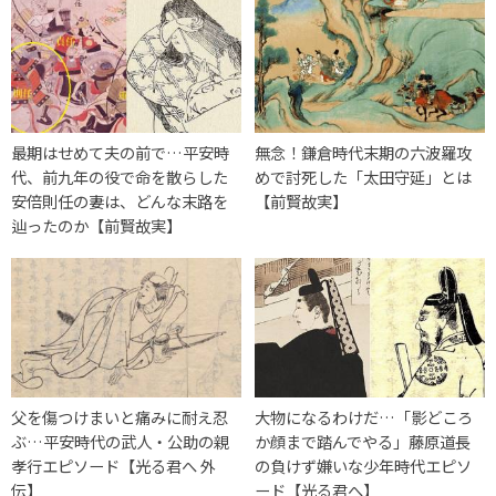
最期はせめて夫の前で…平安時
無念！鎌倉時代末期の六波羅攻
代、前九年の役で命を散らした
めで討死した「太田守延」とは
安倍則任の妻は、どんな末路を
【前賢故実】
辿ったのか【前賢故実】
父を傷つけまいと痛みに耐え忍
大物になるわけだ…「影どころ
ぶ…平安時代の武人・公助の親
か顔まで踏んでやる」藤原道長
孝行エピソード【光る君へ 外
の負けず嫌いな少年時代エピソ
伝】
ード【光る君へ】