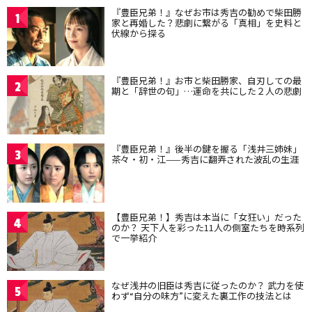
『豊臣兄弟！』なぜお市は秀吉の勧めで柴田勝
1
家と再婚した？悲劇に繋がる「真相」を史料と
伏線から探る
『豊臣兄弟！』お市と柴田勝家、自刃しての最
2
期と「辞世の句」…運命を共にした２人の悲劇
『豊臣兄弟！』後半の鍵を握る「浅井三姉妹」
3
茶々・初・江——秀吉に翻弄された波乱の生涯
【豊臣兄弟！】秀吉は本当に「女狂い」だった
4
のか？ 天下人を彩った11人の側室たちを時系列
で一挙紹介
なぜ浅井の旧臣は秀吉に従ったのか？ 武力を使
5
わず“自分の味方”に変えた裏工作の技法とは