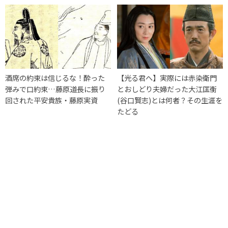
酒席の約束は信じるな！酔った
【光る君へ】実際には赤染衛門
弾みで口約束…藤原道長に振り
とおしどり夫婦だった大江匡衡
回された平安貴族・藤原実資
(谷口賢志)とは何者？その生涯を
たどる