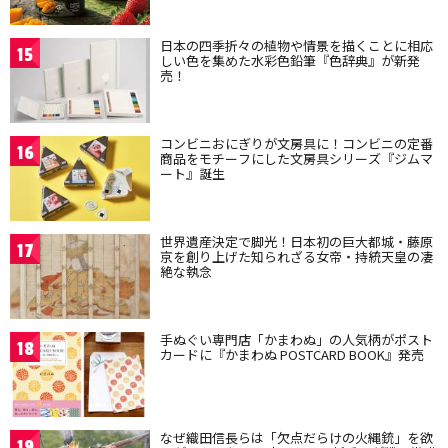
日本の四季折々の植物や情景を描くことに相応
15
しい色を集めた水彩色鉛筆『色辞典』が新発
売！
コンビニおにぎりが文房具に！コンビニの定番
16
商品をモチーフにした文房具シリーズ『ジムマ
ート』誕生
世界遺産決定で脚光！日本初の巨大都城・藤原
17
京を創り上げた知られざる女帝・持統天皇の凄
絶な執念
手ぬぐい専門店「かまわぬ」の人気柄がポスト
18
カードに『かまわぬ POSTCARD BOOK』発売
なぜ織田信長らは「欠点だらけの火縄銃」を欲
19