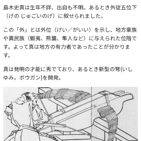
島木史真は生年不詳、出自も不明。あるとき外従五位下
（げの じゅごいのげ）に叙せられました。
この「外」とは外位（げい／がいい）を示し、地方豪族
や異民族（蝦夷、熊襲、隼人など）に与えられた位階で
す。よって真は地方の有力者であったことが分かりま
す。
真は発明の才能に秀でており、あるとき新型の弩(いし
ゆみ。ボウガン)を開発。