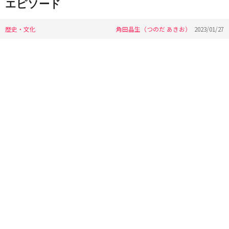
エピソード
歴史・文化
角田晶生（つのだ あきお）
2023/01/27