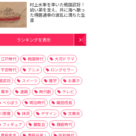
村上水軍を率いた戦国武将！
幼い弟を支え、共に海へ散っ
た得居通幸の波乱に満ちた生
涯
ランキングを表示
江戸時代
戦国時代
大河ドラマ
平安時代
アニメ
ロングセラー
国武将
スイーツ
雑学
お菓子
幕末
漫画
時代劇
テレビ
べらぼう
明治時代
織田信長
川家康
抹茶
デザイン
文房具
フィギュア
展覧会
鎌倉時代
豊臣秀吉
豊臣兄弟！
昭和時代