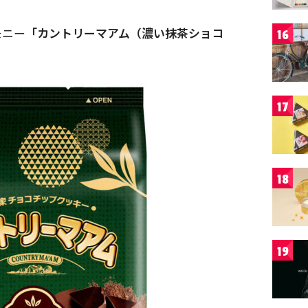
モニー
「カントリーマアム（濃い抹茶ショコ
16
17
18
19