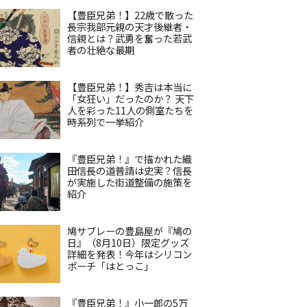
【豊臣兄弟！】22歳で散った
長宗我部元親の天才後継者・
信親とは？武勇を奮った若武
者の壮絶な最期
【豊臣兄弟！】秀吉は本当に
「女狂い」だったのか？ 天下
人を彩った11人の側室たちを
時系列で一挙紹介
『豊臣兄弟！』で描かれた織
田信長の道普請は史実？信長
が実施した街道整備の施策を
紹介
鳩サブレーの豊島屋が『鳩の
日』（8月10日）限定グッズ
詳細を発表！今年はシリコン
ポーチ「はとっこ」
『豊臣兄弟！』小一郎の5万