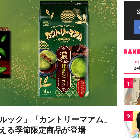
RAN
DA
2
1
2
ルック」「カントリーマアム」
える季節限定商品が登場