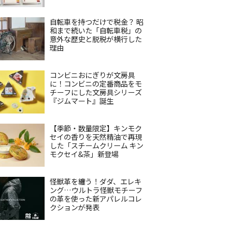
自転車を持つだけで税金？ 昭
和まで続いた「自転車税」の
意外な歴史と脱税が横行した
理由
コンビニおにぎりが文房具
に！コンビニの定番商品をモ
チーフにした文房具シリーズ
『ジムマート』誕生
【季節・数量限定】キンモク
セイの香りを天然精油で再現
した「スチームクリーム キン
モクセイ&茶」新登場
怪獣革を纏う！ダダ、エレキ
ング…ウルトラ怪獣モチーフ
の革を使った新アパレルコレ
クションが発表