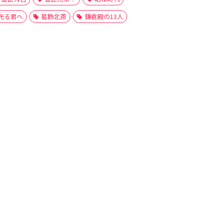
光る君へ
葛飾北斎
鎌倉殿の13人