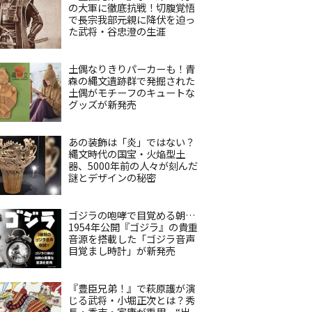
の大軍に徹底抗戦！切腹覚悟
で長宗我部元親に降伏を迫っ
た武将・谷忠澄の生涯
土偶なりきりパーカーも！青
森の縄文遺跡群で発掘された
土偶がモチーフのキュートな
グッズが新発売
あの装飾は「炎」ではない？
縄文時代の国宝・火焔型土
器、5000年前の人々が刻んだ
謎とデザインの秘密
ゴジラの咆哮で目覚める朝…
1954年公開『ゴジラ』の貴重
音源を搭載した「ゴジラ音声
目覚まし時計」が新発売
『豊臣兄弟！』で萩原護が演
じる武将・小堀正次とは？秀
長・秀吉・家康が重用、“出