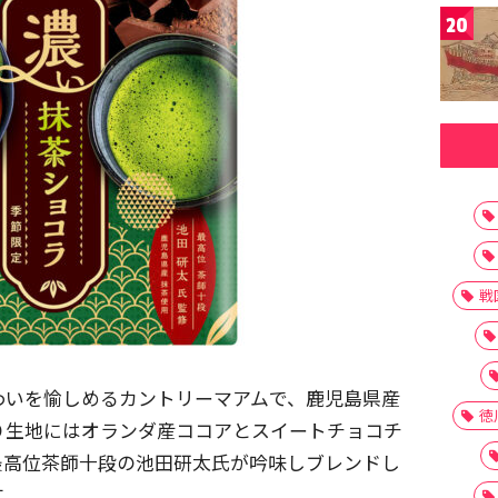
20
戦
わいを愉しめるカントリーマアムで、鹿児島県産
徳
り生地にはオランダ産ココアとスイートチョコチ
最高位茶師十段の池田研太氏が吟味しブレンドし
す。