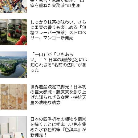
家を重ねた実務派”の生涯
しっかり抹茶の味わい、さら
に果実の香りも楽しめる「無
糖フレーバー抹茶」ストロベ
リー、マンゴー新発売
「一口」が「いもあら
い」！？ 日本の難読地名には
知られざる“名前の法則”があ
った
世界遺産決定で脚光！日本初
の巨大都城・藤原京を創り上
げた知られざる女帝・持統天
皇の凄絶な執念
日本の四季折々の植物や情景
を描くことに相応しい色を集
めた水彩色鉛筆『色辞典』が
新発売！