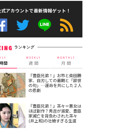
公式アカウントで最新情報ゲット！
ランキング
KING
ILY
WEEKLY
MONTHLY
4時間
週 間
月 間
『豊臣兄弟！』お市と柴田勝
家、自刃しての最期と「辞世
の句」…運命を共にした２人
の悲劇
『豊臣兄弟！』茶々＝悪女は
ほぼ創作？秀吉が溺愛、豊臣
家滅亡を背負わされた茶々
(井上和)の壮絶すぎる生涯