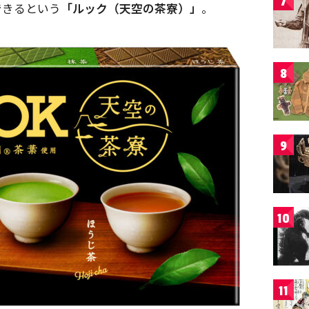
7
できるという
「ルック（天空の茶寮）」
。
8
9
10
11