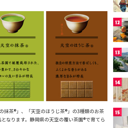
12
13
14
の抹茶®」、「天空のほうじ茶®」の3種類のお茶
15
品となります。静岡県の天空の覆い茶園®で育てら