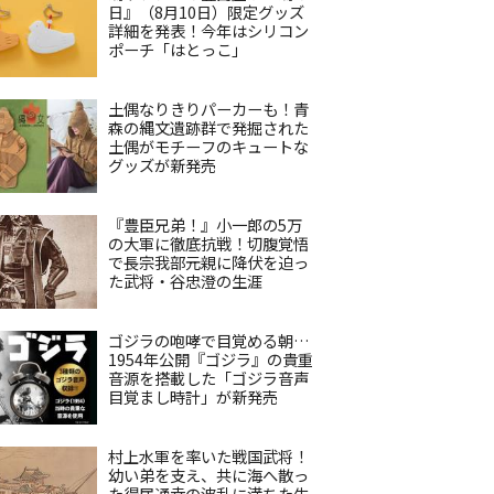
日』（8月10日）限定グッズ
詳細を発表！今年はシリコン
ポーチ「はとっこ」
土偶なりきりパーカーも！青
森の縄文遺跡群で発掘された
土偶がモチーフのキュートな
グッズが新発売
『豊臣兄弟！』小一郎の5万
の大軍に徹底抗戦！切腹覚悟
で長宗我部元親に降伏を迫っ
た武将・谷忠澄の生涯
ゴジラの咆哮で目覚める朝…
1954年公開『ゴジラ』の貴重
音源を搭載した「ゴジラ音声
目覚まし時計」が新発売
村上水軍を率いた戦国武将！
幼い弟を支え、共に海へ散っ
た得居通幸の波乱に満ちた生