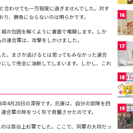
と合わせても一万程度に過ぎませんでした。対す
16
おり、勝負にならないのは明らかです。
、城の包囲を解くように書面で嘆願します。しか
名の連合軍は、攻撃をしかけました。
17
した。まさか逃げるとは思ってもみなかった連合
りにして完全に油断してしまいます。しかし、これ
18
6年4月20日の深夜です。氏康は、自分の部隊を四
19
、連合軍の隙をつく形で奇襲させたのです。
たのは扇谷上杉軍でした。ここで、同軍の大将だっ