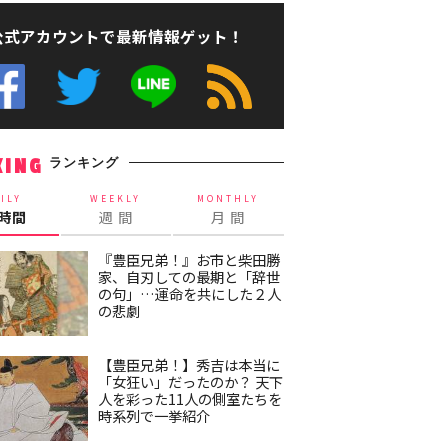
公式アカウントで最新情報ゲット！
ランキング
KING
ILY
WEEKLY
MONTHLY
4時間
週 間
月 間
『豊臣兄弟！』お市と柴田勝
家、自刃しての最期と「辞世
の句」…運命を共にした２人
の悲劇
【豊臣兄弟！】秀吉は本当に
「女狂い」だったのか？ 天下
人を彩った11人の側室たちを
時系列で一挙紹介