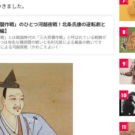
7
いきました。
襲作戦」のひとつ河越夜戦！北条氏康の逆転劇と
編】
8
作戦」とは戦国時代の「三大奇襲作戦」と呼ばれている戦闘が
二つは有名な桶狭間の戦いと毛利元就による厳島の戦いです
康による河越夜戦（かわごえよいく…
9
10
11