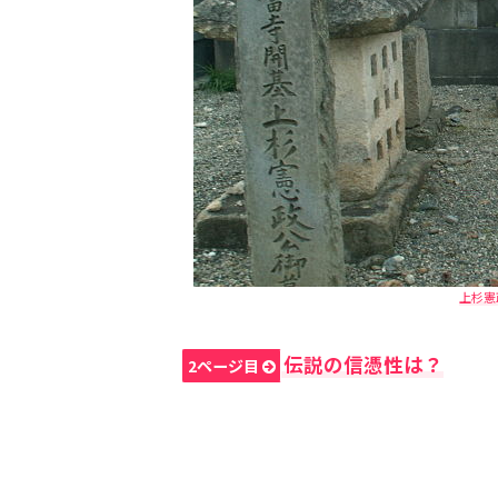
上杉憲政
伝説の信憑性は？
2ページ目