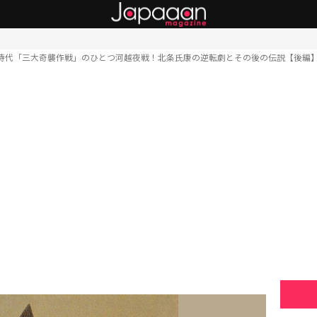
時代「三大奇襲作戦」のひとつ河越夜戦！北条氏康の逆転劇とその後の伝説【後編