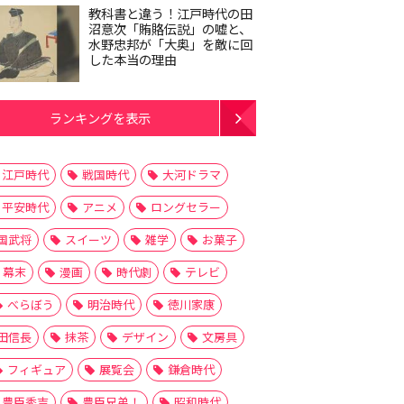
教科書と違う！江戸時代の田
沼意次「賄賂伝説」の嘘と、
水野忠邦が「大奥」を敵に回
した本当の理由
ランキングを表示
江戸時代
戦国時代
大河ドラマ
平安時代
アニメ
ロングセラー
国武将
スイーツ
雑学
お菓子
幕末
漫画
時代劇
テレビ
べらぼう
明治時代
徳川家康
田信長
抹茶
デザイン
文房具
フィギュア
展覧会
鎌倉時代
豊臣秀吉
豊臣兄弟！
昭和時代