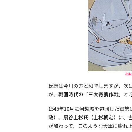
北条
氏康は今川の方と和睦しますが、次
が、
戦国時代の「三大奇襲作戦」
と
1545年10月に河越城を包囲した軍勢
政）
、
扇谷上杉氏（上杉朝定）
に、
が加わって、このような大軍に膨れ