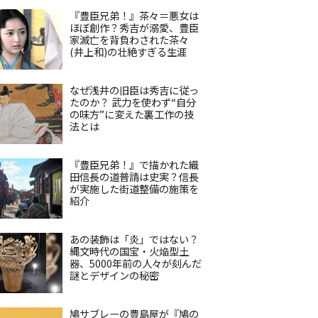
『豊臣兄弟！』茶々＝悪女は
ほぼ創作？秀吉が溺愛、豊臣
家滅亡を背負わされた茶々
(井上和)の壮絶すぎる生涯
なぜ浅井の旧臣は秀吉に従っ
たのか？ 武力を使わず“自分
の味方”に変えた裏工作の技
法とは
『豊臣兄弟！』で描かれた織
田信長の道普請は史実？信長
が実施した街道整備の施策を
紹介
あの装飾は「炎」ではない？
縄文時代の国宝・火焔型土
器、5000年前の人々が刻んだ
謎とデザインの秘密
鳩サブレーの豊島屋が『鳩の