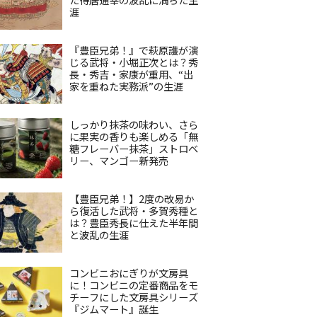
涯
『豊臣兄弟！』で萩原護が演
じる武将・小堀正次とは？秀
長・秀吉・家康が重用、“出
家を重ねた実務派”の生涯
しっかり抹茶の味わい、さら
に果実の香りも楽しめる「無
糖フレーバー抹茶」ストロベ
リー、マンゴー新発売
【豊臣兄弟！】2度の改易か
ら復活した武将・多賀秀種と
は？豊臣秀長に仕えた半年間
と波乱の生涯
コンビニおにぎりが文房具
に！コンビニの定番商品をモ
チーフにした文房具シリーズ
『ジムマート』誕生