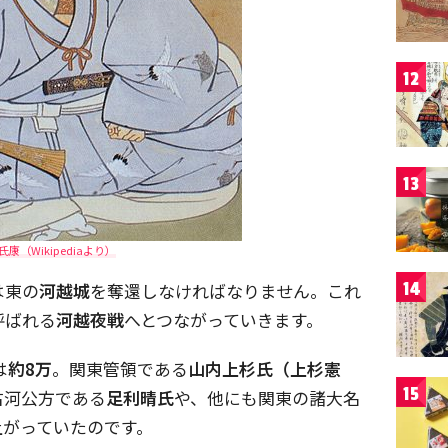
12
13
氏康（Wikipediaより）
14
は東の
河越城
を奪還しなければなりません。これ
呼ばれる
河越夜戦
へとつながっていきます。
は
約8万
。関東管領である
山内上杉氏（上杉憲
15
古河公方である
足利晴氏
や、他にも関東の諸大名
上がっていたのです。