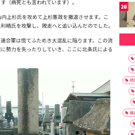
ます（病死とも言われています）。
20
山内上杉氏を攻めて上杉憲政を撤退させます。こ
足利晴氏を攻撃し、敗走へと追い込んだのでした。
、連合軍は慌てふためき大混乱に陥ります。この流
速に勢力を失ったりしていき、ここに北条氏による
戦
織