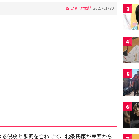
歴史 好き太郎
2023/01/29
3
4
5
6
よる侵攻と歩調を合わせて、
北条氏康
が東西から