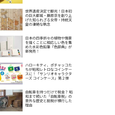
世界遺産決定で脚光！日本初
の巨大都城・藤原京を創り上
げた知られざる女帝・持統天
皇の凄絶な執念
日本の四季折々の植物や情景
を描くことに相応しい色を集
めた水彩色鉛筆『色辞典』が
新発売！
ハローキティ、ポチャッコた
ちが昭和レトロなコインケー
スに！「サンリオキャラクタ
ーズ コインケース」第２弾
自転車を持つだけで税金？ 昭
和まで続いた「自転車税」の
意外な歴史と脱税が横行した
理由