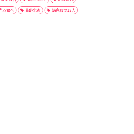
光る君へ
葛飾北斎
鎌倉殿の13人