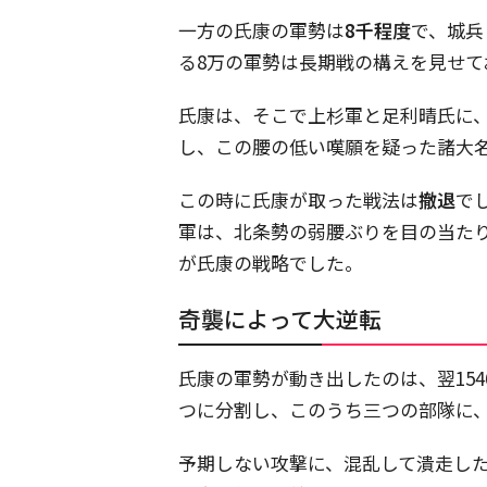
一方の氏康の軍勢は
8千程度
で、城兵
る8万の軍勢は長期戦の構えを見せて
氏康は、そこで上杉軍と足利晴氏に
し、この腰の低い嘆願を疑った諸大
この時に氏康が取った戦法は
撤退
で
軍は、北条勢の弱腰ぶりを目の当た
が氏康の戦略でした。
奇襲によって大逆転
氏康の軍勢が動き出したのは、翌154
つに分割し、このうち三つの部隊に
予期しない攻撃に、混乱して潰走し