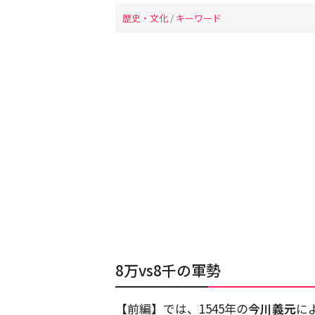
歴史・文化
/
キーワード
8万vs8千の軍勢
【前編】では、1545年の
今川義元
に