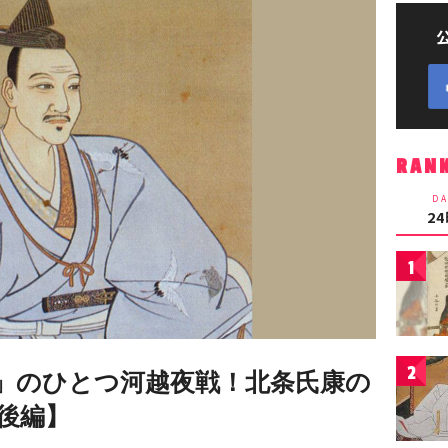
RAN
DA
2
1
2
」のひとつ河越夜戦！北条氏康の
後編】