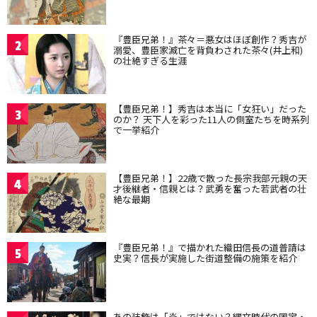
『豊臣兄弟！』茶々＝悪女はほぼ創作？秀吉が
2
溺愛、豊臣家滅亡を背負わされた茶々(井上和)
の壮絶すぎる生涯
【豊臣兄弟！】秀吉は本当に「女狂い」だった
3
のか？ 天下人を彩った11人の側室たちを時系列
で一挙紹介
【豊臣兄弟！】22歳で散った長宗我部元親の天
4
才後継者・信親とは？武勇を奮った若武者の壮
絶な最期
『豊臣兄弟！』で描かれた織田信長の道普請は
5
史実？信長が実施した街道整備の施策を紹介
あの装飾は「炎」ではない？縄文時代の国宝・