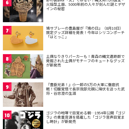
6
火焔型土器、5000年前の人々が刻んだ謎とデザ
インの秘密
鳩サブレーの豊島屋が『鳩の日』（8月10日）
7
限定グッズ詳細を発表！今年はシリコンポーチ
「はとっこ」
土偶なりきりパーカーも！青森の縄文遺跡群で
8
発掘された土偶がモチーフのキュートなグッズ
が新発売
『豊臣兄弟！』小一郎の5万の大軍に徹底抗
9
戦！切腹覚悟で長宗我部元親に降伏を迫った武
将・谷忠澄の生涯
ゴジラの咆哮で目覚める朝…1954年公開『ゴジ
10
ラ』の貴重音源を搭載した「ゴジラ音声目覚ま
し時計」が新発売