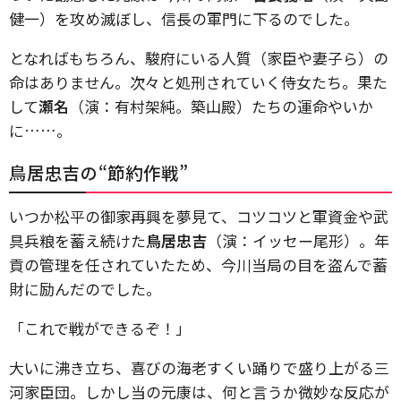
健一）を攻め滅ぼし、信長の軍門に下るのでした。
となればもちろん、駿府にいる人質（家臣や妻子ら）の
命はありません。次々と処刑されていく侍女たち。果た
して
瀬名
（演：有村架純。築山殿）たちの運命やいか
に……。
鳥居忠吉の“節約作戦”
いつか松平の御家再興を夢見て、コツコツと軍資金や武
具兵粮を蓄え続けた
鳥居忠吉
（演：イッセー尾形）。年
貢の管理を任されていたため、今川当局の目を盗んで蓄
財に励んだのでした。
「これで戦ができるぞ！」
大いに沸き立ち、喜びの海老すくい踊りで盛り上がる三
河家臣団。しかし当の元康は、何と言うか微妙な反応が