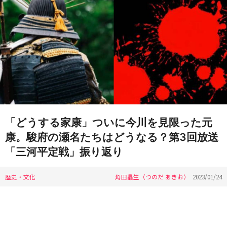
「どうする家康」ついに今川を見限った元
康。駿府の瀬名たちはどうなる？第3回放送
「三河平定戦」振り返り
歴史・文化
角田晶生（つのだ あきお）
2023/01/24