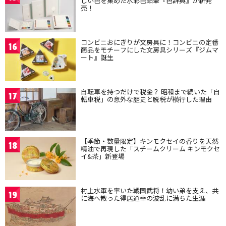
しい色を集めた水彩色鉛筆『色辞典』が新発
売！
コンビニおにぎりが文房具に！コンビニの定番
16
商品をモチーフにした文房具シリーズ『ジムマ
ート』誕生
自転車を持つだけで税金？ 昭和まで続いた「自
17
転車税」の意外な歴史と脱税が横行した理由
【季節・数量限定】キンモクセイの香りを天然
18
精油で再現した「スチームクリーム キンモクセ
イ&茶」新登場
村上水軍を率いた戦国武将！幼い弟を支え、共
19
に海へ散った得居通幸の波乱に満ちた生涯