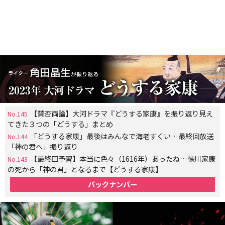
【賛否両論】大河ドラマ『どうする家康』を振り返り見え
No.145
てきた３つの「どうする」まとめ
「どうする家康」最後はみんなで海老すくい…最終回放送
No.144
「神の君へ」振り返り
【最終回予習】本当に色々（1616年）あったね…徳川家康
No.143
の死から「神の君」となるまで【どうする家康】
バックナンバー