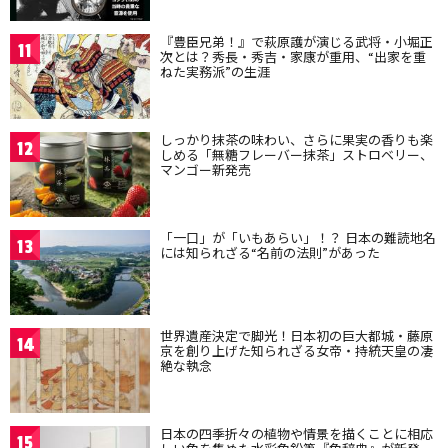
『豊臣兄弟！』で萩原護が演じる武将・小堀正
11
次とは？秀長・秀吉・家康が重用、“出家を重
ねた実務派”の生涯
しっかり抹茶の味わい、さらに果実の香りも楽
12
しめる「無糖フレーバー抹茶」ストロベリー、
マンゴー新発売
「一口」が「いもあらい」！？ 日本の難読地名
13
には知られざる“名前の法則”があった
世界遺産決定で脚光！日本初の巨大都城・藤原
14
京を創り上げた知られざる女帝・持統天皇の凄
絶な執念
日本の四季折々の植物や情景を描くことに相応
15