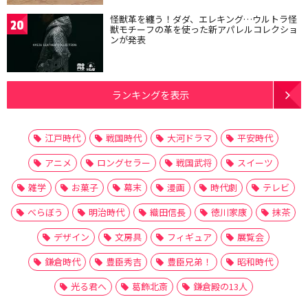
怪獣革を纏う！ダダ、エレキング…ウルトラ怪
20
獣モチーフの革を使った新アパレルコレクショ
ンが発表
ランキングを表示
江戸時代
戦国時代
大河ドラマ
平安時代
アニメ
ロングセラー
戦国武将
スイーツ
雑学
お菓子
幕末
漫画
時代劇
テレビ
べらぼう
明治時代
織田信長
徳川家康
抹茶
デザイン
文房具
フィギュア
展覧会
鎌倉時代
豊臣秀吉
豊臣兄弟！
昭和時代
光る君へ
葛飾北斎
鎌倉殿の13人