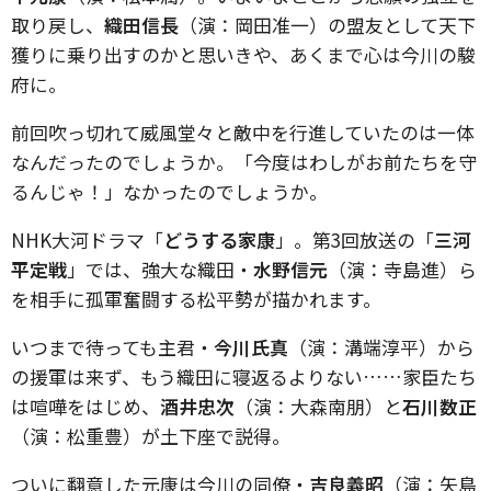
取り戻し、
織田信長
（演：岡田准一）の盟友として天下
獲りに乗り出すのかと思いきや、あくまで心は今川の駿
府に。
前回吹っ切れて威風堂々と敵中を行進していたのは一体
なんだったのでしょうか。「今度はわしがお前たちを守
るんじゃ！」なかったのでしょうか。
NHK大河ドラマ「
どうする家康
」。第3回放送の「
三河
平定戦
」では、強大な織田・
水野信元
（演：寺島進）ら
を相手に孤軍奮闘する松平勢が描かれます。
いつまで待っても主君・
今川氏真
（演：溝端淳平）から
の援軍は来ず、もう織田に寝返るよりない……家臣たち
は喧嘩をはじめ、
酒井忠次
（演：大森南朋）と
石川数正
（演：松重豊）が土下座で説得。
ついに翻意した元康は今川の同僚・
吉良義昭
（演：矢島