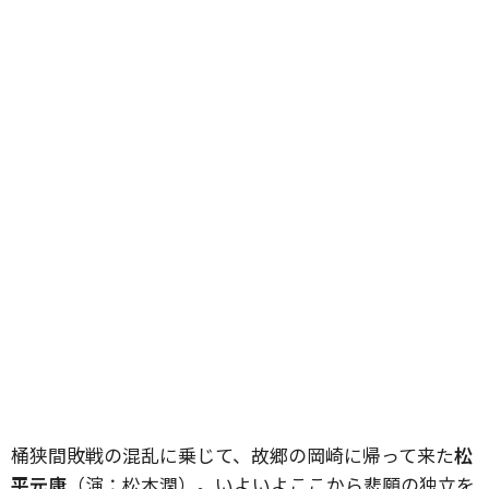
桶狭間敗戦の混乱に乗じて、故郷の岡崎に帰って来た
松
平元康
（演：松本潤）。いよいよここから悲願の独立を