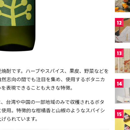
12
13
麦焼酎です。ハーブやスパイス、果皮、野菜などを
自然志向の間でも注目を集め、使用するボタニカ
14
いを表現できることも大きな特徴。
itrus」では、台湾や中国の一部地域のみで収穫されるボタ
に使用。特徴的な柑橘香と山椒のようなスパイシ
15
上げられています。