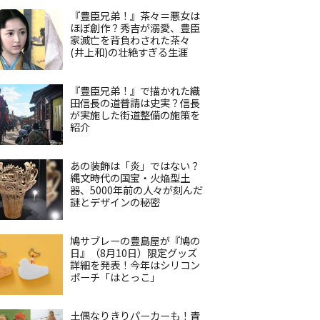
『豊臣兄弟！』茶々＝悪女は
ほぼ創作？秀吉が溺愛、豊臣
家滅亡を背負わされた茶々
(井上和)の壮絶すぎる生涯
『豊臣兄弟！』で描かれた織
田信長の道普請は史実？信長
が実施した街道整備の施策を
紹介
あの装飾は「炎」ではない？
縄文時代の国宝・火焔型土
器、5000年前の人々が刻んだ
謎とデザインの秘密
鳩サブレーの豊島屋が『鳩の
日』（8月10日）限定グッズ
詳細を発表！今年はシリコン
ポーチ「はとっこ」
土偶なりきりパーカーも！青