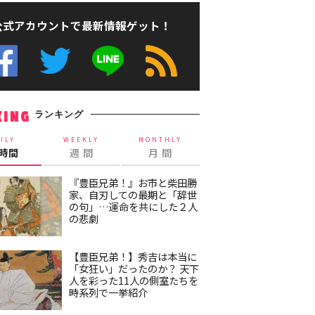
公式アカウントで最新情報ゲット！
ランキング
KING
ILY
WEEKLY
MONTHLY
4時間
週 間
月 間
『豊臣兄弟！』お市と柴田勝
家、自刃しての最期と「辞世
の句」…運命を共にした２人
の悲劇
【豊臣兄弟！】秀吉は本当に
「女狂い」だったのか？ 天下
人を彩った11人の側室たちを
時系列で一挙紹介