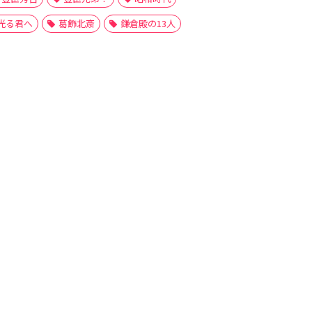
光る君へ
葛飾北斎
鎌倉殿の13人