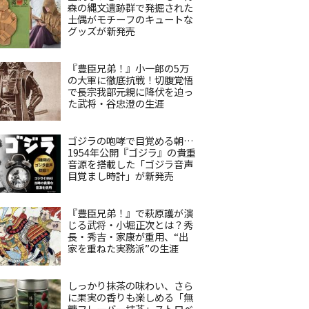
森の縄文遺跡群で発掘された
土偶がモチーフのキュートな
グッズが新発売
『豊臣兄弟！』小一郎の5万
の大軍に徹底抗戦！切腹覚悟
で長宗我部元親に降伏を迫っ
た武将・谷忠澄の生涯
ゴジラの咆哮で目覚める朝…
1954年公開『ゴジラ』の貴重
音源を搭載した「ゴジラ音声
目覚まし時計」が新発売
『豊臣兄弟！』で萩原護が演
じる武将・小堀正次とは？秀
長・秀吉・家康が重用、“出
家を重ねた実務派”の生涯
しっかり抹茶の味わい、さら
に果実の香りも楽しめる「無
糖フレーバー抹茶」ストロベ