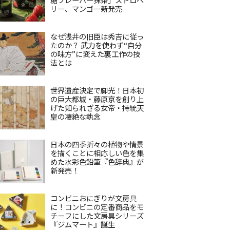
リー、マンゴー新発売
なぜ浅井の旧臣は秀吉に従っ
たのか？ 武力を使わず“自分
の味方”に変えた裏工作の技
法とは
世界遺産決定で脚光！日本初
の巨大都城・藤原京を創り上
げた知られざる女帝・持統天
皇の凄絶な執念
日本の四季折々の植物や情景
を描くことに相応しい色を集
めた水彩色鉛筆『色辞典』が
新発売！
コンビニおにぎりが文房具
に！コンビニの定番商品をモ
チーフにした文房具シリーズ
『ジムマート』誕生