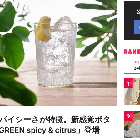
RAN
DA
2
1
2
パイシーさが特徴。新感覚ボタ
EN spicy & citrus」登場