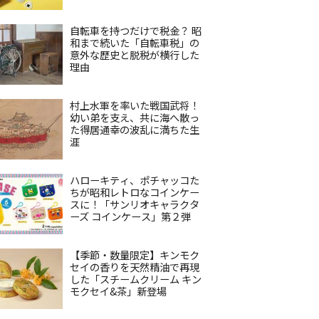
自転車を持つだけで税金？ 昭
和まで続いた「自転車税」の
意外な歴史と脱税が横行した
理由
村上水軍を率いた戦国武将！
幼い弟を支え、共に海へ散っ
た得居通幸の波乱に満ちた生
涯
ハローキティ、ポチャッコた
ちが昭和レトロなコインケー
スに！「サンリオキャラクタ
ーズ コインケース」第２弾
【季節・数量限定】キンモク
セイの香りを天然精油で再現
した「スチームクリーム キン
モクセイ&茶」新登場