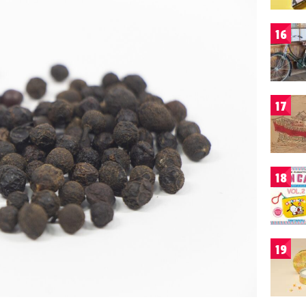
16
17
18
19