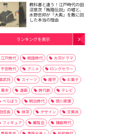
教科書と違う！江戸時代の田
沼意次「賄賂伝説」の嘘と、
水野忠邦が「大奥」を敵に回
した本当の理由
ランキングを表示
江戸時代
戦国時代
大河ドラマ
平安時代
アニメ
ロングセラー
国武将
スイーツ
雑学
お菓子
幕末
漫画
時代劇
テレビ
べらぼう
明治時代
徳川家康
田信長
抹茶
デザイン
文房具
フィギュア
展覧会
鎌倉時代
豊臣秀吉
豊臣兄弟！
昭和時代