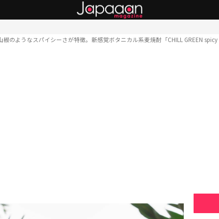
椒のようなスパイシーさが特徴。新感覚ボタニカル系麦焼酎「CHILL GREEN spicy & 