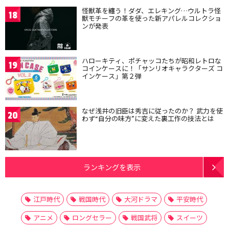
怪獣革を纏う！ダダ、エレキング…ウルトラ怪
18
獣モチーフの革を使った新アパレルコレクショ
ンが発表
ハローキティ、ポチャッコたちが昭和レトロな
19
コインケースに！「サンリオキャラクターズ コ
インケース」第２弾
なぜ浅井の旧臣は秀吉に従ったのか？ 武力を使
20
わず“自分の味方”に変えた裏工作の技法とは
ランキングを表示
江戸時代
戦国時代
大河ドラマ
平安時代
アニメ
ロングセラー
戦国武将
スイーツ