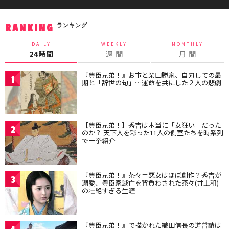
ランキング
RANKING
DAILY
WEEKLY
MONTHLY
24時間
週 間
月 間
『豊臣兄弟！』お市と柴田勝家、自刃しての最
1
期と「辞世の句」…運命を共にした２人の悲劇
【豊臣兄弟！】秀吉は本当に「女狂い」だった
2
のか？ 天下人を彩った11人の側室たちを時系列
で一挙紹介
『豊臣兄弟！』茶々＝悪女はほぼ創作？秀吉が
3
溺愛、豊臣家滅亡を背負わされた茶々(井上和)
の壮絶すぎる生涯
『豊臣兄弟！』で描かれた織田信長の道普請は