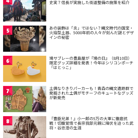
4
史実？信長が実施した街道整備の施策を紹介
あの装飾は「炎」ではない？縄文時代の国宝・
5
火焔型土器、5000年前の人々が刻んだ謎とデザ
インの秘密
鳩サブレーの豊島屋が『鳩の日』（8月10日）
6
限定グッズ詳細を発表！今年はシリコンポーチ
「はとっこ」
土偶なりきりパーカーも！青森の縄文遺跡群で
7
発掘された土偶がモチーフのキュートなグッズ
が新発売
『豊臣兄弟！』小一郎の5万の大軍に徹底抗
8
戦！切腹覚悟で長宗我部元親に降伏を迫った武
将・谷忠澄の生涯