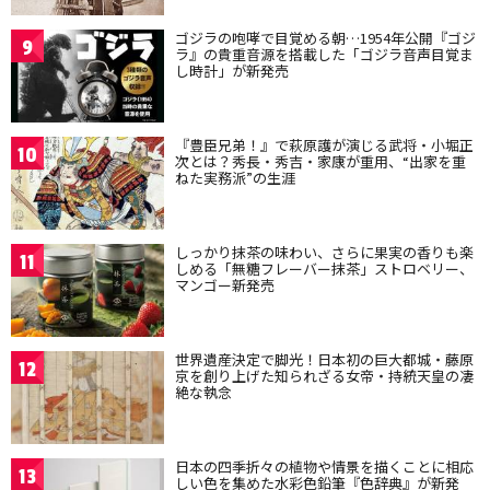
ゴジラの咆哮で目覚める朝…1954年公開『ゴジ
9
ラ』の貴重音源を搭載した「ゴジラ音声目覚ま
し時計」が新発売
『豊臣兄弟！』で萩原護が演じる武将・小堀正
10
次とは？秀長・秀吉・家康が重用、“出家を重
ねた実務派”の生涯
しっかり抹茶の味わい、さらに果実の香りも楽
11
しめる「無糖フレーバー抹茶」ストロベリー、
マンゴー新発売
世界遺産決定で脚光！日本初の巨大都城・藤原
12
京を創り上げた知られざる女帝・持統天皇の凄
絶な執念
日本の四季折々の植物や情景を描くことに相応
13
しい色を集めた水彩色鉛筆『色辞典』が新発