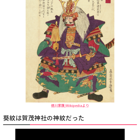
徳川家康/Wikipediaより
葵紋は賀茂神社の神紋だった