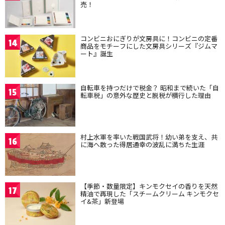
売！
コンビニおにぎりが文房具に！コンビニの定番
14
商品をモチーフにした文房具シリーズ『ジムマ
ート』誕生
自転車を持つだけで税金？ 昭和まで続いた「自
15
転車税」の意外な歴史と脱税が横行した理由
村上水軍を率いた戦国武将！幼い弟を支え、共
16
に海へ散った得居通幸の波乱に満ちた生涯
【季節・数量限定】キンモクセイの香りを天然
17
精油で再現した「スチームクリーム キンモクセ
イ&茶」新登場