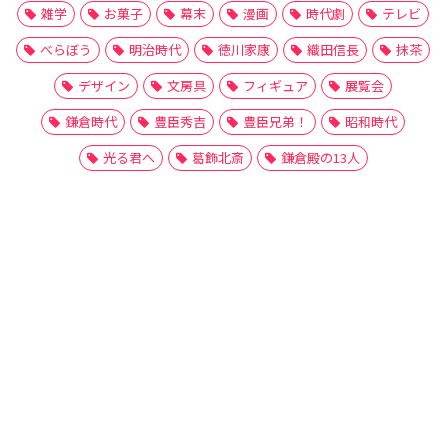
雑学
お菓子
幕末
漫画
時代劇
テレビ
べらぼう
明治時代
徳川家康
織田信長
抹茶
デザイン
文房具
フィギュア
展覧会
鎌倉時代
豊臣秀吉
豊臣兄弟！
昭和時代
光る君へ
葛飾北斎
鎌倉殿の13人