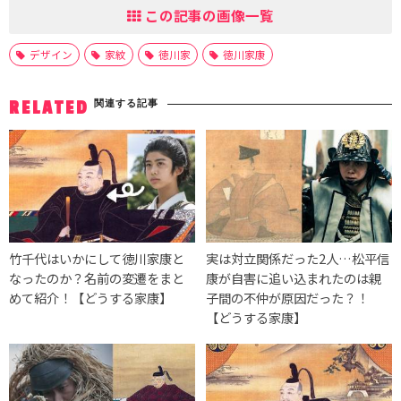
この記事の画像一覧
デザイン
家紋
徳川家
徳川家康
関連する記事
RELATED
竹千代はいかにして徳川家康と
実は対立関係だった2人…松平信
なったのか？名前の変遷をまと
康が自害に追い込まれたのは親
めて紹介！【どうする家康】
子間の不仲が原因だった？！
【どうする家康】