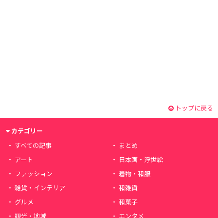
トップに戻る
カテゴリー
すべての記事
まとめ
アート
日本画・浮世絵
ファッション
着物・和服
雑貨・インテリア
和雑貨
グルメ
和菓子
観光・地域
エンタメ