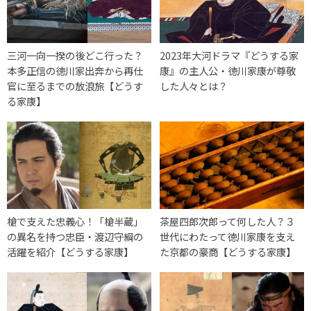
三河一向一揆の後どこ行った？
2023年大河ドラマ『どうする家
本多正信の徳川家出奔から再仕
康』の主人公・徳川家康が尊敬
官に至るまでの放浪旅【どうす
した人々とは？
る家康】
槍で支えた忠義心！「槍半蔵」
茶屋四郎次郎って何した人？３
の異名を持つ忠臣・渡辺守綱の
世代にわたって徳川家康を支え
活躍を紹介【どうする家康】
た京都の豪商【どうする家康】