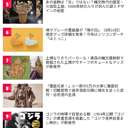
あの装飾は「炎」ではない？縄文時代の国宝・
5
火焔型土器、5000年前の人々が刻んだ謎とデザ
インの秘密
鳩サブレーの豊島屋が『鳩の日』（8月10日）
6
限定グッズ詳細を発表！今年はシリコンポーチ
「はとっこ」
土偶なりきりパーカーも！青森の縄文遺跡群で
7
発掘された土偶がモチーフのキュートなグッズ
が新発売
『豊臣兄弟！』小一郎の5万の大軍に徹底抗
8
戦！切腹覚悟で長宗我部元親に降伏を迫った武
将・谷忠澄の生涯
ゴジラの咆哮で目覚める朝…1954年公開『ゴジ
9
ラ』の貴重音源を搭載した「ゴジラ音声目覚ま
し時計」が新発売