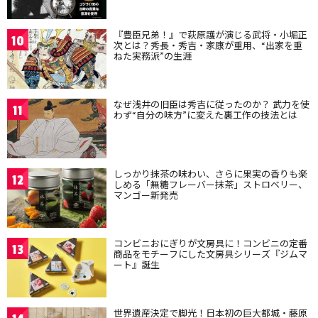
『豊臣兄弟！』で萩原護が演じる武将・小堀正
10
次とは？秀長・秀吉・家康が重用、“出家を重
ねた実務派”の生涯
なぜ浅井の旧臣は秀吉に従ったのか？ 武力を使
11
わず“自分の味方”に変えた裏工作の技法とは
しっかり抹茶の味わい、さらに果実の香りも楽
12
しめる「無糖フレーバー抹茶」ストロベリー、
マンゴー新発売
コンビニおにぎりが文房具に！コンビニの定番
13
商品をモチーフにした文房具シリーズ『ジムマ
ート』誕生
世界遺産決定で脚光！日本初の巨大都城・藤原