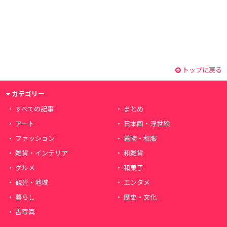
トップに戻る
カテゴリー
すべての記事
まとめ
アート
日本画・浮世絵
ファッション
着物・和服
雑貨・インテリア
和雑貨
グルメ
和菓子
観光・地域
エンタメ
暮らし
歴史・文化
古写真