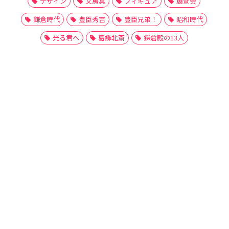
デザイン
文房具
フィギュア
展覧会
鎌倉時代
豊臣秀吉
豊臣兄弟！
昭和時代
光る君へ
葛飾北斎
鎌倉殿の13人