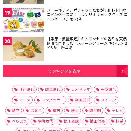
ハローキティ、ポチャッコたちが昭和レトロな
19
コインケースに！「サンリオキャラクターズ コ
インケース」第２弾
【季節・数量限定】キンモクセイの香りを天然
20
精油で再現した「スチームクリーム キンモクセ
イ&茶」新登場
ランキングを表示
江戸時代
戦国時代
大河ドラマ
平安時代
アニメ
ロングセラー
戦国武将
スイーツ
雑学
お菓子
幕末
漫画
時代劇
テレビ
べらぼう
明治時代
徳川家康
織田信長
抹茶