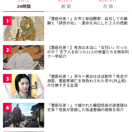
DAILY
WEEKLY
MONTHLY
24時間
週 間
月 間
『豊臣兄弟！』お市と柴田勝家、自刃しての最
1
期と「辞世の句」…運命を共にした２人の悲劇
【豊臣兄弟！】秀吉は本当に「女狂い」だった
2
のか？ 天下人を彩った11人の側室たちを時系列
で一挙紹介
『豊臣兄弟！』茶々＝悪女はほぼ創作？秀吉が
3
溺愛、豊臣家滅亡を背負わされた茶々(井上和)
の壮絶すぎる生涯
『豊臣兄弟！』で描かれた織田信長の道普請は
4
史実？信長が実施した街道整備の施策を紹介