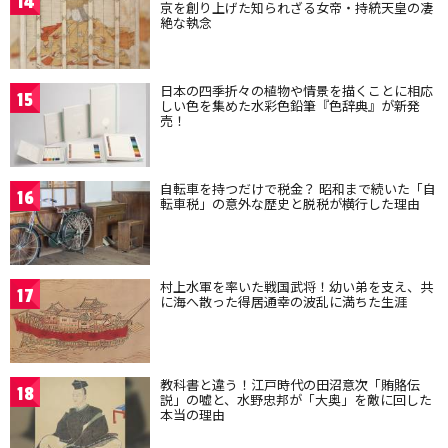
14
京を創り上げた知られざる女帝・持統天皇の凄
絶な執念
日本の四季折々の植物や情景を描くことに相応
15
しい色を集めた水彩色鉛筆『色辞典』が新発
売！
自転車を持つだけで税金？ 昭和まで続いた「自
16
転車税」の意外な歴史と脱税が横行した理由
村上水軍を率いた戦国武将！幼い弟を支え、共
17
に海へ散った得居通幸の波乱に満ちた生涯
教科書と違う！江戸時代の田沼意次「賄賂伝
18
説」の嘘と、水野忠邦が「大奥」を敵に回した
本当の理由