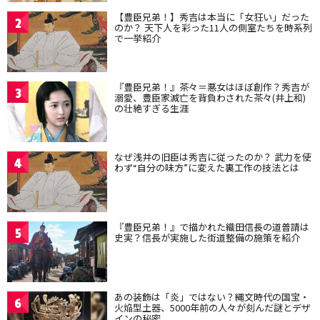
【豊臣兄弟！】秀吉は本当に「女狂い」だった
2
のか？ 天下人を彩った11人の側室たちを時系列
で一挙紹介
『豊臣兄弟！』茶々＝悪女はほぼ創作？秀吉が
3
溺愛、豊臣家滅亡を背負わされた茶々(井上和)
の壮絶すぎる生涯
なぜ浅井の旧臣は秀吉に従ったのか？ 武力を使
4
わず“自分の味方”に変えた裏工作の技法とは
『豊臣兄弟！』で描かれた織田信長の道普請は
5
史実？信長が実施した街道整備の施策を紹介
あの装飾は「炎」ではない？縄文時代の国宝・
6
火焔型土器、5000年前の人々が刻んだ謎とデザ
インの秘密