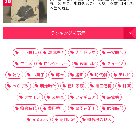
20
説」の嘘と、水野忠邦が「大奥」を敵に回した
本当の理由
ランキングを表示
江戸時代
戦国時代
大河ドラマ
平安時代
アニメ
ロングセラー
戦国武将
スイーツ
雑学
お菓子
幕末
漫画
時代劇
テレビ
べらぼう
明治時代
徳川家康
織田信長
抹茶
デザイン
文房具
フィギュア
展覧会
鎌倉時代
豊臣秀吉
豊臣兄弟！
昭和時代
光る君へ
葛飾北斎
鎌倉殿の13人