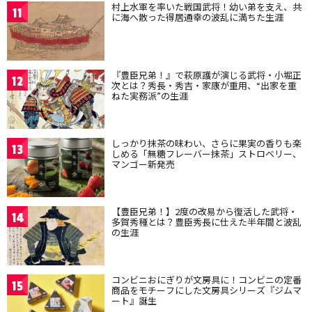
村上水軍を率いた戦国武将！幼い弟を支え、共
11
に海へ散った得居通幸の波乱に満ちた生涯
『豊臣兄弟！』で萩原護が演じる武将・小堀正
12
次とは？秀長・秀吉・家康が重用、“出家を重
ねた実務派”の生涯
しっかり抹茶の味わい、さらに果実の香りも楽
13
しめる「無糖フレーバー抹茶」ストロベリー、
マンゴー新発売
【豊臣兄弟！】2度の改易から復活した武将・
14
多賀秀種とは？豊臣秀長に仕えた半年間と波乱
の生涯
コンビニおにぎりが文房具に！コンビニの定番
15
商品をモチーフにした文房具シリーズ『ジムマ
ート』誕生