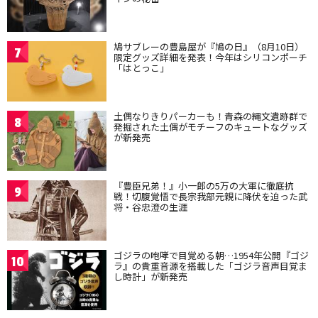
鳩サブレーの豊島屋が『鳩の日』（8月10日）
7
限定グッズ詳細を発表！今年はシリコンポーチ
「はとっこ」
土偶なりきりパーカーも！青森の縄文遺跡群で
8
発掘された土偶がモチーフのキュートなグッズ
が新発売
『豊臣兄弟！』小一郎の5万の大軍に徹底抗
9
戦！切腹覚悟で長宗我部元親に降伏を迫った武
将・谷忠澄の生涯
ゴジラの咆哮で目覚める朝…1954年公開『ゴジ
10
ラ』の貴重音源を搭載した「ゴジラ音声目覚ま
し時計」が新発売