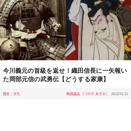
今川義元の首級を返せ！織田信長に一矢報い
た岡部元信の武勇伝【どうする家康】
歴史・文化
角田晶生（つのだ あきお）
2023/01/21