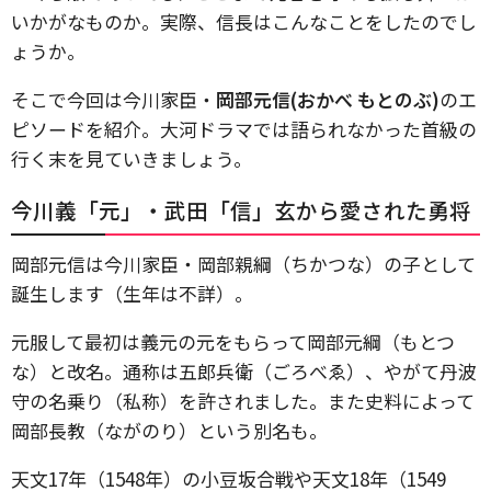
いかがなものか。実際、信長はこんなことをしたのでし
ょうか。
そこで今回は今川家臣・
岡部元信(おかべ もとのぶ)
のエ
ピソードを紹介。大河ドラマでは語られなかった首級の
行く末を見ていきましょう。
今川義「元」・武田「信」玄から愛された勇将
岡部元信は今川家臣・岡部親綱（ちかつな）の子として
誕生します（生年は不詳）。
元服して最初は義元の元をもらって岡部元綱（もとつ
な）と改名。通称は五郎兵衛（ごろべゑ）、やがて丹波
守の名乗り（私称）を許されました。また史料によって
岡部長教（ながのり）という別名も。
天文17年（1548年）の小豆坂合戦や天文18年（1549