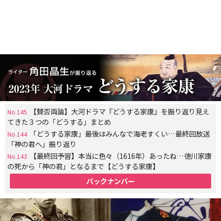
【賛否両論】大河ドラマ『どうする家康』を振り返り見え
No.145
てきた３つの「どうする」まとめ
「どうする家康」最後はみんなで海老すくい…最終回放送
No.144
「神の君へ」振り返り
【最終回予習】本当に色々（1616年）あったね…徳川家康
No.143
の死から「神の君」となるまで【どうする家康】
バックナンバー