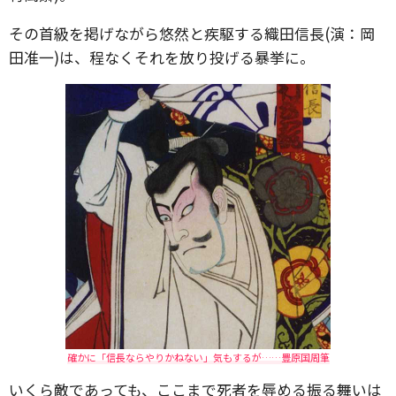
その首級を掲げながら悠然と疾駆する織田信長(演：岡
田准一)は、程なくそれを放り投げる暴挙に。
確かに「信長ならやりかねない」気もするが……豊原国周筆
いくら敵であっても、ここまで死者を辱める振る舞いは