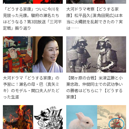
「どうする家康」ついに今川を
大河ドラマ考察【どうする家
見限った元康。駿府の瀬名たち
康】松平昌久(演:角田晃広)は本
はどうなる？第3回放送「三河平
当に火縄銃を乱射できたの？実
定戦」振り返り
は……
大河ドラマ「どうする家康」の
【関ヶ原の合戦】米津正勝と小
予習に！瀬名の母・巴（真矢ミ
栗忠政、仲間同士での武功争い
キ）のモデル・関口夫人がたど
の勝者はどちらに？【どうする
った生涯
家康】