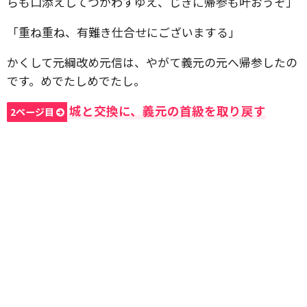
らも口添えしてつかわすゆえ、じきに帰参も叶おうぞ」
「重ね重ね、有難き仕合せにございまする」
かくして元綱改め元信は、やがて義元の元へ帰参したの
です。めでたしめでたし。
城と交換に、義元の首級を取り戻す
2ページ目