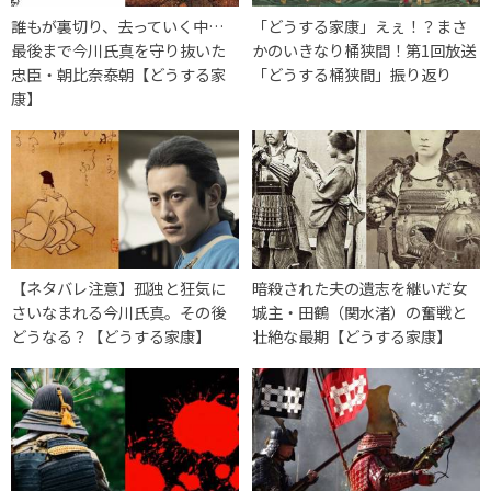
誰もが裏切り、去っていく中…
「どうする家康」えぇ！？まさ
最後まで今川氏真を守り抜いた
かのいきなり桶狭間！第1回放送
忠臣・朝比奈泰朝【どうする家
「どうする桶狭間」振り返り
康】
【ネタバレ注意】孤独と狂気に
暗殺された夫の遺志を継いだ女
さいなまれる今川氏真。その後
城主・田鶴（関水渚）の奮戦と
どうなる？【どうする家康】
壮絶な最期【どうする家康】