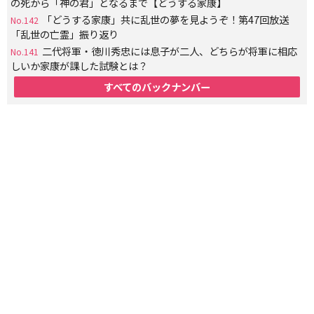
の死から「神の君」となるまで【どうする家康】
「どうする家康」共に乱世の夢を見ようぞ！第47回放送
No.142
「乱世の亡霊」振り返り
二代将軍・徳川秀忠には息子が二人、どちらが将軍に相応
No.141
しいか家康が課した試験とは？
すべてのバックナンバー