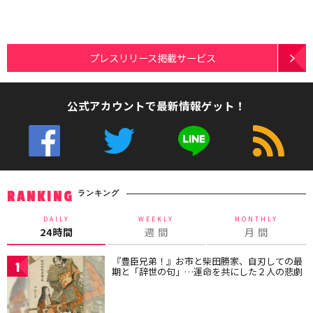
プレスリリース掲載サービス
公式アカウントで最新情報ゲット！
ランキング
RANKING
DAILY
WEEKLY
MONTHLY
24時間
週 間
月 間
『豊臣兄弟！』お市と柴田勝家、自刃しての最
1
期と「辞世の句」…運命を共にした２人の悲劇