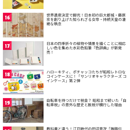
世界遺産決定で脚光！日本初の巨大都城・藤原
16
京を創り上げた知られざる女帝・持統天皇の凄
絶な執念
日本の四季折々の植物や情景を描くことに相応
17
しい色を集めた水彩色鉛筆『色辞典』が新発
売！
ハローキティ、ポチャッコたちが昭和レトロな
18
コインケースに！「サンリオキャラクターズ コ
インケース」第２弾
自転車を持つだけで税金？ 昭和まで続いた「自
19
転車税」の意外な歴史と脱税が横行した理由
教科書と違う！江戸時代の田沼意次「賄賂伝