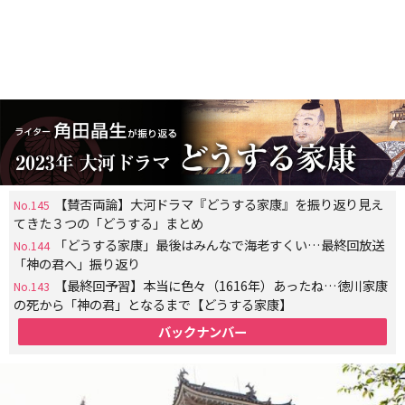
【賛否両論】大河ドラマ『どうする家康』を振り返り見え
No.145
てきた３つの「どうする」まとめ
「どうする家康」最後はみんなで海老すくい…最終回放送
No.144
「神の君へ」振り返り
【最終回予習】本当に色々（1616年）あったね…徳川家康
No.143
の死から「神の君」となるまで【どうする家康】
バックナンバー