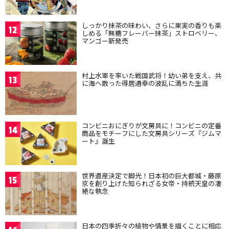
しっかり抹茶の味わい、さらに果実の香りも楽
12
しめる「無糖フレーバー抹茶」ストロベリー、
マンゴー新発売
村上水軍を率いた戦国武将！幼い弟を支え、共
13
に海へ散った得居通幸の波乱に満ちた生涯
コンビニおにぎりが文房具に！コンビニの定番
14
商品をモチーフにした文房具シリーズ『ジムマ
ート』誕生
世界遺産決定で脚光！日本初の巨大都城・藤原
15
京を創り上げた知られざる女帝・持統天皇の凄
絶な執念
日本の四季折々の植物や情景を描くことに相応