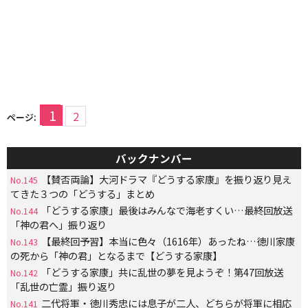
1
2
ページ:
バックナンバー
【賛否両論】大河ドラマ『どうする家康』を振り返り見え
No.145
てきた３つの「どうする」まとめ
「どうする家康」最後はみんなで海老すくい…最終回放送
No.144
「神の君へ」振り返り
【最終回予習】本当に色々（1616年）あったね…徳川家康
No.143
の死から「神の君」となるまで【どうする家康】
「どうする家康」共に乱世の夢を見ようぞ！第47回放送
No.142
「乱世の亡霊」振り返り
二代将軍・徳川秀忠には息子が二人、どちらが将軍に相応
No.141