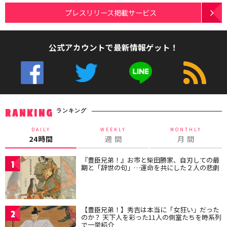
プレスリリース掲載サービス
公式アカウントで最新情報ゲット！
ランキング
RANKING
DAILY
WEEKLY
MONTHLY
24時間
週 間
月 間
『豊臣兄弟！』お市と柴田勝家、自刃しての最
1
期と「辞世の句」…運命を共にした２人の悲劇
【豊臣兄弟！】秀吉は本当に「女狂い」だった
2
のか？ 天下人を彩った11人の側室たちを時系列
で一挙紹介