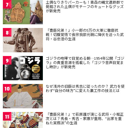
土偶なりきりパーカーも！青森の縄文遺跡群で
7
発掘された土偶がモチーフのキュートなグッズ
が新発売
『豊臣兄弟！』小一郎の5万の大軍に徹底抗
8
戦！切腹覚悟で長宗我部元親に降伏を迫った武
将・谷忠澄の生涯
ゴジラの咆哮で目覚める朝…1954年公開『ゴジ
9
ラ』の貴重音源を搭載した「ゴジラ音声目覚ま
し時計」が新発売
なぜ浅井の旧臣は秀吉に従ったのか？ 武力を使
10
わず“自分の味方”に変えた裏工作の技法とは
『豊臣兄弟！』で萩原護が演じる武将・小堀正
11
次とは？秀長・秀吉・家康が重用、“出家を重
ねた実務派”の生涯