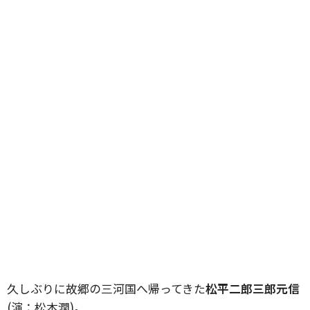
久しぶりに故郷の三河国へ帰ってきた
松平二郎三郎元信
(演：松本潤)。