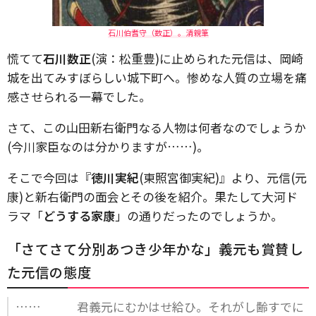
石川伯耆守（数正）。清親筆
慌てて
石川数正
(演：松重豊)に止められた元信は、岡崎
城を出てみすぼらしい城下町へ。惨めな人質の立場を痛
感させられる一幕でした。
さて、この山田新右衛門なる人物は何者なのでしょうか
(今川家臣なのは分かりますが……)。
そこで今回は『
徳川実紀
(東照宮御実紀)』より、元信(元
康)と新右衛門の面会とその後を紹介。果たして大河ド
ラマ「
どうする家康
」の通りだったのでしょうか。
「さてさて分別あつき少年かな」義元も賞賛し
た元信の態度
…… 君義元にむかはせ給ひ。それがし齢すでに