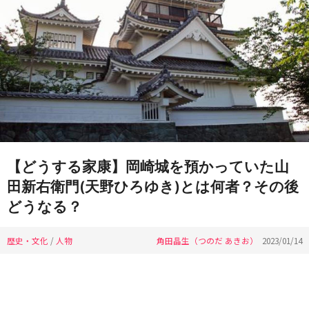
【どうする家康】岡崎城を預かっていた山
田新右衛門(天野ひろゆき)とは何者？その後
どうなる？
歴史・文化
/
人物
角田晶生（つのだ あきお）
2023/01/14