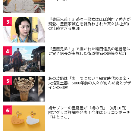
『豊臣兄弟！』茶々＝悪女はほぼ創作？秀吉が
3
溺愛、豊臣家滅亡を背負わされた茶々(井上和)
の壮絶すぎる生涯
『豊臣兄弟！』で描かれた織田信長の道普請は
4
史実？信長が実施した街道整備の施策を紹介
あの装飾は「炎」ではない？縄文時代の国宝・
5
火焔型土器、5000年前の人々が刻んだ謎とデザ
インの秘密
鳩サブレーの豊島屋が『鳩の日』（8月10日）
6
限定グッズ詳細を発表！今年はシリコンポーチ
「はとっこ」