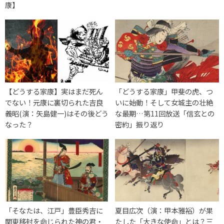
康】
【どうする家康】実はまだ死ん
「どうする家康」甲斐の虎、つ
でない！元康に裏切られた吉良
いに始動！そして女城主の壮絶
義昭(演：矢島健一)はその後どう
な最期…第11回放送「信玄との
なった？
密約」振り返り
「そなたは、江戸」豊臣秀吉に
夏目広次（演：甲本雅裕）が果
関東移封を命じられた神の君・
たした「大きな使命」とは？三