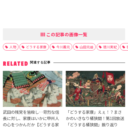
この記事の画像一覧
人物
どうする家康
今川義元
山田元益
徳川実紀
関連する記事
RELATED
武田の残党を皆殺し…苛烈な信
「どうする家康」えぇ！？まさ
長に対し、家康はいかに甲州人
かのいきなり桶狭間！第1回放送
の心をつかんだか【どうする家
「どうする桶狭間」振り返り