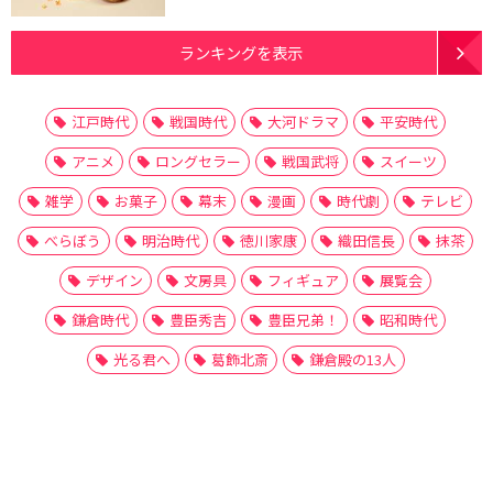
ランキングを表示
江戸時代
戦国時代
大河ドラマ
平安時代
アニメ
ロングセラー
戦国武将
スイーツ
雑学
お菓子
幕末
漫画
時代劇
テレビ
べらぼう
明治時代
徳川家康
織田信長
抹茶
デザイン
文房具
フィギュア
展覧会
鎌倉時代
豊臣秀吉
豊臣兄弟！
昭和時代
光る君へ
葛飾北斎
鎌倉殿の13人