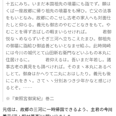
十五にみち。いまだ本国祖先の墳墓にも詣でず。願は
くば一度故郷に帰り祖先の墳墓をも掃ひ。亡父の法事
をもいとなみ。故郷にのこせし古老の家人へも対面仕
たしと仰らる。義元も御志のやむごとなきをもて。や
むことを得ず志ばしの暇まいらせければ。 君御
悦なヽめならずいそぎ三河へ立ちこえたまひ。御祖先
の御墓に詣給ひ御追善どもいとなませ給ふ。此時岡崎
には今川の城代とて山田新右衛門などいふもの本丸に
住居けるに。 君仰えるは。吾いまだ年若し。諸
事古老の異見をも請べければ。そのまヽ本丸にあるべ
しとて。御身はかへりて二丸におはしたり。義元も後
にこれをきヽ。さてヽヽ分別あつき少年かなと感じけ
るとぞ。……
※『東照宮御実紀』巻二
元信は、故郷の三河に一時帰国できるよう、主君の
今川