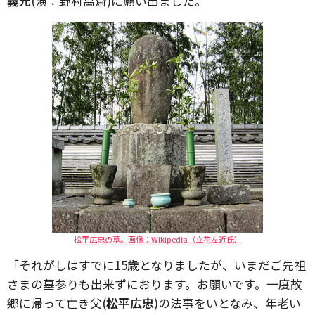
義元
(演：野村萬斎)に願い出ました。
松平広忠の墓。画像：Wikipedia（立花左近氏）
「それがしはすでに15歳となりましたが、いまだご先祖
さまの墓参りも出来ずにおります。お願いです。一度故
郷に帰って亡き父(
松平広忠
)の法事をいとなみ、年老い