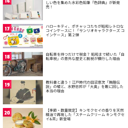
16
しい色を集めた水彩色鉛筆『色辞典』が新発
売！
ハローキティ、ポチャッコたちが昭和レトロな
17
コインケースに！「サンリオキャラクターズ コ
インケース」第２弾
自転車を持つだけで税金？ 昭和まで続いた「自
18
転車税」の意外な歴史と脱税が横行した理由
教科書と違う！江戸時代の田沼意次「賄賂伝
19
説」の嘘と、水野忠邦が「大奥」を敵に回した
本当の理由
【季節・数量限定】キンモクセイの香りを天然
20
精油で再現した「スチームクリーム キンモクセ
イ&茶」新登場