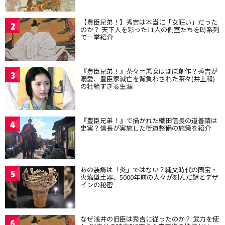
【豊臣兄弟！】秀吉は本当に「女狂い」だった
2
のか？ 天下人を彩った11人の側室たちを時系列
で一挙紹介
『豊臣兄弟！』茶々＝悪女はほぼ創作？秀吉が
3
溺愛、豊臣家滅亡を背負わされた茶々(井上和)
の壮絶すぎる生涯
『豊臣兄弟！』で描かれた織田信長の道普請は
4
史実？信長が実施した街道整備の施策を紹介
あの装飾は「炎」ではない？縄文時代の国宝・
5
火焔型土器、5000年前の人々が刻んだ謎とデザ
インの秘密
なぜ浅井の旧臣は秀吉に従ったのか？ 武力を使
6