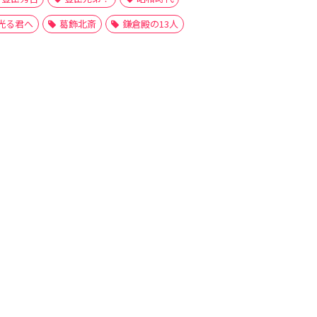
光る君へ
葛飾北斎
鎌倉殿の13人