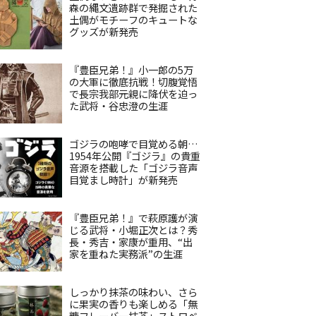
森の縄文遺跡群で発掘された
土偶がモチーフのキュートな
グッズが新発売
『豊臣兄弟！』小一郎の5万
の大軍に徹底抗戦！切腹覚悟
で長宗我部元親に降伏を迫っ
た武将・谷忠澄の生涯
ゴジラの咆哮で目覚める朝…
1954年公開『ゴジラ』の貴重
音源を搭載した「ゴジラ音声
目覚まし時計」が新発売
『豊臣兄弟！』で萩原護が演
じる武将・小堀正次とは？秀
長・秀吉・家康が重用、“出
家を重ねた実務派”の生涯
しっかり抹茶の味わい、さら
に果実の香りも楽しめる「無
糖フレーバー抹茶」ストロベ