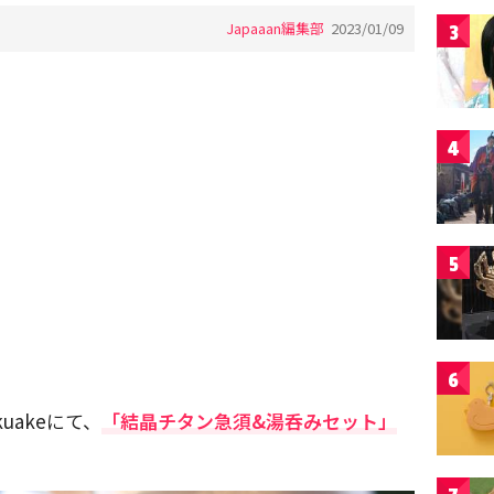
Japaaan編集部
2023/01/09
3
4
5
6
uakeにて、
「結晶チタン急須&湯呑みセット」