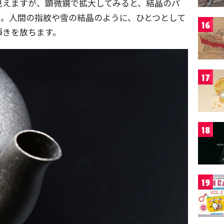
見えますが、顕微鏡で拡大してみると、結晶のパ
う。人間の指紋や雪の結晶のように、ひとつとして
16
輝きを放ちます。
17
18
19