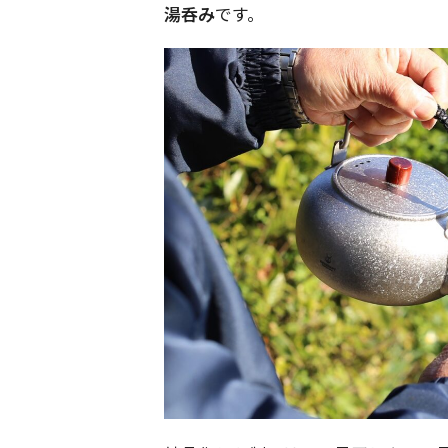
湯呑み
です。