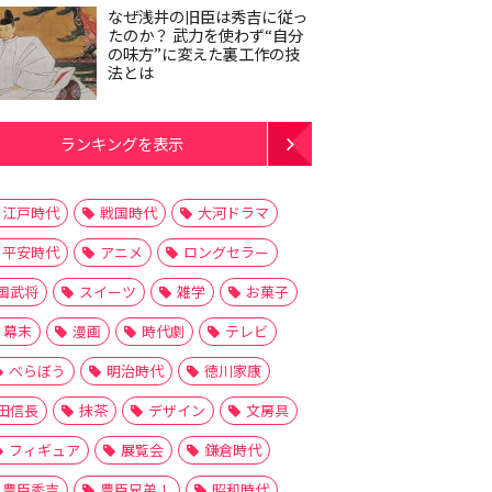
なぜ浅井の旧臣は秀吉に従っ
たのか？ 武力を使わず“自分
の味方”に変えた裏工作の技
法とは
ランキングを表示
江戸時代
戦国時代
大河ドラマ
平安時代
アニメ
ロングセラー
国武将
スイーツ
雑学
お菓子
幕末
漫画
時代劇
テレビ
べらぼう
明治時代
徳川家康
田信長
抹茶
デザイン
文房具
フィギュア
展覧会
鎌倉時代
豊臣秀吉
豊臣兄弟！
昭和時代