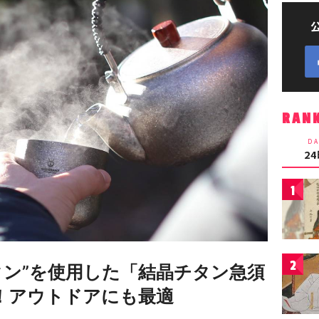
RAN
DA
2
1
2
ン”​を使用した「結晶チタン急須
！アウトドアにも最適