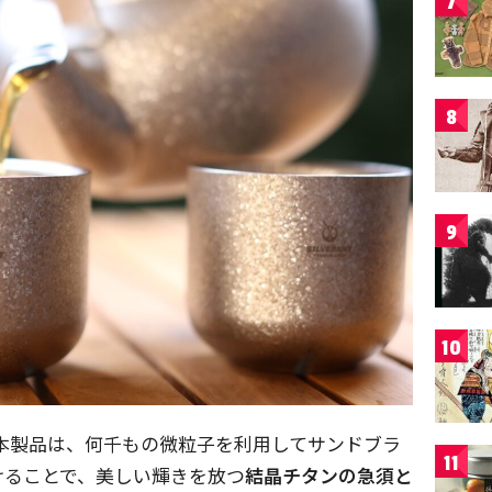
7
8
9
10
による本製品は、何千もの微粒子を利用してサンドブラ
11
けることで、美しい輝きを放つ
結晶チタンの急須と