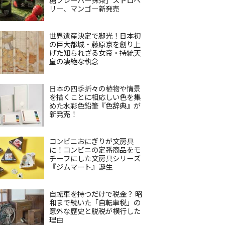
リー、マンゴー新発売
世界遺産決定で脚光！日本初
の巨大都城・藤原京を創り上
げた知られざる女帝・持統天
皇の凄絶な執念
日本の四季折々の植物や情景
を描くことに相応しい色を集
めた水彩色鉛筆『色辞典』が
新発売！
コンビニおにぎりが文房具
に！コンビニの定番商品をモ
チーフにした文房具シリーズ
『ジムマート』誕生
自転車を持つだけで税金？ 昭
和まで続いた「自転車税」の
意外な歴史と脱税が横行した
理由