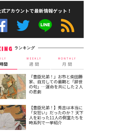
公式アカウントで最新情報ゲット！
ランキング
KING
ILY
WEEKLY
MONTHLY
4時間
週 間
月 間
『豊臣兄弟！』お市と柴田勝
家、自刃しての最期と「辞世
の句」…運命を共にした２人
の悲劇
【豊臣兄弟！】秀吉は本当に
「女狂い」だったのか？ 天下
人を彩った11人の側室たちを
時系列で一挙紹介