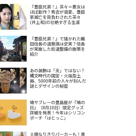
『豊臣兄弟！』茶々＝悪女は
ほぼ創作？秀吉が溺愛、豊臣
家滅亡を背負わされた茶々
(井上和)の壮絶すぎる生涯
『豊臣兄弟！』で描かれた織
田信長の道普請は史実？信長
が実施した街道整備の施策を
紹介
あの装飾は「炎」ではない？
縄文時代の国宝・火焔型土
器、5000年前の人々が刻んだ
謎とデザインの秘密
鳩サブレーの豊島屋が『鳩の
日』（8月10日）限定グッズ
詳細を発表！今年はシリコン
ポーチ「はとっこ」
土偶なりきりパーカーも！青