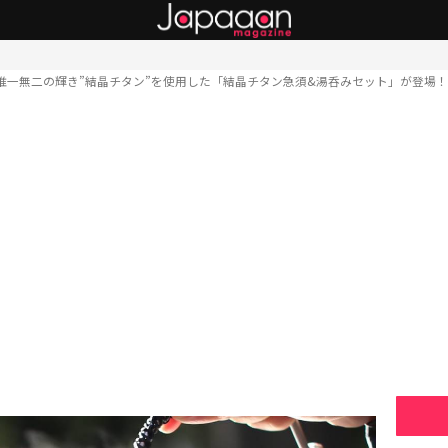
唯一無二の輝き”結晶チタン”​を使用した「結晶チタン急須&湯呑みセット」が登場