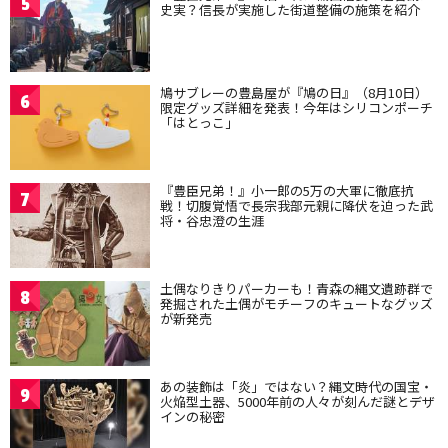
5
史実？信長が実施した街道整備の施策を紹介
鳩サブレーの豊島屋が『鳩の日』（8月10日）
6
限定グッズ詳細を発表！今年はシリコンポーチ
「はとっこ」
『豊臣兄弟！』小一郎の5万の大軍に徹底抗
7
戦！切腹覚悟で長宗我部元親に降伏を迫った武
将・谷忠澄の生涯
土偶なりきりパーカーも！青森の縄文遺跡群で
8
発掘された土偶がモチーフのキュートなグッズ
が新発売
あの装飾は「炎」ではない？縄文時代の国宝・
9
火焔型土器、5000年前の人々が刻んだ謎とデザ
インの秘密