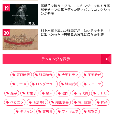
怪獣革を纏う！ダダ、エレキング…ウルトラ怪
19
獣モチーフの革を使った新アパレルコレクショ
ンが発表
村上水軍を率いた戦国武将！幼い弟を支え、共
20
に海へ散った得居通幸の波乱に満ちた生涯
ランキングを表示
江戸時代
戦国時代
大河ドラマ
平安時代
アニメ
ロングセラー
戦国武将
スイーツ
雑学
お菓子
幕末
漫画
時代劇
テレビ
べらぼう
明治時代
織田信長
徳川家康
抹茶
デザイン
文房具
フィギュア
展覧会