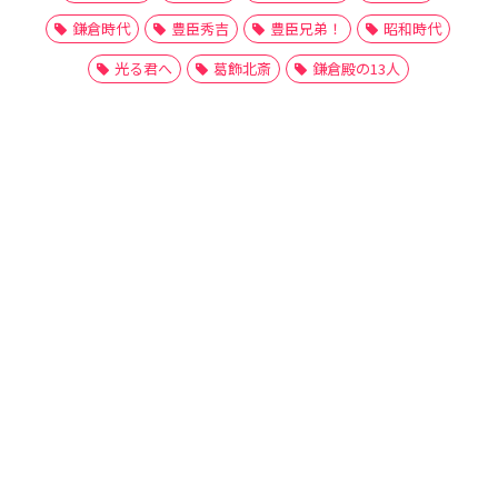
鎌倉時代
豊臣秀吉
豊臣兄弟！
昭和時代
光る君へ
葛飾北斎
鎌倉殿の13人