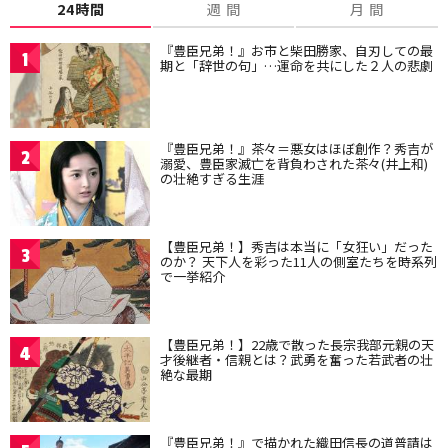
24時間
週 間
月 間
『豊臣兄弟！』お市と柴田勝家、自刃しての最
1
期と「辞世の句」…運命を共にした２人の悲劇
『豊臣兄弟！』茶々＝悪女はほぼ創作？秀吉が
2
溺愛、豊臣家滅亡を背負わされた茶々(井上和)
の壮絶すぎる生涯
【豊臣兄弟！】秀吉は本当に「女狂い」だった
3
のか？ 天下人を彩った11人の側室たちを時系列
で一挙紹介
【豊臣兄弟！】22歳で散った長宗我部元親の天
4
才後継者・信親とは？武勇を奮った若武者の壮
絶な最期
『豊臣兄弟！』で描かれた織田信長の道普請は