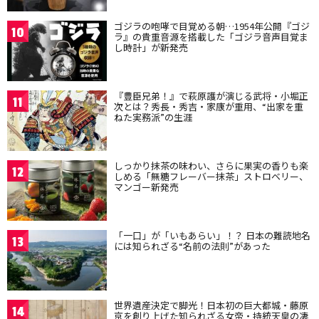
ゴジラの咆哮で目覚める朝…1954年公開『ゴジ
10
ラ』の貴重音源を搭載した「ゴジラ音声目覚ま
し時計」が新発売
『豊臣兄弟！』で萩原護が演じる武将・小堀正
11
次とは？秀長・秀吉・家康が重用、“出家を重
ねた実務派”の生涯
しっかり抹茶の味わい、さらに果実の香りも楽
12
しめる「無糖フレーバー抹茶」ストロベリー、
マンゴー新発売
「一口」が「いもあらい」！？ 日本の難読地名
13
には知られざる“名前の法則”があった
世界遺産決定で脚光！日本初の巨大都城・藤原
14
京を創り上げた知られざる女帝・持統天皇の凄