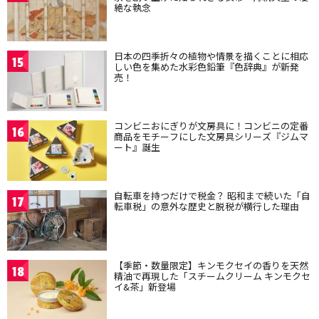
絶な執念
日本の四季折々の植物や情景を描くことに相応
15
しい色を集めた水彩色鉛筆『色辞典』が新発
売！
コンビニおにぎりが文房具に！コンビニの定番
16
商品をモチーフにした文房具シリーズ『ジムマ
ート』誕生
自転車を持つだけで税金？ 昭和まで続いた「自
17
転車税」の意外な歴史と脱税が横行した理由
【季節・数量限定】キンモクセイの香りを天然
18
精油で再現した「スチームクリーム キンモクセ
イ&茶」新登場