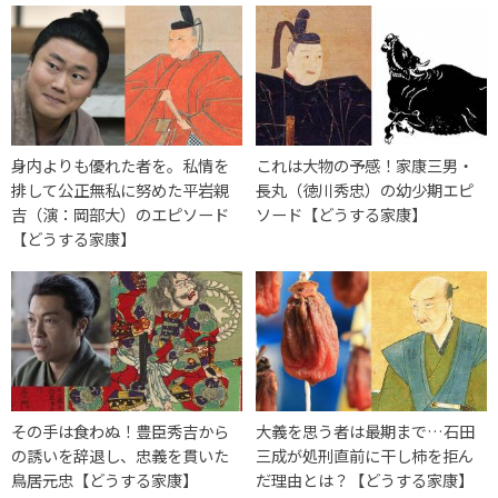
身内よりも優れた者を。私情を
これは大物の予感！家康三男・
排して公正無私に努めた平岩親
長丸（徳川秀忠）の幼少期エピ
吉（演：岡部大）のエピソード
ソード【どうする家康】
【どうする家康】
その手は食わぬ！豊臣秀吉から
大義を思う者は最期まで…石田
の誘いを辞退し、忠義を貫いた
三成が処刑直前に干し柿を拒ん
鳥居元忠【どうする家康】
だ理由とは？【どうする家康】