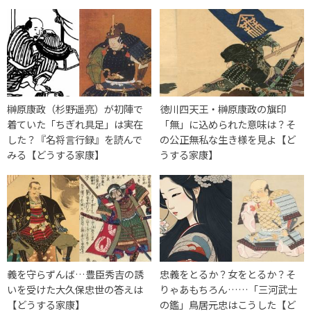
榊原康政（杉野遥亮）が初陣で
徳川四天王・榊原康政の旗印
着ていた「ちぎれ具足」は実在
「無」に込められた意味は？そ
した？『名将言行録』を読んで
の公正無私な生き様を見よ【ど
みる【どうする家康】
うする家康】
義を守らずんば…豊臣秀吉の誘
忠義をとるか？女をとるか？そ
いを受けた大久保忠世の答えは
りゃあもちろん……「三河武士
【どうする家康】
の鑑」鳥居元忠はこうした【ど