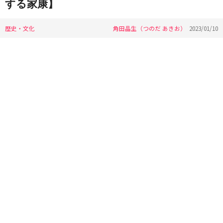
する家康】
歴史・文化
角田晶生（つのだ あきお）
2023/01/10