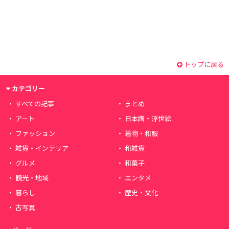
トップに戻る
カテゴリー
すべての記事
まとめ
アート
日本画・浮世絵
ファッション
着物・和服
雑貨・インテリア
和雑貨
グルメ
和菓子
観光・地域
エンタメ
暮らし
歴史・文化
古写真