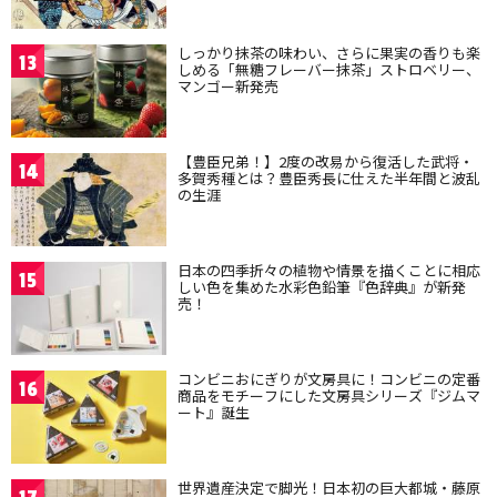
しっかり抹茶の味わい、さらに果実の香りも楽
13
しめる「無糖フレーバー抹茶」ストロベリー、
マンゴー新発売
【豊臣兄弟！】2度の改易から復活した武将・
14
多賀秀種とは？豊臣秀長に仕えた半年間と波乱
の生涯
日本の四季折々の植物や情景を描くことに相応
15
しい色を集めた水彩色鉛筆『色辞典』が新発
売！
コンビニおにぎりが文房具に！コンビニの定番
16
商品をモチーフにした文房具シリーズ『ジムマ
ート』誕生
世界遺産決定で脚光！日本初の巨大都城・藤原