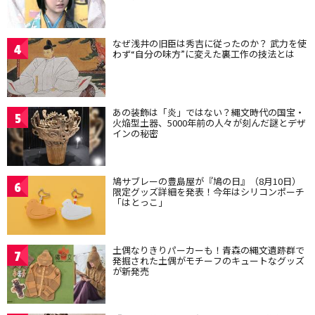
なぜ浅井の旧臣は秀吉に従ったのか？ 武力を使
4
わず“自分の味方”に変えた裏工作の技法とは
あの装飾は「炎」ではない？縄文時代の国宝・
5
火焔型土器、5000年前の人々が刻んだ謎とデザ
インの秘密
鳩サブレーの豊島屋が『鳩の日』（8月10日）
6
限定グッズ詳細を発表！今年はシリコンポーチ
「はとっこ」
土偶なりきりパーカーも！青森の縄文遺跡群で
7
発掘された土偶がモチーフのキュートなグッズ
が新発売