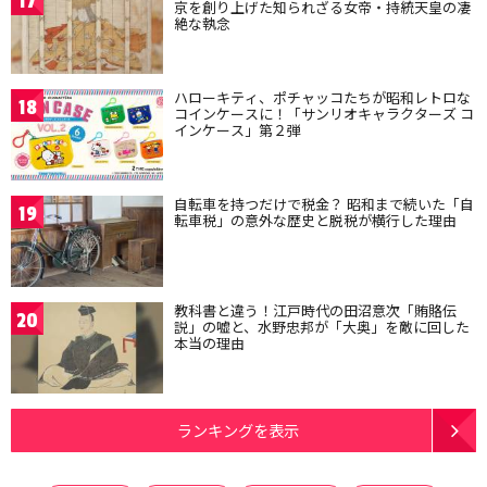
17
京を創り上げた知られざる女帝・持統天皇の凄
絶な執念
ハローキティ、ポチャッコたちが昭和レトロな
18
コインケースに！「サンリオキャラクターズ コ
インケース」第２弾
自転車を持つだけで税金？ 昭和まで続いた「自
19
転車税」の意外な歴史と脱税が横行した理由
教科書と違う！江戸時代の田沼意次「賄賂伝
20
説」の嘘と、水野忠邦が「大奥」を敵に回した
本当の理由
ランキングを表示