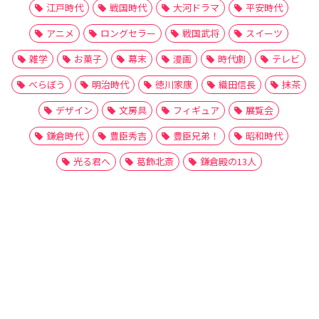
江戸時代
戦国時代
大河ドラマ
平安時代
アニメ
ロングセラー
戦国武将
スイーツ
雑学
お菓子
幕末
漫画
時代劇
テレビ
べらぼう
明治時代
徳川家康
織田信長
抹茶
デザイン
文房具
フィギュア
展覧会
鎌倉時代
豊臣秀吉
豊臣兄弟！
昭和時代
光る君へ
葛飾北斎
鎌倉殿の13人