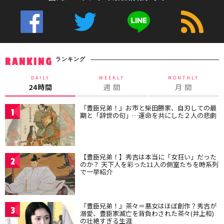
ランキング
RANKING
DAILY
WEEKLY
MONTHLY
24時間
週 間
月 間
『豊臣兄弟！』お市と柴田勝家、自刃しての最
1
期と「辞世の句」…運命を共にした２人の悲劇
【豊臣兄弟！】秀吉は本当に「女狂い」だった
2
のか？ 天下人を彩った11人の側室たちを時系列
で一挙紹介
『豊臣兄弟！』茶々＝悪女はほぼ創作？秀吉が
3
溺愛、豊臣家滅亡を背負わされた茶々(井上和)
の壮絶すぎる生涯