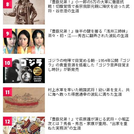
『豊臣兄弟！』小一郎の5万の大軍に徹底抗
8
戦！切腹覚悟で長宗我部元親に降伏を迫った武
将・谷忠澄の生涯
『豊臣兄弟！』後半の鍵を握る「浅井三姉妹」
9
茶々・初・江——秀吉に翻弄された波乱の生涯
ゴジラの咆哮で目覚める朝…1954年公開『ゴジ
10
ラ』の貴重音源を搭載した「ゴジラ音声目覚ま
し時計」が新発売
村上水軍を率いた戦国武将！幼い弟を支え、共
11
に海へ散った得居通幸の波乱に満ちた生涯
『豊臣兄弟！』で萩原護が演じる武将・小堀正
12
次とは？秀長・秀吉・家康が重用、“出家を重
ねた実務派”の生涯