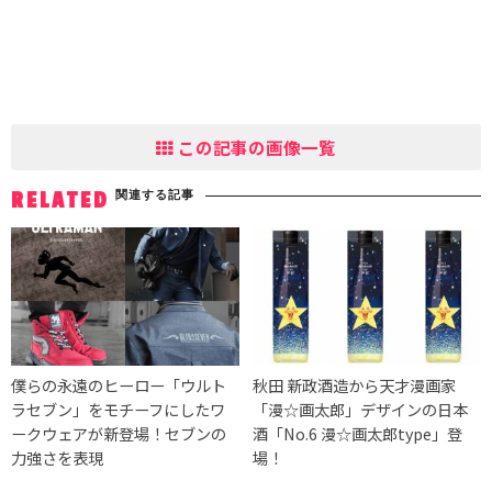
この記事の画像一覧
関連する記事
RELATED
僕らの永遠のヒーロー「ウルト
秋田 新政酒造から天才漫画家
ラセブン」をモチーフにしたワ
「漫☆画太郎」デザインの日本
ークウェアが新登場！セブンの
酒「No.6 漫☆画太郎type」登
力強さを表現
場！