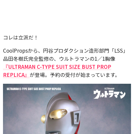
コレは立派だ！
CoolPropsから、円谷プロダクション造形部門「LSS」
品田冬樹氏完全監修の、ウルトラマンの1／1胸像
『ULTRAMAN C-TYPE SUIT SIZE BUST PROP
REPLICA』
が登場。予約の受付が始まっています。