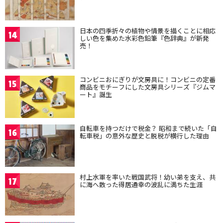
日本の四季折々の植物や情景を描くことに相応
14
しい色を集めた水彩色鉛筆『色辞典』が新発
売！
コンビニおにぎりが文房具に！コンビニの定番
15
商品をモチーフにした文房具シリーズ『ジムマ
ート』誕生
自転車を持つだけで税金？ 昭和まで続いた「自
16
転車税」の意外な歴史と脱税が横行した理由
村上水軍を率いた戦国武将！幼い弟を支え、共
17
に海へ散った得居通幸の波乱に満ちた生涯