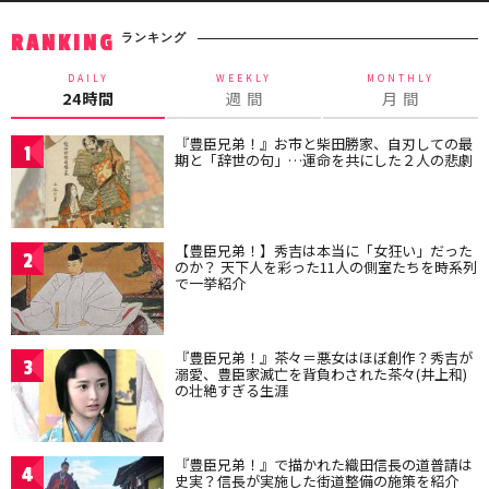
ランキング
RANKING
DAILY
WEEKLY
MONTHLY
24時間
週 間
月 間
『豊臣兄弟！』お市と柴田勝家、自刃しての最
1
期と「辞世の句」…運命を共にした２人の悲劇
【豊臣兄弟！】秀吉は本当に「女狂い」だった
2
のか？ 天下人を彩った11人の側室たちを時系列
で一挙紹介
『豊臣兄弟！』茶々＝悪女はほぼ創作？秀吉が
3
溺愛、豊臣家滅亡を背負わされた茶々(井上和)
の壮絶すぎる生涯
『豊臣兄弟！』で描かれた織田信長の道普請は
4
史実？信長が実施した街道整備の施策を紹介