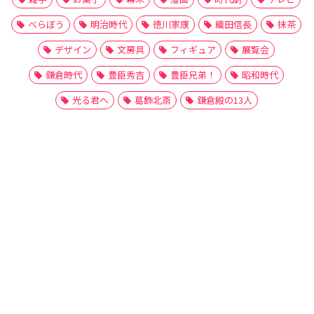
べらぼう
明治時代
徳川家康
織田信長
抹茶
デザイン
文房具
フィギュア
展覧会
鎌倉時代
豊臣秀吉
豊臣兄弟！
昭和時代
光る君へ
葛飾北斎
鎌倉殿の13人