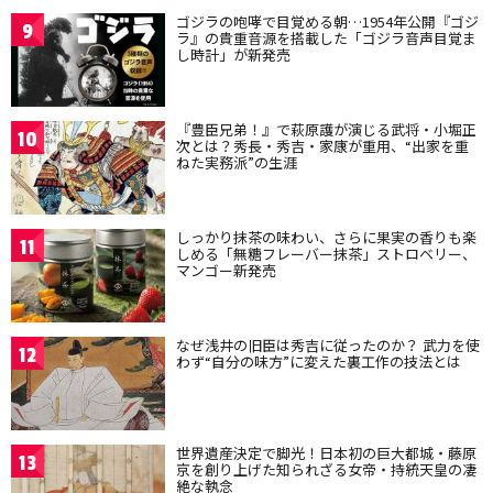
ゴジラの咆哮で目覚める朝…1954年公開『ゴジ
9
ラ』の貴重音源を搭載した「ゴジラ音声目覚ま
し時計」が新発売
『豊臣兄弟！』で萩原護が演じる武将・小堀正
10
次とは？秀長・秀吉・家康が重用、“出家を重
ねた実務派”の生涯
しっかり抹茶の味わい、さらに果実の香りも楽
11
しめる「無糖フレーバー抹茶」ストロベリー、
マンゴー新発売
なぜ浅井の旧臣は秀吉に従ったのか？ 武力を使
12
わず“自分の味方”に変えた裏工作の技法とは
世界遺産決定で脚光！日本初の巨大都城・藤原
13
京を創り上げた知られざる女帝・持統天皇の凄
絶な執念