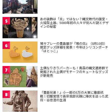
あの装飾は「炎」ではない？縄文時代の国宝・
5
火焔型土器、5000年前の人々が刻んだ謎とデザ
インの秘密
鳩サブレーの豊島屋が『鳩の日』（8月10日）
6
限定グッズ詳細を発表！今年はシリコンポーチ
「はとっこ」
土偶なりきりパーカーも！青森の縄文遺跡群で
7
発掘された土偶がモチーフのキュートなグッズ
が新発売
『豊臣兄弟！』小一郎の5万の大軍に徹底抗
8
戦！切腹覚悟で長宗我部元親に降伏を迫った武
将・谷忠澄の生涯