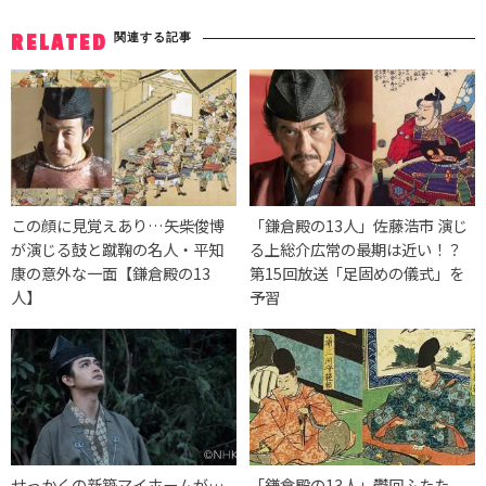
関連する記事
RELATED
この顔に見覚えあり…矢柴俊博
「鎌倉殿の13人」佐藤浩市 演じ
が演じる鼓と蹴鞠の名人・平知
る上総介広常の最期は近い！？
康の意外な一面【鎌倉殿の13
第15回放送「足固めの儀式」を
人】
予習
せっかくの新築マイホームが…
「鎌倉殿の13人」鬱回ふたた