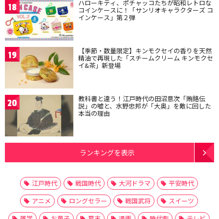
ハローキティ、ポチャッコたちが昭和レトロな
18
コインケースに！「サンリオキャラクターズ コ
インケース」第２弾
【季節・数量限定】キンモクセイの香りを天然
19
精油で再現した「スチームクリーム キンモクセ
イ&茶」新登場
教科書と違う！江戸時代の田沼意次「賄賂伝
20
説」の嘘と、水野忠邦が「大奥」を敵に回した
本当の理由
ランキングを表示
江戸時代
戦国時代
大河ドラマ
平安時代
アニメ
ロングセラー
戦国武将
スイーツ
雑学
お菓子
幕末
漫画
時代劇
テレビ