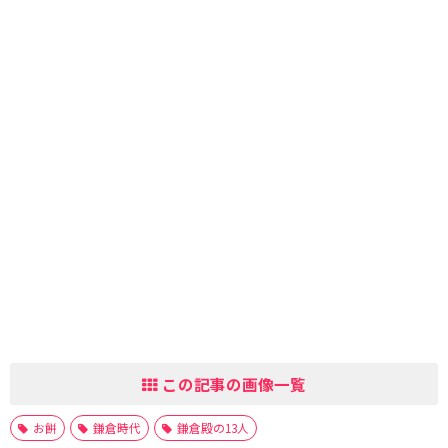
この記事の画像一覧
お餅
鎌倉時代
鎌倉殿の13人