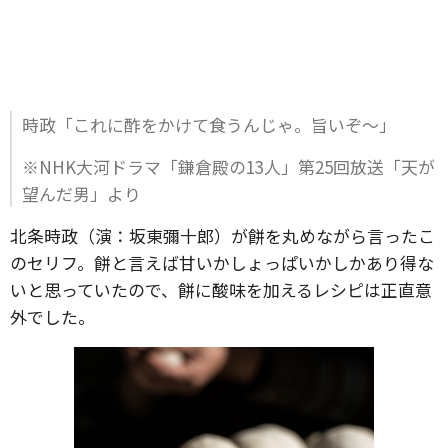
時政「これに酢をかけて食うんじゃ。旨いぞ～」
※NHK大河ドラマ「鎌倉殿の13人」第25回放送「天が
望んだ男」より
北条時政（演：坂東彌十郎）が餅を丸めながら言ったこ
のセリフ。餅と言えば甘いかしょっぱいかしかあり得な
いと思っていたので、餅に酸味を加えるレシピは正直意
外でした。