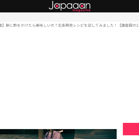
食】餅に酢をかけたら美味しいの？北条時政レシピを試してみました！【鎌倉殿の1