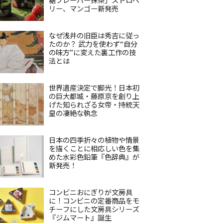
リー、マンゴー新発売
なぜ浅井の旧臣は秀吉に従っ
たのか？ 武力を使わず“自分
の味方”に変えた裏工作の技
法とは
世界遺産決定で脚光！日本初
の巨大都城・藤原京を創り上
げた知られざる女帝・持統天
皇の凄絶な執念
日本の四季折々の植物や情景
を描くことに相応しい色を集
めた水彩色鉛筆『色辞典』が
新発売！
コンビニおにぎりが文房具
に！コンビニの定番商品をモ
チーフにした文房具シリーズ
『ジムマート』誕生