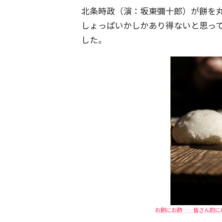
北条時政（演：坂東彌十郎）が餅を
しょっぱいかしかあり得ないと思っ
した。
お餅にお酢……皆さん的に