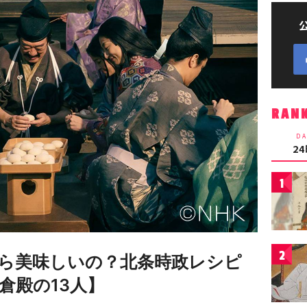
RAN
DA
2
1
2
ら美味しいの？北条時政レシピ
倉殿の13人】