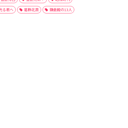
光る君へ
葛飾北斎
鎌倉殿の13人