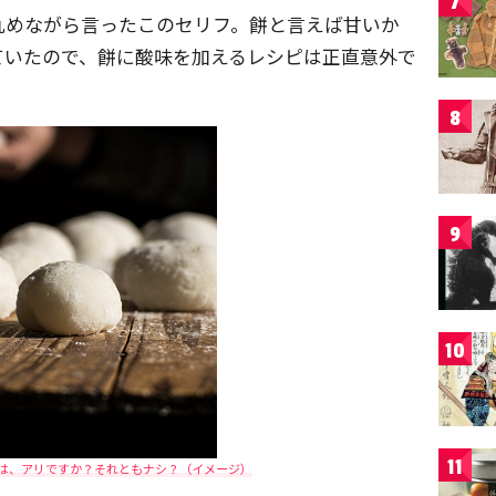
7
丸めながら言ったこのセリフ。餅と言えば甘いか
ていたので、餅に酸味を加えるレシピは正直意外で
8
9
10
11
は、アリですか？それともナシ？（イメージ）