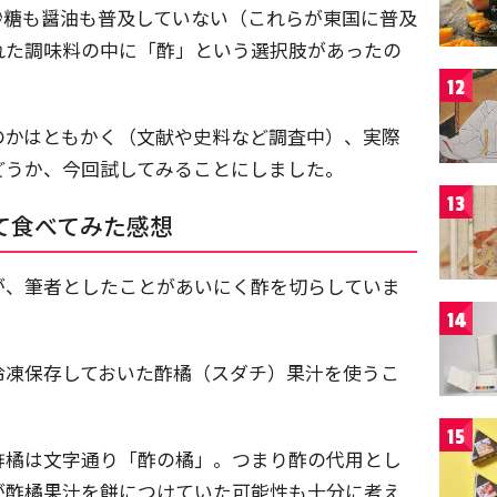
砂糖も醤油も普及していない（これらが東国に普及
れた調味料の中に「酢」という選択肢があったの
12
のかはともかく（文献や史料など調査中）、実際
どうか、今回試してみることにしました。
13
て食べてみた感想
が、筆者としたことがあいにく酢を切らしていま
14
冷凍保存しておいた酢橘（スダチ）果汁を使うこ
15
酢橘は文字通り「酢の橘」。つまり酢の代用とし
が酢橘果汁を餅につけていた可能性も十分に考え