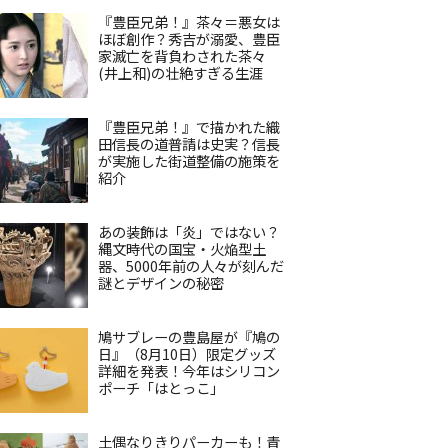
『豊臣兄弟！』茶々＝悪女は
ほぼ創作？秀吉が溺愛、豊臣
家滅亡を背負わされた茶々
(井上和)の壮絶すぎる生涯
『豊臣兄弟！』で描かれた織
田信長の道普請は史実？信長
が実施した街道整備の施策を
紹介
あの装飾は「炎」ではない？
縄文時代の国宝・火焔型土
器、5000年前の人々が刻んだ
謎とデザインの秘密
鳩サブレーの豊島屋が『鳩の
日』（8月10日）限定グッズ
詳細を発表！今年はシリコン
ポーチ「はとっこ」
土偶なりきりパーカーも！青