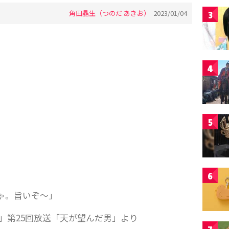
角田晶生（つのだ あきお）
2023/01/04
3
4
5
6
ゃ。旨いぞ～」
人」第25回放送「天が望んだ男」より