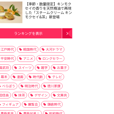
【季節・数量限定】キンモク
セイの香りを天然精油で再現
した「スチームクリーム キン
モクセイ&茶」新登場
ランキングを表示
江戸時代
戦国時代
大河ドラマ
平安時代
アニメ
ロングセラー
国武将
スイーツ
雑学
お菓子
幕末
漫画
時代劇
テレビ
べらぼう
明治時代
徳川家康
田信長
抹茶
デザイン
文房具
フィギュア
展覧会
鎌倉時代
豊臣秀吉
豊臣兄弟！
昭和時代