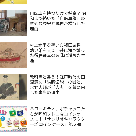
自転車を持つだけで税金？ 昭
和まで続いた「自転車税」の
意外な歴史と脱税が横行した
理由
村上水軍を率いた戦国武将！
幼い弟を支え、共に海へ散っ
た得居通幸の波乱に満ちた生
涯
教科書と違う！江戸時代の田
沼意次「賄賂伝説」の嘘と、
水野忠邦が「大奥」を敵に回
した本当の理由
ハローキティ、ポチャッコた
ちが昭和レトロなコインケー
スに！「サンリオキャラクタ
ーズ コインケース」第２弾