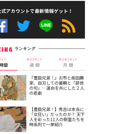
公式アカウントで最新情報ゲット！
ランキング
KING
ILY
WEEKLY
MONTHLY
4時間
週 間
月 間
『豊臣兄弟！』お市と柴田勝
家、自刃しての最期と「辞世
の句」…運命を共にした２人
の悲劇
【豊臣兄弟！】秀吉は本当に
「女狂い」だったのか？ 天下
人を彩った11人の側室たちを
時系列で一挙紹介