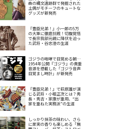
森の縄文遺跡群で発掘された
土偶がモチーフのキュートな
グッズが新発売
『豊臣兄弟！』小一郎の5万
の大軍に徹底抗戦！切腹覚悟
で長宗我部元親に降伏を迫っ
た武将・谷忠澄の生涯
ゴジラの咆哮で目覚める朝…
1954年公開『ゴジラ』の貴重
音源を搭載した「ゴジラ音声
目覚まし時計」が新発売
『豊臣兄弟！』で萩原護が演
じる武将・小堀正次とは？秀
長・秀吉・家康が重用、“出
家を重ねた実務派”の生涯
しっかり抹茶の味わい、さら
に果実の香りも楽しめる「無
糖フレーバー抹茶」ストロベ