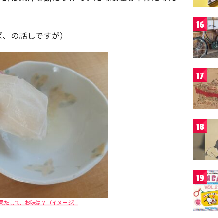
16
ば、の話しですが）
17
18
19
果たして、お味は？（イメージ）