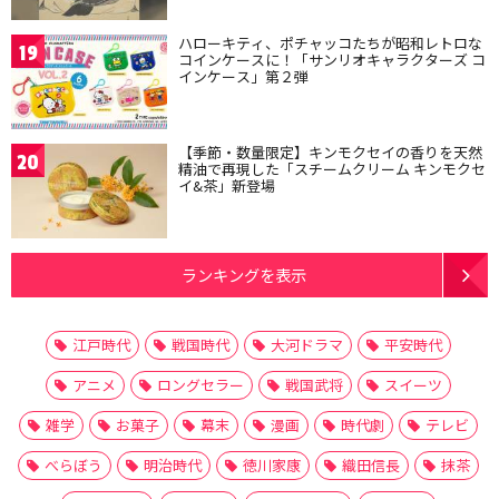
ハローキティ、ポチャッコたちが昭和レトロな
19
コインケースに！「サンリオキャラクターズ コ
インケース」第２弾
【季節・数量限定】キンモクセイの香りを天然
20
精油で再現した「スチームクリーム キンモクセ
イ&茶」新登場
ランキングを表示
江戸時代
戦国時代
大河ドラマ
平安時代
アニメ
ロングセラー
戦国武将
スイーツ
雑学
お菓子
幕末
漫画
時代劇
テレビ
べらぼう
明治時代
徳川家康
織田信長
抹茶