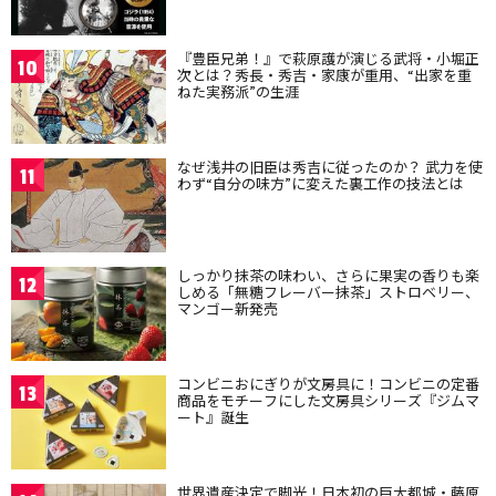
『豊臣兄弟！』で萩原護が演じる武将・小堀正
10
次とは？秀長・秀吉・家康が重用、“出家を重
ねた実務派”の生涯
なぜ浅井の旧臣は秀吉に従ったのか？ 武力を使
11
わず“自分の味方”に変えた裏工作の技法とは
しっかり抹茶の味わい、さらに果実の香りも楽
12
しめる「無糖フレーバー抹茶」ストロベリー、
マンゴー新発売
コンビニおにぎりが文房具に！コンビニの定番
13
商品をモチーフにした文房具シリーズ『ジムマ
ート』誕生
世界遺産決定で脚光！日本初の巨大都城・藤原