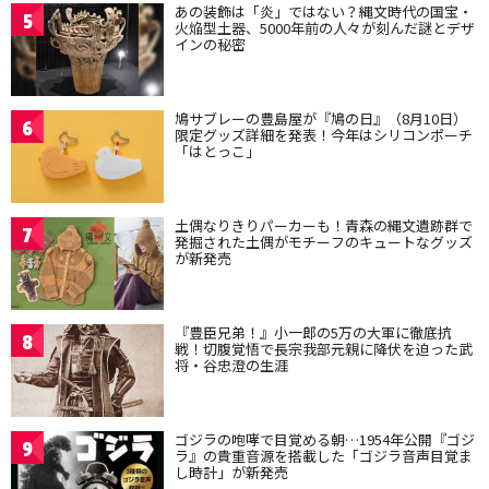
あの装飾は「炎」ではない？縄文時代の国宝・
5
火焔型土器、5000年前の人々が刻んだ謎とデザ
インの秘密
鳩サブレーの豊島屋が『鳩の日』（8月10日）
6
限定グッズ詳細を発表！今年はシリコンポーチ
「はとっこ」
土偶なりきりパーカーも！青森の縄文遺跡群で
7
発掘された土偶がモチーフのキュートなグッズ
が新発売
『豊臣兄弟！』小一郎の5万の大軍に徹底抗
8
戦！切腹覚悟で長宗我部元親に降伏を迫った武
将・谷忠澄の生涯
ゴジラの咆哮で目覚める朝…1954年公開『ゴジ
9
ラ』の貴重音源を搭載した「ゴジラ音声目覚ま
し時計」が新発売