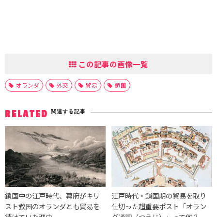
この記事の画像一覧
オランダ
外交
貿易
鎖国
関連する記事
RELATED
鎖国中の江戸時代、幕府がキリ
江戸時代・鎖国期の貿易を取り
スト教国のオランダとも貿易を
仕切った超重要ポスト「オラン
続けていた理由
ダ通詞（つうじ）」って何？