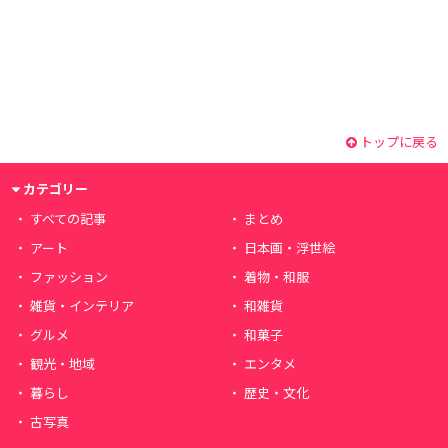
トップに戻る
カテゴリー
すべての記事
まとめ
アート
日本画・浮世絵
ファッション
着物・和服
雑貨・インテリア
和雑貨
グルメ
和菓子
観光・地域
エンタメ
暮らし
歴史・文化
古写真