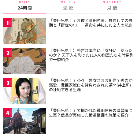
DAILY
WEEKLY
MONTHLY
24時間
週 間
月 間
『豊臣兄弟！』お市と柴田勝家、自刃しての最
1
期と「辞世の句」…運命を共にした２人の悲劇
【豊臣兄弟！】秀吉は本当に「女狂い」だった
2
のか？ 天下人を彩った11人の側室たちを時系列
で一挙紹介
『豊臣兄弟！』茶々＝悪女はほぼ創作？秀吉が
3
溺愛、豊臣家滅亡を背負わされた茶々(井上和)
の壮絶すぎる生涯
『豊臣兄弟！』で描かれた織田信長の道普請は
4
史実？信長が実施した街道整備の施策を紹介