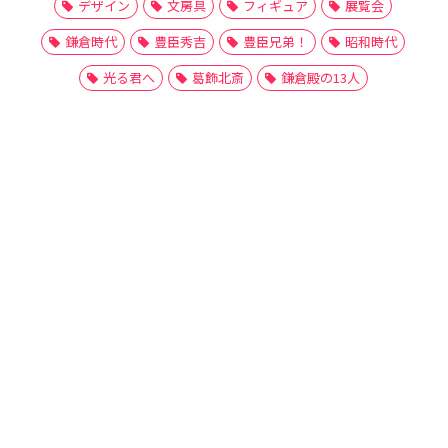
デザイン
文房具
フィギュア
展覧会
鎌倉時代
豊臣秀吉
豊臣兄弟！
昭和時代
光る君へ
葛飾北斎
鎌倉殿の13人