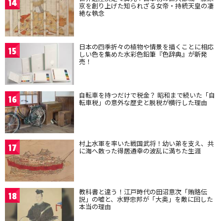
14
京を創り上げた知られざる女帝・持統天皇の凄
絶な執念
日本の四季折々の植物や情景を描くことに相応
15
しい色を集めた水彩色鉛筆『色辞典』が新発
売！
自転車を持つだけで税金？ 昭和まで続いた「自
16
転車税」の意外な歴史と脱税が横行した理由
村上水軍を率いた戦国武将！幼い弟を支え、共
17
に海へ散った得居通幸の波乱に満ちた生涯
教科書と違う！江戸時代の田沼意次「賄賂伝
18
説」の嘘と、水野忠邦が「大奥」を敵に回した
本当の理由