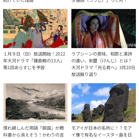
１月９日（日）放送開始！2022
ラブシーンの意味、和歌と漢詩
年大河ドラマ「鎌倉殿の13人」
の違い、剣璽（けんじ）とは？
第1回あらすじを予習
大河ドラマ「光る君へ」3月10日
放送振り返り
慣れ親しんだ用語「鎖国」が教
モアイが日本の名所に！？モア
科書から消えそう！かわりの言
イ像で有名なイースター島を日