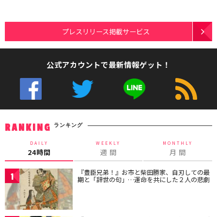
プレスリリース掲載サービス
公式アカウントで最新情報ゲット！
ランキング
RANKING
DAILY
WEEKLY
MONTHLY
24時間
週 間
月 間
『豊臣兄弟！』お市と柴田勝家、自刃しての最
1
期と「辞世の句」…運命を共にした２人の悲劇