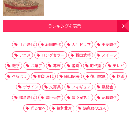
ランキングを表示
江戸時代
戦国時代
大河ドラマ
平安時代
アニメ
ロングセラー
戦国武将
スイーツ
雑学
お菓子
幕末
漫画
時代劇
テレビ
べらぼう
明治時代
織田信長
徳川家康
抹茶
デザイン
文房具
フィギュア
展覧会
鎌倉時代
豊臣秀吉
豊臣兄弟！
昭和時代
光る君へ
葛飾北斎
鎌倉殿の13人