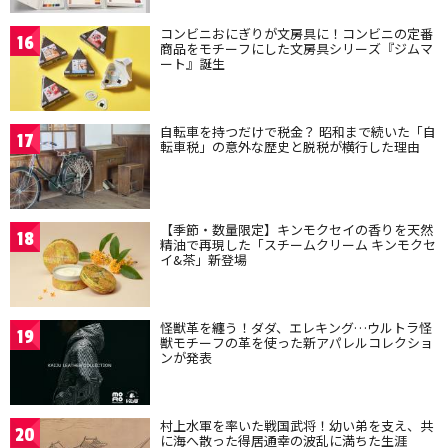
コンビニおにぎりが文房具に！コンビニの定番
16
商品をモチーフにした文房具シリーズ『ジムマ
ート』誕生
自転車を持つだけで税金？ 昭和まで続いた「自
17
転車税」の意外な歴史と脱税が横行した理由
【季節・数量限定】キンモクセイの香りを天然
18
精油で再現した「スチームクリーム キンモクセ
イ&茶」新登場
怪獣革を纏う！ダダ、エレキング…ウルトラ怪
19
獣モチーフの革を使った新アパレルコレクショ
ンが発表
村上水軍を率いた戦国武将！幼い弟を支え、共
20
に海へ散った得居通幸の波乱に満ちた生涯