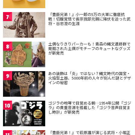
『豊臣兄弟！』小一郎の5万の大軍に徹底抗
7
戦！切腹覚悟で長宗我部元親に降伏を迫った武
将・谷忠澄の生涯
土偶なりきりパーカーも！青森の縄文遺跡群で
8
発掘された土偶がモチーフのキュートなグッズ
が新発売
あの装飾は「炎」ではない？縄文時代の国宝・
9
火焔型土器、5000年前の人々が刻んだ謎とデザ
インの秘密
ゴジラの咆哮で目覚める朝…1954年公開『ゴジ
10
ラ』の貴重音源を搭載した「ゴジラ音声目覚ま
し時計」が新発売
『豊臣兄弟！』で萩原護が演じる武将・小堀正