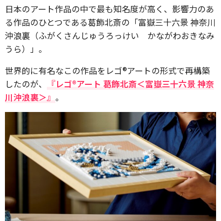
日本のアート作品の中で最も知名度が高く、影響力のあ
る作品のひとつである葛飾北斎の「富嶽三十六景 神奈川
沖浪裏（ふがくさんじゅうろっけい かながわおきなみ
うら）」。
世界的に有名なこの作品をレゴ®アートの形式で再構築
したのが、
『レゴ®アート 葛飾北斎＜富嶽三十六景 神奈
川沖浪裏＞』
。