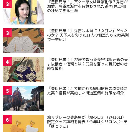
『豊臣兄弟！』茶々＝悪女はほぼ創作？秀吉が
2
溺愛、豊臣家滅亡を背負わされた茶々(井上和)
の壮絶すぎる生涯
【豊臣兄弟！】秀吉は本当に「女狂い」だった
3
のか？ 天下人を彩った11人の側室たちを時系列
で一挙紹介
【豊臣兄弟！】22歳で散った長宗我部元親の天
4
才後継者・信親とは？武勇を奮った若武者の壮
絶な最期
『豊臣兄弟！』で描かれた織田信長の道普請は
5
史実？信長が実施した街道整備の施策を紹介
鳩サブレーの豊島屋が『鳩の日』（8月10日）
6
限定グッズ詳細を発表！今年はシリコンポーチ
「はとっこ」