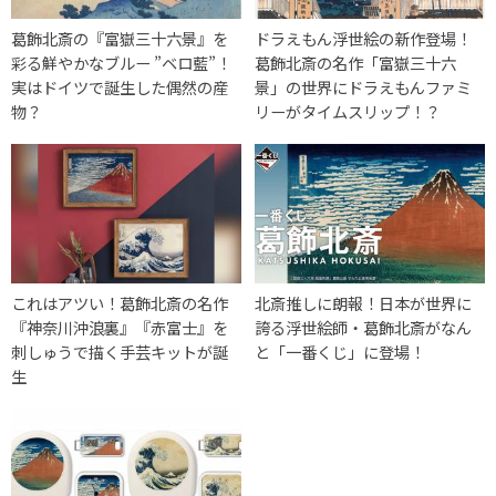
葛飾北斎の『富嶽三十六景』を
ドラえもん浮世絵の新作登場！
彩る鮮やかなブルー ”ベロ藍”！
葛飾北斎の名作「富嶽三十六
実はドイツで誕生した偶然の産
景」の世界にドラえもんファミ
物？
リーがタイムスリップ！？
これはアツい！葛飾北斎の名作
北斎推しに朗報！日本が世界に
『神奈川沖浪裏』『赤富士』を
誇る浮世絵師・葛飾北斎がなん
刺しゅうで描く手芸キットが誕
と「一番くじ」に登場！
生