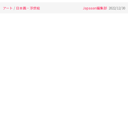
アート
/
日本画・浮世絵
Japaaan編集部
2022/12/30