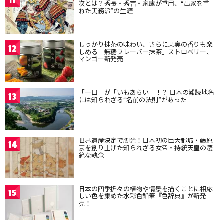
11
次とは？秀長・秀吉・家康が重用、“出家を重
ねた実務派”の生涯
しっかり抹茶の味わい、さらに果実の香りも楽
12
しめる「無糖フレーバー抹茶」ストロベリー、
マンゴー新発売
「一口」が「いもあらい」！？ 日本の難読地名
13
には知られざる“名前の法則”があった
世界遺産決定で脚光！日本初の巨大都城・藤原
14
京を創り上げた知られざる女帝・持統天皇の凄
絶な執念
日本の四季折々の植物や情景を描くことに相応
15
しい色を集めた水彩色鉛筆『色辞典』が新発
売！