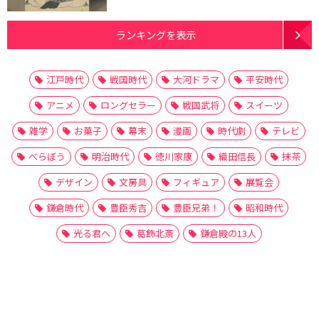
ランキングを表示
江戸時代
戦国時代
大河ドラマ
平安時代
アニメ
ロングセラー
戦国武将
スイーツ
雑学
お菓子
幕末
漫画
時代劇
テレビ
べらぼう
明治時代
徳川家康
織田信長
抹茶
デザイン
文房具
フィギュア
展覧会
鎌倉時代
豊臣秀吉
豊臣兄弟！
昭和時代
光る君へ
葛飾北斎
鎌倉殿の13人