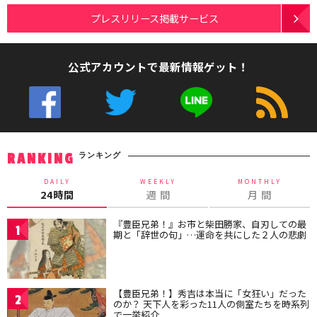
プレスリリース掲載サービス
公式アカウントで最新情報ゲット！
ランキング
RANKING
DAILY
WEEKLY
MONTHLY
24時間
週 間
月 間
『豊臣兄弟！』お市と柴田勝家、自刃しての最
1
期と「辞世の句」…運命を共にした２人の悲劇
【豊臣兄弟！】秀吉は本当に「女狂い」だった
2
のか？ 天下人を彩った11人の側室たちを時系列
で一挙紹介