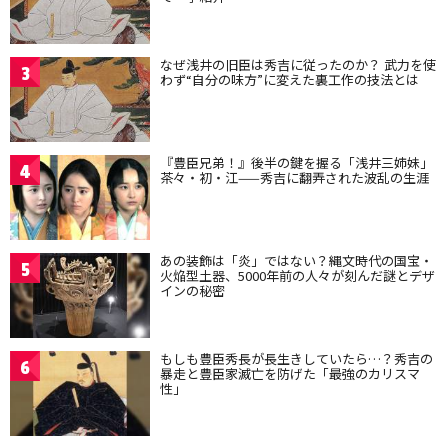
なぜ浅井の旧臣は秀吉に従ったのか？ 武力を使
3
わず“自分の味方”に変えた裏工作の技法とは
『豊臣兄弟！』後半の鍵を握る「浅井三姉妹」
4
茶々・初・江——秀吉に翻弄された波乱の生涯
あの装飾は「炎」ではない？縄文時代の国宝・
5
火焔型土器、5000年前の人々が刻んだ謎とデザ
インの秘密
もしも豊臣秀長が長生きしていたら…？秀吉の
6
暴走と豊臣家滅亡を防げた「最強のカリスマ
性」