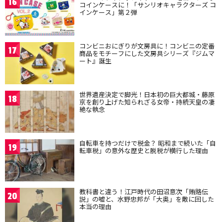
16
コインケースに！「サンリオキャラクターズ コ
インケース」第２弾
コンビニおにぎりが文房具に！コンビニの定番
17
商品をモチーフにした文房具シリーズ『ジムマ
ート』誕生
世界遺産決定で脚光！日本初の巨大都城・藤原
18
京を創り上げた知られざる女帝・持統天皇の凄
絶な執念
自転車を持つだけで税金？ 昭和まで続いた「自
19
転車税」の意外な歴史と脱税が横行した理由
教科書と違う！江戸時代の田沼意次「賄賂伝
20
説」の嘘と、水野忠邦が「大奥」を敵に回した
本当の理由