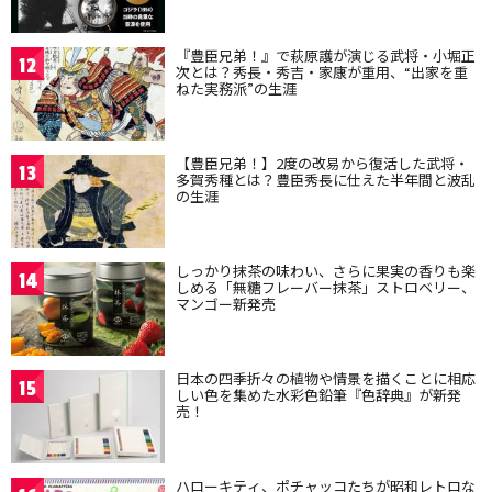
『豊臣兄弟！』で萩原護が演じる武将・小堀正
12
次とは？秀長・秀吉・家康が重用、“出家を重
ねた実務派”の生涯
【豊臣兄弟！】2度の改易から復活した武将・
13
多賀秀種とは？豊臣秀長に仕えた半年間と波乱
の生涯
しっかり抹茶の味わい、さらに果実の香りも楽
14
しめる「無糖フレーバー抹茶」ストロベリー、
マンゴー新発売
日本の四季折々の植物や情景を描くことに相応
15
しい色を集めた水彩色鉛筆『色辞典』が新発
売！
ハローキティ、ポチャッコたちが昭和レトロな