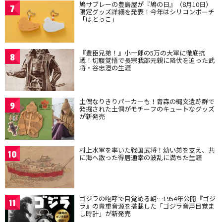
鳩サブレーの豊島屋が『鳩の日』（8月10日）
7
限定グッズ詳細を発表！今年はシリコンポーチ
「はとっこ」
『豊臣兄弟！』小一郎の5万の大軍に徹底抗
8
戦！切腹覚悟で長宗我部元親に降伏を迫った武
将・谷忠澄の生涯
土偶なりきりパーカーも！青森の縄文遺跡群で
9
発掘された土偶がモチーフのキュートなグッズ
が新発売
村上水軍を率いた戦国武将！幼い弟を支え、共
10
に海へ散った得居通幸の波乱に満ちた生涯
ゴジラの咆哮で目覚める朝…1954年公開『ゴジ
11
ラ』の貴重音源を搭載した「ゴジラ音声目覚ま
し時計」が新発売