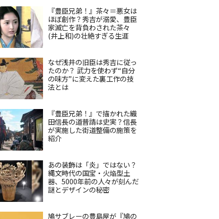
『豊臣兄弟！』茶々＝悪女は
ほぼ創作？秀吉が溺愛、豊臣
家滅亡を背負わされた茶々
(井上和)の壮絶すぎる生涯
なぜ浅井の旧臣は秀吉に従っ
たのか？ 武力を使わず“自分
の味方”に変えた裏工作の技
法とは
『豊臣兄弟！』で描かれた織
田信長の道普請は史実？信長
が実施した街道整備の施策を
紹介
あの装飾は「炎」ではない？
縄文時代の国宝・火焔型土
器、5000年前の人々が刻んだ
謎とデザインの秘密
鳩サブレーの豊島屋が『鳩の