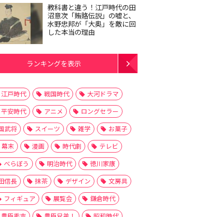
教科書と違う！江戸時代の田
沼意次「賄賂伝説」の嘘と、
水野忠邦が「大奥」を敵に回
した本当の理由
ランキングを表示
江戸時代
戦国時代
大河ドラマ
平安時代
アニメ
ロングセラー
国武将
スイーツ
雑学
お菓子
幕末
漫画
時代劇
テレビ
べらぼう
明治時代
徳川家康
田信長
抹茶
デザイン
文房具
フィギュア
展覧会
鎌倉時代
豊臣秀吉
豊臣兄弟！
昭和時代