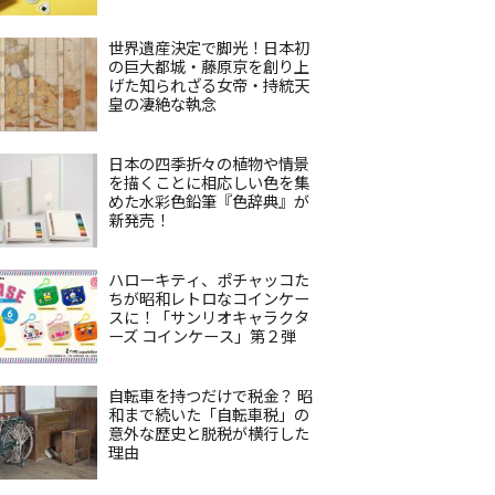
世界遺産決定で脚光！日本初
の巨大都城・藤原京を創り上
げた知られざる女帝・持統天
皇の凄絶な執念
日本の四季折々の植物や情景
を描くことに相応しい色を集
めた水彩色鉛筆『色辞典』が
新発売！
ハローキティ、ポチャッコた
ちが昭和レトロなコインケー
スに！「サンリオキャラクタ
ーズ コインケース」第２弾
自転車を持つだけで税金？ 昭
和まで続いた「自転車税」の
意外な歴史と脱税が横行した
理由