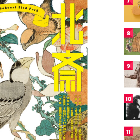
7
8
9
10
11