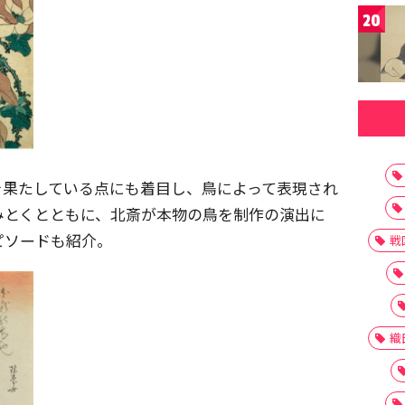
20
を果たしている点にも着目し、鳥によって表現され
みとくとともに、北斎が本物の鳥を制作の演出に
ピソードも紹介。
戦
織