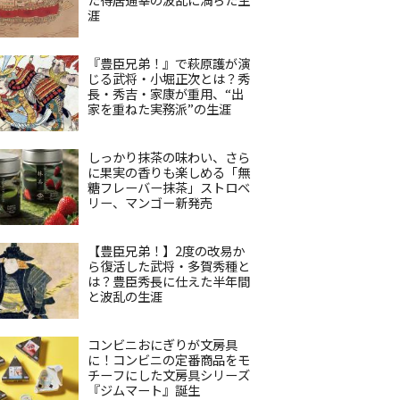
涯
『豊臣兄弟！』で萩原護が演
じる武将・小堀正次とは？秀
長・秀吉・家康が重用、“出
家を重ねた実務派”の生涯
しっかり抹茶の味わい、さら
に果実の香りも楽しめる「無
糖フレーバー抹茶」ストロベ
リー、マンゴー新発売
【豊臣兄弟！】2度の改易か
ら復活した武将・多賀秀種と
は？豊臣秀長に仕えた半年間
と波乱の生涯
コンビニおにぎりが文房具
に！コンビニの定番商品をモ
チーフにした文房具シリーズ
『ジムマート』誕生