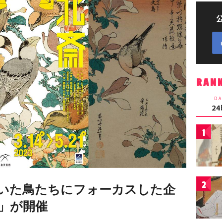
RAN
DA
2
1
2
いた鳥たちにフォーカスした企
」が開催