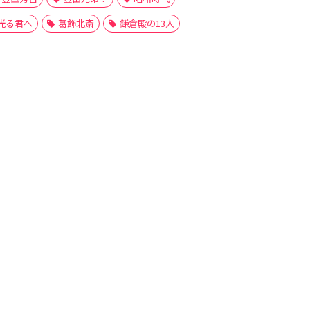
光る君へ
葛飾北斎
鎌倉殿の13人