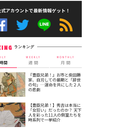
公式アカウントで最新情報ゲット！
ランキング
KING
ILY
WEEKLY
MONTHLY
4時間
週 間
月 間
『豊臣兄弟！』お市と柴田勝
家、自刃しての最期と「辞世
の句」…運命を共にした２人
の悲劇
【豊臣兄弟！】秀吉は本当に
「女狂い」だったのか？ 天下
人を彩った11人の側室たちを
時系列で一挙紹介