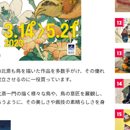
12
13
飾北斎も鳥を描いた作品を多数手がけ、その優れ
確立させるのに一役買っています。
14
北斎一門の描く様々な鳥や、鳥の意匠を展観し、
あうように、その美しさや画技の素晴らしさを身
15