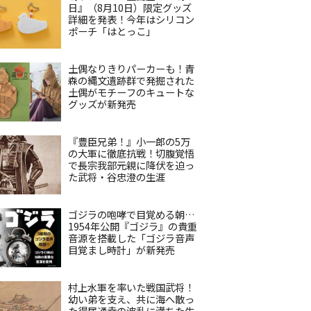
日』（8月10日）限定グッズ
詳細を発表！今年はシリコン
ポーチ「はとっこ」
土偶なりきりパーカーも！青
森の縄文遺跡群で発掘された
土偶がモチーフのキュートな
グッズが新発売
『豊臣兄弟！』小一郎の5万
の大軍に徹底抗戦！切腹覚悟
で長宗我部元親に降伏を迫っ
た武将・谷忠澄の生涯
ゴジラの咆哮で目覚める朝…
1954年公開『ゴジラ』の貴重
音源を搭載した「ゴジラ音声
目覚まし時計」が新発売
村上水軍を率いた戦国武将！
幼い弟を支え、共に海へ散っ
た得居通幸の波乱に満ちた生