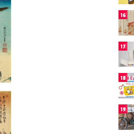
16
17
18
19