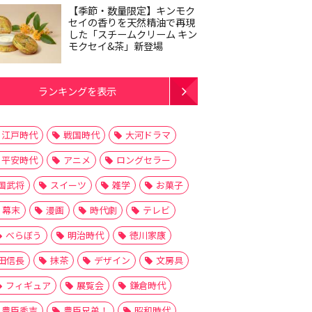
【季節・数量限定】キンモク
セイの香りを天然精油で再現
した「スチームクリーム キン
モクセイ&茶」新登場
ランキングを表示
江戸時代
戦国時代
大河ドラマ
平安時代
アニメ
ロングセラー
国武将
スイーツ
雑学
お菓子
幕末
漫画
時代劇
テレビ
べらぼう
明治時代
徳川家康
田信長
抹茶
デザイン
文房具
フィギュア
展覧会
鎌倉時代
豊臣秀吉
豊臣兄弟！
昭和時代