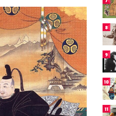
7
8
9
10
11