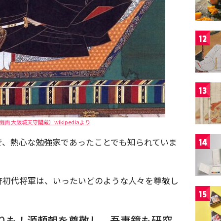
12
13
画 大阪城天守閣蔵）wikipediaより
で、熱心な勉強家であったことでも知られていま
14
府初代将軍は、いったいどのような人々を尊敬し
15
がりも！源頼朝を尊敬し、吾妻鏡も研究