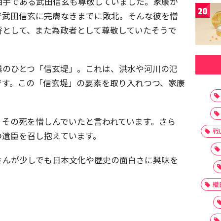
相手である武田信玄も尊敬していました。家康が
20
で武田信玄に完膚なきまでに敗北。そんな彼を憎
将として、また為政者として尊敬していたそうで
業のひとつ「信玄堤」。これは、洪水や河川の氾
です。この「信玄堤」の要素を取り入れつつ、家康
、その死を惜しんでいたと言われています。さら
戦
の遺臣を召し抱えています。
さんが少しでも日本文化や歴史の面白さに興味を
織