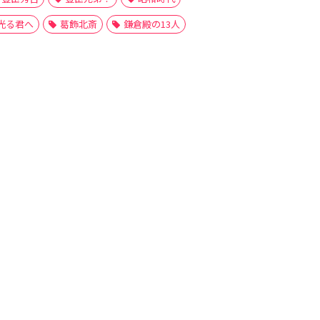
光る君へ
葛飾北斎
鎌倉殿の13人