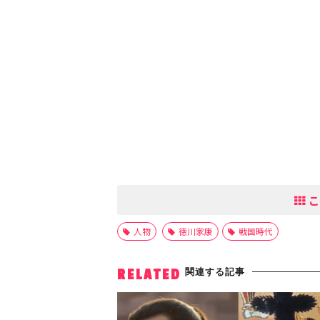
こ
人物
徳川家康
戦国時代
関連する記事
RELATED