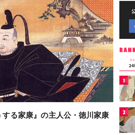
RAN
DA
2
1
2
どうする家康』の主人公・徳川家康