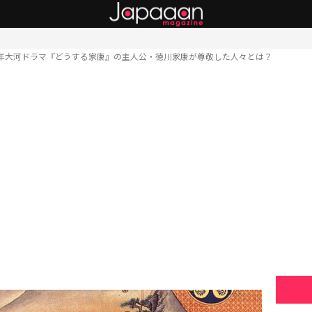
23年大河ドラマ『どうする家康』の主人公・徳川家康が尊敬した人々とは？