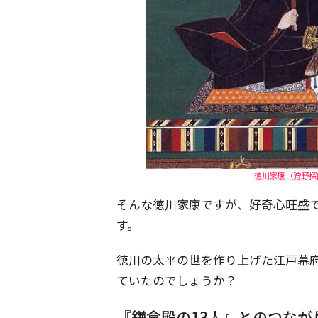
徳川家康（狩野探幽
そんな徳川家康ですが、好奇心旺盛
す。
徳川の太平の世を作り上げた江戸幕
ていたのでしょうか？
『鎌倉殿の13人』とのつな