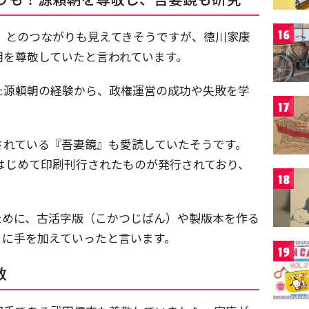
16
3人』とのつながりも見えてきそうですが、徳川家康
朝を尊敬していたと言われています。
た源頼朝の経験から、政権運営の成功や失敗を学
17
されている『吾妻鏡』も愛読していたそうです。
にはじめて印刷刊行されたものが発行されており、
18
ために、古活字版（こかつじばん）や製版本を作る
うに手を加えていったと言います。
19
敬