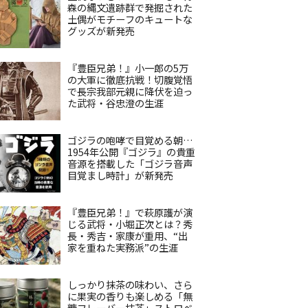
森の縄文遺跡群で発掘された
土偶がモチーフのキュートな
グッズが新発売
『豊臣兄弟！』小一郎の5万
の大軍に徹底抗戦！切腹覚悟
で長宗我部元親に降伏を迫っ
た武将・谷忠澄の生涯
ゴジラの咆哮で目覚める朝…
1954年公開『ゴジラ』の貴重
音源を搭載した「ゴジラ音声
目覚まし時計」が新発売
『豊臣兄弟！』で萩原護が演
じる武将・小堀正次とは？秀
長・秀吉・家康が重用、“出
家を重ねた実務派”の生涯
しっかり抹茶の味わい、さら
に果実の香りも楽しめる「無
糖フレーバー抹茶」ストロベ