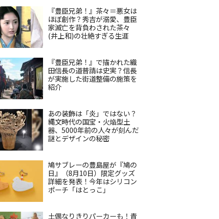
『豊臣兄弟！』茶々＝悪女は
ほぼ創作？秀吉が溺愛、豊臣
家滅亡を背負わされた茶々
(井上和)の壮絶すぎる生涯
『豊臣兄弟！』で描かれた織
田信長の道普請は史実？信長
が実施した街道整備の施策を
紹介
あの装飾は「炎」ではない？
縄文時代の国宝・火焔型土
器、5000年前の人々が刻んだ
謎とデザインの秘密
鳩サブレーの豊島屋が『鳩の
日』（8月10日）限定グッズ
詳細を発表！今年はシリコン
ポーチ「はとっこ」
土偶なりきりパーカーも！青