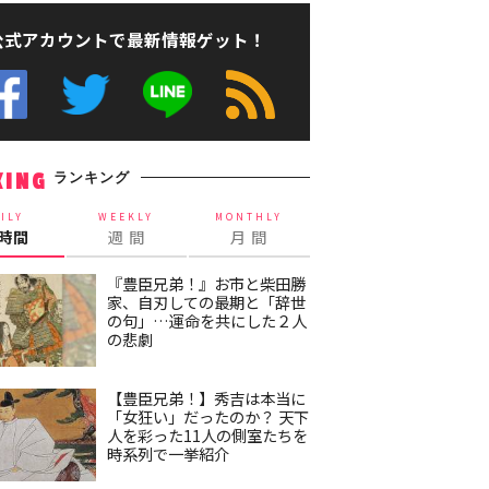
公式アカウントで最新情報ゲット！
ランキング
KING
ILY
WEEKLY
MONTHLY
4時間
週 間
月 間
『豊臣兄弟！』お市と柴田勝
家、自刃しての最期と「辞世
の句」…運命を共にした２人
の悲劇
【豊臣兄弟！】秀吉は本当に
「女狂い」だったのか？ 天下
人を彩った11人の側室たちを
時系列で一挙紹介