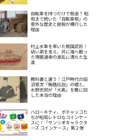
自転車を持つだけで税金？ 昭
和まで続いた「自転車税」の
意外な歴史と脱税が横行した
理由
村上水軍を率いた戦国武将！
幼い弟を支え、共に海へ散っ
た得居通幸の波乱に満ちた生
涯
教科書と違う！江戸時代の田
沼意次「賄賂伝説」の嘘と、
水野忠邦が「大奥」を敵に回
した本当の理由
ハローキティ、ポチャッコた
ちが昭和レトロなコインケー
スに！「サンリオキャラクタ
ーズ コインケース」第２弾