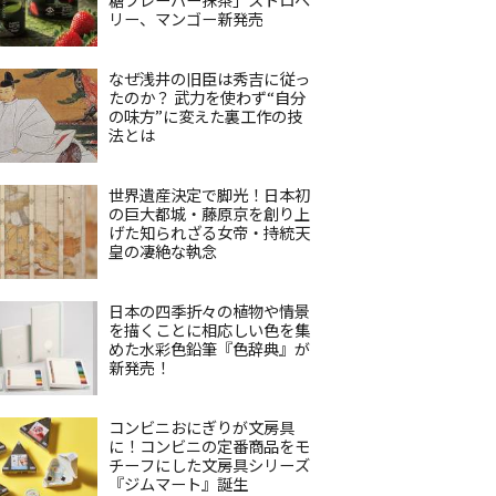
リー、マンゴー新発売
なぜ浅井の旧臣は秀吉に従っ
たのか？ 武力を使わず“自分
の味方”に変えた裏工作の技
法とは
世界遺産決定で脚光！日本初
の巨大都城・藤原京を創り上
げた知られざる女帝・持統天
皇の凄絶な執念
日本の四季折々の植物や情景
を描くことに相応しい色を集
めた水彩色鉛筆『色辞典』が
新発売！
コンビニおにぎりが文房具
に！コンビニの定番商品をモ
チーフにした文房具シリーズ
『ジムマート』誕生