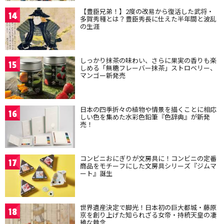
【豊臣兄弟！】2度の改易から復活した武将・
14
多賀秀種とは？豊臣秀長に仕えた半年間と波乱
の生涯
しっかり抹茶の味わい、さらに果実の香りも楽
15
しめる「無糖フレーバー抹茶」ストロベリー、
マンゴー新発売
日本の四季折々の植物や情景を描くことに相応
16
しい色を集めた水彩色鉛筆『色辞典』が新発
売！
コンビニおにぎりが文房具に！コンビニの定番
17
商品をモチーフにした文房具シリーズ『ジムマ
ート』誕生
世界遺産決定で脚光！日本初の巨大都城・藤原
18
京を創り上げた知られざる女帝・持統天皇の凄
絶な執念