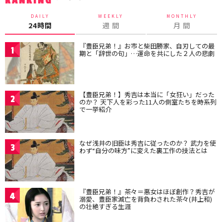
RANKING
DAILY
WEEKLY
MONTHLY
24時間
週 間
月 間
『豊臣兄弟！』お市と柴田勝家、自刃しての最
1
期と「辞世の句」…運命を共にした２人の悲劇
【豊臣兄弟！】秀吉は本当に「女狂い」だった
2
のか？ 天下人を彩った11人の側室たちを時系列
で一挙紹介
なぜ浅井の旧臣は秀吉に従ったのか？ 武力を使
3
わず“自分の味方”に変えた裏工作の技法とは
『豊臣兄弟！』茶々＝悪女はほぼ創作？秀吉が
4
溺愛、豊臣家滅亡を背負わされた茶々(井上和)
の壮絶すぎる生涯