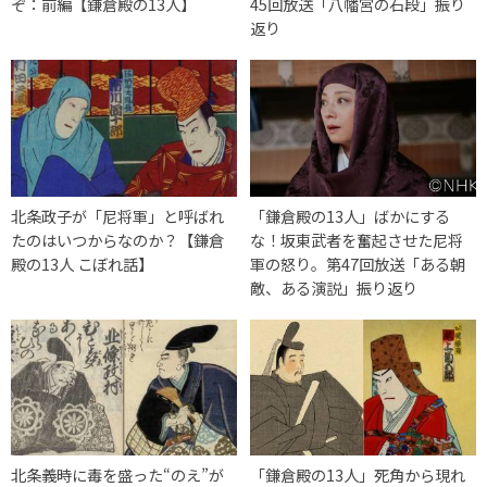
ぞ：前編【鎌倉殿の13人】
45回放送「八幡宮の石段」振り
返り
北条政子が「尼将軍」と呼ばれ
「鎌倉殿の13人」ばかにする
たのはいつからなのか？【鎌倉
な！坂東武者を奮起させた尼将
殿の13人 こぼれ話】
軍の怒り。第47回放送「ある朝
敵、ある演説」振り返り
北条義時に毒を盛った“のえ”が
「鎌倉殿の13人」死角から現れ