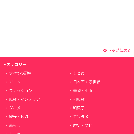
トップに戻る
カテゴリー
すべての記事
まとめ
アート
日本画・浮世絵
ファッション
着物・和服
雑貨・インテリア
和雑貨
グルメ
和菓子
観光・地域
エンタメ
暮らし
歴史・文化
古写真