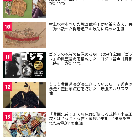
が新発売
村上水軍を率いた戦国武将！幼い弟を支え、共
10
に海へ散った得居通幸の波乱に満ちた生涯
ゴジラの咆哮で目覚める朝…1954年公開『ゴジ
11
ラ』の貴重音源を搭載した「ゴジラ音声目覚ま
し時計」が新発売
もしも豊臣秀長が長生きしていたら…？秀吉の
12
暴走と豊臣家滅亡を防げた「最強のカリスマ
性」
『豊臣兄弟！』で萩原護が演じる武将・小堀正
13
次とは？秀長・秀吉・家康が重用、“出家を重
ねた実務派”の生涯