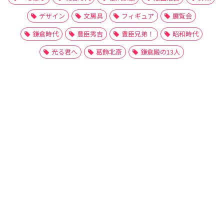
デザイン
文房具
フィギュア
展覧会
鎌倉時代
豊臣秀吉
豊臣兄弟！
昭和時代
光る君へ
葛飾北斎
鎌倉殿の13人