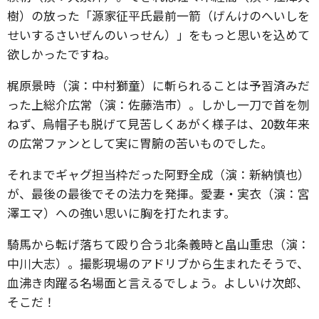
樹）の放った「源家征平氏最前一箭（げんけのへいしを
せいするさいぜんのいっせん）」をもっと思いを込めて
欲しかったですね。
梶原景時（演：中村獅童）に斬られることは予習済みだ
った上総介広常（演：佐藤浩市）。しかし一刀で首を刎
ねず、烏帽子も脱げて見苦しくあがく様子は、20数年来
の広常ファンとして実に胃腑の苦いものでした。
それまでギャグ担当枠だった阿野全成（演：新納慎也）
が、最後の最後でその法力を発揮。愛妻・実衣（演：宮
澤エマ）への強い思いに胸を打たれます。
騎馬から転げ落ちて殴り合う北条義時と畠山重忠（演：
中川大志）。撮影現場のアドリブから生まれたそうで、
血沸き肉躍る名場面と言えるでしょう。よしいけ次郎、
そこだ！