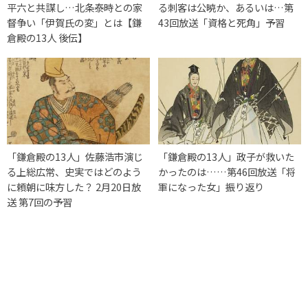
平六と共謀し…北条泰時との家
る刺客は公暁か、あるいは…第
督争い「伊賀氏の変」とは【鎌
43回放送「資格と死角」予習
倉殿の13人 後伝】
「鎌倉殿の13人」佐藤浩市演じ
「鎌倉殿の13人」政子が救いた
る上総広常、史実ではどのよう
かったのは……第46回放送「将
に頼朝に味方した？ 2月20日放
軍になった女」振り返り
送 第7回の予習