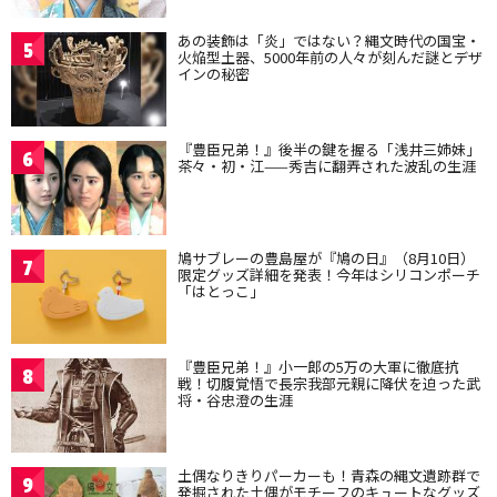
あの装飾は「炎」ではない？縄文時代の国宝・
5
火焔型土器、5000年前の人々が刻んだ謎とデザ
インの秘密
『豊臣兄弟！』後半の鍵を握る「浅井三姉妹」
6
茶々・初・江——秀吉に翻弄された波乱の生涯
鳩サブレーの豊島屋が『鳩の日』（8月10日）
7
限定グッズ詳細を発表！今年はシリコンポーチ
「はとっこ」
『豊臣兄弟！』小一郎の5万の大軍に徹底抗
8
戦！切腹覚悟で長宗我部元親に降伏を迫った武
将・谷忠澄の生涯
土偶なりきりパーカーも！青森の縄文遺跡群で
9
発掘された土偶がモチーフのキュートなグッズ