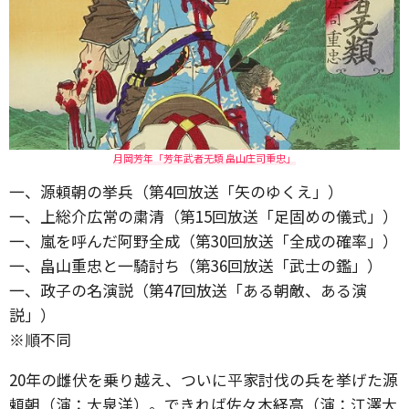
月岡芳年「芳年武者无類 畠山庄司重忠」
一、源頼朝の挙兵（第4回放送「矢のゆくえ」）
一、上総介広常の粛清（第15回放送「足固めの儀式」）
一、嵐を呼んだ阿野全成（第30回放送「全成の確率」）
一、畠山重忠と一騎討ち（第36回放送「武士の鑑」）
一、政子の名演説（第47回放送「ある朝敵、ある演
説」）
※順不同
20年の雌伏を乗り越え、ついに平家討伐の兵を挙げた源
頼朝（演：大泉洋）。できれば佐々木経高（演：江澤大