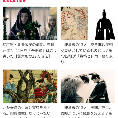
RELATED
尼将軍・北条政子の最期。嘉禄
「鎌倉殿の13人」突き進む実朝
元年7月11日を『吾妻鏡』はこう
が見落としているものとは？第
書いた【鎌倉殿の13人 後伝】
43回放送「資格と死角」振り返
り
北条泰時の生涯と実績をたど
「鎌倉殿の13人」実朝が死に、
る。御成敗式目だけじゃない
義時がついに頼朝を超える？第