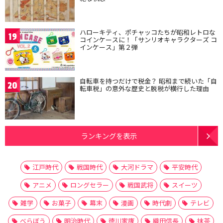
ハローキティ、ポチャッコたちが昭和レトロな
19
コインケースに！「サンリオキャラクターズ コ
インケース」第２弾
自転車を持つだけで税金？ 昭和まで続いた「自
20
転車税」の意外な歴史と脱税が横行した理由
ランキングを表示
江戸時代
戦国時代
大河ドラマ
平安時代
アニメ
ロングセラー
戦国武将
スイーツ
雑学
お菓子
幕末
漫画
時代劇
テレビ
べらぼう
明治時代
徳川家康
織田信長
抹茶