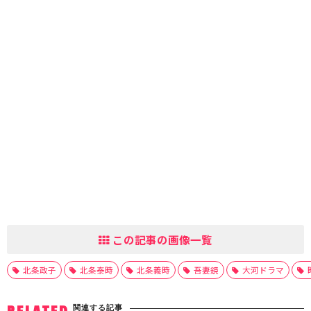
この記事の画像一覧
北条政子
北条泰時
北条義時
吾妻鏡
大河ドラマ
関連する記事