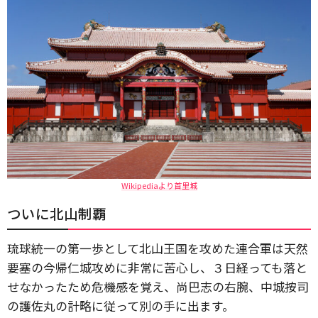
Wikipediaより首里城
ついに北山制覇
琉球統一の第一歩として北山王国を攻めた連合軍は天然
要塞の今帰仁城攻めに非常に苦心し、３日経っても落と
せなかったため危機感を覚え、尚巴志の右腕、中城按司
の護佐丸の計略に従って別の手に出ます。