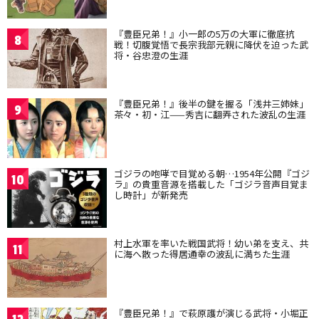
『豊臣兄弟！』小一郎の5万の大軍に徹底抗
8
戦！切腹覚悟で長宗我部元親に降伏を迫った武
将・谷忠澄の生涯
『豊臣兄弟！』後半の鍵を握る「浅井三姉妹」
9
茶々・初・江——秀吉に翻弄された波乱の生涯
ゴジラの咆哮で目覚める朝…1954年公開『ゴジ
10
ラ』の貴重音源を搭載した「ゴジラ音声目覚ま
し時計」が新発売
村上水軍を率いた戦国武将！幼い弟を支え、共
11
に海へ散った得居通幸の波乱に満ちた生涯
『豊臣兄弟！』で萩原護が演じる武将・小堀正