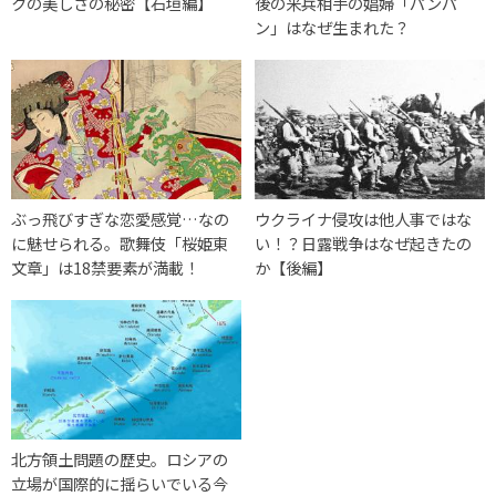
クの美しさの秘密【石垣編】
後の米兵相手の娼婦「パンパ
ン」はなぜ生まれた？
ぶっ飛びすぎな恋愛感覚…なの
ウクライナ侵攻は他人事ではな
に魅せられる。歌舞伎「桜姫東
い！？日露戦争はなぜ起きたの
文章」は18禁要素が満載！
か【後編】
北方領土問題の歴史。ロシアの
立場が国際的に揺らいでいる今