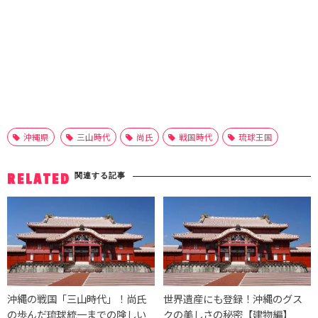
沖縄県
三山時代
尚氏
戦国時代
琉球王国
関連する記事
RELATED
沖縄の戦国「三山時代」！尚氏
世界遺産にも登録！沖縄のグス
の歩んだ琉球統一までの険しい
クの美しさの秘密【建物編】