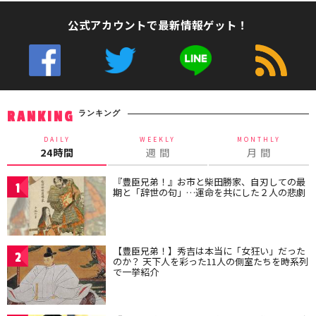
公式アカウントで最新情報ゲット！
ランキング
RANKING
DAILY
WEEKLY
MONTHLY
24時間
週 間
月 間
『豊臣兄弟！』お市と柴田勝家、自刃しての最
1
期と「辞世の句」…運命を共にした２人の悲劇
【豊臣兄弟！】秀吉は本当に「女狂い」だった
2
のか？ 天下人を彩った11人の側室たちを時系列
で一挙紹介