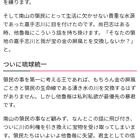
を練ります。
そして南山の領民にとって生活に欠かせない貴重な水源
であった嘉手志川に目を付けたのです。尚巴志はある
時、他魯毎にこういう話を持ち掛けます。「そなたの領
地の嘉手志川と我が宝の金の屏風とを交換しないか？」
と。
ついに琉球統一
領民の事を第一に考える王であれば、もちろん金の屏風
ごときと領民の生命線である湧き水の川を交換するはず
がありません。しかし他魯毎は私利私欲が最優先の暴君
です。
南山の領民の事など顧みず、なんとこの話に飛び付き、
ついに川の利権を引き換えに宝物を受け取ってしまいま
す。領民たちはいよいよ他魯毎に失望。君主としての信