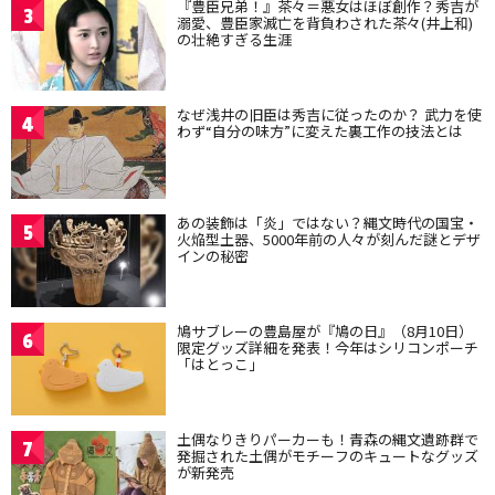
『豊臣兄弟！』茶々＝悪女はほぼ創作？秀吉が
3
溺愛、豊臣家滅亡を背負わされた茶々(井上和)
の壮絶すぎる生涯
なぜ浅井の旧臣は秀吉に従ったのか？ 武力を使
4
わず“自分の味方”に変えた裏工作の技法とは
あの装飾は「炎」ではない？縄文時代の国宝・
5
火焔型土器、5000年前の人々が刻んだ謎とデザ
インの秘密
鳩サブレーの豊島屋が『鳩の日』（8月10日）
6
限定グッズ詳細を発表！今年はシリコンポーチ
「はとっこ」
土偶なりきりパーカーも！青森の縄文遺跡群で
7
発掘された土偶がモチーフのキュートなグッズ
が新発売