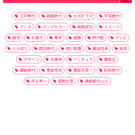
江戸時代
戦国時代
大河ドラマ
平安時代
アニメ
ロングセラー
戦国武将
スイーツ
雑学
お菓子
幕末
漫画
時代劇
テレビ
べらぼう
明治時代
徳川家康
織田信長
抹茶
デザイン
文房具
フィギュア
展覧会
鎌倉時代
豊臣秀吉
豊臣兄弟！
昭和時代
光る君へ
葛飾北斎
鎌倉殿の13人