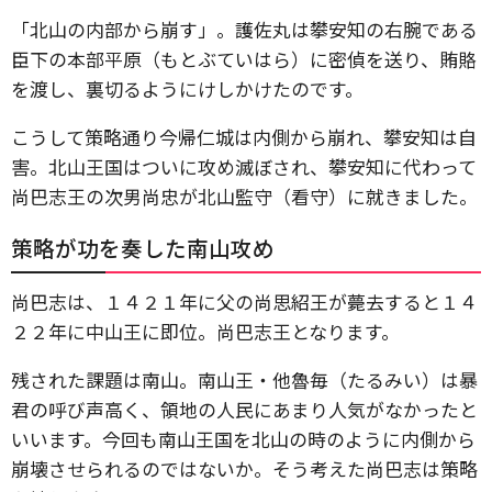
「北山の内部から崩す」。護佐丸は攀安知の右腕である
臣下の本部平原（もとぶていはら）に密偵を送り、賄賂
を渡し、裏切るようにけしかけたのです。
こうして策略通り今帰仁城は内側から崩れ、攀安知は自
害。北山王国はついに攻め滅ぼされ、攀安知に代わって
尚巴志王の次男尚忠が北山監守（看守）に就きました。
策略が功を奏した南山攻め
尚巴志は、１４２１年に父の尚思紹王が薨去すると１４
２２年に中山王に即位。尚巴志王となります。
残された課題は南山。南山王・他魯毎（たるみい）は暴
君の呼び声高く、領地の人民にあまり人気がなかったと
いいます。今回も南山王国を北山の時のように内側から
崩壊させられるのではないか。そう考えた尚巴志は策略