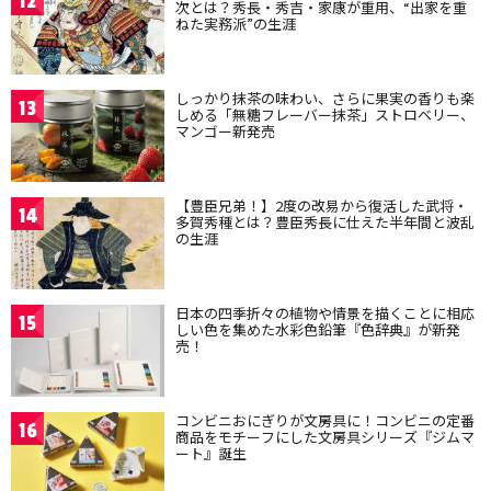
12
次とは？秀長・秀吉・家康が重用、“出家を重
ねた実務派”の生涯
しっかり抹茶の味わい、さらに果実の香りも楽
13
しめる「無糖フレーバー抹茶」ストロベリー、
マンゴー新発売
【豊臣兄弟！】2度の改易から復活した武将・
14
多賀秀種とは？豊臣秀長に仕えた半年間と波乱
の生涯
日本の四季折々の植物や情景を描くことに相応
15
しい色を集めた水彩色鉛筆『色辞典』が新発
売！
コンビニおにぎりが文房具に！コンビニの定番
16
商品をモチーフにした文房具シリーズ『ジムマ
ート』誕生