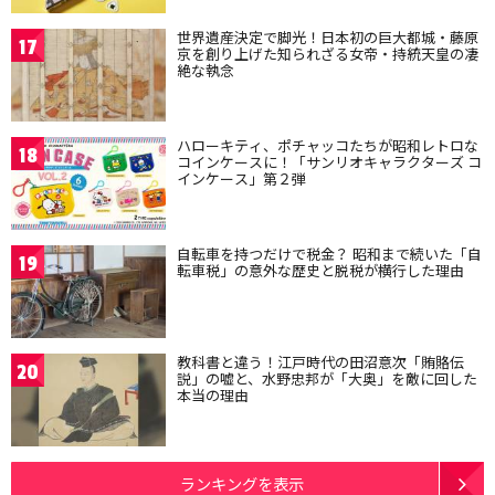
世界遺産決定で脚光！日本初の巨大都城・藤原
17
京を創り上げた知られざる女帝・持統天皇の凄
絶な執念
ハローキティ、ポチャッコたちが昭和レトロな
18
コインケースに！「サンリオキャラクターズ コ
インケース」第２弾
自転車を持つだけで税金？ 昭和まで続いた「自
19
転車税」の意外な歴史と脱税が横行した理由
教科書と違う！江戸時代の田沼意次「賄賂伝
20
説」の嘘と、水野忠邦が「大奥」を敵に回した
本当の理由
ランキングを表示