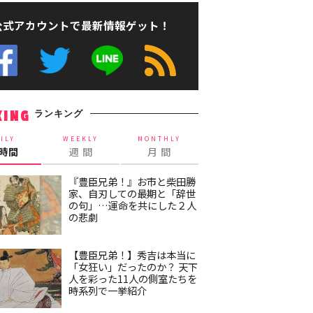
公式アカウントで最新情報ゲット！
ランキング
KING
ILY
WEEKLY
MONTHLY
4時間
週 間
月 間
『豊臣兄弟！』お市と柴田勝
家、自刃しての最期と「辞世
の句」…運命を共にした２人
の悲劇
【豊臣兄弟！】秀吉は本当に
「女狂い」だったのか？ 天下
人を彩った11人の側室たちを
時系列で一挙紹介