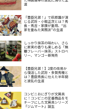
涯
『豊臣兄弟！』で萩原護が演
じる武将・小堀正次とは？秀
長・秀吉・家康が重用、“出
家を重ねた実務派”の生涯
しっかり抹茶の味わい、さら
に果実の香りも楽しめる「無
糖フレーバー抹茶」ストロベ
リー、マンゴー新発売
【豊臣兄弟！】2度の改易か
ら復活した武将・多賀秀種と
は？豊臣秀長に仕えた半年間
と波乱の生涯
コンビニおにぎりが文房具
に！コンビニの定番商品をモ
チーフにした文房具シリーズ
『ジムマート』誕生