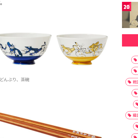
す。
20
どんぶり、茶碗
戦
織