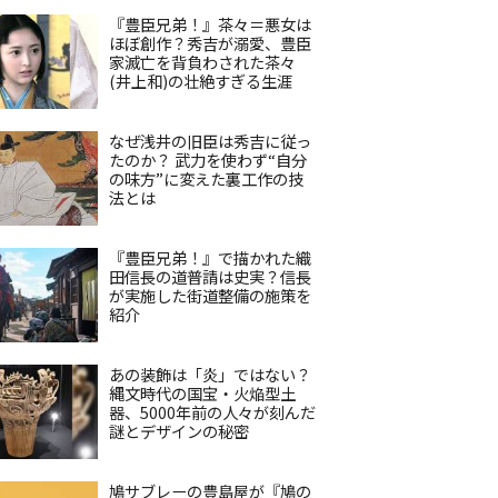
『豊臣兄弟！』茶々＝悪女は
ほぼ創作？秀吉が溺愛、豊臣
家滅亡を背負わされた茶々
(井上和)の壮絶すぎる生涯
なぜ浅井の旧臣は秀吉に従っ
たのか？ 武力を使わず“自分
の味方”に変えた裏工作の技
法とは
『豊臣兄弟！』で描かれた織
田信長の道普請は史実？信長
が実施した街道整備の施策を
紹介
あの装飾は「炎」ではない？
縄文時代の国宝・火焔型土
器、5000年前の人々が刻んだ
謎とデザインの秘密
鳩サブレーの豊島屋が『鳩の