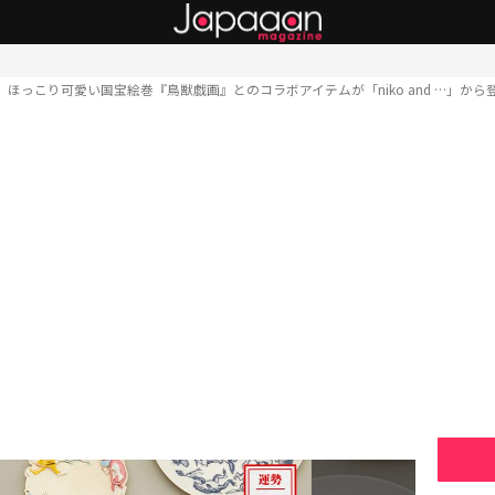
ほっこり可愛い国宝絵巻『鳥獣戯画』とのコラボアイテムが「niko and …」から