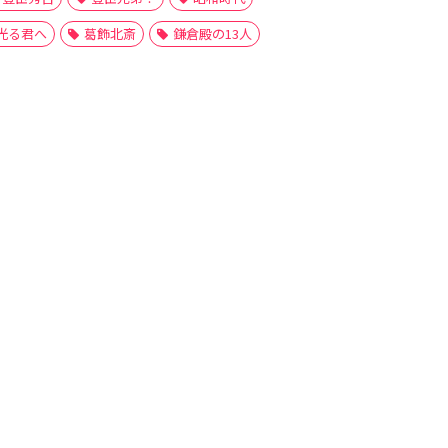
光る君へ
葛飾北斎
鎌倉殿の13人