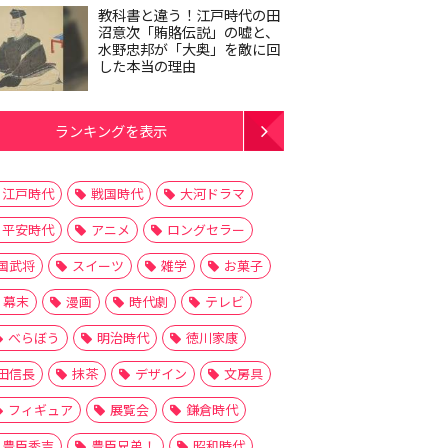
教科書と違う！江戸時代の田
沼意次「賄賂伝説」の嘘と、
水野忠邦が「大奥」を敵に回
した本当の理由
ランキングを表示
江戸時代
戦国時代
大河ドラマ
平安時代
アニメ
ロングセラー
国武将
スイーツ
雑学
お菓子
幕末
漫画
時代劇
テレビ
べらぼう
明治時代
徳川家康
田信長
抹茶
デザイン
文房具
フィギュア
展覧会
鎌倉時代
豊臣秀吉
豊臣兄弟！
昭和時代