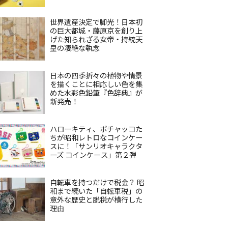
世界遺産決定で脚光！日本初
の巨大都城・藤原京を創り上
げた知られざる女帝・持統天
皇の凄絶な執念
日本の四季折々の植物や情景
を描くことに相応しい色を集
めた水彩色鉛筆『色辞典』が
新発売！
ハローキティ、ポチャッコた
ちが昭和レトロなコインケー
スに！「サンリオキャラクタ
ーズ コインケース」第２弾
自転車を持つだけで税金？ 昭
和まで続いた「自転車税」の
意外な歴史と脱税が横行した
理由