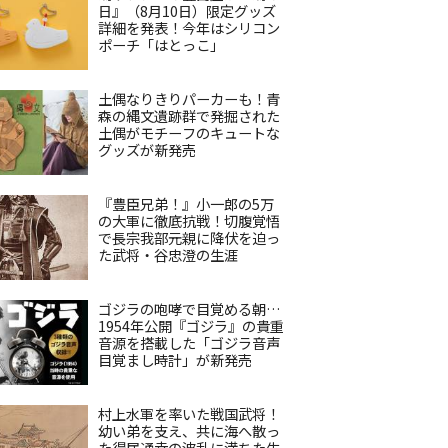
日』（8月10日）限定グッズ
詳細を発表！今年はシリコン
ポーチ「はとっこ」
土偶なりきりパーカーも！青
森の縄文遺跡群で発掘された
土偶がモチーフのキュートな
グッズが新発売
『豊臣兄弟！』小一郎の5万
の大軍に徹底抗戦！切腹覚悟
で長宗我部元親に降伏を迫っ
た武将・谷忠澄の生涯
ゴジラの咆哮で目覚める朝…
1954年公開『ゴジラ』の貴重
音源を搭載した「ゴジラ音声
目覚まし時計」が新発売
村上水軍を率いた戦国武将！
幼い弟を支え、共に海へ散っ
た得居通幸の波乱に満ちた生