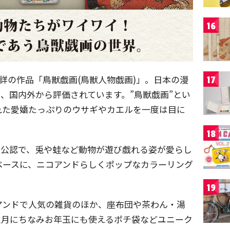
16
未詳の作品「鳥獣戯画(鳥獣人物戯画)」。日本の漫
17
、国内外から評価されています。”鳥獣戯画”とい
れた愛嬌たっぷりのウサギやカエルを一度は目に
18
寺公認で、兎や蛙など動物が遊び戯れる姿が愛らし
ベースに、ニコアンドらしくポップなカラーリング
19
アンドで人気の雑貨のほか、座布団や茶わん・湯
正月にちなみお年玉にも使えるポチ袋などユニーク