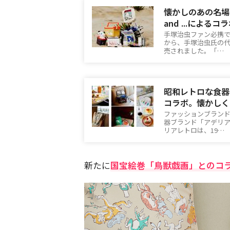
懐かしのあの名場
and ...による
手塚治虫ファン必携です
から、手塚治虫氏の
売されました。「…
昭和レトロな食器ブ
コラボ。懐かしく
ファッションブランド「
器ブランド「アデリ
リアレトロは、19…
新たに
国宝絵巻「鳥獣戯画」とのコ