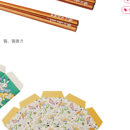
箸、箸置き