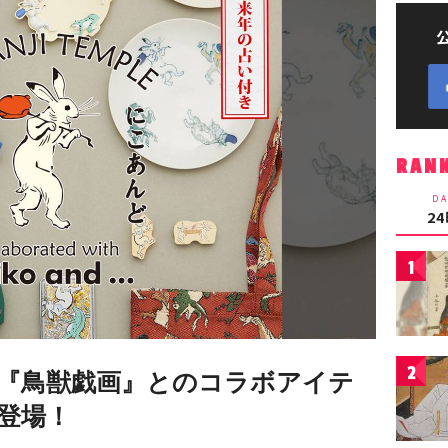
RAN
DA
2
1
2
『鳥獣戯画』とのコラボアイテ
ら登場！