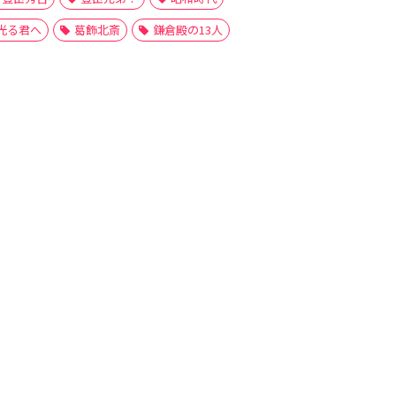
光る君へ
葛飾北斎
鎌倉殿の13人