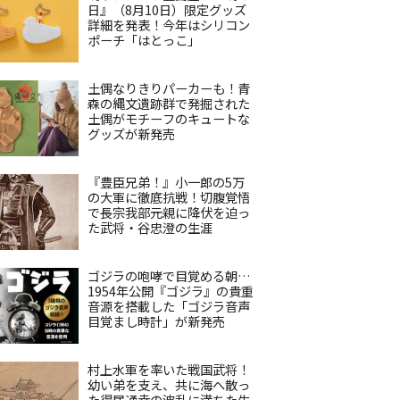
日』（8月10日）限定グッズ
詳細を発表！今年はシリコン
ポーチ「はとっこ」
土偶なりきりパーカーも！青
森の縄文遺跡群で発掘された
土偶がモチーフのキュートな
グッズが新発売
『豊臣兄弟！』小一郎の5万
の大軍に徹底抗戦！切腹覚悟
で長宗我部元親に降伏を迫っ
た武将・谷忠澄の生涯
ゴジラの咆哮で目覚める朝…
1954年公開『ゴジラ』の貴重
音源を搭載した「ゴジラ音声
目覚まし時計」が新発売
村上水軍を率いた戦国武将！
幼い弟を支え、共に海へ散っ
た得居通幸の波乱に満ちた生