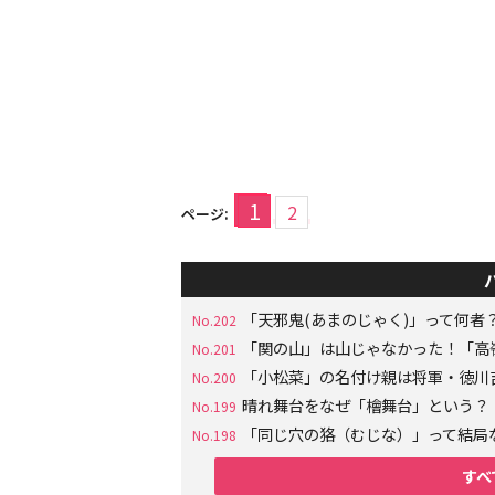
1
2
ページ:
「天邪鬼(あまのじゃく)」って何
No.202
「関の山」は山じゃなかった！「高
No.201
「小松菜」の名付け親は将軍・徳川
No.200
晴れ舞台をなぜ「檜舞台」という？
No.199
「同じ穴の狢（むじな）」って結局
No.198
すべ