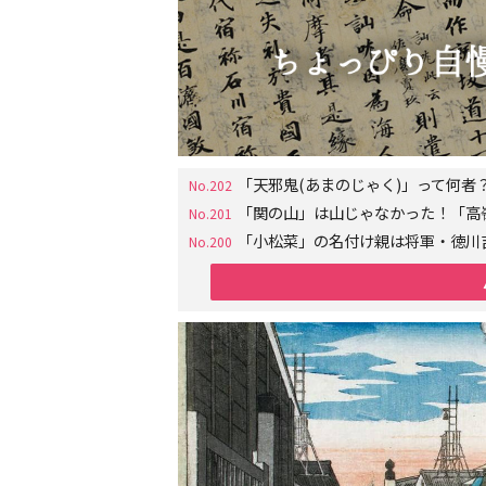
「天邪鬼(あまのじゃく)」って何
No.202
「関の山」は山じゃなかった！「高
No.201
「小松菜」の名付け親は将軍・徳川
No.200