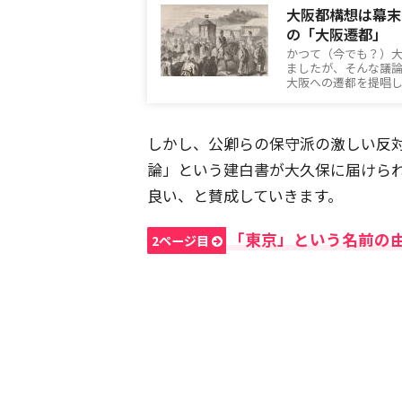
大阪都構想は幕末
の「大阪遷都」
かつて（今でも？）
ましたが、そんな議
大阪への遷都を提唱
しかし、公卿らの保守派の激しい反
論」という建白書が大久保に届けら
良い、と賛成していきます。
「東京」という名前の
2ページ目