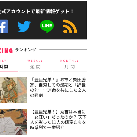
公式アカウントで最新情報ゲット！
ランキング
KING
ILY
WEEKLY
MONTHLY
4時間
週 間
月 間
『豊臣兄弟！』お市と柴田勝
家、自刃しての最期と「辞世
の句」…運命を共にした２人
の悲劇
【豊臣兄弟！】秀吉は本当に
「女狂い」だったのか？ 天下
人を彩った11人の側室たちを
時系列で一挙紹介