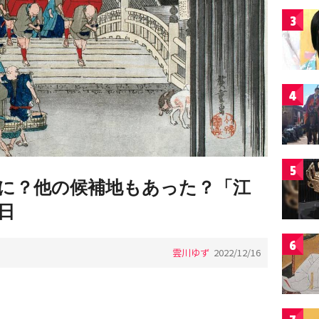
3
4
5
に？他の候補地もあった？「江
日
6
雲川ゆず
2022/12/16