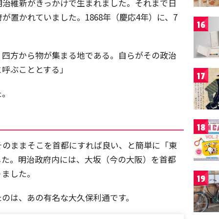
明治維新がきっかけで生まれました。それまで日
が置かれていました。1868年（慶応4年）に、7
16
、四方から物が集まる地である。自らがその政治
と呼ぶこととする」
17
た。
18
そのままそこを首都にすれば良い、と簡単に「東
した。明治政府内には、大坂（今の大阪）を首都
りました。
19
たのは、あの有名な大久保利通です。