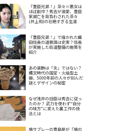
『豊臣兄弟！』茶々＝悪女は
ほぼ創作？秀吉が溺愛、豊臣
家滅亡を背負わされた茶々
(井上和)の壮絶すぎる生涯
『豊臣兄弟！』で描かれた織
田信長の道普請は史実？信長
が実施した街道整備の施策を
紹介
あの装飾は「炎」ではない？
縄文時代の国宝・火焔型土
器、5000年前の人々が刻んだ
謎とデザインの秘密
なぜ浅井の旧臣は秀吉に従っ
たのか？ 武力を使わず“自分
の味方”に変えた裏工作の技
法とは
鳩サブレーの豊島屋が『鳩の