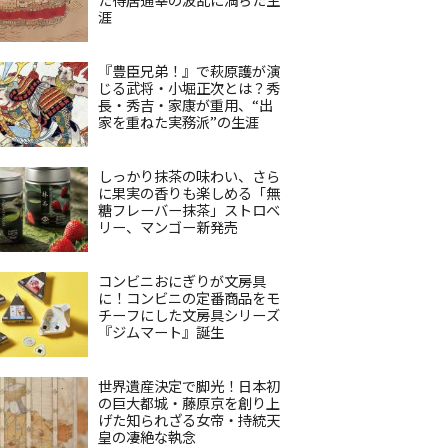
涯
『豊臣兄弟！』で萩原護が演
じる武将・小堀正次とは？秀
長・秀吉・家康が重用、“出
家を重ねた実務派”の生涯
しっかり抹茶の味わい、さら
に果実の香りも楽しめる「無
糖フレーバー抹茶」ストロベ
リー、マンゴー新発売
コンビニおにぎりが文房具
に！コンビニの定番商品をモ
チーフにした文房具シリーズ
『ジムマート』誕生
世界遺産決定で脚光！日本初
の巨大都城・藤原京を創り上
げた知られざる女帝・持統天
皇の凄絶な執念