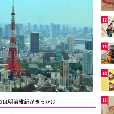
12
13
14
15
のは明治維新がきっかけ