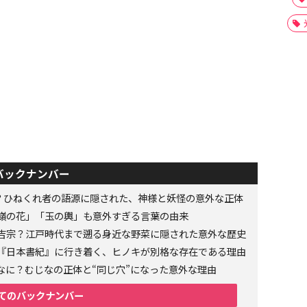
バックナンバー
者？ひねくれ者の語源に隠された、神様と妖怪の意外な正体
嶺の花」「玉の輿」も意外すぎる言葉の由来
吉宗？江戸時代まで遡る身近な野菜に隠された意外な歴史
『日本書紀』に行き着く、ヒノキが別格な存在である理由
なに？むじなの正体と“同じ穴”になった意外な理由
てのバックナンバー