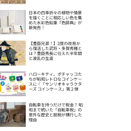
日本の四季折々の植物や情景
を描くことに相応しい色を集
めた水彩色鉛筆『色辞典』が
新発売！
【豊臣兄弟！】2度の改易か
ら復活した武将・多賀秀種と
は？豊臣秀長に仕えた半年間
と波乱の生涯
ハローキティ、ポチャッコた
ちが昭和レトロなコインケー
スに！「サンリオキャラクタ
ーズ コインケース」第２弾
自転車を持つだけで税金？ 昭
和まで続いた「自転車税」の
意外な歴史と脱税が横行した
理由