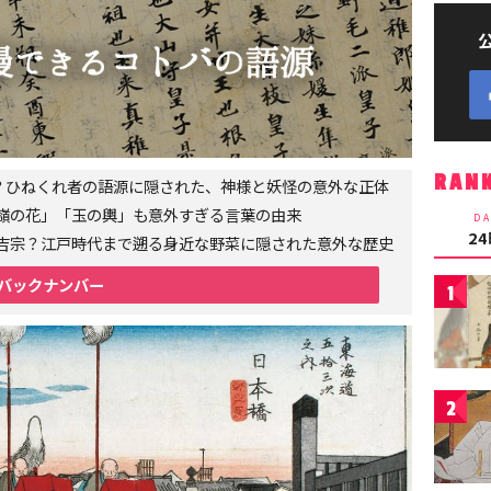
RAN
者？ひねくれ者の語源に隠された、神様と妖怪の意外な正体
嶺の花」「玉の輿」も意外すぎる言葉の由来
DA
2
吉宗？江戸時代まで遡る身近な野菜に隠された意外な歴史
バックナンバー
1
2