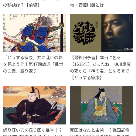
の秘訣は？【前編】
物・安倍川餅とは
「どうする家康」共に乱世の夢
【最終回予習】本当に色々
を見ようぞ！第47回放送「乱世
（1616年）あったね…徳川家康
の亡霊」振り返り
の死から「神の君」となるまで
【どうする家康】
怒り狂い刀を振り回す暴挙！？
死因はなんと虫歯！？戦国武将