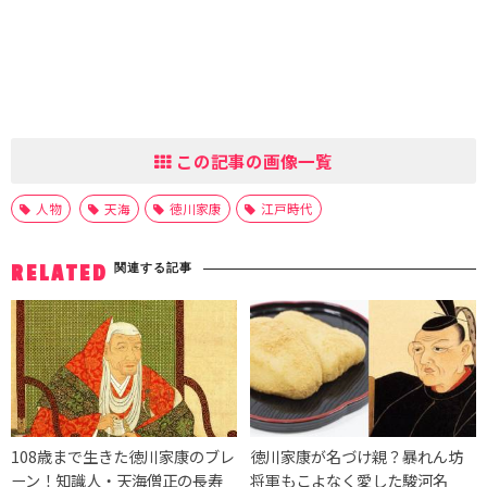
この記事の画像一覧
人物
天海
徳川家康
江戸時代
関連する記事
RELATED
108歳まで生きた徳川家康のブレ
徳川家康が名づけ親？暴れん坊
ーン！知識人・天海僧正の長寿
将軍もこよなく愛した駿河名