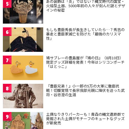
あの装飾は「炎」ではない？縄文時代の国宝・
5
火焔型土器、5000年前の人々が刻んだ謎とデザ
インの秘密
もしも豊臣秀長が長生きしていたら…？秀吉の
6
暴走と豊臣家滅亡を防げた「最強のカリスマ
性」
鳩サブレーの豊島屋が『鳩の日』（8月10日）
7
限定グッズ詳細を発表！今年はシリコンポーチ
「はとっこ」
『豊臣兄弟！』小一郎の5万の大軍に徹底抗
8
戦！切腹覚悟で長宗我部元親に降伏を迫った武
将・谷忠澄の生涯
土偶なりきりパーカーも！青森の縄文遺跡群で
9
発掘された土偶がモチーフのキュートなグッズ
が新発売