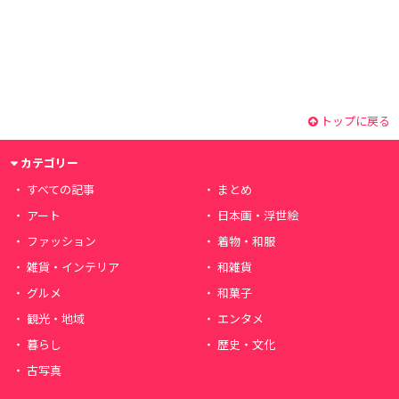
トップに戻る
カテゴリー
すべての記事
まとめ
アート
日本画・浮世絵
ファッション
着物・和服
雑貨・インテリア
和雑貨
グルメ
和菓子
観光・地域
エンタメ
暮らし
歴史・文化
古写真