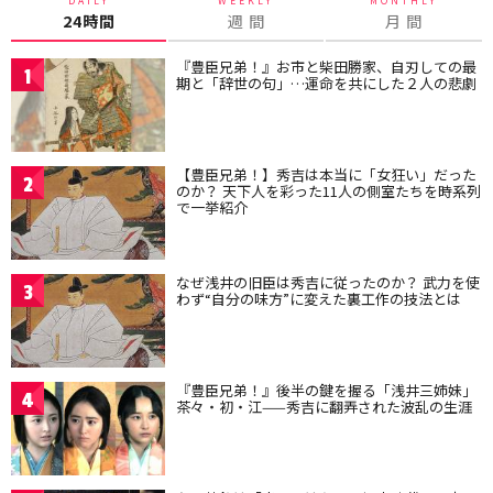
DAILY
WEEKLY
MONTHLY
24時間
週 間
月 間
『豊臣兄弟！』お市と柴田勝家、自刃しての最
1
期と「辞世の句」…運命を共にした２人の悲劇
【豊臣兄弟！】秀吉は本当に「女狂い」だった
2
のか？ 天下人を彩った11人の側室たちを時系列
で一挙紹介
なぜ浅井の旧臣は秀吉に従ったのか？ 武力を使
3
わず“自分の味方”に変えた裏工作の技法とは
『豊臣兄弟！』後半の鍵を握る「浅井三姉妹」
4
茶々・初・江——秀吉に翻弄された波乱の生涯