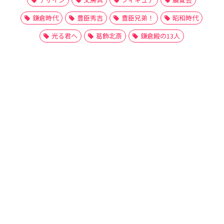
鎌倉時代
豊臣秀吉
豊臣兄弟！
昭和時代
光る君へ
葛飾北斎
鎌倉殿の13人