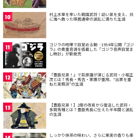
村上水軍を率いた戦国武将！幼い弟を支え、共
10
に海へ散った得居通幸の波乱に満ちた生涯
ゴジラの咆哮で目覚める朝…1954年公開『ゴジ
11
ラ』の貴重音源を搭載した「ゴジラ音声目覚ま
し時計」が新発売
『豊臣兄弟！』で萩原護が演じる武将・小堀正
12
次とは？秀長・秀吉・家康が重用、“出家を重
ねた実務派”の生涯
【豊臣兄弟！】2度の改易から復活した武将・
13
多賀秀種とは？豊臣秀長に仕えた半年間と波乱
の生涯
しっかり抹茶の味わい、さらに果実の香りも楽