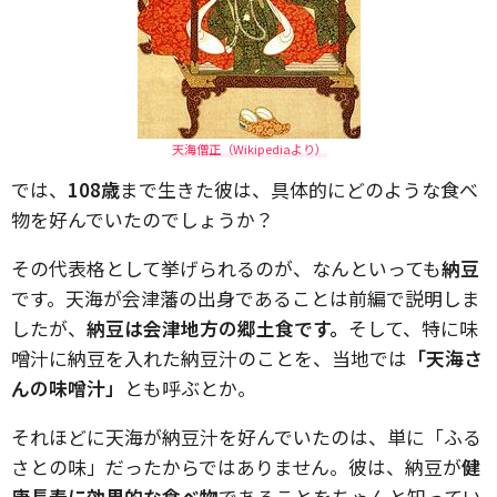
天海僧正（Wikipediaより）
では、
108歳
まで生きた彼は、具体的にどのような食べ
物を好んでいたのでしょうか？
その代表格として挙げられるのが、なんといっても
納豆
です。天海が会津藩の出身であることは前編で説明しま
したが、
納豆は会津地方の郷土食です。
そして、特に味
噌汁に納豆を入れた納豆汁のことを、当地では
「天海さ
んの味噌汁」
とも呼ぶとか。
それほどに天海が納豆汁を好んでいたのは、単に「ふる
さとの味」だったからではありません。彼は、納豆が
健
康長寿に効果的な食べ物
であることをちゃんと知ってい