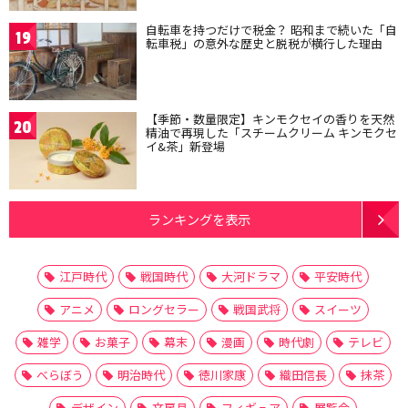
自転車を持つだけで税金？ 昭和まで続いた「自
19
転車税」の意外な歴史と脱税が横行した理由
【季節・数量限定】キンモクセイの香りを天然
20
精油で再現した「スチームクリーム キンモクセ
イ&茶」新登場
ランキングを表示
江戸時代
戦国時代
大河ドラマ
平安時代
アニメ
ロングセラー
戦国武将
スイーツ
雑学
お菓子
幕末
漫画
時代劇
テレビ
べらぼう
明治時代
徳川家康
織田信長
抹茶
デザイン
文房具
フィギュア
展覧会