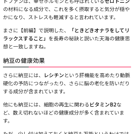
トファンは、幸せホルモンとも呼ばれている
セロトニン
の材料になる成分で、これを多く摂取すると気分が穏や
かになり、ストレスも軽減すると言われています。
まさに【前編】で説明した、
「ときどきオナラをしてリ
ラックスすること」
を長寿の秘訣と説いた天海の健康思
想と一致しますね。
納豆の健康効果
さらに納豆には、
レシチン
という肝機能を高めたり動脈
硬化の予防につながったり、さらに脳の老化を防いだり
する成分が含まれています。
他にも納豆には、細胞の再生に関わる
ビタミンB2
な
ど、数え切れないほどの健康成分が多く含まれていま
す。
ただ、少し付け加えておくと納豆も万能というわけでは