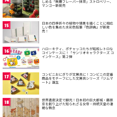
14
しめる「無糖フレーバー抹茶」ストロベリー、
マンゴー新発売
日本の四季折々の植物や情景を描くことに相応
15
しい色を集めた水彩色鉛筆『色辞典』が新発
売！
ハローキティ、ポチャッコたちが昭和レトロな
16
コインケースに！「サンリオキャラクターズ コ
インケース」第２弾
コンビニおにぎりが文房具に！コンビニの定番
17
商品をモチーフにした文房具シリーズ『ジムマ
ート』誕生
世界遺産決定で脚光！日本初の巨大都城・藤原
18
京を創り上げた知られざる女帝・持統天皇の凄
絶な執念