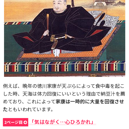
例えば、晩年の徳川家康が天ぷらによって食中毒を起こ
した時、天海は体力回復にいいという理由で納豆汁を薦
めており、これによって
家康は一時的に大量を回復させ
た
ともいわれています。
「気はながく…心ひろかれ」
2ページ目