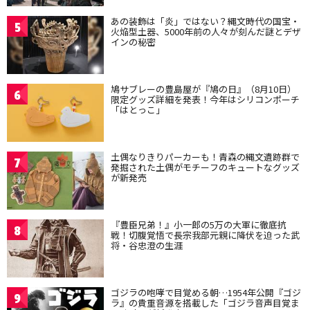
あの装飾は「炎」ではない？縄文時代の国宝・
5
火焔型土器、5000年前の人々が刻んだ謎とデザ
インの秘密
鳩サブレーの豊島屋が『鳩の日』（8月10日）
6
限定グッズ詳細を発表！今年はシリコンポーチ
「はとっこ」
土偶なりきりパーカーも！青森の縄文遺跡群で
7
発掘された土偶がモチーフのキュートなグッズ
が新発売
『豊臣兄弟！』小一郎の5万の大軍に徹底抗
8
戦！切腹覚悟で長宗我部元親に降伏を迫った武
将・谷忠澄の生涯
ゴジラの咆哮で目覚める朝…1954年公開『ゴジ
9
ラ』の貴重音源を搭載した「ゴジラ音声目覚ま