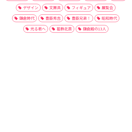
デザイン
文房具
フィギュア
展覧会
鎌倉時代
豊臣秀吉
豊臣兄弟！
昭和時代
光る君へ
葛飾北斎
鎌倉殿の13人