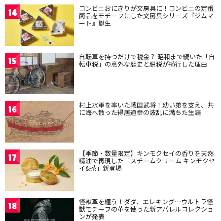
コンビニおにぎりが文房具に！コンビニの定番
14
商品をモチーフにした文房具シリーズ『ジムマ
ート』誕生
自転車を持つだけで税金？ 昭和まで続いた「自
15
転車税」の意外な歴史と脱税が横行した理由
村上水軍を率いた戦国武将！幼い弟を支え、共
16
に海へ散った得居通幸の波乱に満ちた生涯
【季節・数量限定】キンモクセイの香りを天然
17
精油で再現した「スチームクリーム キンモクセ
イ&茶」新登場
怪獣革を纏う！ダダ、エレキング…ウルトラ怪
18
獣モチーフの革を使った新アパレルコレクショ
ンが発表