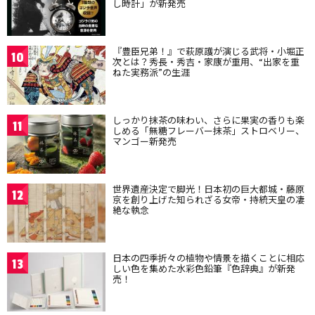
し時計」が新発売
『豊臣兄弟！』で萩原護が演じる武将・小堀正
10
次とは？秀長・秀吉・家康が重用、“出家を重
ねた実務派”の生涯
しっかり抹茶の味わい、さらに果実の香りも楽
11
しめる「無糖フレーバー抹茶」ストロベリー、
マンゴー新発売
世界遺産決定で脚光！日本初の巨大都城・藤原
12
京を創り上げた知られざる女帝・持統天皇の凄
絶な執念
日本の四季折々の植物や情景を描くことに相応
13
しい色を集めた水彩色鉛筆『色辞典』が新発
売！