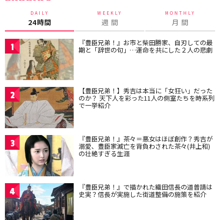
DAILY
WEEKLY
MONTHLY
24時間
週 間
月 間
『豊臣兄弟！』お市と柴田勝家、自刃しての最
1
期と「辞世の句」…運命を共にした２人の悲劇
【豊臣兄弟！】秀吉は本当に「女狂い」だった
2
のか？ 天下人を彩った11人の側室たちを時系列
で一挙紹介
『豊臣兄弟！』茶々＝悪女はほぼ創作？秀吉が
3
溺愛、豊臣家滅亡を背負わされた茶々(井上和)
の壮絶すぎる生涯
『豊臣兄弟！』で描かれた織田信長の道普請は
4
史実？信長が実施した街道整備の施策を紹介