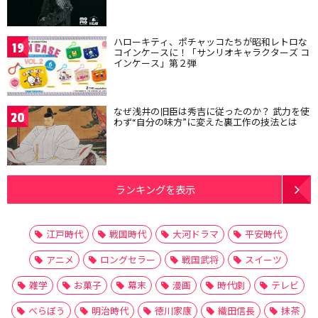
ハローキティ、ポチャッコたちが昭和レトロな
19
コインケースに！「サンリオキャラクターズ コ
インケース」第２弾
なぜ浅井の旧臣は秀吉に従ったのか？ 武力を使
20
わず“自分の味方”に変えた裏工作の技法とは
ランキングを表示
江戸時代
戦国時代
大河ドラマ
平安時代
アニメ
ロングセラー
戦国武将
スイーツ
雑学
お菓子
幕末
漫画
時代劇
テレビ
べらぼう
明治時代
徳川家康
織田信長
抹茶