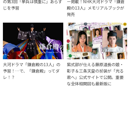
の第3回「挙兵は慎重に」あらす
ー掲載！NHK大河ドラマ「鎌倉
じを予習
殿の13人」メモリアルブックが
発売
大河ドラマ「鎌倉殿の13人」の
紫式部が仕える藤原道長の娘・
予習！…で、「鎌倉殿」ってダ
彰子＆三条天皇の扮装が「光る
レ！？
君へ」公式サイトで公開。重要
な全体相関図も最新版に