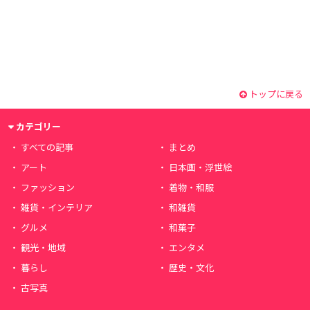
トップに戻る
カテゴリー
すべての記事
まとめ
アート
日本画・浮世絵
ファッション
着物・和服
雑貨・インテリア
和雑貨
グルメ
和菓子
観光・地域
エンタメ
暮らし
歴史・文化
古写真