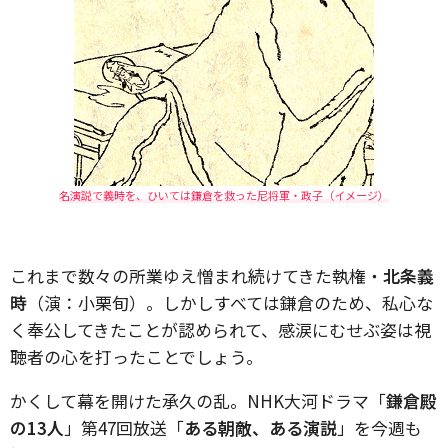
名演説で義時を、ひいては鎌倉を救った尼将軍・政子（イメージ）
これまで数々の所業ゆえ憎まれ続けてきた執権・
北条義
時
（演：小栗旬）。しかしすべては鎌倉のため、私心な
く奉公してきたことが認められて、感涙にむせぶ姿は視
聴者の心を打ったことでしょう。
かくして幕を開けた承久の乱。NHK大河ドラマ「
鎌倉殿
の13人
」第47回放送「
ある朝敵、ある演説
」を今週も