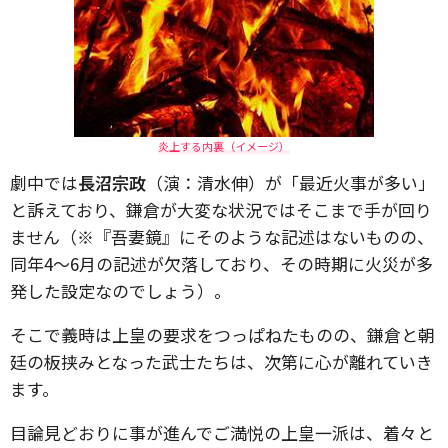
炎上する内裏（イメージ）
劇中では
長沼宗政
（演：清水伸）が「最近火事が多い」
と訴えており、鎌倉が大変な状況ではそこまで手が回り
ません（※『吾妻鏡』にそのような記述はないものの、
同年4～6月の記述が欠落しており、その時期に火災が多
発した設定なのでしょう）。
そこで義時は上皇の要求をつっぱねたものの、鎌倉と朝
廷の板挟みとなった武士たちは、次第に心が離れていき
ます。
目論見どおりに事が進んでご満悦の上皇一派は、着々と