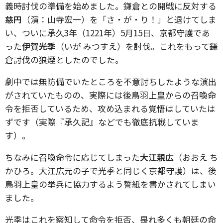
義時討伐の準備を始めました。鎌倉との開戦に反対する
慈円
（演：山寺宏一）を「さ・が・り！」と退けてしま
い、ついに承久3年（1221年）5月15日、京都守護であ
った
伊賀光季
（いが みつすえ）を討伐。これをもって鎌
倉討伐の狼煙としたのでした。
劇中では無防備でいたところを不意討ちしたような演出
がされていたものの、実際には後鳥羽上皇からの召喚命
令を拒否しているため、攻め込まれる覚悟はしていたは
ずです（実際『承久記』などでも徹底抗戦していま
す）。
ちなみに召喚命令に応じてしまった
大江親広
（おおえ ち
かひろ。大江広元の子で光季と同じく京都守護）は、後
鳥羽上皇の挙兵に協力するよう誓紙を書かされてしまい
ました。
光季はこれを察知して命令を拒否、畏れ多くも朝廷の命