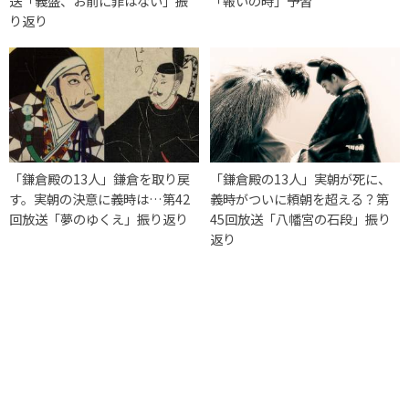
送「義盛、お前に罪はない」振
「報いの時」予習
り返り
「鎌倉殿の13人」鎌倉を取り戻
「鎌倉殿の13人」実朝が死に、
す。実朝の決意に義時は…第42
義時がついに頼朝を超える？第
回放送「夢のゆくえ」振り返り
45回放送「八幡宮の石段」振り
返り