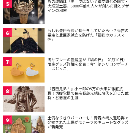
あの装飾は「炎」ではない？縄文時代の国宝・
5
火焔型土器、5000年前の人々が刻んだ謎とデザ
インの秘密
もしも豊臣秀長が長生きしていたら…？秀吉の
6
暴走と豊臣家滅亡を防げた「最強のカリスマ
性」
鳩サブレーの豊島屋が『鳩の日』（8月10日）
7
限定グッズ詳細を発表！今年はシリコンポーチ
「はとっこ」
『豊臣兄弟！』小一郎の5万の大軍に徹底抗
8
戦！切腹覚悟で長宗我部元親に降伏を迫った武
将・谷忠澄の生涯
土偶なりきりパーカーも！青森の縄文遺跡群で
9
発掘された土偶がモチーフのキュートなグッズ
が新発売