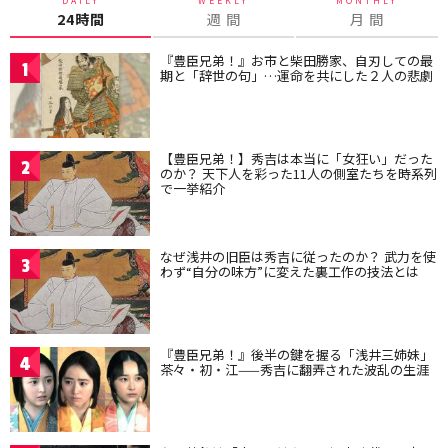
DAILY
WEEKLY
MONTHLY
24時間
週 間
月 間
『豊臣兄弟！』お市と柴田勝家、自刃しての最
1
期と「辞世の句」…運命を共にした２人の悲劇
【豊臣兄弟！】秀吉は本当に「女狂い」だった
2
のか？ 天下人を彩った11人の側室たちを時系列
で一挙紹介
なぜ浅井の旧臣は秀吉に従ったのか？ 武力を使
3
わず“自分の味方”に変えた裏工作の技法とは
『豊臣兄弟！』後半の鍵を握る「浅井三姉妹」
4
茶々・初・江——秀吉に翻弄された波乱の生涯