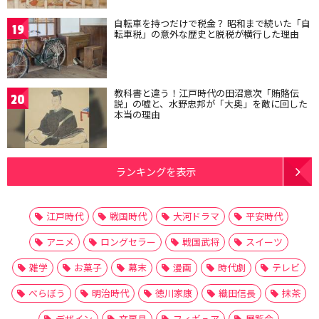
自転車を持つだけで税金？ 昭和まで続いた「自
19
転車税」の意外な歴史と脱税が横行した理由
教科書と違う！江戸時代の田沼意次「賄賂伝
20
説」の嘘と、水野忠邦が「大奥」を敵に回した
本当の理由
ランキングを表示
江戸時代
戦国時代
大河ドラマ
平安時代
アニメ
ロングセラー
戦国武将
スイーツ
雑学
お菓子
幕末
漫画
時代劇
テレビ
べらぼう
明治時代
徳川家康
織田信長
抹茶
デザイン
文房具
フィギュア
展覧会