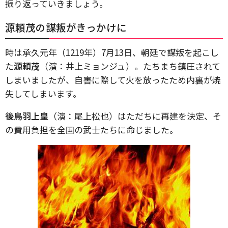
振り返っていきましょう。
源頼茂の謀叛がきっかけに
時は承久元年（1219年）7月13日、朝廷で謀叛を起こし
た
源頼茂
（演：井上ミョンジュ）。たちまち鎮圧されて
しまいましたが、自害に際して火を放ったため内裏が焼
失してしまいます。
後鳥羽上皇
（演：尾上松也）はただちに再建を決定、そ
の費用負担を全国の武士たちに命じました。