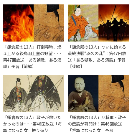
「鎌倉殿の13人」打倒義時、燃
「鎌倉殿の13人」ついに始まる
え上がる後鳥羽上皇の野望……
最終決戦“承久の乱”！第47回放
第47回放送「ある朝敵、ある演
送「ある朝敵、ある演説」予習
説」予習【前編】
【後編】
「鎌倉殿の13人」政子が救いた
「鎌倉殿の13人」尼将軍・政子
かったのは……第46回放送「将
の伝説が幕開け！第46回放送
軍になった女」振り返り
「将軍になった女」予習