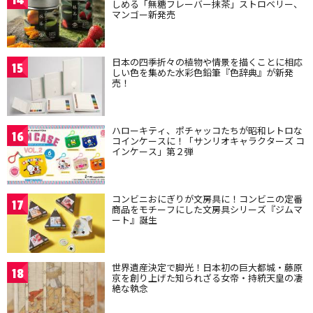
14
しめる「無糖フレーバー抹茶」ストロベリー、
マンゴー新発売
日本の四季折々の植物や情景を描くことに相応
15
しい色を集めた水彩色鉛筆『色辞典』が新発
売！
ハローキティ、ポチャッコたちが昭和レトロな
16
コインケースに！「サンリオキャラクターズ コ
インケース」第２弾
コンビニおにぎりが文房具に！コンビニの定番
17
商品をモチーフにした文房具シリーズ『ジムマ
ート』誕生
世界遺産決定で脚光！日本初の巨大都城・藤原
18
京を創り上げた知られざる女帝・持統天皇の凄
絶な執念