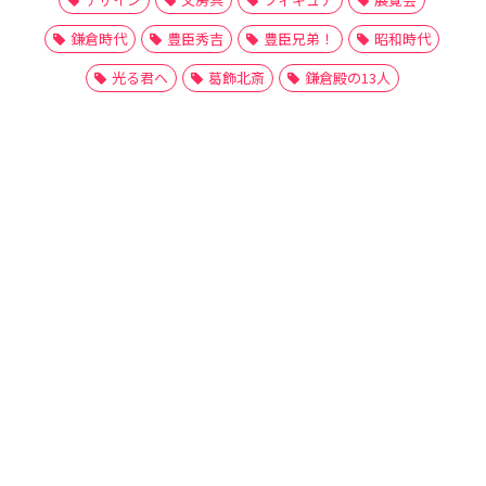
鎌倉時代
豊臣秀吉
豊臣兄弟！
昭和時代
光る君へ
葛飾北斎
鎌倉殿の13人