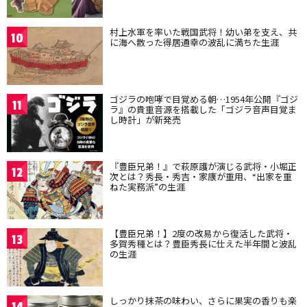
村上水軍を率いた戦国武将！幼い弟を支え、共
10
に海へ散った得居通幸の波乱に満ちた生涯
ゴジラの咆哮で目覚める朝…1954年公開『ゴジ
11
ラ』の貴重音源を搭載した「ゴジラ音声目覚ま
し時計」が新発売
『豊臣兄弟！』で萩原護が演じる武将・小堀正
12
次とは？秀長・秀吉・家康が重用、“出家を重
ねた実務派”の生涯
【豊臣兄弟！】2度の改易から復活した武将・
13
多賀秀種とは？豊臣秀長に仕えた半年間と波乱
の生涯
しっかり抹茶の味わい、さらに果実の香りも楽