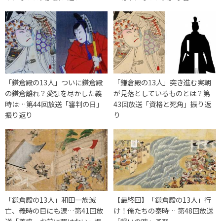
「鎌倉殿の13人」ついに鎌倉殿
「鎌倉殿の13人」突き進む実朝
の鎌倉離れ？愛想を尽かした義
が見落としているものとは？第
時は…第44回放送「審判の日」
43回放送「資格と死角」振り返
振り返り
り
「鎌倉殿の13人」和田一族滅
【最終回】「鎌倉殿の13人」行
亡、義時の目にも涙…第41回放
け！俺たちの泰時… 第48回放送