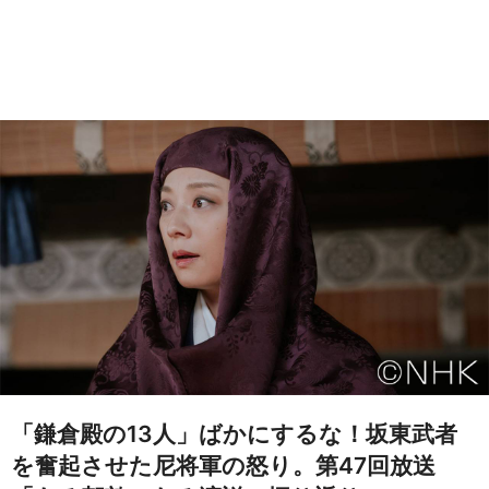
「鎌倉殿の13人」ばかにするな！坂東武者
を奮起させた尼将軍の怒り。第47回放送