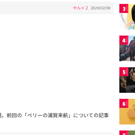
やん×２
2024/02/08
3
4
5
6
説。前回の「ペリーの浦賀来航」についての記事