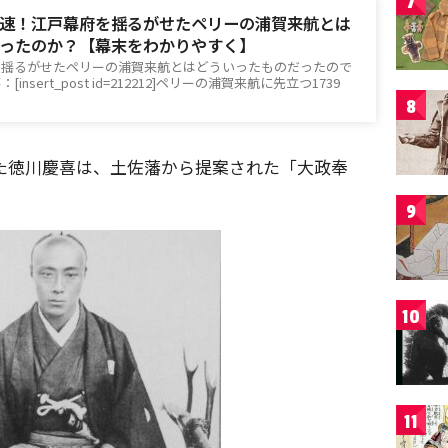
7
速！江戸幕府を揺るがせたペリーの浦賀来航とは
ったのか？【幕末をわかりやすく】
を揺るがせたペリーの浦賀来航とはどういったものだったので
nsert_post id=212212]ペリーの浦賀来航に先立つ1739
8
なった徳川慶喜は、土佐藩から提案された「大政奉
9
10
11