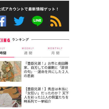
公式アカウントで最新情報ゲット！
ランキング
KING
ILY
WEEKLY
MONTHLY
4時間
週 間
月 間
『豊臣兄弟！』お市と柴田勝
家、自刃しての最期と「辞世
の句」…運命を共にした２人
の悲劇
【豊臣兄弟！】秀吉は本当に
「女狂い」だったのか？ 天下
人を彩った11人の側室たちを
時系列で一挙紹介