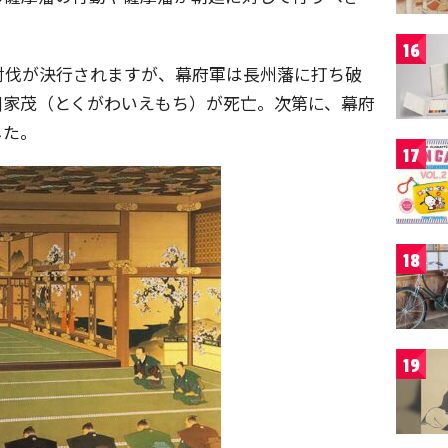
16
討伐が決行されますが、幕府軍は長州藩に打ち破
川家茂（とくがわいえもち）が死亡。次第に、幕府
した。
17
18
19