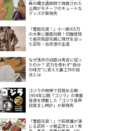
森の縄文遺跡群で発掘された
土偶がモチーフのキュートな
グッズが新発売
『豊臣兄弟！』小一郎の5万
の大軍に徹底抗戦！切腹覚悟
で長宗我部元親に降伏を迫っ
た武将・谷忠澄の生涯
なぜ浅井の旧臣は秀吉に従っ
たのか？ 武力を使わず“自分
の味方”に変えた裏工作の技
法とは
ゴジラの咆哮で目覚める朝…
1954年公開『ゴジラ』の貴重
音源を搭載した「ゴジラ音声
目覚まし時計」が新発売
『豊臣兄弟！』で萩原護が演
じる武将・小堀正次とは？秀
長・秀吉・家康が重用、“出