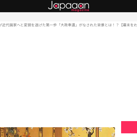
が近代国家へと変貌を遂げた第一歩「大政奉還」がなされた背景とは！？【幕末を