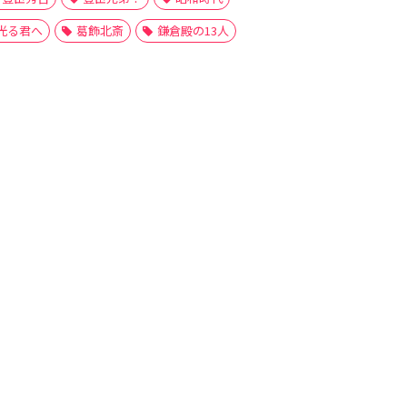
光る君へ
葛飾北斎
鎌倉殿の13人