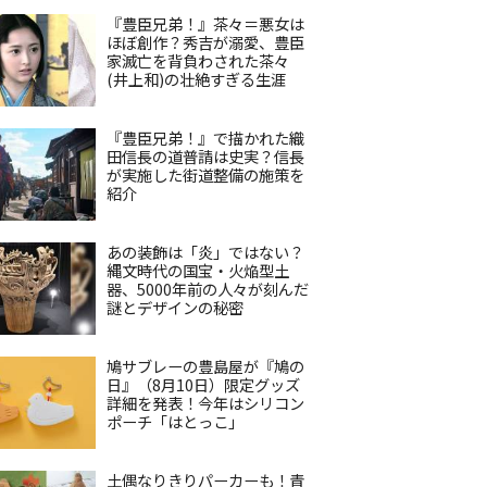
『豊臣兄弟！』茶々＝悪女は
ほぼ創作？秀吉が溺愛、豊臣
家滅亡を背負わされた茶々
(井上和)の壮絶すぎる生涯
『豊臣兄弟！』で描かれた織
田信長の道普請は史実？信長
が実施した街道整備の施策を
紹介
あの装飾は「炎」ではない？
縄文時代の国宝・火焔型土
器、5000年前の人々が刻んだ
謎とデザインの秘密
鳩サブレーの豊島屋が『鳩の
日』（8月10日）限定グッズ
詳細を発表！今年はシリコン
ポーチ「はとっこ」
土偶なりきりパーカーも！青