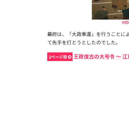
邨田
幕府は、「大政奉還」を行うことに
て先手を打とうとしたのでした。
王政復古の大号令 〜 
2ページ目