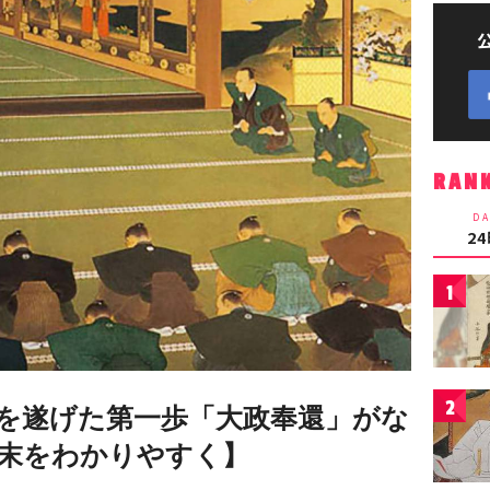
RAN
DA
2
1
2
を遂げた第一歩「大政奉還」がな
末をわかりやすく】