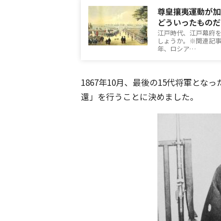
尊皇攘夷運動が加
どういったものだ
江戸時代、江戸幕府
しょうか。※関連記事：[i
年、ロシア…
1867年10月、最後の15代将軍と
還」を行うことに決めました。