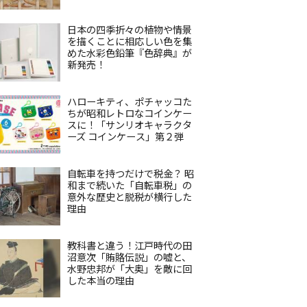
日本の四季折々の植物や情景
を描くことに相応しい色を集
めた水彩色鉛筆『色辞典』が
新発売！
ハローキティ、ポチャッコた
ちが昭和レトロなコインケー
スに！「サンリオキャラクタ
ーズ コインケース」第２弾
自転車を持つだけで税金？ 昭
和まで続いた「自転車税」の
意外な歴史と脱税が横行した
理由
教科書と違う！江戸時代の田
沼意次「賄賂伝説」の嘘と、
水野忠邦が「大奥」を敵に回
した本当の理由