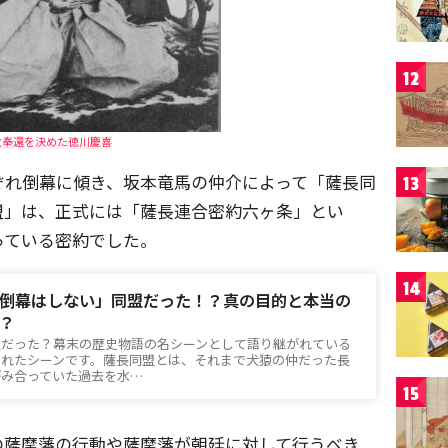
12
政奉還を決めた徳川慶喜
ぞれ倒幕に傾き、坂本竜馬の仲介によって「薩長同
13
盟」は、正式には「薩長連合密約六ヶ条」とい
っている密約でした。
14
倒幕はしない」同盟だった！？真の目的と本当の
？
盟だった？幕末の歴史物語の名シーンとして語り継がれている
ばれたシーンです。薩長同盟とは、それまで犬猿の仲だった長
がみ合っていた過去を水…
15
の薩摩藩の行動や薩摩藩が朝廷に対して行うべき