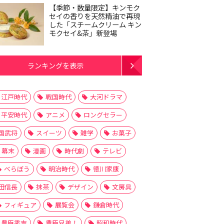
【季節・数量限定】キンモク
セイの香りを天然精油で再現
した「スチームクリーム キン
モクセイ&茶」新登場
ランキングを表示
江戸時代
戦国時代
大河ドラマ
平安時代
アニメ
ロングセラー
国武将
スイーツ
雑学
お菓子
幕末
漫画
時代劇
テレビ
べらぼう
明治時代
徳川家康
田信長
抹茶
デザイン
文房具
フィギュア
展覧会
鎌倉時代
豊臣秀吉
豊臣兄弟！
昭和時代