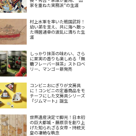
家を重ねた実務派”の生涯
村上水軍を率いた戦国武将！
幼い弟を支え、共に海へ散っ
た得居通幸の波乱に満ちた生
涯
しっかり抹茶の味わい、さら
に果実の香りも楽しめる「無
糖フレーバー抹茶」ストロベ
リー、マンゴー新発売
コンビニおにぎりが文房具
に！コンビニの定番商品をモ
チーフにした文房具シリーズ
『ジムマート』誕生
世界遺産決定で脚光！日本初
の巨大都城・藤原京を創り上
げた知られざる女帝・持統天
皇の凄絶な執念