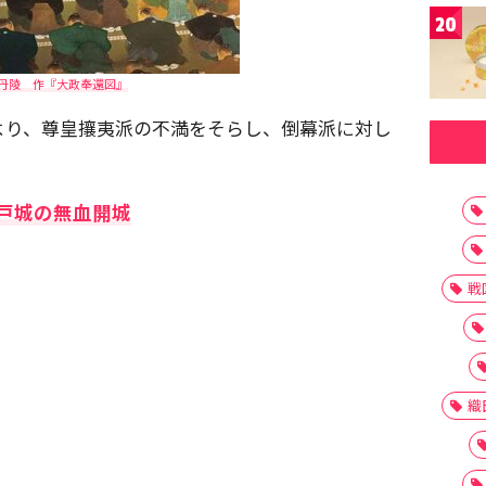
20
丹陵 作『大政奉還図』
より、尊皇攘夷派の不満をそらし、倒幕派に対し
江戸城の無血開城
戦
織