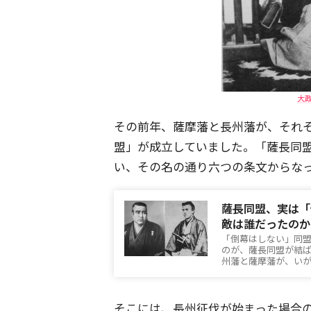
大
その前年、薩摩藩と長州藩が、それ
盟」が成立していました。「薩長同
い、その名の通り六つの条文からな
薩長同盟、実は「
敵は誰だったのか
「倒幕はしない」同
のが、薩長同盟が結
州藩と薩摩藩が、い
そこには、長州征伐が始まった場合