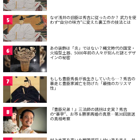
なぜ浅井の旧臣は秀吉に従ったのか？ 武力を使
5
わず“自分の味方”に変えた裏工作の技法とは
あの装飾は「炎」ではない？縄文時代の国宝・
6
火焔型土器、5000年前の人々が刻んだ謎とデザ
インの秘密
もしも豊臣秀長が長生きしていたら…？秀吉の
7
暴走と豊臣家滅亡を防げた「最強のカリスマ
性」
『豊臣兄弟！』三法師の誘拐は史実？秀吉
8
の“暴挙”、お市＆勝家再婚の真意…第30回放送
の真相考察
村上水軍を率いた戦国武将！幼い弟を支え、共