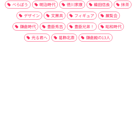
べらぼう
明治時代
徳川家康
織田信長
抹茶
デザイン
文房具
フィギュア
展覧会
鎌倉時代
豊臣秀吉
豊臣兄弟！
昭和時代
光る君へ
葛飾北斎
鎌倉殿の13人