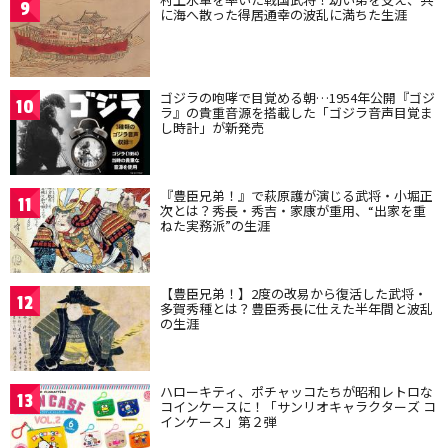
9
に海へ散った得居通幸の波乱に満ちた生涯
ゴジラの咆哮で目覚める朝…1954年公開『ゴジ
10
ラ』の貴重音源を搭載した「ゴジラ音声目覚ま
し時計」が新発売
『豊臣兄弟！』で萩原護が演じる武将・小堀正
11
次とは？秀長・秀吉・家康が重用、“出家を重
ねた実務派”の生涯
【豊臣兄弟！】2度の改易から復活した武将・
12
多賀秀種とは？豊臣秀長に仕えた半年間と波乱
の生涯
ハローキティ、ポチャッコたちが昭和レトロな
13
コインケースに！「サンリオキャラクターズ コ
インケース」第２弾