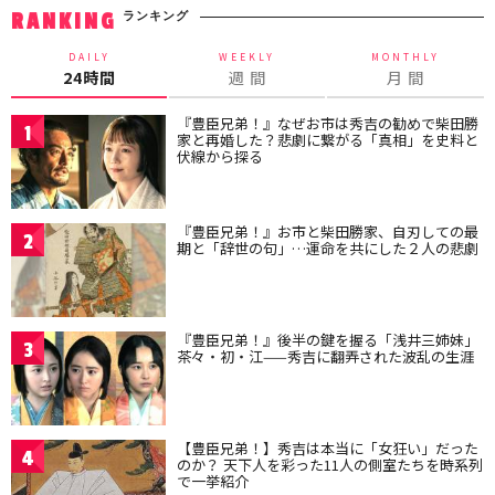
ランキング
RANKING
DAILY
WEEKLY
MONTHLY
24時間
週 間
月 間
『豊臣兄弟！』なぜお市は秀吉の勧めで柴田勝
1
家と再婚した？悲劇に繋がる「真相」を史料と
伏線から探る
『豊臣兄弟！』お市と柴田勝家、自刃しての最
2
期と「辞世の句」…運命を共にした２人の悲劇
『豊臣兄弟！』後半の鍵を握る「浅井三姉妹」
3
茶々・初・江——秀吉に翻弄された波乱の生涯
【豊臣兄弟！】秀吉は本当に「女狂い」だった
4
のか？ 天下人を彩った11人の側室たちを時系列
で一挙紹介