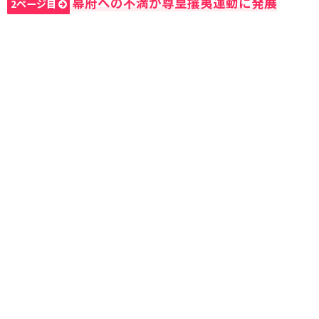
幕府への不満が尊皇攘夷運動に発展
2ページ目