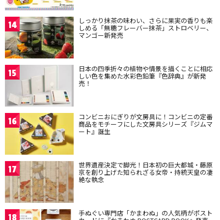
しっかり抹茶の味わい、さらに果実の香りも楽
14
しめる「無糖フレーバー抹茶」ストロベリー、
マンゴー新発売
日本の四季折々の植物や情景を描くことに相応
15
しい色を集めた水彩色鉛筆『色辞典』が新発
売！
コンビニおにぎりが文房具に！コンビニの定番
16
商品をモチーフにした文房具シリーズ『ジムマ
ート』誕生
世界遺産決定で脚光！日本初の巨大都城・藤原
17
京を創り上げた知られざる女帝・持統天皇の凄
絶な執念
手ぬぐい専門店「かまわぬ」の人気柄がポスト
18