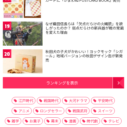
カードに『かまわぬ POSTCARD BOOK』発売
なぜ織田信長らは「欠点だらけの火縄銃」を欲
19
しがったのか？ 弱点だらけの新兵器が戦の常識
を変えた理由
秋田犬の子犬がかわいい！ヨックモック「シガ
20
ール」地域バージョンの秋田デザイン缶が新発
売
ランキングを表示
江戸時代
戦国時代
大河ドラマ
平安時代
アニメ
ロングセラー
戦国武将
スイーツ
雑学
お菓子
幕末
漫画
時代劇
テレビ