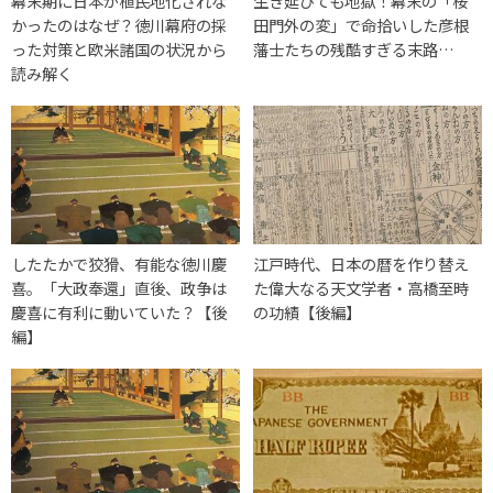
幕末期に日本が植民地化されな
生き延びても地獄！幕末の「桜
かったのはなぜ？徳川幕府の採
田門外の変」で命拾いした彦根
った対策と欧米諸国の状況から
藩士たちの残酷すぎる末路…
読み解く
したたかで狡猾、有能な徳川慶
江戸時代、日本の暦を作り替え
喜。「大政奉還」直後、政争は
た偉大なる天文学者・高橋至時
慶喜に有利に動いていた？【後
の功績【後編】
編】