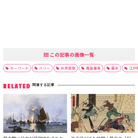
この記事の画像一覧
キーワード
ペリー
井伊直弼
尊皇攘夷
幕末
江戸
関連する記事
RELATED