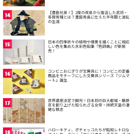
【豊臣兄弟！】2度の改易から復活した武将・
14
多賀秀種とは？豊臣秀長に仕えた半年間と波乱
の生涯
日本の四季折々の植物や情景を描くことに相応
15
しい色を集めた水彩色鉛筆『色辞典』が新発
売！
コンビニおにぎりが文房具に！コンビニの定番
16
商品をモチーフにした文房具シリーズ『ジムマ
ート』誕生
世界遺産決定で脚光！日本初の巨大都城・藤原
17
京を創り上げた知られざる女帝・持統天皇の凄
絶な執念
ハローキティ、ポチャッコたちが昭和レトロな
18