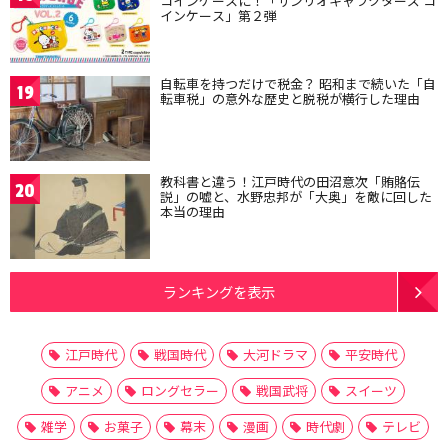
コインケースに！「サンリオキャラクターズ コ
インケース」第２弾
自転車を持つだけで税金？ 昭和まで続いた「自
19
転車税」の意外な歴史と脱税が横行した理由
教科書と違う！江戸時代の田沼意次「賄賂伝
20
説」の嘘と、水野忠邦が「大奥」を敵に回した
本当の理由
ランキングを表示
江戸時代
戦国時代
大河ドラマ
平安時代
アニメ
ロングセラー
戦国武将
スイーツ
雑学
お菓子
幕末
漫画
時代劇
テレビ