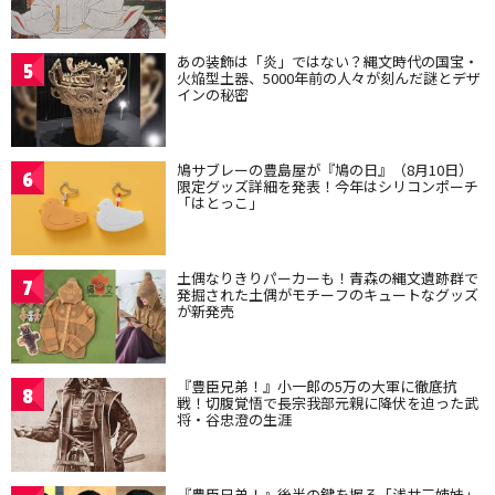
あの装飾は「炎」ではない？縄文時代の国宝・
5
火焔型土器、5000年前の人々が刻んだ謎とデザ
インの秘密
鳩サブレーの豊島屋が『鳩の日』（8月10日）
6
限定グッズ詳細を発表！今年はシリコンポーチ
「はとっこ」
土偶なりきりパーカーも！青森の縄文遺跡群で
7
発掘された土偶がモチーフのキュートなグッズ
が新発売
『豊臣兄弟！』小一郎の5万の大軍に徹底抗
8
戦！切腹覚悟で長宗我部元親に降伏を迫った武
将・谷忠澄の生涯
『豊臣兄弟！』後半の鍵を握る「浅井三姉妹」