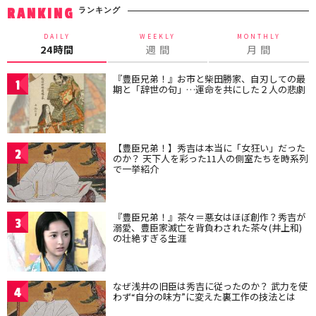
ランキング
RANKING
DAILY
WEEKLY
MONTHLY
24時間
週 間
月 間
『豊臣兄弟！』お市と柴田勝家、自刃しての最
1
期と「辞世の句」…運命を共にした２人の悲劇
【豊臣兄弟！】秀吉は本当に「女狂い」だった
2
のか？ 天下人を彩った11人の側室たちを時系列
で一挙紹介
『豊臣兄弟！』茶々＝悪女はほぼ創作？秀吉が
3
溺愛、豊臣家滅亡を背負わされた茶々(井上和)
の壮絶すぎる生涯
なぜ浅井の旧臣は秀吉に従ったのか？ 武力を使
4
わず“自分の味方”に変えた裏工作の技法とは