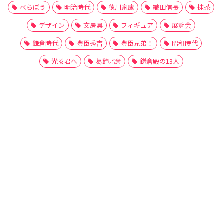
べらぼう
明治時代
徳川家康
織田信長
抹茶
デザイン
文房具
フィギュア
展覧会
鎌倉時代
豊臣秀吉
豊臣兄弟！
昭和時代
光る君へ
葛飾北斎
鎌倉殿の13人