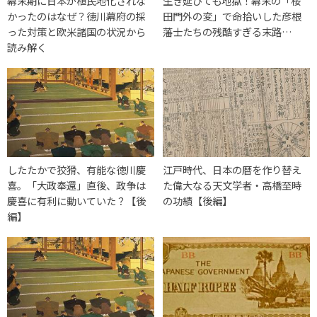
幕末期に日本が植民地化されな
生き延びても地獄！幕末の「桜
かったのはなぜ？徳川幕府の採
田門外の変」で命拾いした彦根
った対策と欧米諸国の状況から
藩士たちの残酷すぎる末路…
読み解く
したたかで狡猾、有能な徳川慶
江戸時代、日本の暦を作り替え
喜。「大政奉還」直後、政争は
た偉大なる天文学者・高橋至時
慶喜に有利に動いていた？【後
の功績【後編】
編】