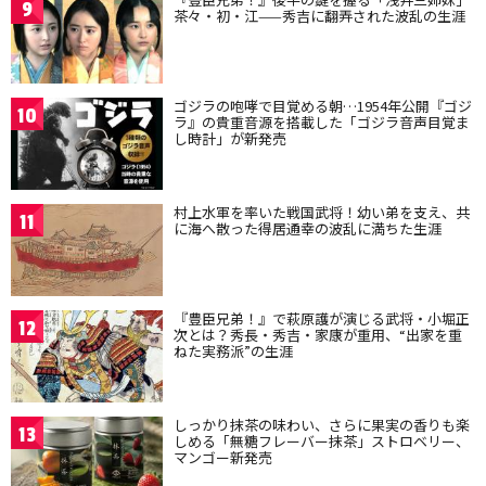
9
茶々・初・江——秀吉に翻弄された波乱の生涯
ゴジラの咆哮で目覚める朝…1954年公開『ゴジ
10
ラ』の貴重音源を搭載した「ゴジラ音声目覚ま
し時計」が新発売
村上水軍を率いた戦国武将！幼い弟を支え、共
11
に海へ散った得居通幸の波乱に満ちた生涯
『豊臣兄弟！』で萩原護が演じる武将・小堀正
12
次とは？秀長・秀吉・家康が重用、“出家を重
ねた実務派”の生涯
しっかり抹茶の味わい、さらに果実の香りも楽
13
しめる「無糖フレーバー抹茶」ストロベリー、
マンゴー新発売