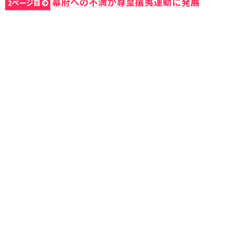
幕府への不満が尊皇攘夷運動に発展
2ページ目