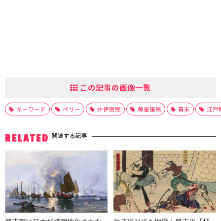
この記事の画像一覧
キーワード
ペリー
井伊直弼
尊皇攘夷
幕末
江戸
関連する記事
RELATED