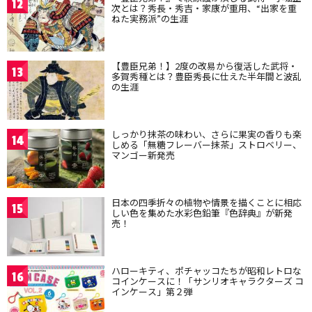
12
次とは？秀長・秀吉・家康が重用、“出家を重
ねた実務派”の生涯
【豊臣兄弟！】2度の改易から復活した武将・
13
多賀秀種とは？豊臣秀長に仕えた半年間と波乱
の生涯
しっかり抹茶の味わい、さらに果実の香りも楽
14
しめる「無糖フレーバー抹茶」ストロベリー、
マンゴー新発売
日本の四季折々の植物や情景を描くことに相応
15
しい色を集めた水彩色鉛筆『色辞典』が新発
売！
ハローキティ、ポチャッコたちが昭和レトロな
16
コインケースに！「サンリオキャラクターズ コ
インケース」第２弾