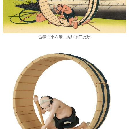
冨嶽三十六景 尾州不二見原