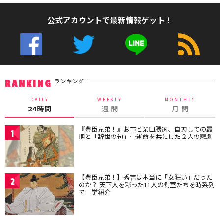
公式アカウントで最新情報ゲット！
ランキング
RANKING
DAILY
WEEKLY
MONTHLY
24時間
週 間
月 間
『豊臣兄弟！』お市と柴田勝家、自刃しての最
1
期と「辞世の句」…運命を共にした２人の悲劇
【豊臣兄弟！】秀吉は本当に「女狂い」だった
2
のか？ 天下人を彩った11人の側室たちを時系列
で一挙紹介