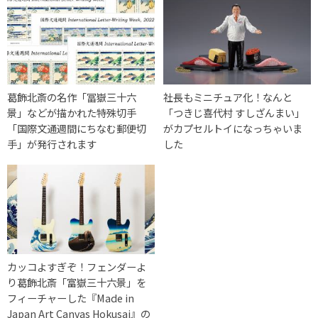
葛飾北斎の名作「冨嶽三十六
社長もミニチュア化！なんと
景」などが描かれた特殊切手
「つきじ喜代村 すしざんまい」
「国際文通週間にちなむ郵便切
がカプセルトイになっちゃいま
手」が発行されます
した
カッコよすぎぞ！フェンダーよ
り葛飾北斎「富嶽三十六景」を
フィーチャーした『Made in
Japan Art Canvas Hokusai』の