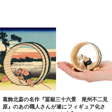
葛飾北斎の名作『冨嶽三十六景 尾州不二見
原』のあの職人さんが遂にフィギュア化さ