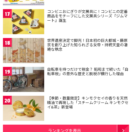
コンビニおにぎりが文房具に！コンビニの定番
17
商品をモチーフにした文房具シリーズ『ジムマ
ート』誕生
世界遺産決定で脚光！日本初の巨大都城・藤原
18
京を創り上げた知られざる女帝・持統天皇の凄
絶な執念
自転車を持つだけで税金？ 昭和まで続いた「自
19
転車税」の意外な歴史と脱税が横行した理由
【季節・数量限定】キンモクセイの香りを天然
20
精油で再現した「スチームクリーム キンモクセ
イ&茶」新登場
ランキングを表示