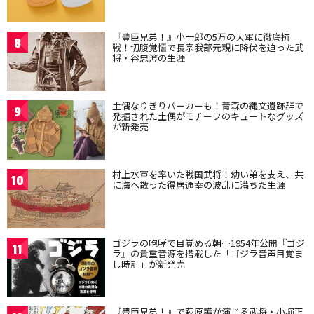
『豊臣兄弟！』小一郎の5万の大軍に徹底抗
8
戦！切腹覚悟で長宗我部元親に降伏を迫った武
将・谷忠澄の生涯
土偶なりきりパーカーも！青森の縄文遺跡群で
9
発掘された土偶がモチーフのキュートなグッズ
が新発売
村上水軍を率いた戦国武将！幼い弟を支え、共
10
に海へ散った得居通幸の波乱に満ちた生涯
ゴジラの咆哮で目覚める朝…1954年公開『ゴジ
11
ラ』の貴重音源を搭載した「ゴジラ音声目覚ま
し時計」が新発売
『豊臣兄弟！』で萩原護が演じる武将・小堀正