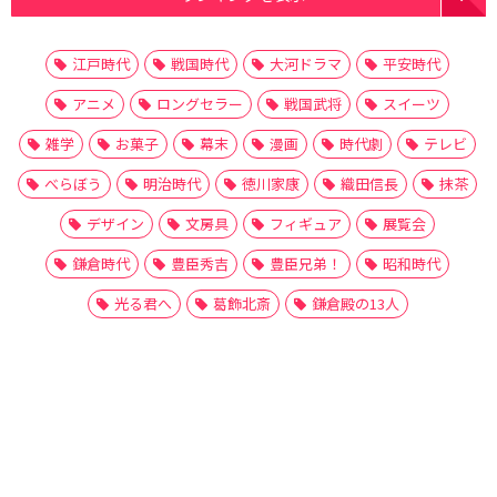
江戸時代
戦国時代
大河ドラマ
平安時代
アニメ
ロングセラー
戦国武将
スイーツ
雑学
お菓子
幕末
漫画
時代劇
テレビ
べらぼう
明治時代
徳川家康
織田信長
抹茶
デザイン
文房具
フィギュア
展覧会
鎌倉時代
豊臣秀吉
豊臣兄弟！
昭和時代
光る君へ
葛飾北斎
鎌倉殿の13人