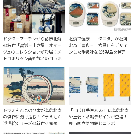
ドクターマーチンから葛飾北斎
北斎で健康！「タニタ」が葛飾
の名作「冨嶽三十六景」オマー
北斎『冨嶽三十六景』をデザイ
ジュのコレクションが登場！メ
ンした歩数計など6製品を発売
トロポリタン美術館とのコラボ
ドラえもんとのび太が葛飾北斎
「ほぼ日手帳2022」に葛飾北斎
の傑作に溶け込む！ドラえもん
や土偶・埴輪デザインが登場！
浮世絵シリーズの新作が発表
東京国立博物館とコラボ