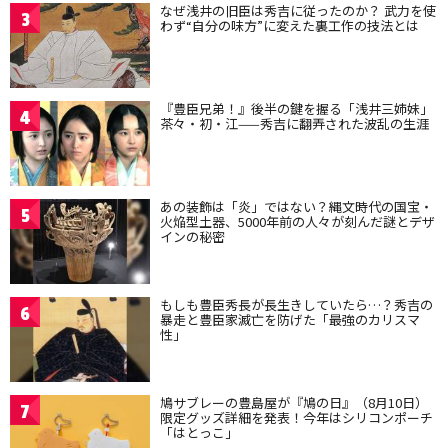
なぜ浅井の旧臣は秀吉に従ったのか？ 武力を使
3
わず“自分の味方”に変えた裏工作の技法とは
『豊臣兄弟！』後半の鍵を握る「浅井三姉妹」
4
茶々・初・江——秀吉に翻弄された波乱の生涯
あの装飾は「炎」ではない？縄文時代の国宝・
5
火焔型土器、5000年前の人々が刻んだ謎とデザ
インの秘密
もしも豊臣秀長が長生きしていたら…？秀吉の
6
暴走と豊臣家滅亡を防げた「最強のカリスマ
性」
鳩サブレーの豊島屋が『鳩の日』（8月10日）
7
限定グッズ詳細を発表！今年はシリコンポーチ
「はとっこ」