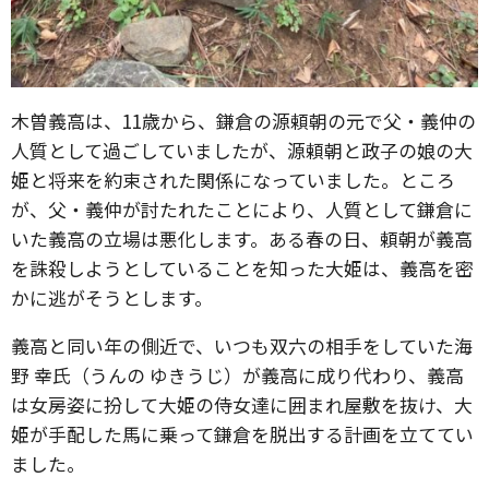
木曽義高は、11歳から、鎌倉の源頼朝の元で父・義仲の
人質として過ごしていましたが、源頼朝と政子の娘の大
姫と将来を約束された関係になっていました。ところ
が、父・義仲が討たれたことにより、人質として鎌倉に
いた義高の立場は悪化します。ある春の日、頼朝が義高
を誅殺しようとしていることを知った大姫は、義高を密
かに逃がそうとします。
義高と同い年の側近で、いつも双六の相手をしていた海
野 幸氏（うんの ゆきうじ）が義高に成り代わり、義高
は女房姿に扮して大姫の侍女達に囲まれ屋敷を抜け、大
姫が手配した馬に乗って鎌倉を脱出する計画を立ててい
ました。