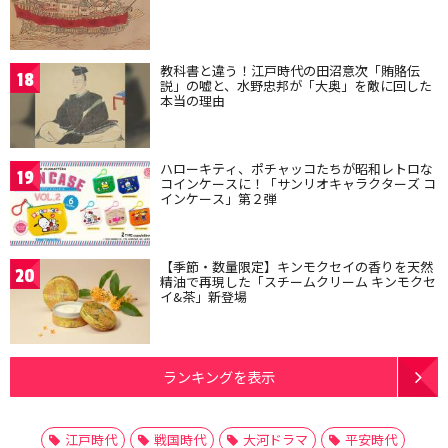
教科書と違う！江戸時代の田沼意次「賄賂伝
18
説」の嘘と、水野忠邦が「大奥」を敵に回した
本当の理由
ハローキティ、ポチャッコたちが昭和レトロな
19
コインケースに！「サンリオキャラクターズ コ
インケース」第２弾
【季節・数量限定】キンモクセイの香りを天然
20
精油で再現した「スチームクリーム キンモクセ
イ&茶」新登場
ランキングを表示
江戸時代
戦国時代
大河ドラマ
平安時代