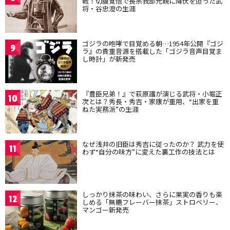
戦！切腹覚悟で長宗我部元親に降伏を迫った武
将・谷忠澄の生涯
ゴジラの咆哮で目覚める朝…1954年公開『ゴジ
9
ラ』の貴重音源を搭載した「ゴジラ音声目覚ま
し時計」が新発売
『豊臣兄弟！』で萩原護が演じる武将・小堀正
10
次とは？秀長・秀吉・家康が重用、“出家を重
ねた実務派”の生涯
なぜ浅井の旧臣は秀吉に従ったのか？ 武力を使
11
わず“自分の味方”に変えた裏工作の技法とは
しっかり抹茶の味わい、さらに果実の香りも楽
12
しめる「無糖フレーバー抹茶」ストロベリー、
マンゴー新発売