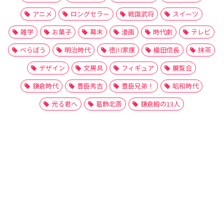
アニメ
ロングセラー
戦国武将
スイーツ
雑学
お菓子
幕末
漫画
時代劇
テレビ
べらぼう
明治時代
徳川家康
織田信長
抹茶
デザイン
文房具
フィギュア
展覧会
鎌倉時代
豊臣秀吉
豊臣兄弟！
昭和時代
光る君へ
葛飾北斎
鎌倉殿の13人