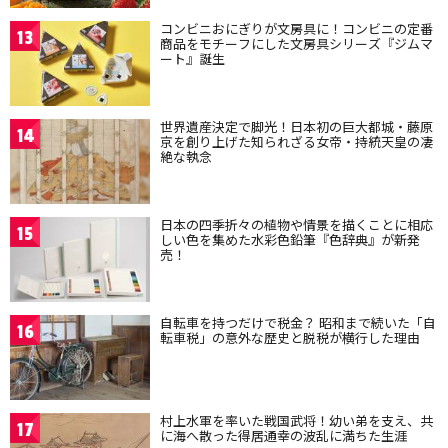
コンビニおにぎりが文房具に！コンビニの定番
13
商品をモチーフにした文房具シリーズ『ジムマ
ート』誕生
世界遺産決定で脚光！日本初の巨大都城・藤原
14
京を創り上げた知られざる女帝・持統天皇の凄
絶な執念
日本の四季折々の植物や情景を描くことに相応
15
しい色を集めた水彩色鉛筆『色辞典』が新発
売！
自転車を持つだけで税金？ 昭和まで続いた「自
16
転車税」の意外な歴史と脱税が横行した理由
村上水軍を率いた戦国武将！幼い弟を支え、共
17
に海へ散った得居通幸の波乱に満ちた生涯