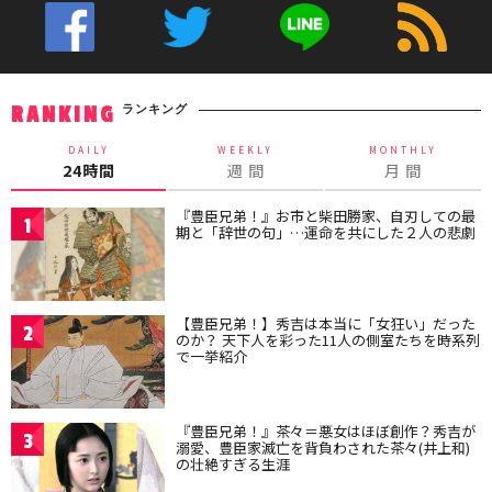
ランキング
RANKING
DAILY
WEEKLY
MONTHLY
24時間
週 間
月 間
『豊臣兄弟！』お市と柴田勝家、自刃しての最
1
期と「辞世の句」…運命を共にした２人の悲劇
【豊臣兄弟！】秀吉は本当に「女狂い」だった
2
のか？ 天下人を彩った11人の側室たちを時系列
で一挙紹介
『豊臣兄弟！』茶々＝悪女はほぼ創作？秀吉が
3
溺愛、豊臣家滅亡を背負わされた茶々(井上和)
の壮絶すぎる生涯