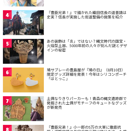
『豊臣兄弟！』で描かれた織田信長の道普請は
4
史実？信長が実施した街道整備の施策を紹介
あの装飾は「炎」ではない？縄文時代の国宝・
5
火焔型土器、5000年前の人々が刻んだ謎とデザ
インの秘密
鳩サブレーの豊島屋が『鳩の日』（8月10日）
6
限定グッズ詳細を発表！今年はシリコンポーチ
「はとっこ」
土偶なりきりパーカーも！青森の縄文遺跡群で
7
発掘された土偶がモチーフのキュートなグッズ
が新発売
『豊臣兄弟！』小一郎の5万の大軍に徹底抗
8