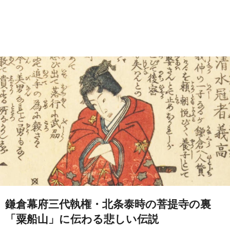
鎌倉幕府三代執権・北条泰時の菩提寺の裏
「粟船山」に伝わる悲しい伝説