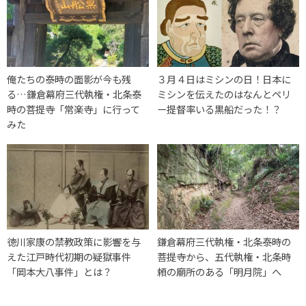
俺たちの泰時の面影が今も残
３月４日はミシンの日！日本に
る…鎌倉幕府三代執権・北条泰
ミシンを伝えたのはなんとペリ
時の菩提寺「常楽寺」に行って
ー提督率いる黒船だった！？
みた
徳川家康の禁教政策に影響を与
鎌倉幕府三代執権・北条泰時の
えた江戸時代初期の疑獄事件
菩提寺から、五代執権・北条時
「岡本大八事件」とは？
頼の廟所のある「明月院」へ