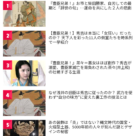
『豊臣兄弟！』お市と柴田勝家、自刃しての最
1
期と「辞世の句」…運命を共にした２人の悲劇
【豊臣兄弟！】秀吉は本当に「女狂い」だった
2
のか？ 天下人を彩った11人の側室たちを時系列
で一挙紹介
『豊臣兄弟！』茶々＝悪女はほぼ創作？秀吉が
3
溺愛、豊臣家滅亡を背負わされた茶々(井上和)
の壮絶すぎる生涯
なぜ浅井の旧臣は秀吉に従ったのか？ 武力を使
4
わず“自分の味方”に変えた裏工作の技法とは
あの装飾は「炎」ではない？縄文時代の国宝・
5
火焔型土器、5000年前の人々が刻んだ謎とデザ
インの秘密