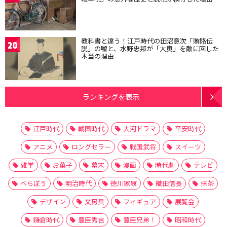
教科書と違う！江戸時代の田沼意次「賄賂伝
20
説」の嘘と、水野忠邦が「大奥」を敵に回した
本当の理由
ランキングを表示
江戸時代
戦国時代
大河ドラマ
平安時代
アニメ
ロングセラー
戦国武将
スイーツ
雑学
お菓子
幕末
漫画
時代劇
テレビ
べらぼう
明治時代
徳川家康
織田信長
抹茶
デザイン
文房具
フィギュア
展覧会
鎌倉時代
豊臣秀吉
豊臣兄弟！
昭和時代