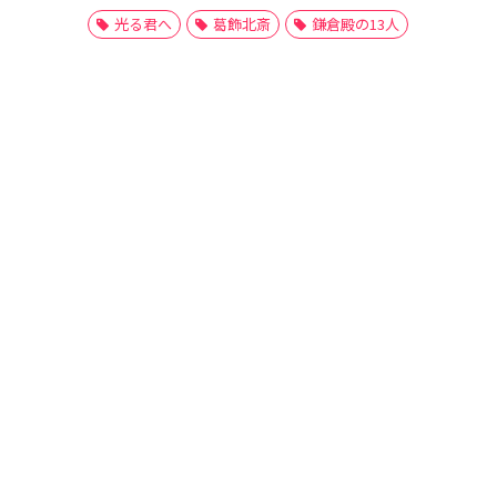
光る君へ
葛飾北斎
鎌倉殿の13人