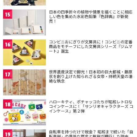
日本の四季折々の植物や情景を描くことに相応
15
しい色を集めた水彩色鉛筆『色辞典』が新発
売！
コンビニおにぎりが文房具に！コンビニの定番
16
商品をモチーフにした文房具シリーズ『ジムマ
ート』誕生
世界遺産決定で脚光！日本初の巨大都城・藤原
17
京を創り上げた知られざる女帝・持統天皇の凄
絶な執念
ハローキティ、ポチャッコたちが昭和レトロな
18
コインケースに！「サンリオキャラクターズ コ
インケース」第２弾
自転車を持つだけで税金？ 昭和まで続いた「自
19
転車税」の意外な歴史と脱税が横行した理由