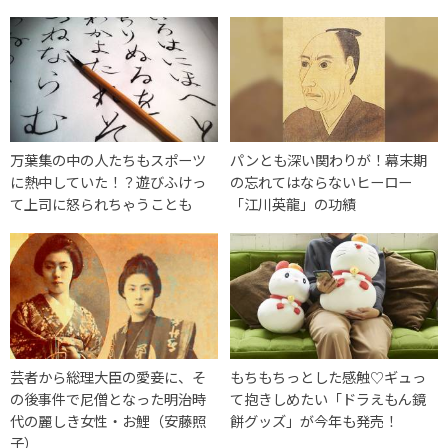
万葉集の中の人たちもスポーツ
パンとも深い関わりが！幕末期
に熱中していた！？遊びふけっ
の忘れてはならないヒーロー
て上司に怒られちゃうことも
「江川英龍」の功績
芸者から総理大臣の愛妾に、そ
もちもちっとした感触♡ギュっ
の後事件で尼僧となった明治時
て抱きしめたい「ドラえもん鏡
代の麗しき女性・お鯉（安藤照
餅グッズ」が今年も発売！
子）