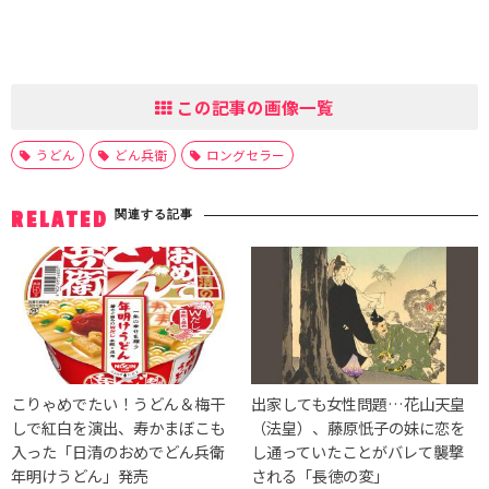
この記事の画像一覧
うどん
どん兵衛
ロングセラー
関連する記事
RELATED
こりゃめでたい！うどん＆梅干
出家しても女性問題…花山天皇
しで紅白を演出、寿かまぼこも
（法皇）、藤原忯子の妹に恋を
入った「日清のおめでどん兵衛
し通っていたことがバレて襲撃
年明けうどん」発売
される「長徳の変」