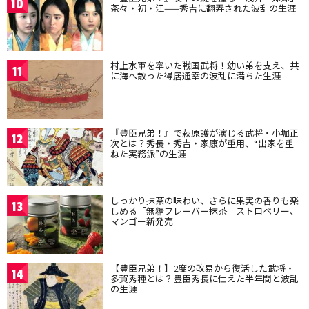
10
茶々・初・江——秀吉に翻弄された波乱の生涯
村上水軍を率いた戦国武将！幼い弟を支え、共
11
に海へ散った得居通幸の波乱に満ちた生涯
『豊臣兄弟！』で萩原護が演じる武将・小堀正
12
次とは？秀長・秀吉・家康が重用、“出家を重
ねた実務派”の生涯
しっかり抹茶の味わい、さらに果実の香りも楽
13
しめる「無糖フレーバー抹茶」ストロベリー、
マンゴー新発売
【豊臣兄弟！】2度の改易から復活した武将・
14
多賀秀種とは？豊臣秀長に仕えた半年間と波乱
の生涯