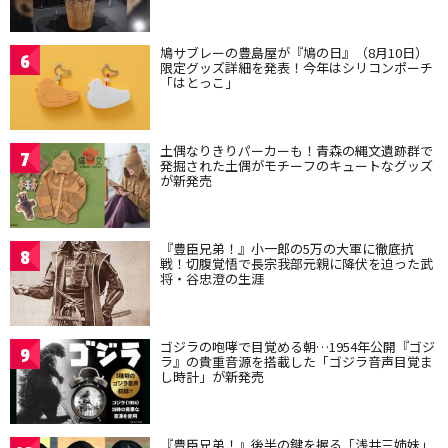
鳩サブレーの豊島屋が『鳩の日』（8月10日）
6
限定グッズ詳細を発表！今年はシリコンポーチ
「はとっこ」
土偶なりきりパーカーも！青森の縄文遺跡群で
7
発掘された土偶がモチーフのキュートなグッズ
が新発売
『豊臣兄弟！』小一郎の5万の大軍に徹底抗
8
戦！切腹覚悟で長宗我部元親に降伏を迫った武
将・谷忠澄の生涯
ゴジラの咆哮で目覚める朝…1954年公開『ゴジ
9
ラ』の貴重音源を搭載した「ゴジラ音声目覚ま
し時計」が新発売
『豊臣兄弟！』後半の鍵を握る「浅井三姉妹」