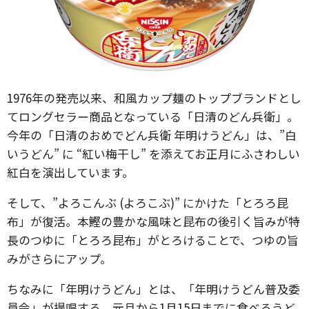
1976年の発売以来、和風カップ麺のトップブランドとし
てロングセラー商品となっている「日清のどん兵衛」。
今年の「日清のおめでどん兵衛 年明けうどん」は、”白
いうどん” に “紅い梅干し” を添えてお正月にふさわしい
紅白を演出しています。
そして、”よろこんぶ (よろこぶ)” にかけた「とろろ昆
布」が復活。本鰹の豊かな風味と昆布の後引く旨みが特
長のつゆに「とろろ昆布」がとろけることで、つゆの旨
みがさらにアップ。
ちなみに「年明けうどん」とは、「年明けうどん普及委
員会」が提唱する、元旦から1月15日までに食べるうど