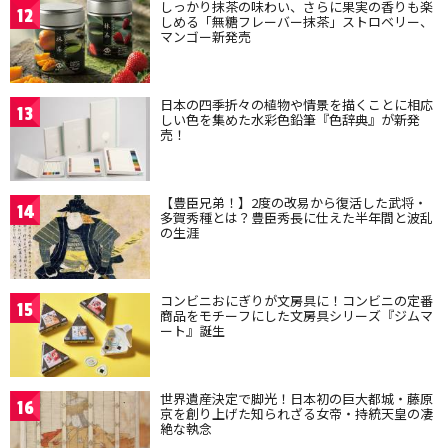
しっかり抹茶の味わい、さらに果実の香りも楽
12
しめる「無糖フレーバー抹茶」ストロベリー、
マンゴー新発売
日本の四季折々の植物や情景を描くことに相応
13
しい色を集めた水彩色鉛筆『色辞典』が新発
売！
【豊臣兄弟！】2度の改易から復活した武将・
14
多賀秀種とは？豊臣秀長に仕えた半年間と波乱
の生涯
コンビニおにぎりが文房具に！コンビニの定番
15
商品をモチーフにした文房具シリーズ『ジムマ
ート』誕生
世界遺産決定で脚光！日本初の巨大都城・藤原
16
京を創り上げた知られざる女帝・持統天皇の凄
絶な執念