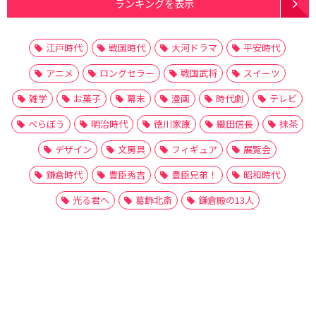
ランキングを表示
江戸時代
戦国時代
大河ドラマ
平安時代
アニメ
ロングセラー
戦国武将
スイーツ
雑学
お菓子
幕末
漫画
時代劇
テレビ
べらぼう
明治時代
徳川家康
織田信長
抹茶
デザイン
文房具
フィギュア
展覧会
鎌倉時代
豊臣秀吉
豊臣兄弟！
昭和時代
光る君へ
葛飾北斎
鎌倉殿の13人