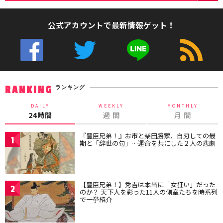
公式アカウントで最新情報ゲット！
ランキング
RANKING
DAILY
WEEKLY
MONTHLY
24時間
週 間
月 間
『豊臣兄弟！』お市と柴田勝家、自刃しての最
1
期と「辞世の句」…運命を共にした２人の悲劇
【豊臣兄弟！】秀吉は本当に「女狂い」だった
2
のか？ 天下人を彩った11人の側室たちを時系列
で一挙紹介