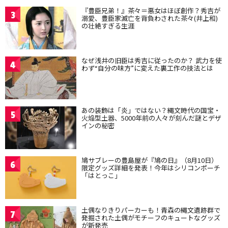
『豊臣兄弟！』茶々＝悪女はほぼ創作？秀吉が
3
溺愛、豊臣家滅亡を背負わされた茶々(井上和)
の壮絶すぎる生涯
なぜ浅井の旧臣は秀吉に従ったのか？ 武力を使
4
わず“自分の味方”に変えた裏工作の技法とは
あの装飾は「炎」ではない？縄文時代の国宝・
5
火焔型土器、5000年前の人々が刻んだ謎とデザ
インの秘密
鳩サブレーの豊島屋が『鳩の日』（8月10日）
6
限定グッズ詳細を発表！今年はシリコンポーチ
「はとっこ」
土偶なりきりパーカーも！青森の縄文遺跡群で
7
発掘された土偶がモチーフのキュートなグッズ
が新発売