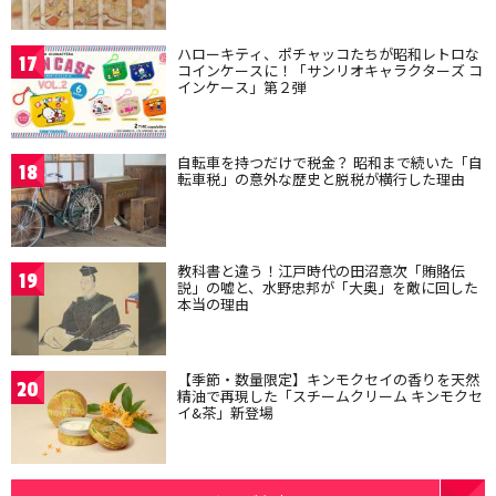
ハローキティ、ポチャッコたちが昭和レトロな
17
コインケースに！「サンリオキャラクターズ コ
インケース」第２弾
自転車を持つだけで税金？ 昭和まで続いた「自
18
転車税」の意外な歴史と脱税が横行した理由
教科書と違う！江戸時代の田沼意次「賄賂伝
19
説」の嘘と、水野忠邦が「大奥」を敵に回した
本当の理由
【季節・数量限定】キンモクセイの香りを天然
20
精油で再現した「スチームクリーム キンモクセ
イ&茶」新登場