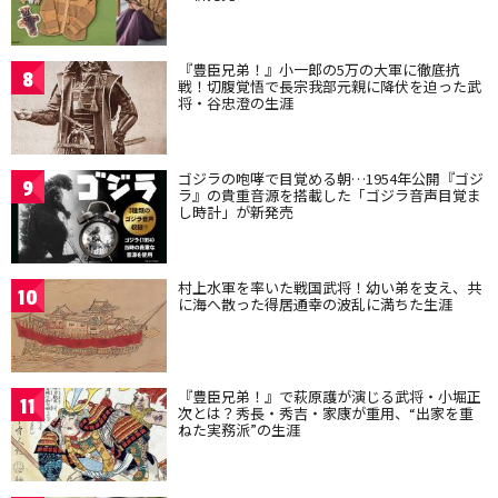
『豊臣兄弟！』小一郎の5万の大軍に徹底抗
8
戦！切腹覚悟で長宗我部元親に降伏を迫った武
将・谷忠澄の生涯
ゴジラの咆哮で目覚める朝…1954年公開『ゴジ
9
ラ』の貴重音源を搭載した「ゴジラ音声目覚ま
し時計」が新発売
村上水軍を率いた戦国武将！幼い弟を支え、共
10
に海へ散った得居通幸の波乱に満ちた生涯
『豊臣兄弟！』で萩原護が演じる武将・小堀正
11
次とは？秀長・秀吉・家康が重用、“出家を重
ねた実務派”の生涯