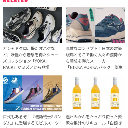
RELATED
ガシャドクロ、提灯オバケな
素敵なコンセプト！日本の建築
ど、妖怪から着想を得たシュー
現場とそこで働く人々の姿勢か
ズコレクション「YOKAI
ら着想を得たスニーカー
PACK」がミズノから登場
「NIKKA POKKA パック」誕生
百式もあるぞ！『機動戦士Zガン
温州みかんをたっぷり使った贅
ダム』に登場するモビルスーツ
沢な果汁のリキュール「白鶴 ま