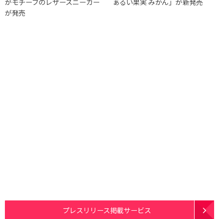
がモチーフのレザースニーカー
ぁるい果実 みかん」が新発売
が発売
プレスリリース掲載サービス