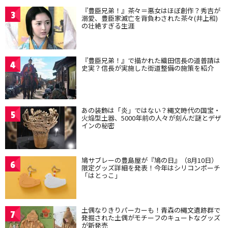
『豊臣兄弟！』茶々＝悪女はほぼ創作？秀吉が
3
溺愛、豊臣家滅亡を背負わされた茶々(井上和)
の壮絶すぎる生涯
『豊臣兄弟！』で描かれた織田信長の道普請は
4
史実？信長が実施した街道整備の施策を紹介
あの装飾は「炎」ではない？縄文時代の国宝・
5
火焔型土器、5000年前の人々が刻んだ謎とデザ
インの秘密
鳩サブレーの豊島屋が『鳩の日』（8月10日）
6
限定グッズ詳細を発表！今年はシリコンポーチ
「はとっこ」
土偶なりきりパーカーも！青森の縄文遺跡群で
7
発掘された土偶がモチーフのキュートなグッズ
が新発売