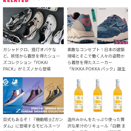
RELATED
ガシャドクロ、提灯オバケな
素敵なコンセプト！日本の建築
ど、妖怪から着想を得たシュー
現場とそこで働く人々の姿勢か
ズコレクション「YOKAI
ら着想を得たスニーカー
PACK」がミズノから登場
「NIKKA POKKA パック」誕生
百式もあるぞ！『機動戦士Zガン
温州みかんをたっぷり使った贅
ダム』に登場するモビルスーツ
沢な果汁のリキュール「白鶴 ま