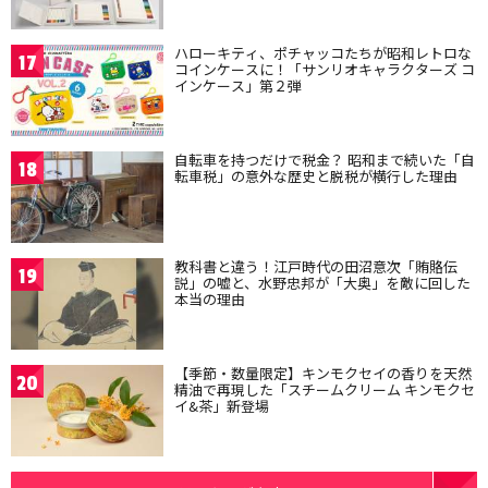
ハローキティ、ポチャッコたちが昭和レトロな
17
コインケースに！「サンリオキャラクターズ コ
インケース」第２弾
自転車を持つだけで税金？ 昭和まで続いた「自
18
転車税」の意外な歴史と脱税が横行した理由
教科書と違う！江戸時代の田沼意次「賄賂伝
19
説」の嘘と、水野忠邦が「大奥」を敵に回した
本当の理由
【季節・数量限定】キンモクセイの香りを天然
20
精油で再現した「スチームクリーム キンモクセ
イ&茶」新登場