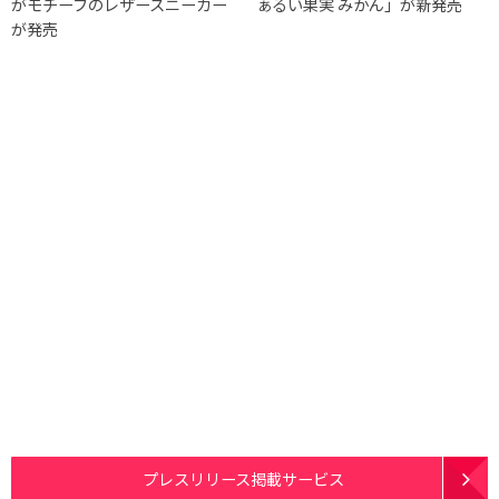
がモチーフのレザースニーカー
ぁるい果実 みかん」が新発売
が発売
プレスリリース掲載サービス