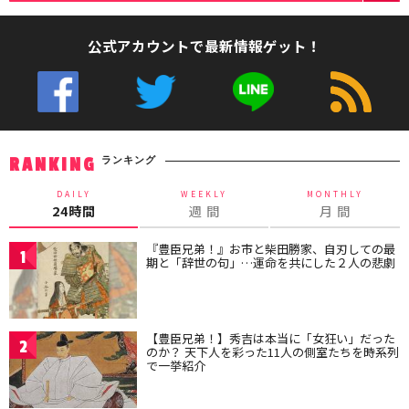
公式アカウントで最新情報ゲット！
ランキング
RANKING
DAILY
WEEKLY
MONTHLY
24時間
週 間
月 間
『豊臣兄弟！』お市と柴田勝家、自刃しての最
1
期と「辞世の句」…運命を共にした２人の悲劇
【豊臣兄弟！】秀吉は本当に「女狂い」だった
2
のか？ 天下人を彩った11人の側室たちを時系列
で一挙紹介