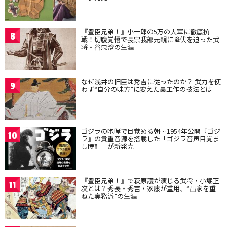
『豊臣兄弟！』小一郎の5万の大軍に徹底抗
8
戦！切腹覚悟で長宗我部元親に降伏を迫った武
将・谷忠澄の生涯
なぜ浅井の旧臣は秀吉に従ったのか？ 武力を使
9
わず“自分の味方”に変えた裏工作の技法とは
ゴジラの咆哮で目覚める朝…1954年公開『ゴジ
10
ラ』の貴重音源を搭載した「ゴジラ音声目覚ま
し時計」が新発売
『豊臣兄弟！』で萩原護が演じる武将・小堀正
11
次とは？秀長・秀吉・家康が重用、“出家を重
ねた実務派”の生涯