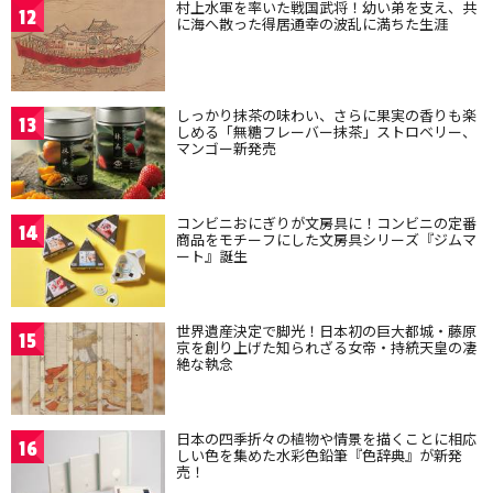
村上水軍を率いた戦国武将！幼い弟を支え、共
12
に海へ散った得居通幸の波乱に満ちた生涯
しっかり抹茶の味わい、さらに果実の香りも楽
13
しめる「無糖フレーバー抹茶」ストロベリー、
マンゴー新発売
コンビニおにぎりが文房具に！コンビニの定番
14
商品をモチーフにした文房具シリーズ『ジムマ
ート』誕生
世界遺産決定で脚光！日本初の巨大都城・藤原
15
京を創り上げた知られざる女帝・持統天皇の凄
絶な執念
日本の四季折々の植物や情景を描くことに相応
16
しい色を集めた水彩色鉛筆『色辞典』が新発
売！