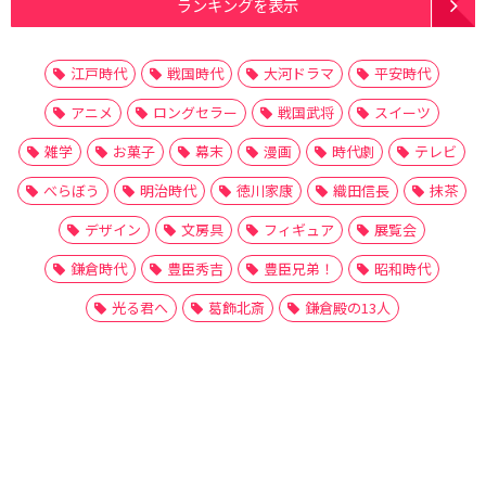
ランキングを表示
江戸時代
戦国時代
大河ドラマ
平安時代
アニメ
ロングセラー
戦国武将
スイーツ
雑学
お菓子
幕末
漫画
時代劇
テレビ
べらぼう
明治時代
徳川家康
織田信長
抹茶
デザイン
文房具
フィギュア
展覧会
鎌倉時代
豊臣秀吉
豊臣兄弟！
昭和時代
光る君へ
葛飾北斎
鎌倉殿の13人