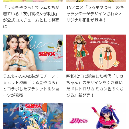
『うる星やつら』でラムたちが
TVアニメ「うる星やつら」のキ
着ている「友引高校女子制服」
ャラクターがデザインされたオ
が公式コスチュームとして発売
リジナル花札が登場！
に！
ラムちゃんの衣装がモチーフ！
昭和42年に誕生した初代「リカ
大ヒット漫画「うる星やつら」
ちゃん」のデザインを引き継い
とコラボしたブラレット＆ショ
だ『レトロリカ ミカン色のくち
ーツが発売
びる』新発売！