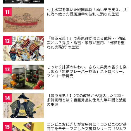
村上水軍を率いた戦国武将！幼い弟を支え、共
11
に海へ散った得居通幸の波乱に満ちた生涯
『豊臣兄弟！』で萩原護が演じる武将・小堀正
12
次とは？秀長・秀吉・家康が重用、“出家を重
ねた実務派”の生涯
しっかり抹茶の味わい、さらに果実の香りも楽
13
しめる「無糖フレーバー抹茶」ストロベリー、
マンゴー新発売
【豊臣兄弟！】2度の改易から復活した武将・
14
多賀秀種とは？豊臣秀長に仕えた半年間と波乱
の生涯
コンビニおにぎりが文房具に！コンビニの定番
15
商品をモチーフにした文房具シリーズ『ジムマ