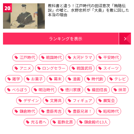
教科書と違う！江戸時代の田沼意次「賄賂伝
20
説」の嘘と、水野忠邦が「大奥」を敵に回した
本当の理由
ランキングを表示
江戸時代
戦国時代
大河ドラマ
平安時代
アニメ
ロングセラー
戦国武将
スイーツ
雑学
お菓子
幕末
漫画
時代劇
テレビ
べらぼう
明治時代
徳川家康
織田信長
抹茶
デザイン
文房具
フィギュア
展覧会
鎌倉時代
豊臣秀吉
豊臣兄弟！
昭和時代
光る君へ
葛飾北斎
鎌倉殿の13人