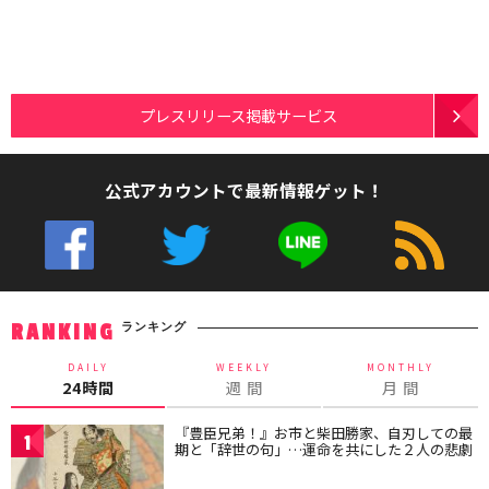
プレスリリース掲載サービス
公式アカウントで最新情報ゲット！
ランキング
RANKING
DAILY
WEEKLY
MONTHLY
24時間
週 間
月 間
『豊臣兄弟！』お市と柴田勝家、自刃しての最
1
期と「辞世の句」…運命を共にした２人の悲劇