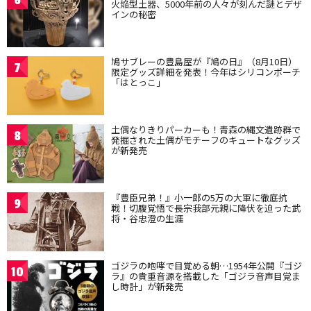
6
火焔型土器、5000年前の人々が刻んだ謎とデザ
インの秘密
鳩サブレーの豊島屋が『鳩の日』（8月10日）
7
限定グッズ詳細を発表！今年はシリコンポーチ
「はとっこ」
土偶なりきりパーカーも！青森の縄文遺跡群で
8
発掘された土偶がモチーフのキュートなグッズ
が新発売
『豊臣兄弟！』小一郎の5万の大軍に徹底抗
9
戦！切腹覚悟で長宗我部元親に降伏を迫った武
将・谷忠澄の生涯
ゴジラの咆哮で目覚める朝…1954年公開『ゴジ
10
ラ』の貴重音源を搭載した「ゴジラ音声目覚ま
し時計」が新発売