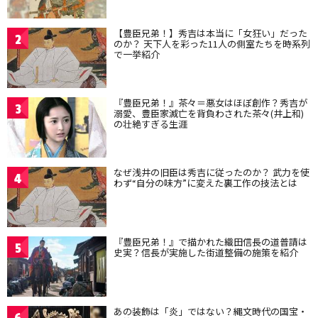
【豊臣兄弟！】秀吉は本当に「女狂い」だった
2
のか？ 天下人を彩った11人の側室たちを時系列
で一挙紹介
『豊臣兄弟！』茶々＝悪女はほぼ創作？秀吉が
3
溺愛、豊臣家滅亡を背負わされた茶々(井上和)
の壮絶すぎる生涯
なぜ浅井の旧臣は秀吉に従ったのか？ 武力を使
4
わず“自分の味方”に変えた裏工作の技法とは
『豊臣兄弟！』で描かれた織田信長の道普請は
5
史実？信長が実施した街道整備の施策を紹介
あの装飾は「炎」ではない？縄文時代の国宝・