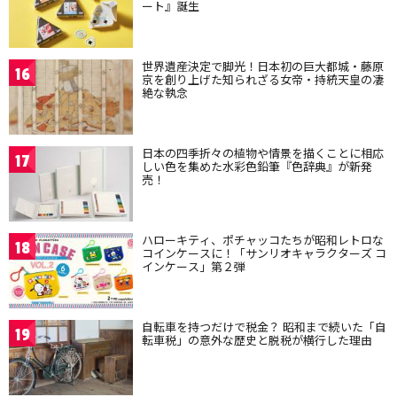
ート』誕生
世界遺産決定で脚光！日本初の巨大都城・藤原
16
京を創り上げた知られざる女帝・持統天皇の凄
絶な執念
日本の四季折々の植物や情景を描くことに相応
17
しい色を集めた水彩色鉛筆『色辞典』が新発
売！
ハローキティ、ポチャッコたちが昭和レトロな
18
コインケースに！「サンリオキャラクターズ コ
インケース」第２弾
自転車を持つだけで税金？ 昭和まで続いた「自
19
転車税」の意外な歴史と脱税が横行した理由