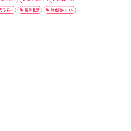
光る君へ
葛飾北斎
鎌倉殿の13人