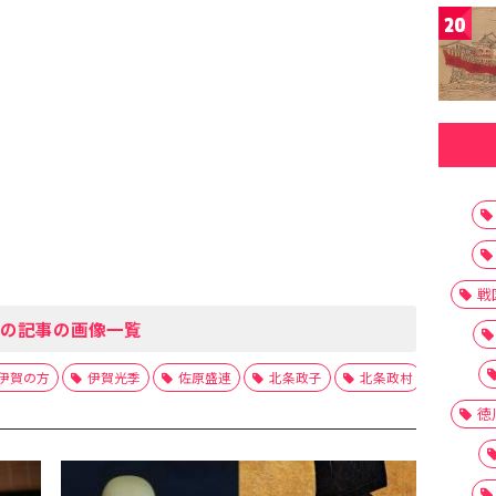
20
戦
の記事の画像一覧
伊賀の方
伊賀光季
佐原盛連
北条政子
北条政村
北条時
徳