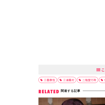
こ
三善康信
三浦義村
二階堂行政
関連する記事
RELATED