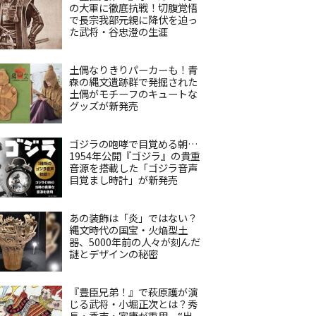
の大軍に徹底抗戦！切腹覚悟
で長宗我部元親に降伏を迫っ
た武将・谷忠澄の生涯
土偶なりきりパーカーも！青
森の縄文遺跡群で発掘された
土偶がモチーフのキュートな
グッズが新発売
ゴジラの咆哮で目覚める朝…
1954年公開『ゴジラ』の貴重
音源を搭載した「ゴジラ音声
目覚まし時計」が新発売
あの装飾は「炎」ではない？
縄文時代の国宝・火焔型土
器、5000年前の人々が刻んだ
謎とデザインの秘密
『豊臣兄弟！』で萩原護が演
じる武将・小堀正次とは？秀
長・秀吉・家康が重用、“出