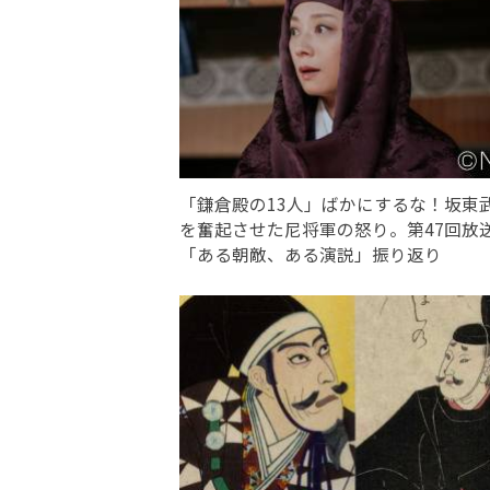
「鎌倉殿の13人」ばかにするな！坂東
を奮起させた尼将軍の怒り。第47回放
「ある朝敵、ある演説」振り返り