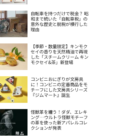
自転車を持つだけで税金？ 昭
和まで続いた「自転車税」の
意外な歴史と脱税が横行した
理由
【季節・数量限定】キンモク
セイの香りを天然精油で再現
した「スチームクリーム キン
モクセイ&茶」新登場
コンビニおにぎりが文房具
に！コンビニの定番商品をモ
チーフにした文房具シリーズ
『ジムマート』誕生
怪獣革を纏う！ダダ、エレキ
ング…ウルトラ怪獣モチーフ
の革を使った新アパレルコレ
クションが発表