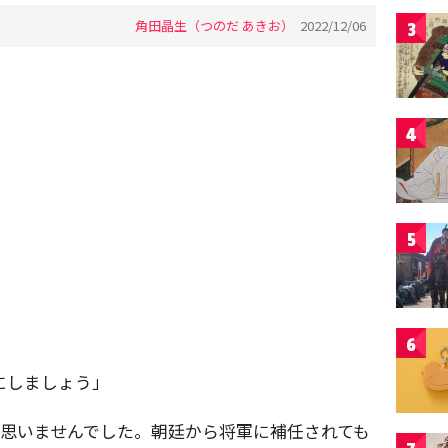
角田晶生（つのだ あきお）
2022/12/06
3
4
5
6
にしましょう」
は思いませんでした。朝廷から将軍に補任されても