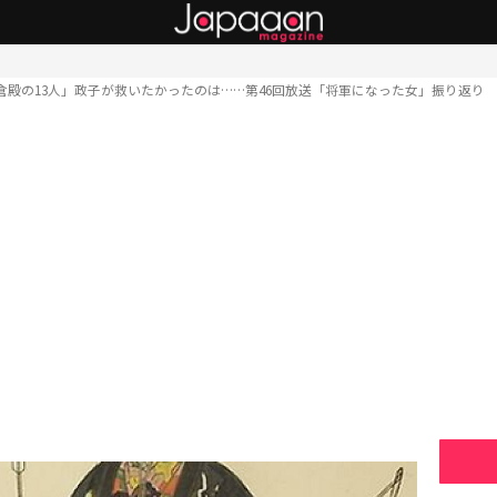
倉殿の13人」政子が救いたかったのは……第46回放送「将軍になった女」振り返り