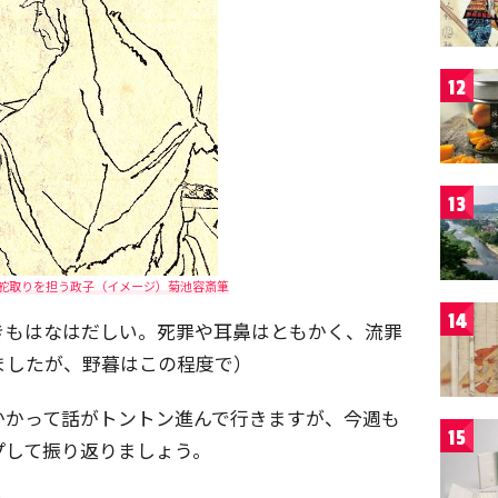
12
13
舵取りを担う政子（イメージ）菊池容斎筆
14
きもはなはだしい。死罪や耳鼻はともかく、流罪
ましたが、野暮はこの程度で）
かかって話がトントン進んで行きますが、今週も
15
プして振り返りましょう。