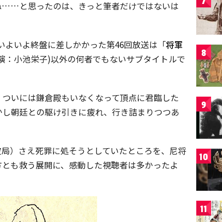
7
ね……と思ったのは、きっと筆者だけではないは
いよいよ終盤に差しかかった第46回放送は「
将軍
8
(演：小池栄子)以外の何者でもないサブタイトルで
、ついには鎌倉殿もいなくなって頂点に君臨した
9
かし朝廷との駆け引きに疲れ、行き詰まりつつあ
波局）さえ死罪に処そうとしていたところを、尼将
10
方とも救う展開に、感動した視聴者は多かったよ
11