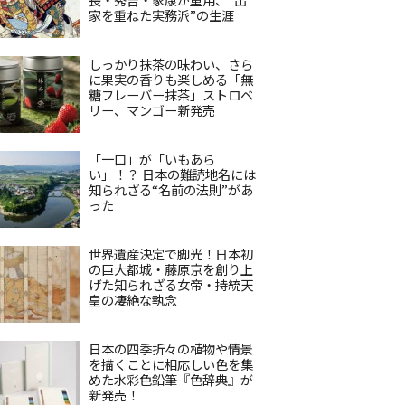
家を重ねた実務派”の生涯
しっかり抹茶の味わい、さら
に果実の香りも楽しめる「無
糖フレーバー抹茶」ストロベ
リー、マンゴー新発売
「一口」が「いもあら
い」！？ 日本の難読地名には
知られざる“名前の法則”があ
った
世界遺産決定で脚光！日本初
の巨大都城・藤原京を創り上
げた知られざる女帝・持統天
皇の凄絶な執念
日本の四季折々の植物や情景
を描くことに相応しい色を集
めた水彩色鉛筆『色辞典』が
新発売！