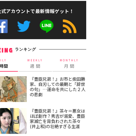
公式アカウントで最新情報ゲット！
ランキング
KING
ILY
WEEKLY
MONTHLY
4時間
週 間
月 間
『豊臣兄弟！』お市と柴田勝
家、自刃しての最期と「辞世
の句」…運命を共にした２人
の悲劇
『豊臣兄弟！』茶々＝悪女は
ほぼ創作？秀吉が溺愛、豊臣
家滅亡を背負わされた茶々
(井上和)の壮絶すぎる生涯