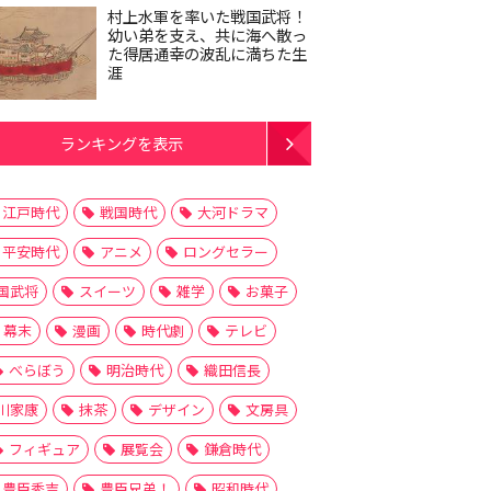
村上水軍を率いた戦国武将！
幼い弟を支え、共に海へ散っ
た得居通幸の波乱に満ちた生
涯
ランキングを表示
江戸時代
戦国時代
大河ドラマ
平安時代
アニメ
ロングセラー
国武将
スイーツ
雑学
お菓子
幕末
漫画
時代劇
テレビ
べらぼう
明治時代
織田信長
実
北条時房
北条泰時
北条義時
吾妻鏡
大河ドラマ
川家康
抹茶
デザイン
文房具
フィギュア
展覧会
鎌倉時代
豊臣秀吉
豊臣兄弟！
昭和時代