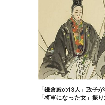
「鎌倉殿の13人」政子が
「将軍になった女」振り