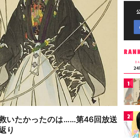
RAN
DA
2
1
2
救いたかったのは……第46回放送
返り