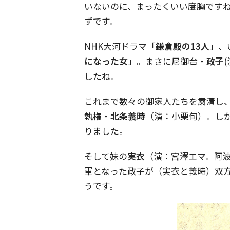
いないのに、まったくいい度胸です
ずです。
NHK大河ドラマ「
鎌倉殿の13人
」、
になった女
」。まさに尼御台・
政子
したね。
これまで数々の御家人たちを粛清し
執権・
北条義時
（演：小栗旬）。し
りました。
そして妹の
実衣
（演：宮澤エマ。阿
軍となった政子が（実衣と義時）双
うです。