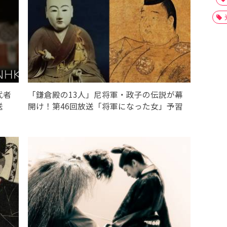
武者
「鎌倉殿の13人」尼将軍・政子の伝説が幕
送
開け！第46回放送「将軍になった女」予習