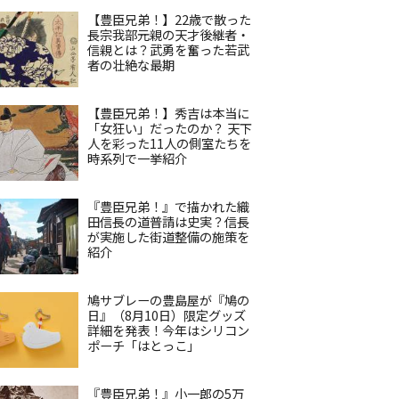
【豊臣兄弟！】22歳で散った
長宗我部元親の天才後継者・
信親とは？武勇を奮った若武
者の壮絶な最期
【豊臣兄弟！】秀吉は本当に
「女狂い」だったのか？ 天下
人を彩った11人の側室たちを
時系列で一挙紹介
『豊臣兄弟！』で描かれた織
田信長の道普請は史実？信長
が実施した街道整備の施策を
紹介
鳩サブレーの豊島屋が『鳩の
日』（8月10日）限定グッズ
詳細を発表！今年はシリコン
ポーチ「はとっこ」
『豊臣兄弟！』小一郎の5万