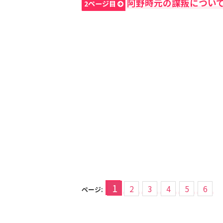
阿野時元の謀叛につい
2ページ目
1
2
3
4
5
6
ページ: