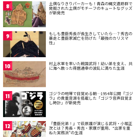
土偶なりきりパーカーも！青森の縄文遺跡群で
8
発掘された土偶がモチーフのキュートなグッズ
が新発売
もしも豊臣秀長が長生きしていたら…？秀吉の
9
暴走と豊臣家滅亡を防げた「最強のカリスマ
性」
村上水軍を率いた戦国武将！幼い弟を支え、共
10
に海へ散った得居通幸の波乱に満ちた生涯
ゴジラの咆哮で目覚める朝…1954年公開『ゴジ
11
ラ』の貴重音源を搭載した「ゴジラ音声目覚ま
し時計」が新発売
『豊臣兄弟！』で萩原護が演じる武将・小堀正
12
次とは？秀長・秀吉・家康が重用、“出家を重
ねた実務派”の生涯