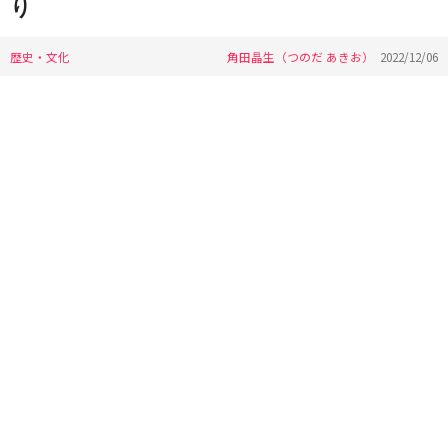
り
歴史・文化
角田晶生（つのだ あきお）
2022/12/06