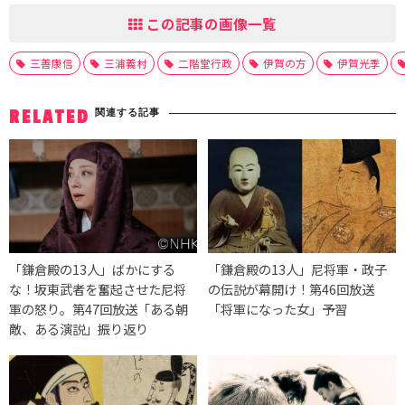
この記事の画像一覧
三善康信
三浦義村
二階堂行政
伊賀の方
伊賀光季
関連する記事
RELATED
「鎌倉殿の13人」ばかにする
「鎌倉殿の13人」尼将軍・政子
な！坂東武者を奮起させた尼将
の伝説が幕開け！第46回放送
軍の怒り。第47回放送「ある朝
「将軍になった女」予習
敵、ある演説」振り返り