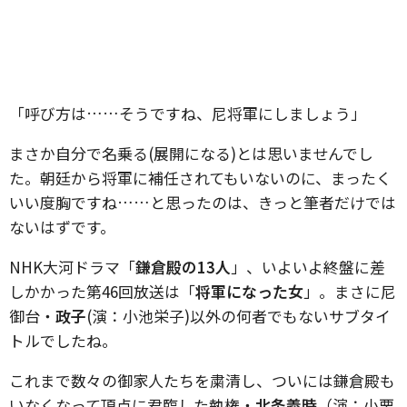
「呼び方は……そうですね、尼将軍にしましょう」
まさか自分で名乗る(展開になる)とは思いませんでし
た。朝廷から将軍に補任されてもいないのに、まったく
いい度胸ですね……と思ったのは、きっと筆者だけでは
ないはずです。
NHK大河ドラマ「
鎌倉殿の13人
」、いよいよ終盤に差
しかかった第46回放送は「
将軍になった女
」。まさに尼
御台・
政子
(演：小池栄子)以外の何者でもないサブタイ
トルでしたね。
これまで数々の御家人たちを粛清し、ついには鎌倉殿も
いなくなって頂点に君臨した執権・
北条義時
（演：小栗