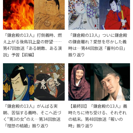
「鎌倉殿の13人」打倒義時、燃
「鎌倉殿の13人」ついに鎌倉殿
え上がる後鳥羽上皇の野望……
の鎌倉離れ？愛想を尽かした義
第47回放送「ある朝敵、ある演
時は…第44回放送「審判の日」
説」予習【前編】
振り返り
「鎌倉殿の13人」がんばる実
【最終回】「鎌倉殿の13人」義
朝、苦悩する義時、そこへ近づ
時たちに待ち受ける、それぞれ
く“第3の女”のえ…第34回放送
の結末。第48回放送「報いの
「理想の結婚」振り返り
時」振り返り