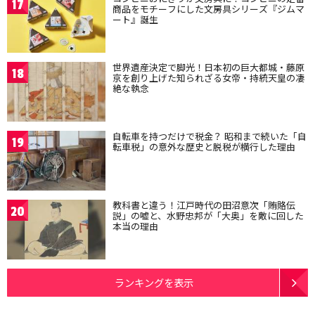
17
商品をモチーフにした文房具シリーズ『ジムマ
ート』誕生
世界遺産決定で脚光！日本初の巨大都城・藤原
18
京を創り上げた知られざる女帝・持統天皇の凄
絶な執念
自転車を持つだけで税金？ 昭和まで続いた「自
19
転車税」の意外な歴史と脱税が横行した理由
教科書と違う！江戸時代の田沼意次「賄賂伝
20
説」の嘘と、水野忠邦が「大奥」を敵に回した
本当の理由
ランキングを表示