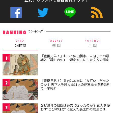
ランキング
RANKING
DAILY
WEEKLY
MONTHLY
24時間
週 間
月 間
『豊臣兄弟！』お市と柴田勝家、自刃しての最
1
期と「辞世の句」…運命を共にした２人の悲劇
【豊臣兄弟！】秀吉は本当に「女狂い」だった
2
のか？ 天下人を彩った11人の側室たちを時系列
で一挙紹介
なぜ浅井の旧臣は秀吉に従ったのか？ 武力を使
3
わず“自分の味方”に変えた裏工作の技法とは