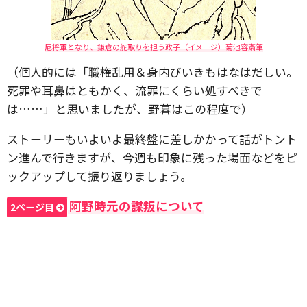
尼将軍となり、鎌倉の舵取りを担う政子（イメージ）菊池容斎筆
（個人的には「職権乱用＆身内びいきもはなはだしい。
死罪や耳鼻はともかく、流罪にくらい処すべきで
は……」と思いましたが、野暮はこの程度で）
ストーリーもいよいよ最終盤に差しかかって話がトント
ン進んで行きますが、今週も印象に残った場面などをピ
ックアップして振り返りましょう。
阿野時元の謀叛について
2ページ目