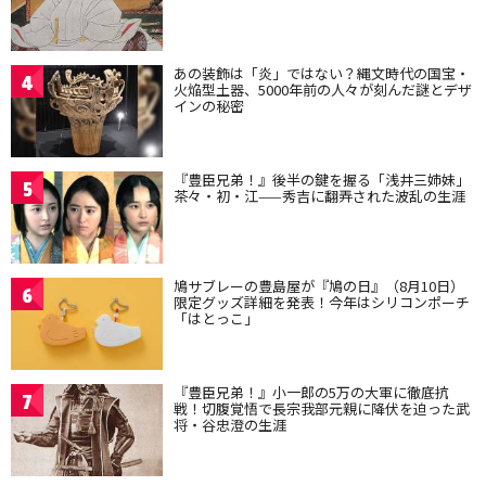
あの装飾は「炎」ではない？縄文時代の国宝・
4
火焔型土器、5000年前の人々が刻んだ謎とデザ
インの秘密
『豊臣兄弟！』後半の鍵を握る「浅井三姉妹」
5
茶々・初・江——秀吉に翻弄された波乱の生涯
鳩サブレーの豊島屋が『鳩の日』（8月10日）
6
限定グッズ詳細を発表！今年はシリコンポーチ
「はとっこ」
『豊臣兄弟！』小一郎の5万の大軍に徹底抗
7
戦！切腹覚悟で長宗我部元親に降伏を迫った武
将・谷忠澄の生涯