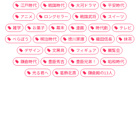
江戸時代
戦国時代
大河ドラマ
平安時代
アニメ
ロングセラー
戦国武将
スイーツ
雑学
お菓子
幕末
漫画
時代劇
テレビ
べらぼう
明治時代
徳川家康
織田信長
抹茶
デザイン
文房具
フィギュア
展覧会
鎌倉時代
豊臣秀吉
豊臣兄弟！
昭和時代
光る君へ
葛飾北斎
鎌倉殿の13人