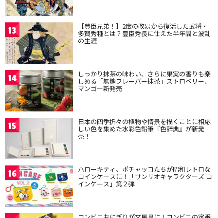
【豊臣兄弟！】2度の改易から復活した武将・
13
多賀秀種とは？豊臣秀長に仕えた半年間と波乱
の生涯
しっかり抹茶の味わい、さらに果実の香りも楽
14
しめる「無糖フレーバー抹茶」ストロベリー、
マンゴー新発売
日本の四季折々の植物や情景を描くことに相応
15
しい色を集めた水彩色鉛筆『色辞典』が新発
売！
ハローキティ、ポチャッコたちが昭和レトロな
16
コインケースに！「サンリオキャラクターズ コ
インケース」第２弾
コンビニおにぎりが文房具に！コンビニの定番