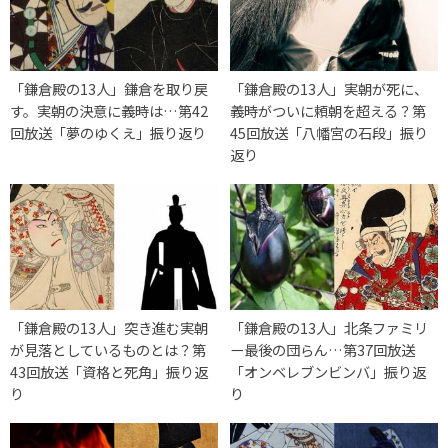
「鎌倉殿の13人」鎌倉を取り戻
「鎌倉殿の13人」実朝が死に、
す。実朝の決意に義時は…第42
義時がついに頼朝を超える？第
回放送「夢のゆくえ」振り返り
45回放送「八幡宮の石段」振り
返り
「鎌倉殿の13人」突き進む実朝
「鎌倉殿の13人」北条ファミリ
が見落としているものとは？第
ー最後の団らん…第37回放送
43回放送「資格と死角」振り返
「オンベレブンビンバ」振り返
り
り