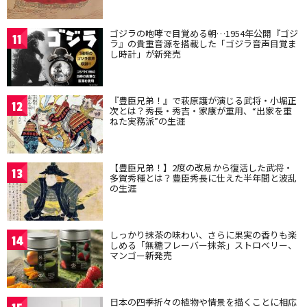
ゴジラの咆哮で目覚める朝…1954年公開『ゴジ
11
ラ』の貴重音源を搭載した「ゴジラ音声目覚ま
し時計」が新発売
『豊臣兄弟！』で萩原護が演じる武将・小堀正
12
次とは？秀長・秀吉・家康が重用、“出家を重
ねた実務派”の生涯
【豊臣兄弟！】2度の改易から復活した武将・
13
多賀秀種とは？豊臣秀長に仕えた半年間と波乱
の生涯
しっかり抹茶の味わい、さらに果実の香りも楽
14
しめる「無糖フレーバー抹茶」ストロベリー、
マンゴー新発売
日本の四季折々の植物や情景を描くことに相応