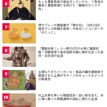
もしも豊臣秀長が長生きしていたら…？秀吉の
6
暴走と豊臣家滅亡を防げた「最強のカリスマ
性」
鳩サブレーの豊島屋が『鳩の日』（8月10日）
7
限定グッズ詳細を発表！今年はシリコンポーチ
「はとっこ」
『豊臣兄弟！』小一郎の5万の大軍に徹底抗
8
戦！切腹覚悟で長宗我部元親に降伏を迫った武
将・谷忠澄の生涯
土偶なりきりパーカーも！青森の縄文遺跡群で
9
発掘された土偶がモチーフのキュートなグッズ
が新発売
村上水軍を率いた戦国武将！幼い弟を支え、共
10
に海へ散った得居通幸の波乱に満ちた生涯