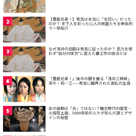
【豊臣兄弟！】秀吉は本当に「女狂い」だった
2
のか？ 天下人を彩った11人の側室たちを時系列
で一挙紹介
なぜ浅井の旧臣は秀吉に従ったのか？ 武力を使
3
わず“自分の味方”に変えた裏工作の技法とは
『豊臣兄弟！』後半の鍵を握る「浅井三姉妹」
4
茶々・初・江——秀吉に翻弄された波乱の生涯
あの装飾は「炎」ではない？縄文時代の国宝・
5
火焔型土器、5000年前の人々が刻んだ謎とデザ
インの秘密