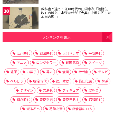
教科書と違う！江戸時代の田沼意次「賄賂伝
20
説」の嘘と、水野忠邦が「大奥」を敵に回した
本当の理由
ランキングを表示
江戸時代
戦国時代
大河ドラマ
平安時代
アニメ
ロングセラー
戦国武将
スイーツ
雑学
お菓子
幕末
漫画
時代劇
テレビ
べらぼう
明治時代
徳川家康
織田信長
抹茶
デザイン
文房具
フィギュア
展覧会
鎌倉時代
豊臣秀吉
豊臣兄弟！
昭和時代
光る君へ
葛飾北斎
鎌倉殿の13人