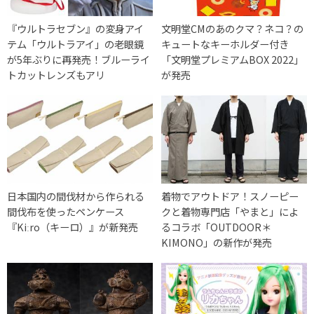
『ウルトラセブン』の変身アイ
文明堂CMのあのクマ？ネコ？の
テム「ウルトラアイ」の老眼鏡
キュートなキーホルダー付き
が5年ぶりに再発売！ブルーライ
「文明堂プレミアムBOX 2022」
トカットレンズもアリ
が発売
日本国内の間伐材から作られる
着物でアウトドア！スノーピー
間伐布を使ったペンケース
クと着物専門店「やまと」によ
『Kiːro（キーロ）』が新発売
るコラボ「OUTDOOR＊
KIMONO」の新作が発売