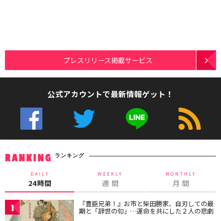
プレスリリース掲載サービス
公式アカウントで最新情報ゲット！
ランキング
RANKING
DAILY
WEEKLY
MONTHLY
24時間
週 間
月 間
『豊臣兄弟！』お市と柴田勝家、自刃しての最
1
期と「辞世の句」…運命を共にした２人の悲劇