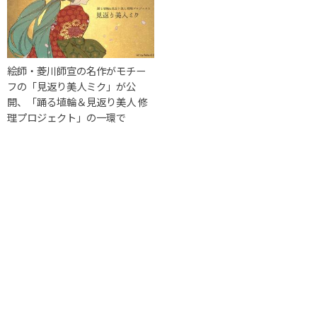
絵師・菱川師宣の名作がモチー
フの「見返り美人ミク」が公
開、「踊る埴輪＆見返り美人 修
理プロジェクト」の一環で