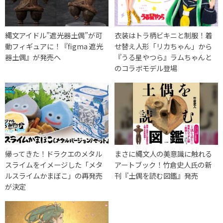
縄文アイドル”遮光器土偶”が可
衣装はトラ柄ビキニと制服！着
動フィギュアに！『figma 遮光
せ替え人形「リカちゃん」から
器土偶』が発売へ
『うる星やつら』ラムちゃんと
のコラボモデル登場
帰ってきた！ドラクエのメタル
まさに縄文人の美意識に触れる
スライムをイメージした「メタ
アートブック！竹倉史人氏の新
ルスライムかまぼこ」の再発売
刊『土偶を読む図鑑』発売
が決定