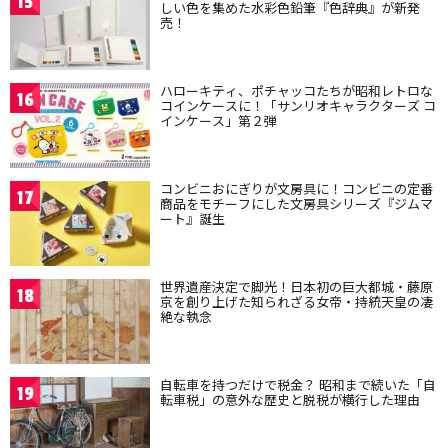
15
しい色を集めた水彩色鉛筆『色辞典』が新発
売！
ハローキティ、ポチャッコたちが昭和レトロな
16
コインケースに！「サンリオキャラクターズ コ
インケース」第２弾
コンビニおにぎりが文房具に！コンビニの定番
17
商品をモチーフにした文房具シリーズ『ジムマ
ート』誕生
世界遺産決定で脚光！日本初の巨大都城・藤原
18
京を創り上げた知られざる女帝・持統天皇の凄
絶な執念
自転車を持つだけで税金？ 昭和まで続いた「自
19
転車税」の意外な歴史と脱税が横行した理由