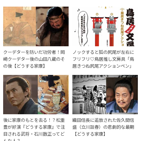
クーデターを防いだ功労者！岡
ノックすると狐の尻尾が左右に
崎クーデター後の山田八蔵のそ
フリフリ♡鳥居推し文房具「鳥
の後【どうする家康】
居きつね尻尾アクションペン」
後に家康のもとを去る！？松重
織田信長に追放された佐久間信
豊が好演『どうする家康』で注
盛（立川談春）の悲劇的な最期
目される武将・石川数正ってど
【どうする家康】
んな人？