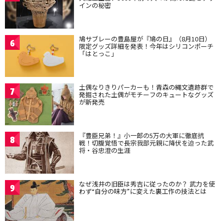
インの秘密
鳩サブレーの豊島屋が『鳩の日』（8月10日）
6
限定グッズ詳細を発表！今年はシリコンポーチ
「はとっこ」
土偶なりきりパーカーも！青森の縄文遺跡群で
7
発掘された土偶がモチーフのキュートなグッズ
が新発売
『豊臣兄弟！』小一郎の5万の大軍に徹底抗
8
戦！切腹覚悟で長宗我部元親に降伏を迫った武
将・谷忠澄の生涯
なぜ浅井の旧臣は秀吉に従ったのか？ 武力を使
9
わず“自分の味方”に変えた裏工作の技法とは