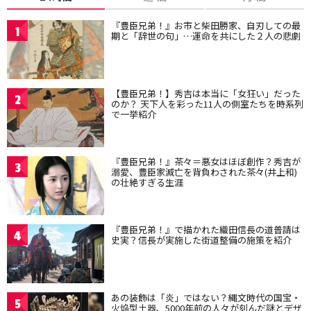
『豊臣兄弟！』お市と柴田勝家、自刃しての最
1
期と「辞世の句」…運命を共にした２人の悲劇
【豊臣兄弟！】秀吉は本当に「女狂い」だった
2
のか？ 天下人を彩った11人の側室たちを時系列
で一挙紹介
『豊臣兄弟！』茶々＝悪女はほぼ創作？秀吉が
3
溺愛、豊臣家滅亡を背負わされた茶々(井上和)
の壮絶すぎる生涯
『豊臣兄弟！』で描かれた織田信長の道普請は
4
史実？信長が実施した街道整備の施策を紹介
あの装飾は「炎」ではない？縄文時代の国宝・
5
火焔型土器、5000年前の人々が刻んだ謎とデザ