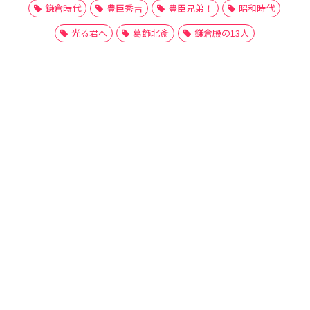
鎌倉時代
豊臣秀吉
豊臣兄弟！
昭和時代
光る君へ
葛飾北斎
鎌倉殿の13人