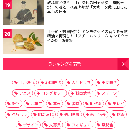
教科書と違う！江戸時代の田沼意次「賄賂伝
19
説」の嘘と、水野忠邦が「大奥」を敵に回した
本当の理由
【季節・数量限定】キンモクセイの香りを天然
20
精油で再現した「スチームクリーム キンモクセ
イ&茶」新登場
ランキングを表示
江戸時代
戦国時代
大河ドラマ
平安時代
アニメ
ロングセラー
戦国武将
スイーツ
雑学
お菓子
幕末
漫画
時代劇
テレビ
べらぼう
明治時代
徳川家康
織田信長
抹茶
デザイン
文房具
フィギュア
展覧会