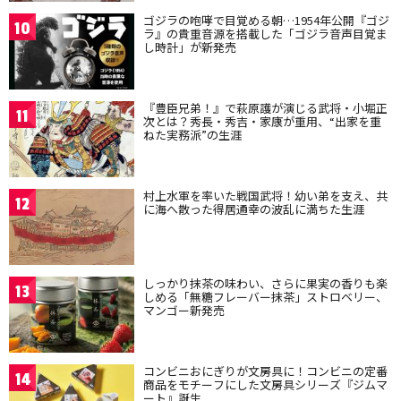
ゴジラの咆哮で目覚める朝…1954年公開『ゴジ
10
ラ』の貴重音源を搭載した「ゴジラ音声目覚ま
し時計」が新発売
『豊臣兄弟！』で萩原護が演じる武将・小堀正
11
次とは？秀長・秀吉・家康が重用、“出家を重
ねた実務派”の生涯
村上水軍を率いた戦国武将！幼い弟を支え、共
12
に海へ散った得居通幸の波乱に満ちた生涯
しっかり抹茶の味わい、さらに果実の香りも楽
13
しめる「無糖フレーバー抹茶」ストロベリー、
マンゴー新発売
コンビニおにぎりが文房具に！コンビニの定番
14
商品をモチーフにした文房具シリーズ『ジムマ
ート』誕生