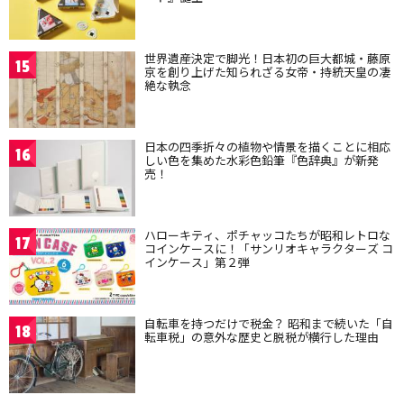
世界遺産決定で脚光！日本初の巨大都城・藤原
15
京を創り上げた知られざる女帝・持統天皇の凄
絶な執念
日本の四季折々の植物や情景を描くことに相応
16
しい色を集めた水彩色鉛筆『色辞典』が新発
売！
ハローキティ、ポチャッコたちが昭和レトロな
17
コインケースに！「サンリオキャラクターズ コ
インケース」第２弾
自転車を持つだけで税金？ 昭和まで続いた「自
18
転車税」の意外な歴史と脱税が横行した理由