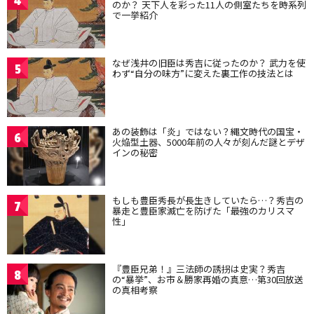
4
のか？ 天下人を彩った11人の側室たちを時系列
で一挙紹介
なぜ浅井の旧臣は秀吉に従ったのか？ 武力を使
5
わず“自分の味方”に変えた裏工作の技法とは
あの装飾は「炎」ではない？縄文時代の国宝・
6
火焔型土器、5000年前の人々が刻んだ謎とデザ
インの秘密
もしも豊臣秀長が長生きしていたら…？秀吉の
7
暴走と豊臣家滅亡を防げた「最強のカリスマ
性」
『豊臣兄弟！』三法師の誘拐は史実？秀吉
8
の“暴挙”、お市＆勝家再婚の真意…第30回放送
の真相考察