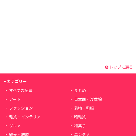
トップに戻る
カテゴリー
すべての記事
まとめ
アート
日本画・浮世絵
ファッション
着物・和服
雑貨・インテリア
和雑貨
グルメ
和菓子
観光・地域
エンタメ