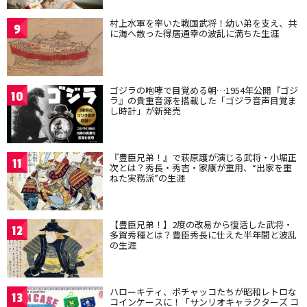
村上水軍を率いた戦国武将！幼い弟を支え、共
9
に海へ散った得居通幸の波乱に満ちた生涯
ゴジラの咆哮で目覚める朝…1954年公開『ゴジ
10
ラ』の貴重音源を搭載した「ゴジラ音声目覚ま
し時計」が新発売
『豊臣兄弟！』で萩原護が演じる武将・小堀正
11
次とは？秀長・秀吉・家康が重用、“出家を重
ねた実務派”の生涯
【豊臣兄弟！】2度の改易から復活した武将・
12
多賀秀種とは？豊臣秀長に仕えた半年間と波乱
の生涯
ハローキティ、ポチャッコたちが昭和レトロな
13
コインケースに！「サンリオキャラクターズ コ