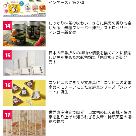
インケース」第２弾
しっかり抹茶の味わい、さらに果実の香りも楽
14
しめる「無糖フレーバー抹茶」ストロベリー、
マンゴー新発売
日本の四季折々の植物や情景を描くことに相応
15
しい色を集めた水彩色鉛筆『色辞典』が新発
売！
コンビニおにぎりが文房具に！コンビニの定番
16
商品をモチーフにした文房具シリーズ『ジムマ
ート』誕生
世界遺産決定で脚光！日本初の巨大都城・藤原
17
京を創り上げた知られざる女帝・持統天皇の凄
絶な執念