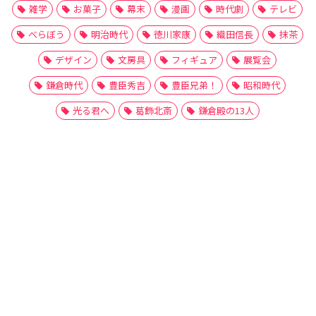
雑学
お菓子
幕末
漫画
時代劇
テレビ
べらぼう
明治時代
徳川家康
織田信長
抹茶
デザイン
文房具
フィギュア
展覧会
鎌倉時代
豊臣秀吉
豊臣兄弟！
昭和時代
光る君へ
葛飾北斎
鎌倉殿の13人