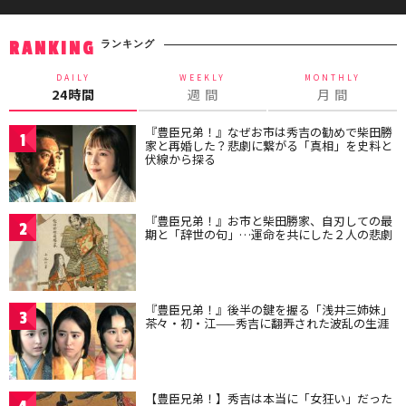
ランキング
RANKING
DAILY
WEEKLY
MONTHLY
24時間
週 間
月 間
『豊臣兄弟！』なぜお市は秀吉の勧めで柴田勝
1
家と再婚した？悲劇に繋がる「真相」を史料と
伏線から探る
『豊臣兄弟！』お市と柴田勝家、自刃しての最
2
期と「辞世の句」…運命を共にした２人の悲劇
『豊臣兄弟！』後半の鍵を握る「浅井三姉妹」
3
茶々・初・江——秀吉に翻弄された波乱の生涯
【豊臣兄弟！】秀吉は本当に「女狂い」だった