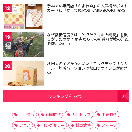
手ぬぐい専門店「かまわぬ」の人気柄がポスト
18
カードに『かまわぬ POSTCARD BOOK』発売
なぜ織田信長らは「欠点だらけの火縄銃」を欲
19
しがったのか？ 弱点だらけの新兵器が戦の常識
を変えた理由
秋田犬の子犬がかわいい！ヨックモック「シガ
20
ール」地域バージョンの秋田デザイン缶が新発
売
ランキングを表示
江戸時代
戦国時代
大河ドラマ
平安時代
アニメ
ロングセラー
戦国武将
スイーツ