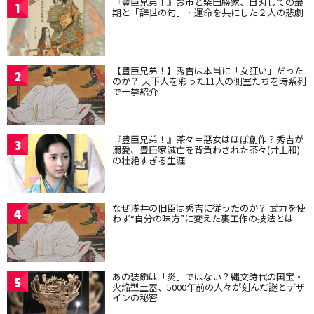
『豊臣兄弟！』お市と柴田勝家、自刃しての最
1
期と「辞世の句」…運命を共にした２人の悲劇
【豊臣兄弟！】秀吉は本当に「女狂い」だった
2
のか？ 天下人を彩った11人の側室たちを時系列
で一挙紹介
『豊臣兄弟！』茶々＝悪女はほぼ創作？秀吉が
3
溺愛、豊臣家滅亡を背負わされた茶々(井上和)
の壮絶すぎる生涯
なぜ浅井の旧臣は秀吉に従ったのか？ 武力を使
4
わず“自分の味方”に変えた裏工作の技法とは
あの装飾は「炎」ではない？縄文時代の国宝・
5
火焔型土器、5000年前の人々が刻んだ謎とデザ
インの秘密