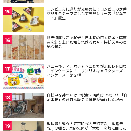
コンビニおにぎりが文房具に！コンビニの定番
15
商品をモチーフにした文房具シリーズ『ジムマ
ート』誕生
世界遺産決定で脚光！日本初の巨大都城・藤原
16
京を創り上げた知られざる女帝・持統天皇の凄
絶な執念
ハローキティ、ポチャッコたちが昭和レトロな
17
コインケースに！「サンリオキャラクターズ コ
インケース」第２弾
自転車を持つだけで税金？ 昭和まで続いた「自
18
転車税」の意外な歴史と脱税が横行した理由
教科書と違う！江戸時代の田沼意次「賄賂伝
19
説」の嘘と、水野忠邦が「大奥」を敵に回した