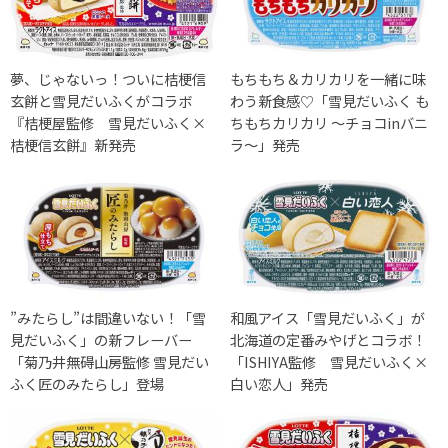
夢、じゃないっ！ついに桔梗信
もちもち＆カリカリを一緒に味
玄餅と雪見だいふくがコラボ
わう新食感♡「雪見だいふく も
『桔梗屋監修 雪見だいふく×
ちもちカリカリ ～チョコinバニ
桔梗信玄餅』新発売
ラ～」発売
”みたらし”は間違いない！「雪
和風アイス「雪見だいふく」が
見だいふく」の新フレーバー
北海道の定番みやげとコラボ！
「菊乃井無碍山房監修 雪見だい
「ISHIYA監修 雪見だいふく×
ふく匠のみたらし」登場
白い恋人」発売