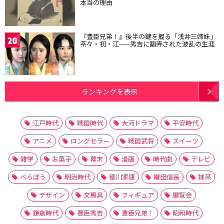
本当の理由
『豊臣兄弟！』後半の鍵を握る「浅井三姉妹」
20
茶々・初・江——秀吉に翻弄された波乱の生涯
ランキングを表示
江戸時代
戦国時代
大河ドラマ
平安時代
アニメ
ロングセラー
戦国武将
スイーツ
雑学
お菓子
幕末
漫画
時代劇
テレビ
べらぼう
明治時代
徳川家康
織田信長
抹茶
デザイン
文房具
フィギュア
展覧会
鎌倉時代
豊臣秀吉
豊臣兄弟！
昭和時代