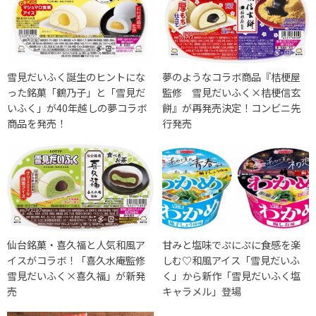
雪見だいふく誕生のヒントにな
夢のようなコラボ商品『桔梗屋
った銘菓「鶴乃子」と「雪見だ
監修 雪見だいふく×桔梗信玄
いふく」が40年越しの夢コラボ
餅』が再発売決定！コンビニ先
商品を発売！
行発売
仙台銘菓・喜久福と人気和風ア
甘みと塩味でぷにぷに食感を楽
イスがコラボ！「喜久水庵監修
しむ♡和風アイス「雪見だいふ
雪見だいふく×喜久福」が新発
く」から新作「雪見だいふく塩
売
キャラメル」登場