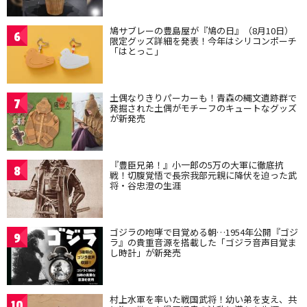
鳩サブレーの豊島屋が『鳩の日』（8月10日）
6
限定グッズ詳細を発表！今年はシリコンポーチ
「はとっこ」
土偶なりきりパーカーも！青森の縄文遺跡群で
7
発掘された土偶がモチーフのキュートなグッズ
が新発売
『豊臣兄弟！』小一郎の5万の大軍に徹底抗
8
戦！切腹覚悟で長宗我部元親に降伏を迫った武
将・谷忠澄の生涯
ゴジラの咆哮で目覚める朝…1954年公開『ゴジ
9
ラ』の貴重音源を搭載した「ゴジラ音声目覚ま
し時計」が新発売
村上水軍を率いた戦国武将！幼い弟を支え、共
10