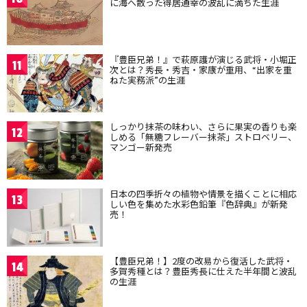
に海へ散った得居通幸の波乱に満ちた生涯
『豊臣兄弟！』で萩原護が演じる武将・小堀正
11
次とは？秀長・秀吉・家康が重用、“出家を重
ねた実務派”の生涯
しっかり抹茶の味わい、さらに果実の香りも楽
12
しめる「無糖フレーバー抹茶」ストロベリー、
マンゴー新発売
日本の四季折々の植物や情景を描くことに相応
13
しい色を集めた水彩色鉛筆『色辞典』が新発
売！
【豊臣兄弟！】2度の改易から復活した武将・
14
多賀秀種とは？豊臣秀長に仕えた半年間と波乱
の生涯