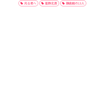
光る君へ
葛飾北斎
鎌倉殿の13人