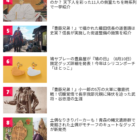
4
のか？ 天下人を彩った11人の側室たちを時系列
で一挙紹介
『豊臣兄弟！』で描かれた織田信長の道普請は
5
史実？信長が実施した街道整備の施策を紹介
鳩サブレーの豊島屋が『鳩の日』（8月10日）
6
限定グッズ詳細を発表！今年はシリコンポーチ
「はとっこ」
『豊臣兄弟！』小一郎の5万の大軍に徹底抗
7
戦！切腹覚悟で長宗我部元親に降伏を迫った武
将・谷忠澄の生涯
土偶なりきりパーカーも！青森の縄文遺跡群で
8
発掘された土偶がモチーフのキュートなグッズ
が新発売