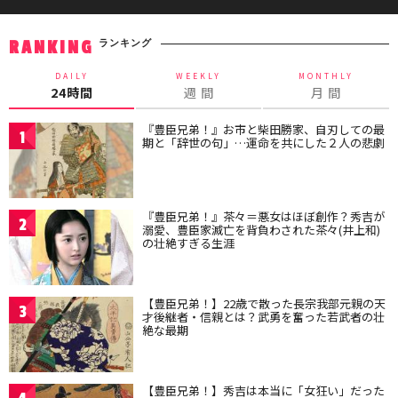
ランキング
RANKING
DAILY
WEEKLY
MONTHLY
24時間
週 間
月 間
『豊臣兄弟！』お市と柴田勝家、自刃しての最
1
期と「辞世の句」…運命を共にした２人の悲劇
『豊臣兄弟！』茶々＝悪女はほぼ創作？秀吉が
2
溺愛、豊臣家滅亡を背負わされた茶々(井上和)
の壮絶すぎる生涯
【豊臣兄弟！】22歳で散った長宗我部元親の天
3
才後継者・信親とは？武勇を奮った若武者の壮
絶な最期
【豊臣兄弟！】秀吉は本当に「女狂い」だった