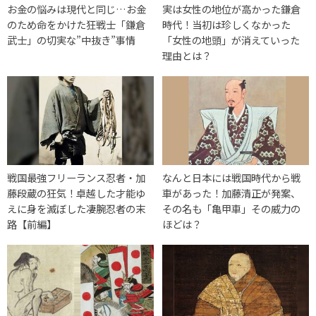
お金の悩みは現代と同じ…お金
実は女性の地位が高かった鎌倉
のため命をかけた狂戦士「鎌倉
時代！当初は珍しくなかった
武士」の切実な”中抜き”事情
「女性の地頭」が消えていった
理由とは？
戦国最強フリーランス忍者・加
なんと日本には戦国時代から戦
藤段蔵の狂気！卓越した才能ゆ
車があった！加藤清正が発案、
えに身を滅ぼした凄腕忍者の末
その名も「亀甲車」その威力の
路【前編】
ほどは？