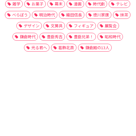
雑学
お菓子
幕末
漫画
時代劇
テレビ
べらぼう
明治時代
織田信長
徳川家康
抹茶
デザイン
文房具
フィギュア
展覧会
鎌倉時代
豊臣秀吉
豊臣兄弟！
昭和時代
光る君へ
葛飾北斎
鎌倉殿の13人