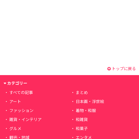
トップに戻る
カテゴリー
すべての記事
まとめ
アート
日本画・浮世絵
ファッション
着物・和服
雑貨・インテリア
和雑貨
グルメ
和菓子
観光・地域
エンタメ