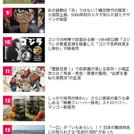
あの装飾は「炎」ではない？縄文時代の国宝・
9
火焔型土器、5000年前の人々が刻んだ謎とデザ
インの秘密
ゴジラの咆哮で目覚める朝…1954年公開『ゴジ
10
ラ』の貴重音源を搭載した「ゴジラ音声目覚ま
し時計」が新発売
『豊臣兄弟！』で萩原護が演じる武将・小堀正
11
次とは？秀長・秀吉・家康が重用、“出家を重
ねた実務派”の生涯
しっかり抹茶の味わい、さらに果実の香りも楽
12
しめる「無糖フレーバー抹茶」ストロベリー、
マンゴー新発売
「一口」が「いもあらい」！？ 日本の難読地名
13
には知られざる“名前の法則”があった