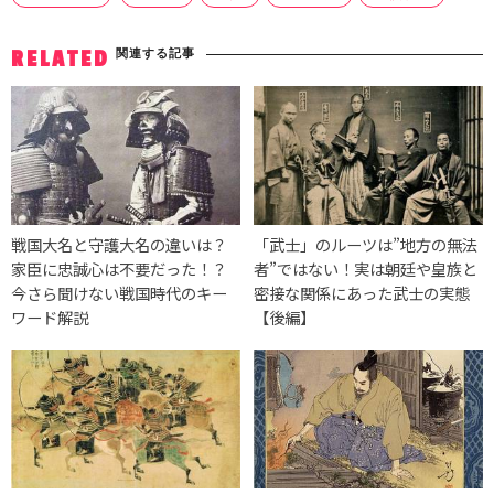
関連する記事
RELATED
戦国大名と守護大名の違いは？
「武士」のルーツは”地方の無法
家臣に忠誠心は不要だった！？
者”ではない！実は朝廷や皇族と
今さら聞けない戦国時代のキー
密接な関係にあった武士の実態
ワード解説
【後編】