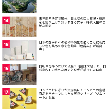
世界遺産決定で脚光！日本初の巨大都城・藤原
14
京を創り上げた知られざる女帝・持統天皇の凄
絶な執念
日本の四季折々の植物や情景を描くことに相応
15
しい色を集めた水彩色鉛筆『色辞典』が新発
売！
自転車を持つだけで税金？ 昭和まで続いた「自
16
転車税」の意外な歴史と脱税が横行した理由
コンビニおにぎりが文房具に！コンビニの定番
17
商品をモチーフにした文房具シリーズ『ジムマ
ート』誕生