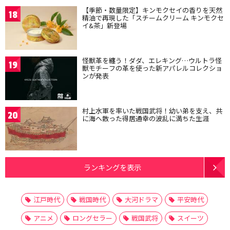
【季節・数量限定】キンモクセイの香りを天然
18
精油で再現した「スチームクリーム キンモクセ
イ&茶」新登場
怪獣革を纏う！ダダ、エレキング…ウルトラ怪
19
獣モチーフの革を使った新アパレルコレクショ
ンが発表
村上水軍を率いた戦国武将！幼い弟を支え、共
20
に海へ散った得居通幸の波乱に満ちた生涯
ランキングを表示
江戸時代
戦国時代
大河ドラマ
平安時代
アニメ
ロングセラー
戦国武将
スイーツ