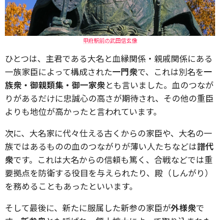
甲府駅前の武田信玄像
ひとつは、主君である大名と血縁関係・親戚関係にある
一族家臣によって構成された
一門衆
で、これは別名を
一
族衆・御親類集・御一家衆
とも言いました。血のつなが
りがあるだけに忠誠心の高さが期待され、その他の重臣
よりも地位が高かったと言われています。
次に、大名家に代々仕える古くからの家臣や、大名の一
族ではあるものの血のつながりが薄い人たちなどは
譜代
衆
です。これは大名からの信頼も篤く、合戦などでは重
要拠点を防衛する役目を与えられたり、殿（しんがり）
を務めることもあったといいます。
そして最後に、新たに服属した新参の家臣が
外様衆
で